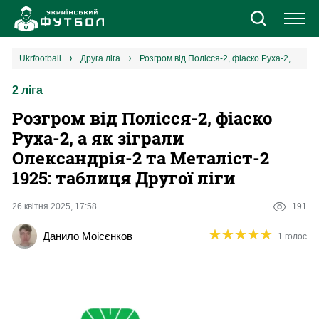
Новини
ukrfootball
друга ліга
Розгром від Полісся-2, фіаско Руха-2, а як зіграли Олександрія-2 та Металіст-2 1925: таблиця Другої ліги
2 ліга
Збірна
Розгром від Полісся-2, фіаско
Єврокубки
Руха-2, а як зіграли
Олександрія-2 та Металіст-2
УПЛ
1925: таблиця Другої ліги
1 ліга
26 квітня 2025, 17:58
191
★
★
★
★
★
★
★
★
★
★
Данило Моісєнков
1 голос
2 ліга
Різне
Букмекери