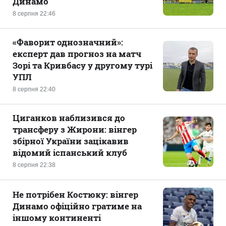
Динамо
8 серпня 22:46
«Фаворит однозначний»:
експерт дав прогноз на матч
Зорі та Кривбасу у другому турі
УПЛ
8 серпня 22:40
Циганков наблизився до
трансферу з Жирони: вінгер
збірної України зацікавив
відомий іспанський клуб
8 серпня 22:38
Не потрібен Костюку: вінгер
Динамо офіційно гратиме на
іншому континенті