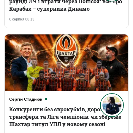
раунді ЛЧ і втрати через Полісся: все про
Карабах – суперника Динамо
6 серпня 08:13
Сергій Стаднюк
Конкуренти без єврокубків, дорогі
трансфери та Ліга чемпіонів: чи збереже
Шахтар титул УПЛ у новому сезоні