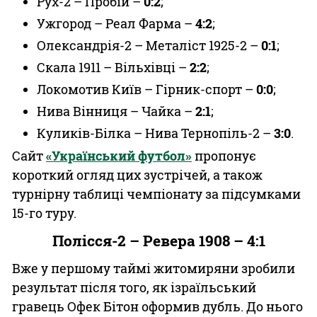
Рух-2 – Пробій –
0:2
;
Ужгород – Реал Фарма –
4:2
;
Олександрія-2 – Металіст 1925-2 –
0:1
;
Скала 1911 – Вільхівці –
2:2
;
Локомотив Київ – Гірник-спорт –
0:0
;
Нива Вінниця – Чайка –
2:1
;
Куликів-Білка – Нива Тернопіль-2 –
3:0
.
Сайт
«Український футбол»
пропонує
короткий огляд цих зустрічей, а також
турнірну таблиці чемпіонату за підсумками
15-го туру.
Полісся-2 – Ревера 1908 – 4:1
Вже у першому таймі житомиряни зробили
результат після того, як ізраїльський
гравець Офек Бітон оформив дубль. До нього