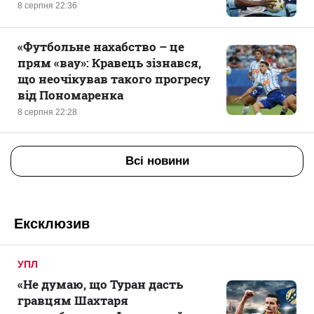
8 серпня 22:36
«Футбольне нахабство – це
прям «вау»: Кравець зізнався,
що неочікував такого прогресу
від Пономаренка
8 серпня 22:28
Всі новини
Ексклюзив
УПЛ
«Не думаю, що Туран дасть
гравцям Шахтаря