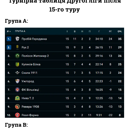
Турнірна таблиця Другої ліги після
15-го туру
Група А:
Група В: