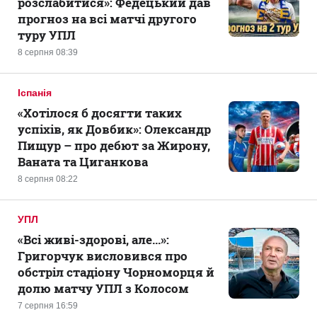
розслабитися»: Федецький дав
прогноз на всі матчі другого
туру УПЛ
8 серпня 08:39
Іспанія
«Хотілося б досягти таких
успіхів, як Довбик»: Олександр
Пищур – про дебют за Жирону,
Ваната та Циганкова
8 серпня 08:22
УПЛ
«Всі живі-здорові, але...»:
Григорчук висловився про
обстріл стадіону Чорноморця й
долю матчу УПЛ з Колосом
7 серпня 16:59