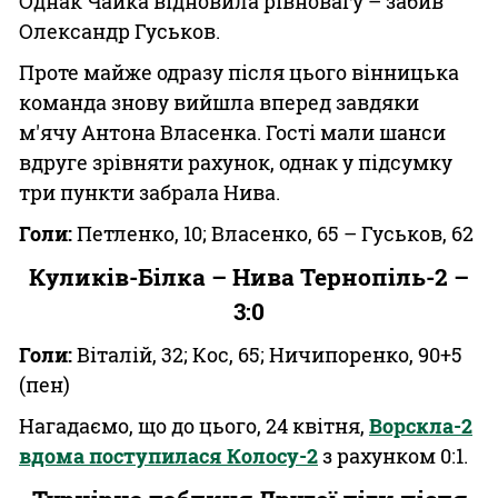
Однак Чайка відновила рівновагу – забив
Олександр Гуськов.
Проте майже одразу після цього вінницька
команда знову вийшла вперед завдяки
м'ячу Антона Власенка. Гості мали шанси
вдруге зрівняти рахунок, однак у підсумку
три пункти забрала Нива.
Голи:
Петленко, 10; Власенко, 65 – Гуськов, 62
Куликів-Білка – Нива Тернопіль-2 –
3:0
Голи:
Віталій, 32; Кос, 65; Ничипоренко, 90+5
(пен)
Нагадаємо, що до цього, 24 квітня,
Ворскла-2
вдома поступилася Колосу-2
з рахунком 0:1.