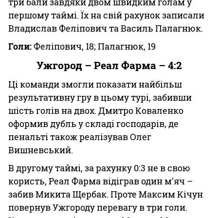
три бали завдяки двом швидким голам у
першому таймі. Їх на свій рахунок записали
Владислав Феліпович та Василь Палагнюк.
Голи:
Феліпович, 18; Палагнюк, 19
Ужгород – Реал Фарма – 4:2
Ці команди змогли показати найбільш
результативну гру в цьому турі, забивши
шість голів на двох. Дмитро Коваленко
оформив дубль у складі господарів, де
пенальті також реалізував Олег
Вишневський.
В другому таймі, за рахунку 0:3 не в свою
користь, Реал Фарма відіграв один м'яч –
забив Микита Щербак. Проте Максим Кічун
повернув Ужгороду перевагу в три голи.