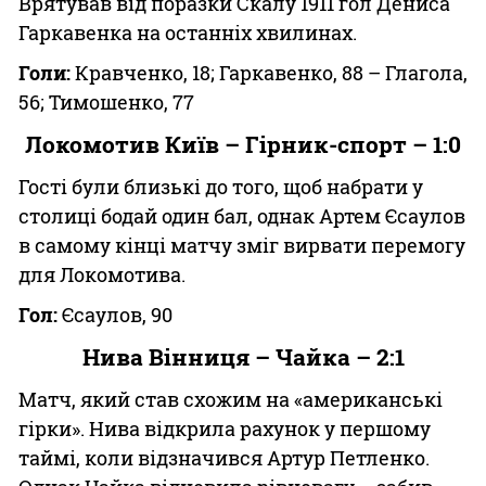
Врятував від поразки Скалу 1911 гол Дениса
Гаркавенка на останніх хвилинах.
Голи:
Кравченко, 18; Гаркавенко, 88 – Глагола,
56; Тимошенко, 77
Локомотив Київ – Гірник-спорт – 1:0
Гості були близькі до того, щоб набрати у
столиці бодай один бал, однак Артем Єсаулов
в самому кінці матчу зміг вирвати перемогу
для Локомотива.
Гол:
Єсаулов, 90
Нива Вінниця – Чайка – 2:1
Матч, який став схожим на «американські
гірки». Нива відкрила рахунок у першому
таймі, коли відзначився Артур Петленко.