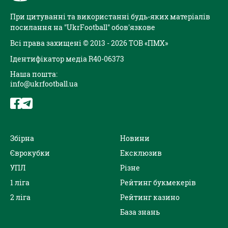
При цитуванні та використанні будь-яких матеріалів
посилання на "UkrFootball" обов'язкове
Всі права захищені © 2013 - 2026 ТОВ «ПМХ»
Ідентифікатор медіа R40-06373
Наша пошта:
info@ukrfootball.ua
Збірна
Новини
Єврокубки
Ексклюзив
УПЛ
Різне
1 ліга
Рейтинг букмекерів
2 ліга
Рейтинг казино
База знань