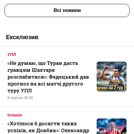
Всі новини
Ексклюзив
УПЛ
«Не думаю, що Туран дасть
гравцям Шахтаря
розслабитися»: Федецький дав
прогноз на всі матчі другого
туру УПЛ
8 серпня 08:39
Іспанія
«Хотілося б досягти таких
успіхів, як Довбик»: Олександр