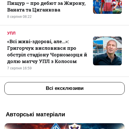
Пищур – про дебют за Жирону,
Ваната та Циганкова
8 серпня 08:22
УПЛ
«Всі живі-здорові, але...»:
Григорчук висловився про
обстріл стадіону Чорноморця й
долю матчу УПЛ з Колосом
7 серпня 16:59
Всі ексклюзиви
Авторські матеріали