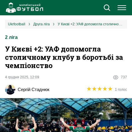
Новини
ukrfootball
друга ліга
У Києві +2: УАФ допомогла столичному клубу в боротьбі за чемпіонство
2 ліга
Збірна
У Києві +2: УАФ допомогла
Єврокубки
столичному клубу в боротьбі за
чемпіонство
УПЛ
4 грудня 2025, 12:09
737
1 ліга
★
★
★
★
★
★
★
★
★
★
Сергій Стаднюк
1 голос
2 ліга
Різне
Букмекери