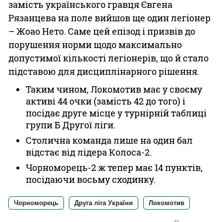
замість українського гравця Євгена
Рязанцева на поле вийшов ще один легіонер
– Жоао Нето. Саме цей епізод і призвів до
порушення норми щодо максимально
допустимої кількості легіонерів, що й стало
підставою для дисциплінарного рішення.
Таким чином, Локомотив має у своєму
активі 44 очки (замість 42 до того) і
посідає друге місце у турнірній таблиці
групи Б Другої ліги.
Столична команда лише на один бал
відстає від лідера Колоса-2.
Чорноморець-2 ж тепер має 14 пунктів,
посідаючи восьму сходинку.
Чорноморець
Друга ліга України
Локомотив