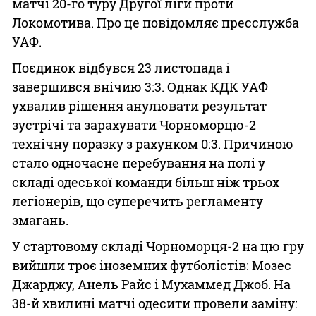
матчі 20-го туру Другої ліги проти
Локомотива. Про це повідомляє пресслужба
УАФ.
Поєдинок відбувся 23 листопада і
завершився внічию 3:3. Однак КДК УАФ
ухвалив рішення анулювати результат
зустрічі та зарахувати Чорноморцю-2
технічну поразку з рахунком 0:3. Причиною
стало одночасне перебування на полі у
складі одеської команди більш ніж трьох
легіонерів, що суперечить регламенту
змагань.
У стартовому складі Чорноморця-2 на цю гру
вийшли троє іноземних футболістів: Мозес
Джарджу, Анель Райс і Мухаммед Джоб. На
38-й хвилині матчі одесити провели заміну: