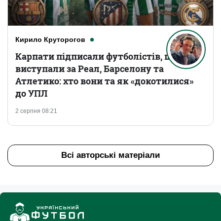
Кирило Круторогов
Карпати підписали футболістів, що
виступали за Реал, Барселону та
Атлетико: хто вони та як «докотилися»
до УПЛ
2 серпня 08:21
Всі авторські матеріали