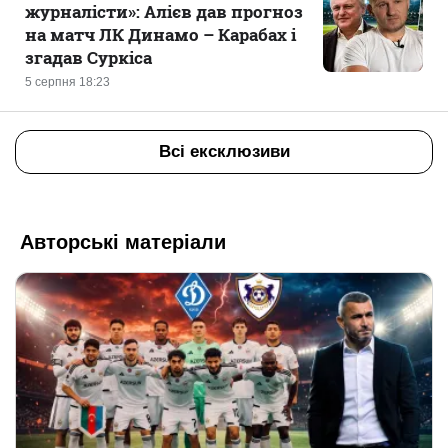
журналісти»: Алієв дав прогноз
на матч ЛК Динамо – Карабах і
згадав Суркіса
5 серпня 18:23
Всі ексклюзиви
Авторські матеріали