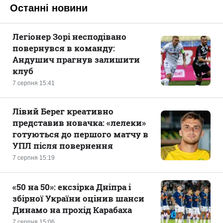
Останні новини
Легіонер Зорі несподівано
повернувся в команду:
Андушич прагнув залишити
клуб
7 серпня 15:41
Лівий Берег креативно
представив новачка: «лелеки»
готуються до першого матчу в
УПЛ після повернення
7 серпня 15:19
«50 на 50»: ексзірка Дніпра і
збірної України оцінив шанси
Динамо на прохід Карабаха
7 серпня 15:06