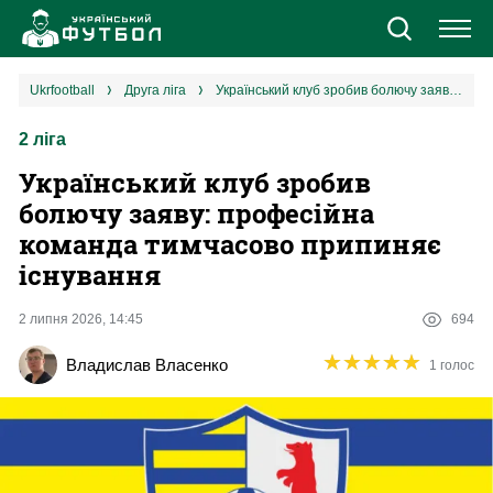
Новини
ukrfootball
друга ліга
Український клуб зробив болючу заяву: професійна команда тимчасово припиняє існування
2 ліга
Збірна
Український клуб зробив
Єврокубки
болючу заяву: професійна
команда тимчасово припиняє
УПЛ
існування
1 ліга
2 липня 2026, 14:45
694
★
★
★
★
★
★
★
★
★
★
Владислав Власенко
1 голос
2 ліга
Різне
Букмекери