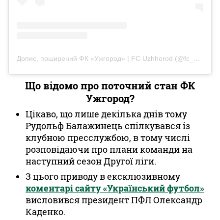
Допис, поширений ФК «Ужгород» | FC Uzhhorod (@fc_uzhhorod)
Що відомо про поточний стан ФК
Ужгород?
Цікаво, що лише декілька днів тому
Рудольф Балажинець спілкувався із
клубною пресслужбою, в тому числі
розповідаючи про плани команди на
наступний сезон Другої ліги.
З цього приводу в ексклюзивному
коментарі сайту «Український футбол»
висловився президент ПФЛ Олександр
Каденко.