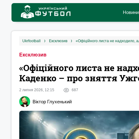
Новини
ukrfootball
ексклюзив
«Офіційного листа не надходило, а
Ексклюзив
«Офіційного листа не надх
Каденко – про зняття Ужг
2 липня 2026, 12:15
687
Віктор Глухенький