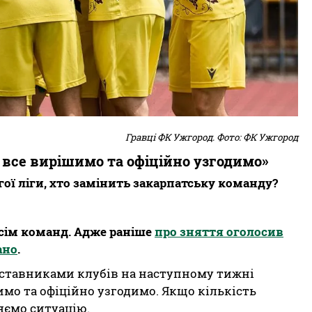
Гравці ФК Ужгород. Фото: ФК Ужгород
, все вирішимо та офіційно узгодимо»
гої ліги, хто замінить закарпатську команду?
вісім команд. Адже раніше
про зняття оголосив
ано
.
едставниками клубів на наступному тижні
шимо та офіційно узгодимо. Якщо кількість
яємо ситуацію.