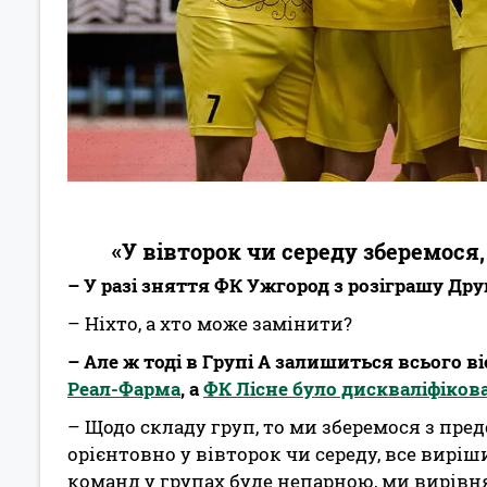
«У вівторок чи середу зберемося
– У разі зняття ФК Ужгород з розіграшу Дру
– Ніхто, а хто може замінити?
– Але ж тоді в Групі А залишиться всього 
Реал-Фарма
, а
ФК Лісне було дискваліфіков
– Щодо складу груп, то ми зберемося з пр
орієнтовно у вівторок чи середу, все вирі
команд у групах буде непарною, ми вирівн