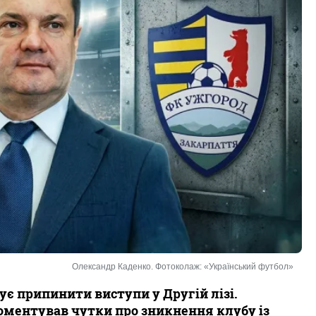
Олександр Каденко. Фотоколаж: «Український футбол»
ує припинити виступи у Другій лізі.
ментував чутки про зникнення клубу із