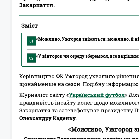
Закарпаття.
Зміст
«Можливо, Ужгород зніметься, можливо, й н
01
«У вівторок чи середу зберемося, все виріши
02
Керівництво ФК Ужгород ухвалило рішення
щонайменше на сезон. Подібну інформацію
Журналіст сайту «
Український футбол
»
Вік
правдивість інсайту колег щодо можливог
Закарпаття та зателефонував президенту П
Олександру Каденку
.
«Можливо, Ужгород зн
– Олександре Валентиновичу, наскільки п