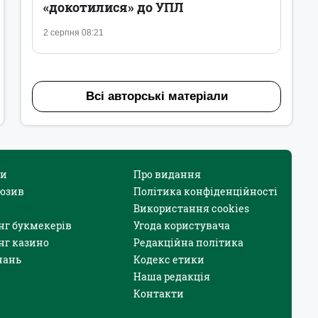
«докотилися» до УПЛ
2 серпня 08:21
Всі авторські матеріали
и
Про видання
юзив
Політика конфіденційності
Використання cookies
нг букмекерів
Угода користувача
нг казино
Редакційна політика
нань
Кодекс етики
Наша редакція
Контакти