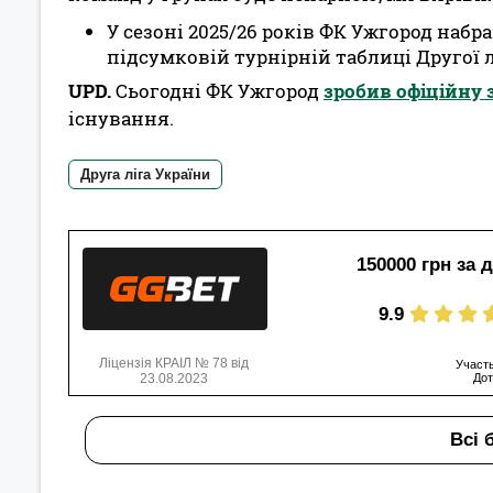
У сезоні 2025/26 років ФК Ужгород набра
підсумковій турнірній таблиці Другої л
UPD.
Сьогодні ФК Ужгород
зробив офіційну 
існування.
Друга ліга України
150000 грн за 
9.9
Ліцензія КРАІЛ № 78 від
Участь
23.08.2023
Дот
Всі 