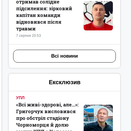
отримав солідне
підсилення: зірковий
капітан команди
відновився після
травми
7 серпня 20:53
Всі новини
Ексклюзив
УПЛ
«Всі живі-здорові, але...»:
Григорчук висловився
про обстріл стадіону
Чорноморця й долю