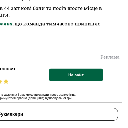
в 44 залікові бали та посів шосте місце в
іги.
заяву
, що команда тимчасово припиняє
Реклама
депозит
На сайт
 в азартних іграх може викликати ігрову залежність.
римуйтеся правил (принципів) відповідальної гри
букмекери