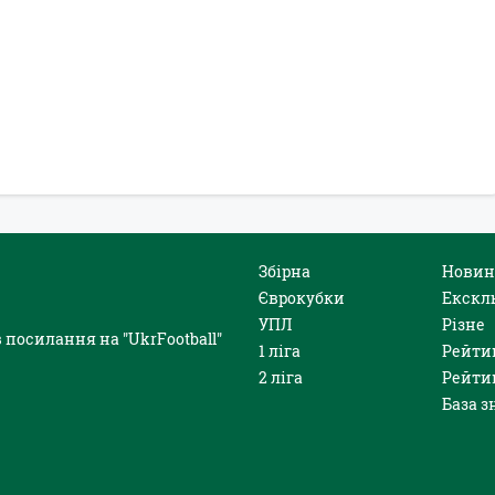
Збірна
Новин
Єврокубки
Екскл
УПЛ
Різне
 посилання на "UkrFootball"
1 ліга
Рейти
2 ліга
Рейти
База з