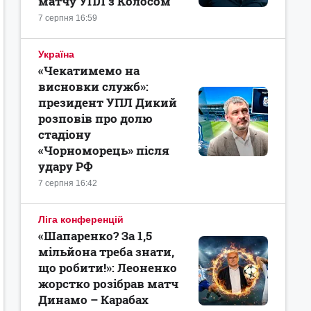
матчу УПЛ з Колосом
7 серпня 16:59
Україна
«Чекатимемо на
висновки служб»:
президент УПЛ Дикий
розповів про долю
стадіону
«Чорноморець» після
удару РФ
7 серпня 16:42
Ліга конференцій
«Шапаренко? За 1,5
мільйона треба знати,
що робити!»: Леоненко
жорстко розібрав матч
Динамо – Карабах