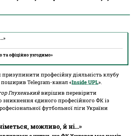
і…»
мо та офіційно узгодимо»
 призупинити професійну діяльність клубу
 поширив Telegram-канал «
Inside UPL
».
тор Глухенький
вирішив перевірити
о зникнення єдиного професійного ФК із
рофесіональної футбольної ліги України
іметься, можливо, й ні…»
равдивими є чутки, що ФК Ужгород має намір