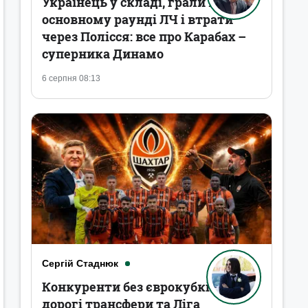
Українець у складі, грали в
основному раунді ЛЧ і втрати
через Полісся: все про Карабах –
суперника Динамо
6 серпня 08:13
Сергій Стаднюк
Конкуренти без єврокубків,
дорогі трансфери та Ліга