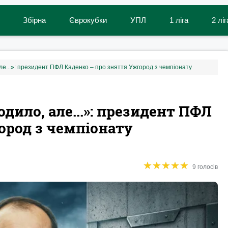
Збірна
Єврокубки
УПЛ
1 ліга
2 ліг
ле...»: президент ПФЛ Каденко – про зняття Ужгород з чемпіонату
одило, але...»: президент ПФЛ
ород з чемпіонату
★
★
★
★
★
★
★
★
★
★
9 голосів