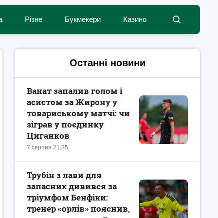
а
Різне
Букмекери
Казино
Останні новини
Ванат запалив голом і
асистом за Жирону у
товариському матчі: чи
зіграв у поєдинку
Циганков
7 серпня 21:35
Трубін з лави для
запасних дивився за
тріумфом Бенфіки:
тренер «орлів» пояснив,