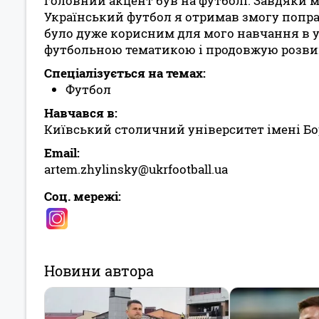
головний акцент був на футболі. Завдяки 
Український футбол я отримав змогу попр
було дуже корисним для мого навчання в ун
футбольною тематикою і продовжую розвива
Спеціалізується на темах:
Футбол
Навчався в:
Київський столичний університет імені Бо
Email:
artem.zhylinsky@ukrfootball.ua
Соц. мережі:
Новини автора