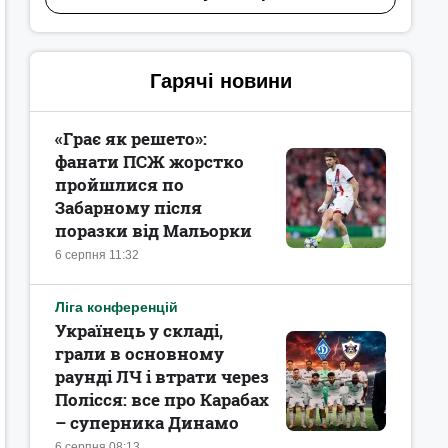
Гарячі новини
«Грає як решето»:
фанати ПСЖ жорстко
пройшлися по
Забарному після
поразки від Мальорки
6 серпня 11:32
Ліга конференцій
Українець у складі,
грали в основному
раунді ЛЧ і втрати через
Полісся: все про Карабах
– суперника Динамо
6 серпня 08:13