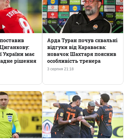
 поставив
Арда Туран почув схвальні
Циганкову:
відгуки від Караваєва:
ої України має
новачок Шахтаря пояснив
ладне рішення
особливість тренера
3 серпня 21:18