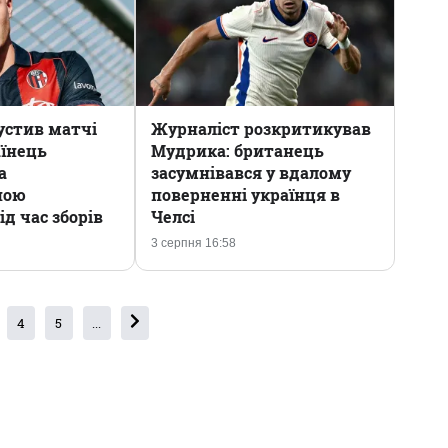
устив матчі
Журналіст розкритикував
аїнець
Мудрика: британець
а
засумнівався у вдалому
ною
поверненні українця в
д час зборів
Челсі
3 серпня 16:58
4
5
...