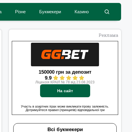
а
Різне
Букмекери
Казино
Реклама
150000 грн за депозит
9.9
Ліцензія КРАІЛ № 78 від 23.08.2023
На сайт
Участь в азартних іграх може викликати ігрову залежність.
Дотримуйтеся правил (принципів) відповідальної гри
Всі букмекери