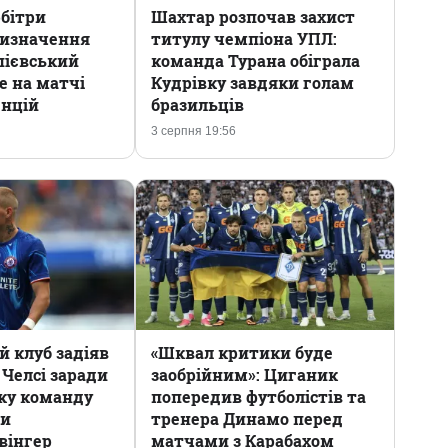
рбітри
Шахтар розпочав захист
ризначення
титулу чемпіона УПЛ:
пієвський
команда Турана обіграла
 на матчі
Кудрівку завдяки голам
енцій
бразильців
3 серпня 19:56
 клуб задіяв
«Шквал критики буде
з Челсі заради
заобрійним»: Циганик
яку команду
попередив футболістів та
ти
тренера Динамо перед
вінгер
матчами з Карабахом