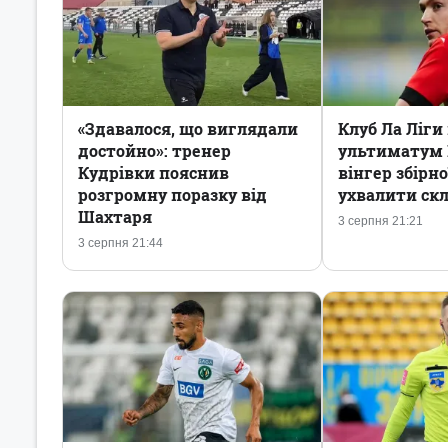
«Здавалося, що виглядали
Клуб Ла Ліги
достойно»: тренер
ультиматум 
Кудрівки пояснив
вінгер збірн
розгромну поразку від
ухвалити ск
Шахтаря
3 серпня 21:21
3 серпня 21:44