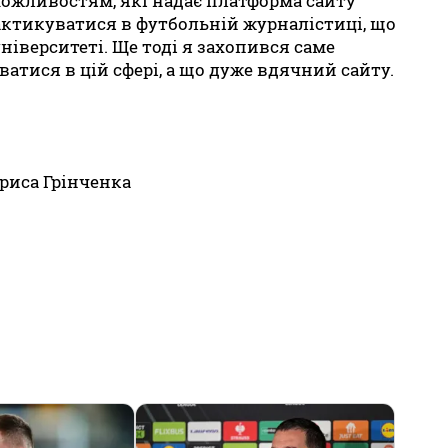
можливостям, які надає платформа сайту
актикуватися в футбольній журналістиці, що
іверситеті. Ще тоді я захопився саме
тися в цій сфері, а що дуже вдячний сайту.
риса Грінченка