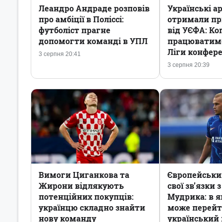
Леандро Андраде розповів
Українські а
про амбіції в Поліссі:
отримали п
футболіст прагне
від УЄФА: Ко
допомогти команді в УПЛ
працюватиме
Ліги конфер
3 серпня 20:41
3 серпня 20:39
Вимоги Циганкова та
Європейський
Жирони відлякують
свої зв’язки 
потенційних покупців:
Мудрика: в 
українцю складно знайти
може перей
нову команду
український 