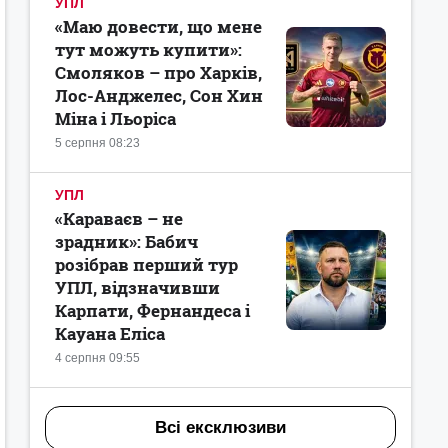
УПЛ
«Маю довести, що мене
тут можуть купити»:
Смоляков – про Харків,
Лос-Анджелес, Сон Хин
Міна і Льоріса
5 серпня 08:23
УПЛ
«Караваєв – не
зрадник»: Бабич
розібрав перший тур
УПЛ, відзначивши
Карпати, Фернандеса і
Кауана Еліса
4 серпня 09:55
Всі ексклюзиви