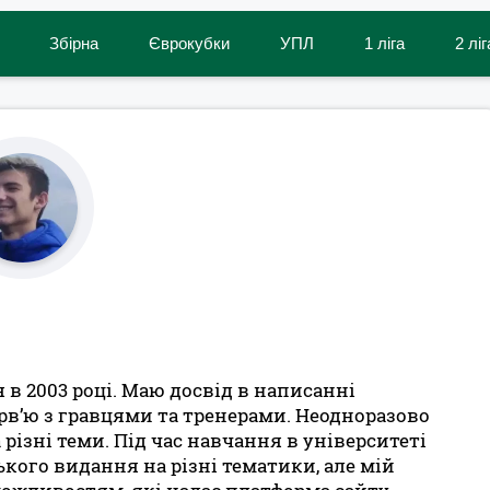
Збірна
Єврокубки
УПЛ
1 ліга
2 ліг
в 2003 році. Маю досвід в написанні
в’ю з гравцями та тренерами. Неодноразово
ізні теми. Під час навчання в університеті
кого видання на різні тематики, але мій