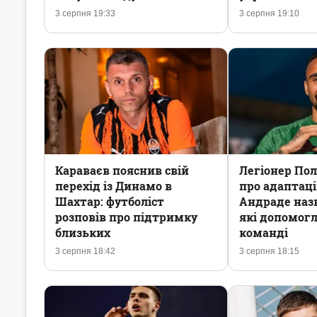
3 серпня 19:33
3 серпня 19:10
Караваєв пояснив свій
Легіонер Пол
перехід із Динамо в
про адаптаці
Шахтар: футболіст
Андраде назв
розповів про підтримку
які допомог
близьких
команді
3 серпня 18:42
3 серпня 18:15