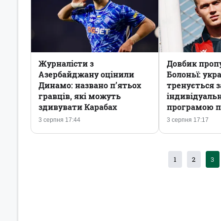
Журналісти з
Довбик проп
Азербайджану оцінили
Болоньї: укр
Динамо: названо п’ятьох
тренується з
гравців, які можуть
індивідуаль
здивувати Карабах
програмою пі
3 серпня 17:44
3 серпня 17:17
1
2
3