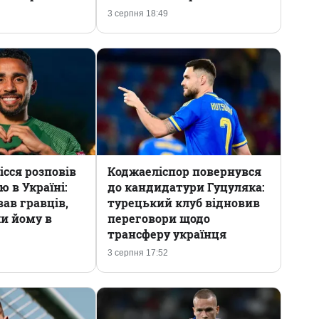
3 серпня 18:49
ісся розповів
Коджаеліспор повернувся
ю в Україні:
до кандидатури Гуцуляка:
ав гравців,
турецький клуб відновив
ли йому в
переговори щодо
трансферу українця
3 серпня 17:52