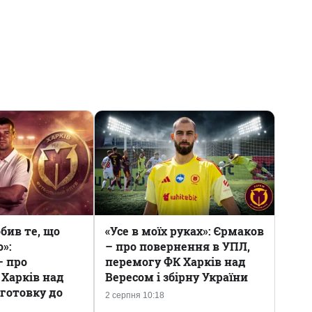
бив те, що
«Усе в моїх руках»: Єрмаков
о»:
– про повернення в УПЛ,
– про
перемогу ФК Харків над
 Харків над
Вересом і збірну України
дготовку до
2 серпня 10:18