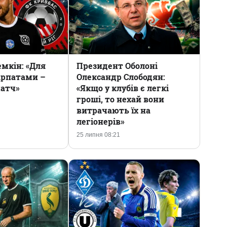
мкін: «Для
Президент Оболоні
арпатами –
Олександр Слободян:
атч»
«Якщо у клубів є легкі
гроші, то нехай вони
витрачають їх на
легіонерів»
25 липня 08:21