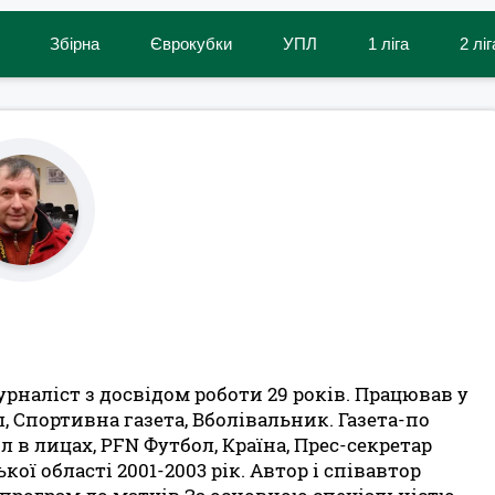
Збірна
Єврокубки
УПЛ
1 ліга
2 ліг
урналіст з досвідом роботи 29 років. Працював у
, Спортивна газета, Вболівальник. Газета-по
 в лицах, PFN Футбол, Країна, Прес-секретар
ої області 2001-2003 рік. Автор і співавтор