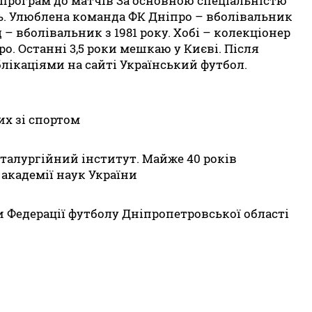
програм до матчів За основною спеціальністю
ь. Улюблена команда ФК Дніпро – вболівальник
 – вболівальник з 1981 року. Хобі – колекціонер
о. Останні 3,5 роки мешкаю у Києві. Після
лікаціями на сайті Український футбол.
их зі спортом
еталургійний інститут. Майже 40 років
 академії наук України
 Федерації футболу Дніпропетровської області