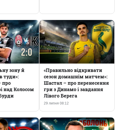
ьну зону й
«Правильно відкривати
в туди»:
сезон домашнім матчем»:
– про
Шастал – про перенесення
і над Колосом
гри з Динамо і завдання
 Бурди
Лівого Берега
29 липня 08:12