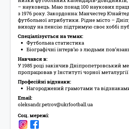
низки футбольних календарів-довідників, 
– науковець. Маю понад 100 наукових прац
з 1976 року. Закордонна: Манчестер Юнайтед
футбольної атрибутики. Рідне місто – Дніпр
виходу на пенсію підтримую своє хоббі пуб
Спеціалізується на темах:
Футбольна статистика
Біографічні інтерв’ю з людьми пов’язан
Навчався в:
У 1985 році закінчив Дніпропетровський м
пропрацював у Інституті чорної металургії
Професійні відзнаки:
Нагороджений грамотами та відзнаками
Email:
oleksandr.petrov@ukrfootball.ua
Соц. мережі: