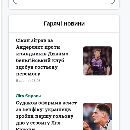
Гарячі новини
Сікан зіграв за
Андерлехт проти
кривдників Динамо:
бельгійський клуб
здобув гостьову
перемогу
6 серпня 23:08
Ліга Європи
Судаков оформив асист
за Бенфіку: українець
зробив першу гольову
дію у сезоні у Лізі
Європи