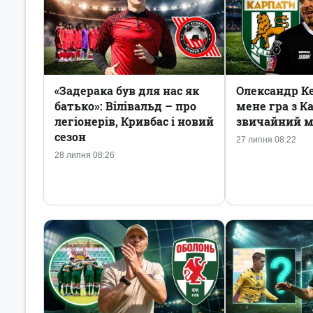
«Задерака був для нас як
Олександр Ке
батько»: Вілівальд – про
мене гра з К
легіонерів, Кривбас і новий
звичайний м
сезон
27 липня 08:22
28 липня 08:26