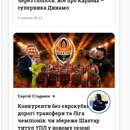
через Полісся: все про Карабах –
суперника Динамо
6 серпня 08:13
Сергій Стаднюк
Конкуренти без єврокубків,
дорогі трансфери та Ліга
чемпіонів: чи збереже Шахтар
титул УПЛ у новому сезоні