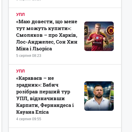
УПЛ
«Маю довести, що мене
тут можуть купити»:
Смоляков – про Харків,
Лос-Анджелес, Сон Хин
Міна і Льоріса
5 серпня 08:23
УПЛ
«Караваєв – не
зрадник»: Бабич
розібрав перший тур
УПЛ, відзначивши
Карпати, Фернандеса і
Кауана Еліса
4 серпня 09:55