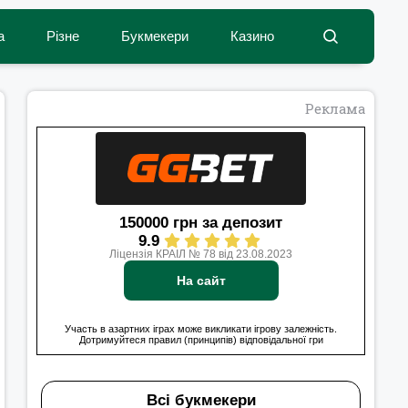
а
Різне
Букмекери
Казино
Реклама
150000 грн за депозит
9.9
Ліцензія КРАІЛ № 78 від 23.08.2023
На сайт
Участь в азартних іграх може викликати ігрову залежність.
Дотримуйтеся правил (принципів) відповідальної гри
Всі букмекери