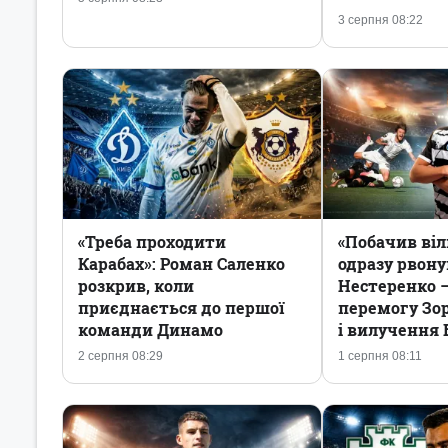
3 серпня 08:22
«Треба проходити
«Побачив віл
Карабах»: Роман Саленко
одразу рвону
розкрив, коли
Нестеренко 
приєднається до першої
перемогу Зор
команди Динамо
і вилучення
2 серпня 08:29
1 серпня 08:11