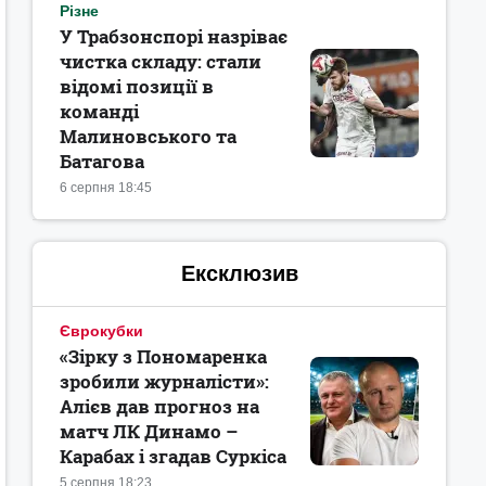
Різне
У Трабзонспорі назріває
чистка складу: стали
відомі позиції в
команді
Малиновського та
Батагова
6 серпня 18:45
Ексклюзив
Єврокубки
«Зірку з Пономаренка
зробили журналісти»:
Алієв дав прогноз на
матч ЛК Динамо –
Карабах і згадав Суркіса
5 серпня 18:23