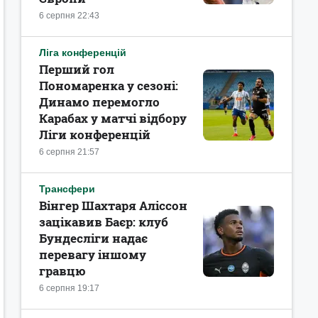
6 серпня 22:43
Ліга конференцій
Перший гол
Пономаренка у сезоні:
Динамо перемогло
Карабах у матчі відбору
Ліги конференцій
6 серпня 21:57
Трансфери
Вінгер Шахтаря Аліссон
зацікавив Баєр: клуб
Бундесліги надає
перевагу іншому
гравцю
6 серпня 19:17