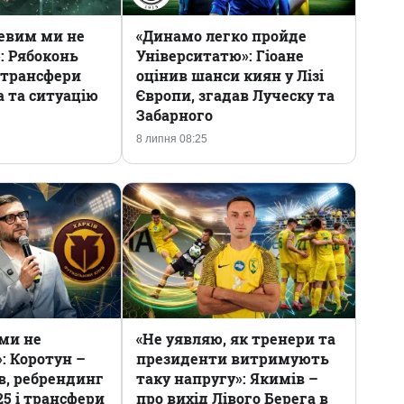
цевим ми не
«Динамо легко пройде
: Рябоконь
Університатю»: Гіоане
 трансфери
оцінив шанси киян у Лізі
а та ситуацію
Європи, згадав Луческу та
Забарного
8 липня 08:25
ми не
«Не уявляю, як тренери та
: Коротун –
президенти витримують
в, ребрендинг
таку напругу»: Якимів –
25 і трансфери
про вихід Лівого Берега в