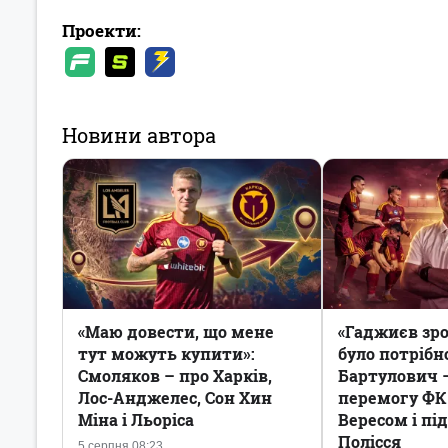
Проекти:
Новини автора
«Маю довести, що мене
«Гаджиєв зро
тут можуть купити»:
було потрібн
Смоляков – про Харків,
Бартулович 
Лос-Анджелес, Сон Хин
перемогу ФК
Міна і Льоріса
Вересом і пі
Полісся
5 серпня 08:23