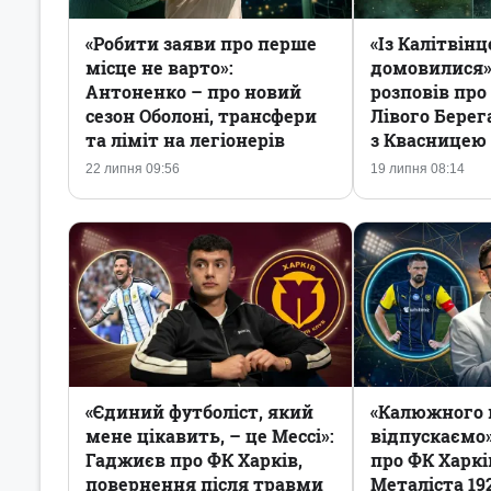
«Робити заяви про перше
«Із Калітвін
місце не варто»:
домовилися»
Антоненко – про новий
розповів про
сезон Оболоні, трансфери
Лівого Берег
та ліміт на легіонерів
з Квасницею
22 липня 09:56
19 липня 08:14
«Єдиний футболіст, який
«Калюжного 
мене цікавить, – це Мессі»:
відпускаємо»
Гаджиєв про ФК Харків,
про ФК Харкі
повернення після травми
Металіста 19