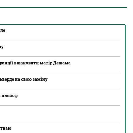
еле
лу
Франції вшанувати матір Дешама
ьверде на свою заміну
в плейоф
ругваю