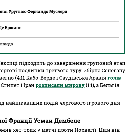
ірної Уругваю Фернандо Муслери
 Де Брюйне
оланда
 Мексиці підходить до завершення груповий етап
 чергові поєдинки третього туру. Збірна Сенегалу
егію (4:1), Кабо-Верде і Саудівська Аравія
голів
, Єгипет і Іран
розписали мирову
(1:1), а Бельгія
д найцікавіших подій чергового ігрового дня
рної Франції Усман Дембеле
рмив хет-трик у матчі проти Норвегії. Цим він