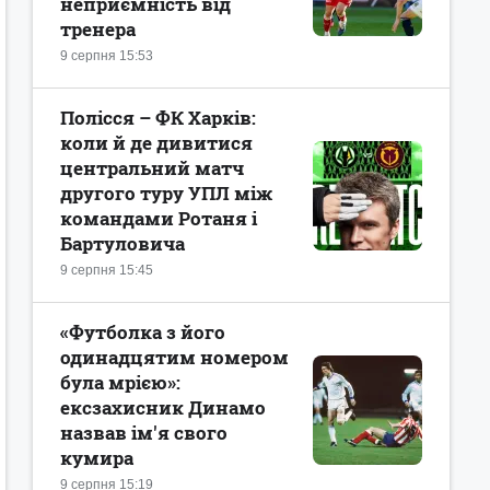
неприємність від
тренера
9 серпня 15:53
Полісся – ФК Харків:
коли й де дивитися
центральний матч
другого туру УПЛ між
командами Ротаня і
Бартуловича
9 серпня 15:45
«Футболка з його
одинадцятим номером
була мрією»:
ексзахисник Динамо
назвав ім'я свого
кумира
9 серпня 15:19