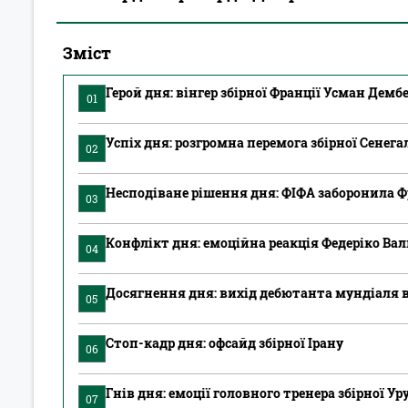
Зміст
Герой дня: вінгер збірної Франції Усман Демб
01
Успіх дня: розгромна перемога збірної Сенега
02
Несподіване рішення дня: ФІФА заборонила 
03
Конфлікт дня: емоційна реакція Федеріко Вал
04
Досягнення дня: вихід дебютанта мундіаля 
05
Стоп-кадр дня: офсайд збірної Ірану
06
Гнів дня: емоції головного тренера збірної У
07