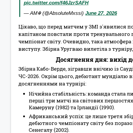
pic.twitter.com/f46JzrSAFH
— AM☬ (@AbsoluteMxssi)
June 27, 2026
Цікаво, що перед матчем у ЗМІ з'явилися по
капітаном повстали проти тренувального п
чемпіонат світу. Очевидно, така атмосфер
виступу. Збірна Уругваю вилетіла з турніру
Досягнення дня: вихід 
Збірна Кабо-Верде, зігравши внічию із Сау
ЧС-2026. Окрім цього, дебютант мундіалю 
досягненнями на турнірі:
Нічийна стабільність: команда стала лиш
перші три матчі на світових першостях.
Камеруну (1982) та Ірландії (1990).
Африканський успіх: це лише третя збі
дебютного чемпіонату світу без поразо
Сенегалу (2002).