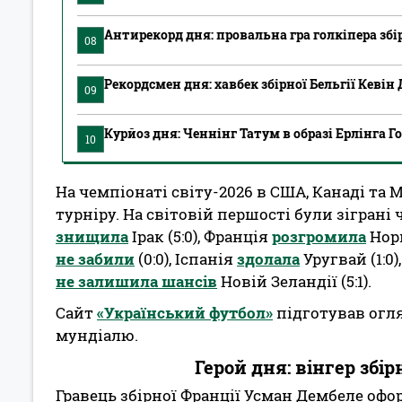
Антирекорд дня: провальна гра голкіпера зб
08
Рекордсмен дня: хавбек збірної Бельгії Кевін
09
Курйоз дня: Ченнінг Татум в образі Ерлінга Г
10
На чемпіонаті світу-2026 в США, Канаді та
турніру. На світовій першості були зіграні
знищила
Ірак (5:0), Франція
розгромила
Норв
не забили
(0:0), Іспанія
здолала
Уругвай (1:0)
не залишила шансів
Новій Зеландії (5:1).
Сайт
«Український футбол»
підготував огля
мундіалю.
Герой дня: вінгер збі
Гравець збірної Франції Усман Дембеле офо