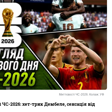
Миттєвості ЧС-2026. Колаж: УФ
 ЧС-2026: хет-трик Дембеле, сенсація від