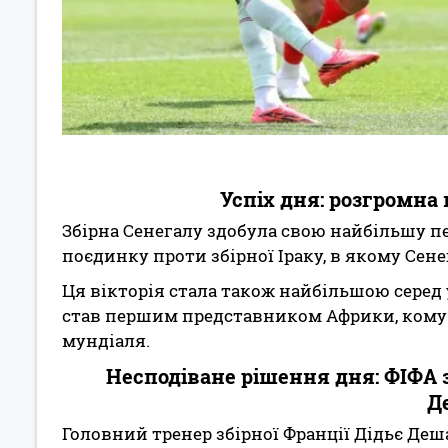
Успіх дня: розгромна 
Збірна Сенегалу здобула свою найбільшу пе
поєдинку проти збірної Іраку, в якому Сене
Ця вікторія стала також найбільшою серед у
став першим представником Африки, кому 
мундіаля.
Несподіване рішення дня: ФІФА 
Д
Головний тренер збірної Франції Дідьє Де