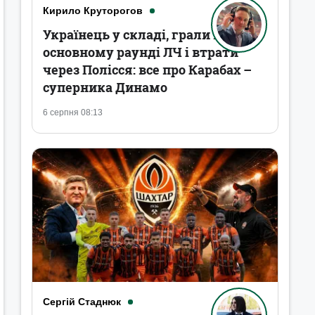
Кирило Круторогов
Українець у складі, грали в
основному раунді ЛЧ і втрати
через Полісся: все про Карабах –
суперника Динамо
6 серпня 08:13
Сергій Стаднюк