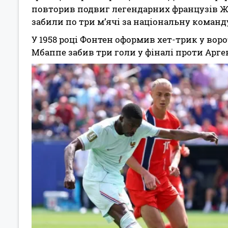
повторив подвиг легендарних французів Жю
забили по три м’ячі за національну команду
У 1958 році Фонтен оформив хет-трик у вор
Мбаппе забив три голи у фіналі проти Арген