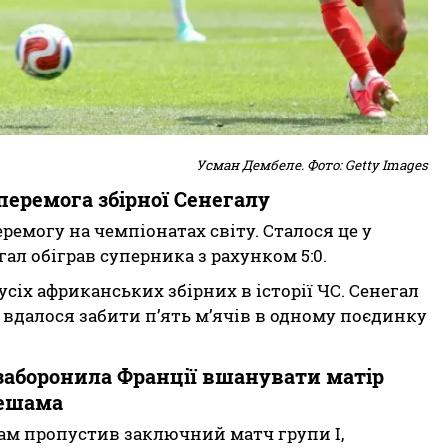
Усман Дембеле. Фото: Getty Images
перемога збірної Сенегалу
ремогу на чемпіонатах світу. Сталося це у
гал обіграв суперника з рахунком 5:0.
сіх африканських збірних в історії ЧС. Сенегал
вдалося забити п’ять м’ячів в одному поєдинку
заборонила Франції вшанувати матір
ешама
шам пропустив заключний матч групи I,