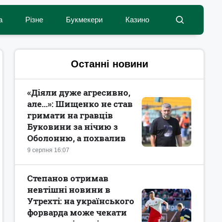
а
Різне
Букмекери
Казино
Останні новини
«Діяли дуже агресивно,
але...»: Шищенко не став
гримати на гравців
Буковини за нічию з
Оболонню, а похвалив
9 серпня 16:07
Степанов отримав
невтішні новини в
Утрехті: на українського
форварда може чекати