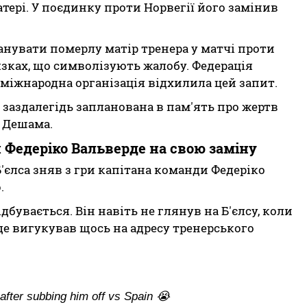
атері. У поєдинку проти Норвегії його замінив
нувати померлу матір тренера у матчі проти
язках, що символізують жалобу. Федерація
 міжнародна організація відхилила цей запит.
заздалегідь запланована в пам'ять про жертв
і Дешама.
 Федеріко Вальверде на свою заміну
'єлса зняв з гри капітана команди Федеріко
.
ідбувається. Він навіть не глянув на Б'єлсу, коли
де вигукував щось на адресу тренерського
 after subbing him off vs Spain 😭