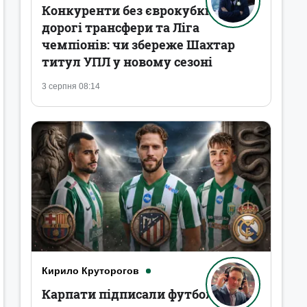
Конкуренти без єврокубків,
дорогі трансфери та Ліга
чемпіонів: чи збереже Шахтар
титул УПЛ у новому сезоні
3 серпня 08:14
Кирило Круторогов
Карпати підписали футболістів,