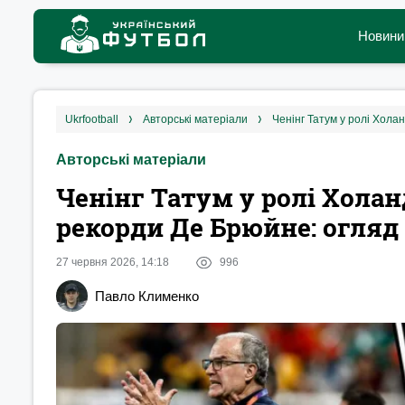
Новини
ukrfootball
авторські матеріали
Ченінг Татум у ролі Хола
Авторські матеріали
Ченінг Татум у ролі Холан
рекорди Де Брюйне: огляд
27 червня 2026, 14:18
996
Павло Клименко