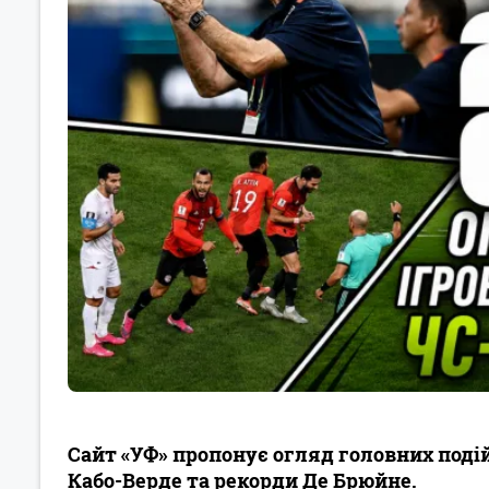
Сайт «УФ» пропонує огляд головних подій
Кабо-Верде та рекорди Де Брюйне.