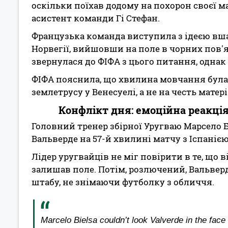
оскільки поїхав додому на похорон своєї м
асистент команди Гі Стефан.
Французька команда виступила з ідеєю вша
Норвегії, вийшовши на поле в чорних пов'
звернулася до ФІФА з цього питання, однак
ФІФА пояснила, що хвилина мовчання була 
землетрусу у Венесуелі, а не на честь матер
Конфлікт дня: емоційна реакція
Головний тренер збірної Уругваю Марсело Б
Вальверде на 57-й хвилині матчу з Іспанією
Лідер уругвайців не міг повірити в те, що в
залишав поле. Потім, розлючений, Вальвер
штабу, не знімаючи футболку з обличчя.
Marcelo Bielsa couldn’t look Valverde in the face