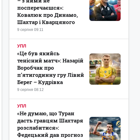
– з ними не
посперечаєшся»:
Ковалюк про Динамо,
Шахтар і Кварцяного
9 серпня 09:11
УПЛ
«Це був якийсь
тенісний матч»: Назарій
Воробчак про
п’ятигодинну гру Лівий
Берег – Кудрівка
9 серпня 08:12
УПЛ
«Не думаю, що Туран
дасть гравцям Шахтаря
розслабитися»:
Федецький дав прогноз