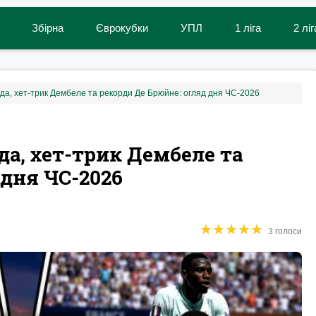
Збірна
Єврокубки
УПЛ
1 ліга
2 ліг
нда, хет-трик Дембеле та рекорди Де Брюйне: огляд дня ЧС-2026
да, хет-трик Дембеле та
 дня ЧС-2026
★
★
★
★
★
★
★
★
★
★
3 голоси