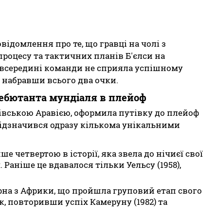
відомлення про те, що гравці на чолі з
роцесу та тактичних планів Б'єлси на
а всередині команди не сприяла успішному
, набравши всього два очки.
дебютанта мундіаля в плейоф
дівською Аравією, оформила путівку до плейоф
відзначився одразу кількома унікальними
е четвертою в історії, яка звела до нічиєї свої
 Раніше це вдавалося тільки Уельсу (1958),
рна з Африки, що пройшла груповий етап свого
к, повторивши успіх Камеруну (1982) та