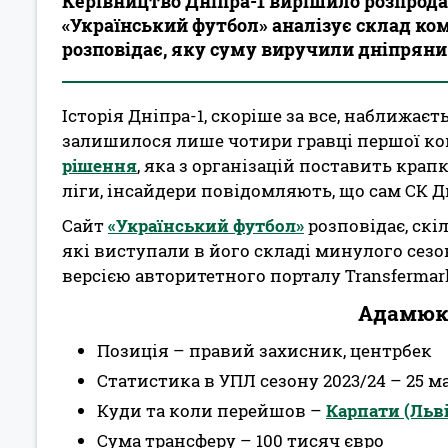
Керівництво Дніпра-1 вирішило розпродати
«Український футбол» аналізує склад к
розповідає, яку суму виручили дніпряни
Історія Дніпра-1, скоріше за все, наближаєт
залишилося лише чотири гравці першої ко
рішення
, яка з організацій поставить крап
ліги, інсайдери повідомляють, що сам СК Д
Сайт
«Український футбол»
розповідає, скі
які виступали в його складі минулого сезо
версією авторитетного порталу Transfermark
Адамюк
Позиція – правий захисник, центрбек
Статистика в УПЛ сезону 2023/24 – 25 ма
Куди та коли перейшов –
Карпати (Льві
Сума трансферу – 100 тисяч євро