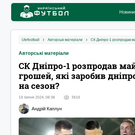
Новини
ukrfootball
авторські матеріали
Авторські матеріали
СК Дніпро-1 розпродав май
грошей, які заробив дніпр
на сезон?
19 липня 2024, 08:38
5616
Андрій Каплун