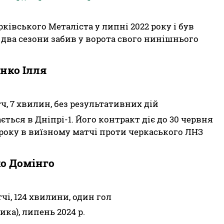
рківського Металіста у липні 2022 року і був
два сезони забив у ворота свого нинішнього
нко Ілля
тч, 7 хвилин, без результативних дій
ься в Дніпрі-1. Його контракт діє до 30 червня
4 року в виїзному матчі проти черкаського ЛНЗ
о Домінго
чі, 124 хвилини, один гол
ка), липень 2024 р.