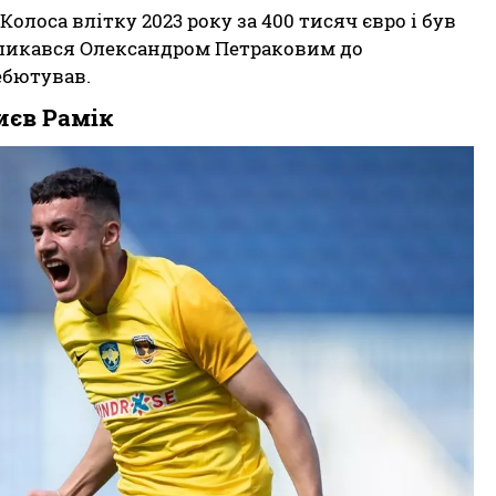
олоса влітку 2023 року за 400 тисяч євро і був
кликався Олександром Петраковим до
дебютував.
иєв Рамік