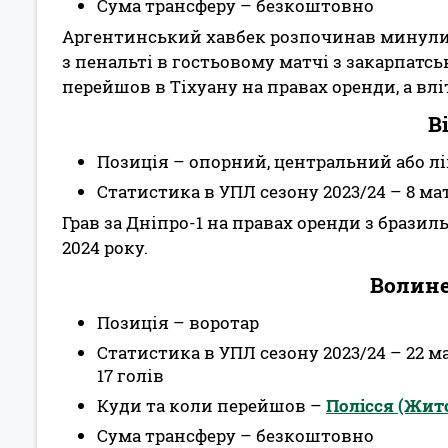
Сума трансферу – безкоштовно
Аргентинський хавбек розпочинав минулий 
з пенальті в гостьовому матчі з закарпатськ
перейшов в Тіхуану на правах оренди, а вл
В
Позиція – опорний, центральний або л
Статистика в УПЛ сезону 2023/24 – 8 ма
Грав за Дніпро-1 на правах оренди з бразил
2024 року.
Волине
Позиція – воротар
Статистика в УПЛ сезону 2023/24 – 22 ма
17 голів
Куди та коли перейшов –
Полісся (Жит
Сума трансферу – безкоштовно