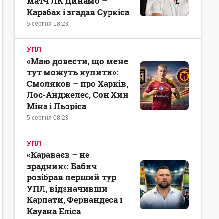
матч ЛК Динамо –
Карабах і згадав Суркіса
5 серпня 18:23
УПЛ
«Маю довести, що мене
тут можуть купити»:
Смоляков – про Харків,
Лос-Анджелес, Сон Хин
Міна і Льоріса
5 серпня 08:23
УПЛ
«Караваєв – не
зрадник»: Бабич
розібрав перший тур
УПЛ, відзначивши
Карпати, Фернандеса і
Кауана Еліса