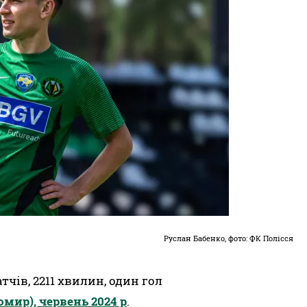
Руслан Бабенко, фото: ФК Полісся
тчів, 2211 хвилин, один гол
мир), червень 2024 р
.