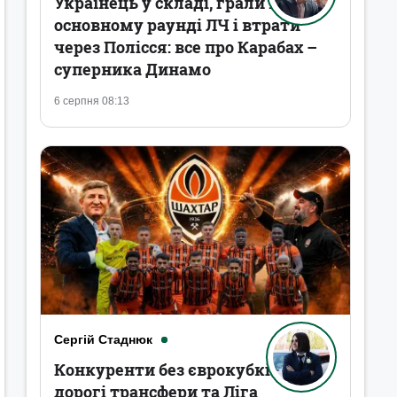
Українець у складі, грали в
основному раунді ЛЧ і втрати
через Полісся: все про Карабах –
суперника Динамо
6 серпня 08:13
Сергій Стаднюк
Конкуренти без єврокубків,
дорогі трансфери та Ліга