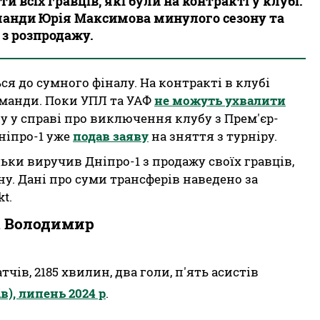
 всіх гравців, які були на контракті у клубі.
оманди Юрія Максимова минулого сезону та
 з розпродажу.
ься до сумного фіналу. На контракті в клубі
манди. Поки УПЛ та УАФ
не можуть ухвалити
ку у справі про виключення клубу з Прем'єр-
ніпро-1 уже
подав заяву
на зняття з турніру.
льки виручив Дніпро-1 з продажу своїх гравців,
ну. Дані про суми трансферів наведено за
t.
 Володимир
тчів, 2185 хвилин, два голи, п'ять асистів
в), липень 2024 р
.