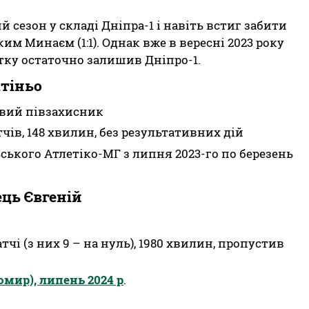
сезон у складі Дніпра-1 і навіть встиг забити
им Минаєм (1:1). Однак вже в вересні 2023 року
ітку остаточно залишив Дніпро-1.
ітіньо
івий півзахисник
тчів, 148 хвилин, без результативних дій
ьського Атлетіко-МГ з липня 2023-го по березень
ць Євгеній
тчі (з них 9 – на нуль), 1980 хвилин, пропустив
омир), липень 2024 р
.