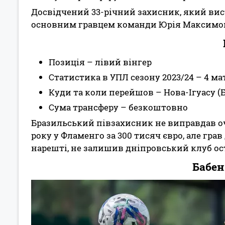
Досвідчений 33-річний захисник, який вист
основним гравцем команди Юрія Максимов
Позиція – лівий вінгер
Статистика в УПЛ сезону 2023/24 – 4 ма
Куди та коли перейшов – Нова-Ігуасу (Бр
Сума трансферу – безкоштовно
Бразильський півзахисник не виправдав очі
року у Фламенго за 300 тисяч євро, але грав
нарешті, не залишив дніпровський клуб ост
Бабен