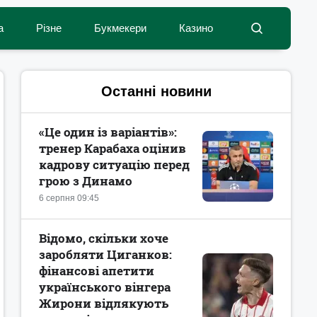
а
Різне
Букмекери
Казино
Останні новини
«Це один із варіантів»:
тренер Карабаха оцінив
кадрову ситуацію перед
грою з Динамо
6 серпня 09:45
Відомо, скільки хоче
заробляти Циганков:
фінансові апетити
українського вінгера
Жирони відлякують