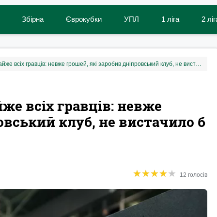
Збірна
Єврокубки
УПЛ
1 ліга
2 ліг
СК Дніпро-1 розпродав майже всіх гравців: невже грошей, які заробив дніпровський клуб, не вистачило б на сезон?
же всіх гравців: невже
овський клуб, не вистачило б
★
★
★
★
★
★
★
★
★
★
12 голосів