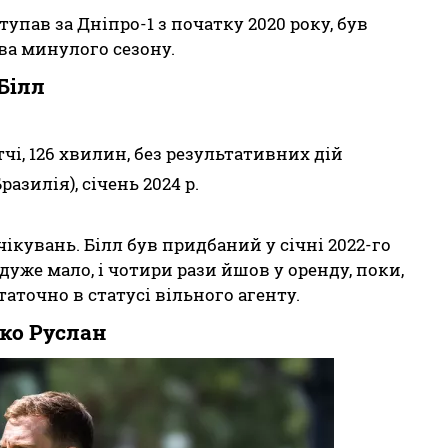
упав за Дніпро-1 з початку 2020 року, був
а минулого сезону.
Білл
тчі, 126 хвилин, без результативних дій
азилія), січень 2024 р.
кувань. Білл був придбаний у січні 2022-го
 дуже мало, і чотири рази йшов у оренду, поки,
аточно в статусі вільного агенту.
ко Руслан