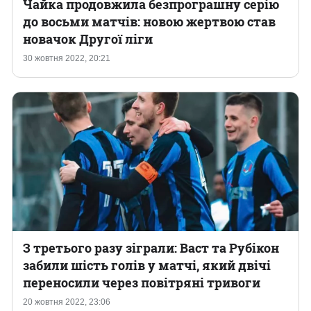
Чайка продовжила безпрограшну серію
до восьми матчів: новою жертвою став
новачок Другої ліги
30 жовтня 2022, 20:21
З третього разу зіграли: Васт та Рубікон
забили шість голів у матчі, який двічі
переносили через повітряні тривоги
20 жовтня 2022, 23:06