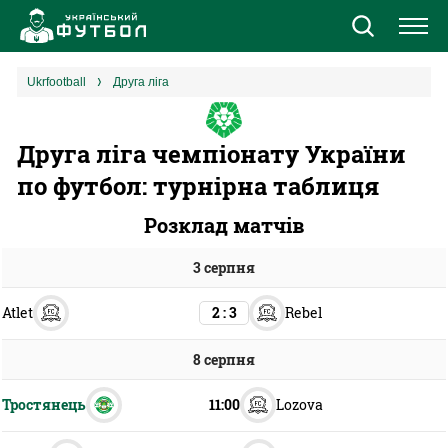
Новини
ukrfootball
Друга ліга
Збірна
Друга ліга чемпіонату України
по футбол: турнірна таблиця
Єврокубки
Розклад матчів
УПЛ
3 серпня
1 ліга
Atlet
Rebel
2 : 3
2 ліга
8 серпня
Різне
Тростянець
Lozova
11:00
Букмекери