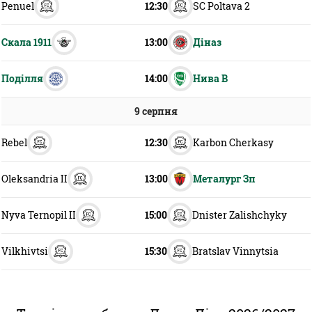
Penuel
SC Poltava 2
12:30
Казино
Скала 1911
Діназ
13:00
Поділля
Нива В
14:00
9 серпня
Rebel
Karbon Cherkasy
12:30
Oleksandria II
Металург Зп
13:00
Nyva Ternopil II
Dnister Zalishchyky
15:00
Vilkhivtsi
Bratslav Vinnytsia
15:30