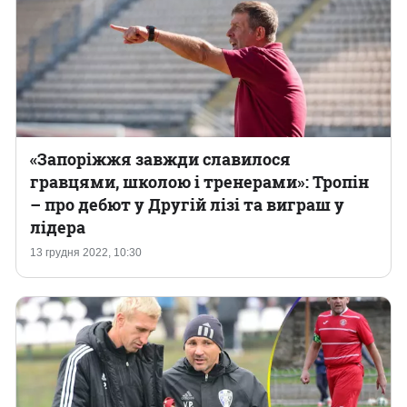
«Запоріжжя завжди славилося
гравцями, школою і тренерами»: Тропін
– про дебют у Другій лізі та виграш у
лідера
13 грудня 2022, 10:30