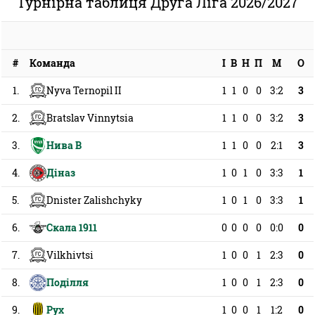
Турнірна таблиця Друга Ліга 2026/2027
#
І
В
Н
П
М
О
Команда
1.
1
1
0
0
3:2
3
Nyva Ternopil II
2.
1
1
0
0
3:2
3
Bratslav Vinnytsia
3.
1
1
0
0
2:1
3
Нива В
4.
1
0
1
0
3:3
1
Діназ
5.
1
0
1
0
3:3
1
Dnister Zalishchyky
6.
0
0
0
0
0:0
0
Скала 1911
7.
1
0
0
1
2:3
0
Vilkhivtsi
8.
1
0
0
1
2:3
0
Поділля
9.
1
0
0
1
1:2
0
Рух