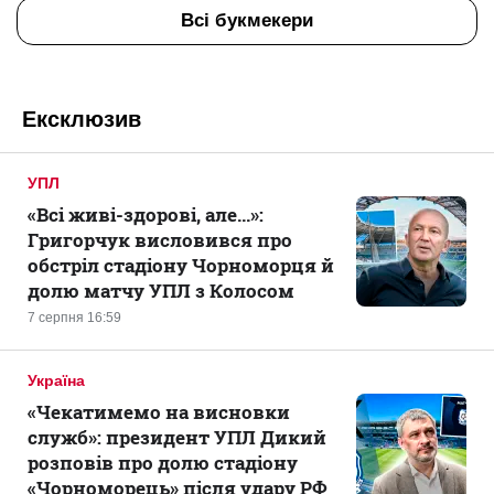
Всі букмекери
Ексклюзив
УПЛ
«Всі живі-здорові, але...»:
Григорчук висловився про
обстріл стадіону Чорноморця й
долю матчу УПЛ з Колосом
7 серпня 16:59
Україна
«Чекатимемо на висновки
служб»: президент УПЛ Дикий
розповів про долю стадіону
«Чорноморець» після удару РФ