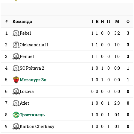
#
І
В
Н
П
М
О
Команда
1.
1
1
0
0
3:2
3
Rebel
2.
1
1
0
0
1:0
3
Oleksandria II
3.
1
1
0
0
1:0
3
Penuel
4.
1
0
1
0
0:0
1
SC Poltava 2
5.
1
0
1
0
0:0
1
Металург Зп
6.
0
0
0
0
0:0
0
Lozova
7.
1
0
0
1
2:3
0
Atlet
8.
1
0
0
1
0:1
0
Тростянець
9.
1
0
0
1
0:1
0
Karbon Cherkasy