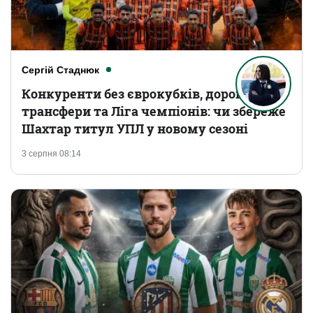
Сергій Стаднюк
Конкуренти без єврокубків, дорогі
трансфери та Ліга чемпіонів: чи збереже
Шахтар титул УПЛ у новому сезоні
3 серпня 08:14