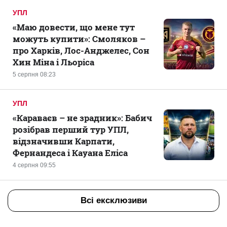
УПЛ
«Маю довести, що мене тут
можуть купити»: Смоляков –
про Харків, Лос-Анджелес, Сон
Хин Міна і Льоріса
5 серпня 08:23
УПЛ
«Караваєв – не зрадник»: Бабич
розібрав перший тур УПЛ,
відзначивши Карпати,
Фернандеса і Кауана Еліса
4 серпня 09:55
Всі ексклюзиви