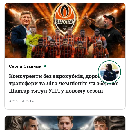
Сергій Стаднюк
Конкуренти без єврокубків, дорогі
трансфери та Ліга чемпіонів: чи збереже
Шахтар титул УПЛ у новому сезоні
3 серпня 08:14