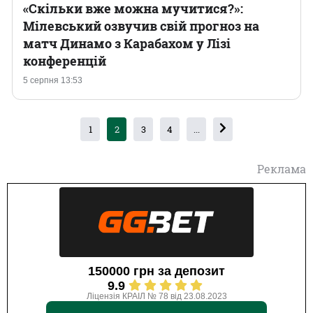
«Скільки вже можна мучитися?»:
Мілевський озвучив свій прогноз на
матч Динамо з Карабахом у Лізі
конференцій
5 серпня 13:53
1
2
3
4
...
Реклама
150000 грн за депозит
9.9
Ліцензія КРАІЛ № 78 від 23.08.2023