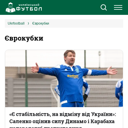
Новини
ukrfootball
Єврокубки
Єврокубки
Збірна
Єврокубки
УПЛ
1 ліга
2 ліга
Різне
«Є стабільність, на відміну від України»:
Саленко оцінив силу Динамо і Карабаха
Букмекери