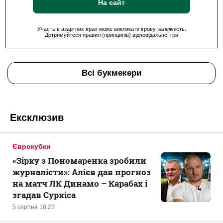
На сайт
Участь в азартних іграх може викликати ігрову залежність.
Дотримуйтеся правил (принципів) відповідальної гри
Всі букмекери
Ексклюзив
Єврокубки
«Зірку з Пономаренка зробили
журналісти»: Алієв дав прогноз
на матч ЛК Динамо – Карабах і
згадав Суркіса
5 серпня 18:23