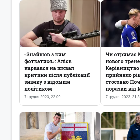
«Знайшов з ким
Чи отримає 
фоткатися»: Алієв
нового трене
нарвався на шквал
Керівництво 
критики після публікації
прийняло рі
знімку з відомим
стосовно Поч
політиком
поразки від
7 грудня 2023, 22:09
7 грудня 2023, 21: