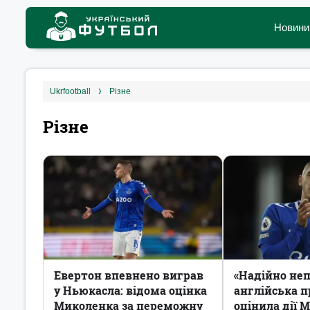
Новини
ukrfootball
Різне
Різне
Евертон впевнено виграв
«Надійно не
у Ньюкасла: відома оцінка
англійська п
Миколенка за переможну
оцінила дії 