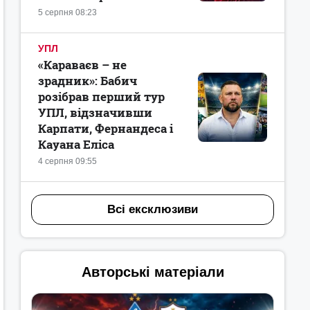
5 серпня 08:23
УПЛ
«Караваєв – не
зрадник»: Бабич
розібрав перший тур
УПЛ, відзначивши
Карпати, Фернандеса і
Кауана Еліса
4 серпня 09:55
Всі ексклюзиви
Авторські матеріали