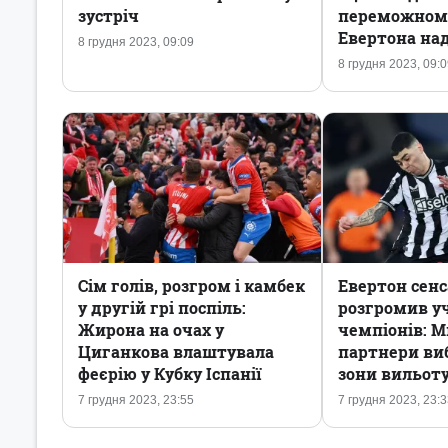
зустріч
переможном
Евертона на
8 грудня 2023, 09:09
8 грудня 2023, 09:
Сім голів, розгром і камбек
Евертон сенс
у другій грі поспіль:
розгромив у
Жирона на очах у
чемпіонів: М
Циганкова влаштувала
партнери виб
феєрію у Кубку Іспанії
зони вильот
7 грудня 2023, 23:55
7 грудня 2023, 23: