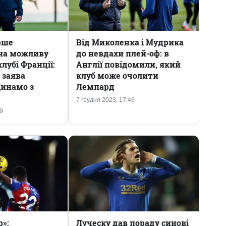
рше
Від Миколенка і Мудрика
 на можливу
до невдахи плей-оф: в
лубі Франції:
Англії повідомили, який
 заява
клуб може очолити
Динамо з
Лемпард
7 грудня 2023, 17:46
59
р»:
Луческу дав пораду синові