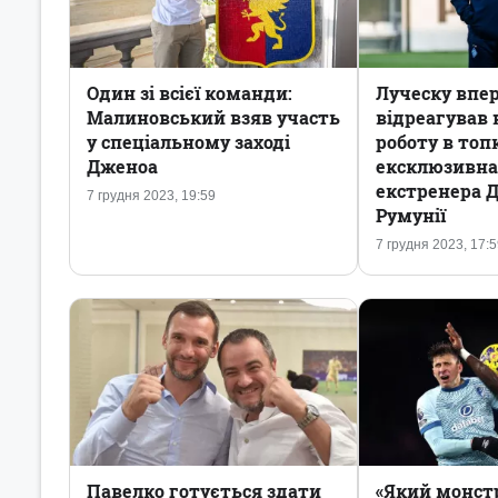
Один зі всієї команди:
Луческу впе
Малиновський взяв участь
відреагував
у спеціальному заході
роботу в топк
Дженоа
ексклюзивна
екстренера 
7 грудня 2023, 19:59
Румунії
7 грудня 2023, 17:
Павелко готується здати
«Який монст