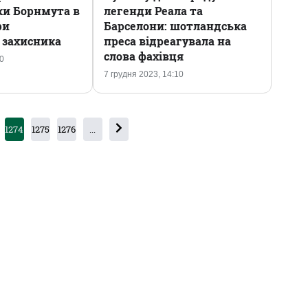
ки Борнмута в
легенди Реала та
ри
Барселони: шотландська
 захисника
преса відреагувала на
слова фахівця
50
7 грудня 2023, 14:10
1274
1275
1276
...