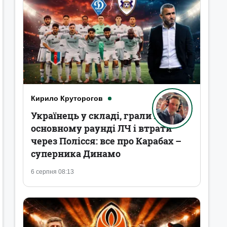
Кирило Круторогов
Українець у складі, грали в
основному раунді ЛЧ і втрати
через Полісся: все про Карабах –
суперника Динамо
6 серпня 08:13