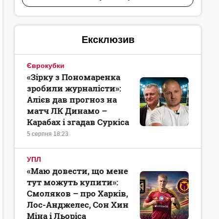
Ексклюзив
Єврокубки
«Зірку з Пономаренка
зробили журналісти»:
Алієв дав прогноз на
матч ЛК Динамо –
Карабах і згадав Суркіса
5 серпня 18:23
УПЛ
«Маю довести, що мене
тут можуть купити»:
Смоляков – про Харків,
Лос-Анджелес, Сон Хин
Міна і Льоріса