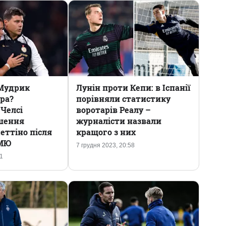
Мудрик
Лунін проти Кепи: в Іспанії
ра?
порівняли статистику
Челсі
воротарів Реалу –
шення
журналісти назвали
еттіно після
кращого з них
 МЮ
7 грудня 2023, 20:58
31