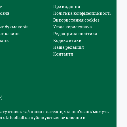
и
Про видання
юзив
Політика конфіденційності
Використання cookies
нг букмекерів
Угода користувача
нг казино
Редакційна політика
нань
Кодекс етики
Наша редакція
Контакти
+)
плату ставок та/інших платежів, які пов’язані/можуть
і ukrfootball.ua публікуються виключно в