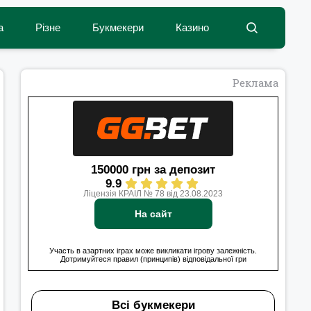
а
Різне
Букмекери
Казино
Реклама
150000 грн за депозит
9.9
Ліцензія КРАІЛ № 78 від 23.08.2023
На сайт
Участь в азартних іграх може викликати ігрову залежність.
Дотримуйтеся правил (принципів) відповідальної гри
Всі букмекери