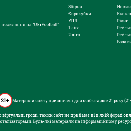
Збірна
Новин
Єврокубки
Екскл
УПЛ
Різне
 посилання на "UkrFootball"
1 ліга
Рейти
2 ліга
Рейти
База з
21+
Матеріали сайту призначені для осіб старше 21 року (21
або віртуальні гроші, також сайт не приймає ні в якій формі о
оталізаторами. Будь-які матеріали на інформаційному ресурс