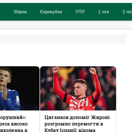
Збірна
Єврокубки
УПЛ
1 ліга
2 ліг
порушний»:
Циганков допоміг Жироні
реса високо
розгромно перемогти в
Миколенка в
Кубку Іспанії: відома