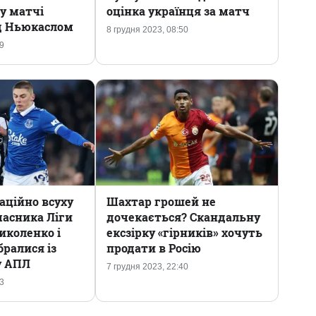
у матчі
оцінка українця за матч
д Ньюкаслом
8 грудня 2023, 08:50
09
аційно всуху
Шахтар грошей не
часника Ліги
дочекається? Скандальну
иколенко і
ексзірку «гірників» хочуть
ралися із
продати в Росію
у АПЛ
7 грудня 2023, 22:40
33