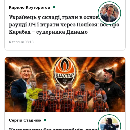
Кирило Круторогов
Українець у складі, грали в основному
раунді ЛЧ і втрати через Полісся: все про
Карабах – суперника Динамо
6 серпня 08:13
Сергій Стаднюк
Конкуренти без єврокубків, дорогі