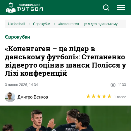
Новини
ukrfootball
єврокубки
«Копенгаген – це лідер в данському футболі»: Степаненко відверто оцінив шанси Полісся у Лізі конференцій
Єврокубки
Збірна
«Копенгаген – це лідер в
Єврокубки
данському футболі»: Степаненко
відверто оцінив шанси Полісся у
УПЛ
Лізі конференцій
1 ліга
3 липня 2026, 14:34
1133
★
★
★
★
★
★
★
★
★
★
Дмитро Вєнков
1 голос
2 ліга
Різне
Букмекери