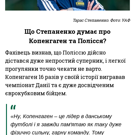
Тарас Степаненко. Фото: УАФ
Що Степаненко думає про
Копенгаген та Полісся?
Фахівець визнав, що Поліссю дійсно
дістався дуже непростий суперник, і легкої
прогулянки точно чекати не варто.
Копенгаген 16 разів у своїй історії вигравав
чемпіонат Данії та є дуже досвідченим
єврокубковим бійцем.
«Ну, Копенгаген – це лідер в данському
футболі і я завжди пам'ятаю як таку дуже
фізично сильну, гарну команду. Тому