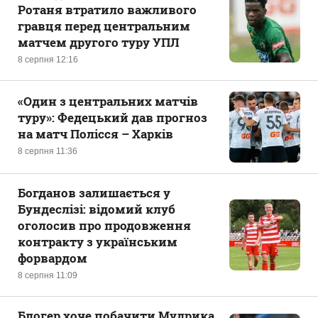
Ротаня втратило важливого
гравця перед центральним
матчем другого туру УПЛ
8 серпня 12:16
«Один з центральних матчів
туру»: Федецький дав прогноз
на матч Полісся – Харків
8 серпня 11:36
Богданов залишається у
Бундеслізі: відомий клуб
оголосив про продовження
контракту з українським
форвардом
8 серпня 11:09
Блогер хоче побачити Мудрика