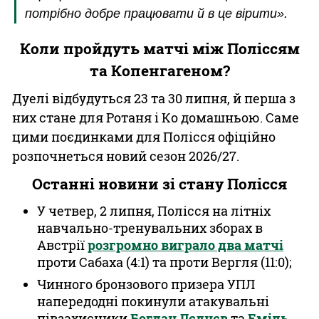
потрібно добре працювати й в це вірити».
Коли пройдуть матчі між Поліссям
та Копенгагеном?
Дуелі відбудуться 23 та 30 липня, й перша з
них стане для Ротаня і Ко домашньою. Саме
цими поєдинками для Полісся офіційно
розпочнеться новий сезон 2026/27.
Останні новини зі стану Полісся
У четвер, 2 липня, Полісся на літніх
навчально-тренувальних зборах в
Австрії
розгромно виграло два матчі
проти Сабаха (4:1) та проти Вергля (11:0);
Чинного бронзового призера УПЛ
напередодні покинули атакувальні
півзахисники
Богдан Лєднєв
та
Еміль