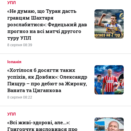
УПЛ
«Не думаю, що Туран дасть
гравцям Шахтаря
розслабитися»: Федецький дав
прогноз на всі матчі другого
туру УПЛ
8 серпня 08:39
Іспанія
«Хотілося б досягти таких
успіхів, як Довбик»: Олександр
Пищур – про дебют за Жирону,
Ваната та Циганкова
8 серпня 08:22
УПЛ
«Всі живі-здорові, але...»:
Григорчук висловився про