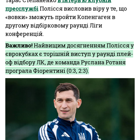
Тарас Степаненко
в інтерв’ю клубній
пресслужбі
Полісся висловив віру у те, що
«вовки» зможуть пройти Копенгаген в
другому відбірковому раунді Ліги
конференцій.
Важливо!
Найвищим досягненням Полісся у
єврокубках є торішній виступ у раунді плей-
оф відбору ЛК, де команда Руслана Ротаня
програла Фіорентині (0:3, 2:3).