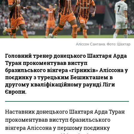
Казино
Аліссон Сантана. Фото: Шахтар
Головний тренер донецького Шахтаря Арда
Туран прокоментував виступ
бразильського вінгера «гірників» Аліссона у
поєдинку з турецьким Бешикташем в
другому кваліфікаційному раунді Ліги
Європи.
Наставник донецького Шахтаря Арда Туран
прокоментував виступ бразильського
вінгера Аліссона у першому поєдинку