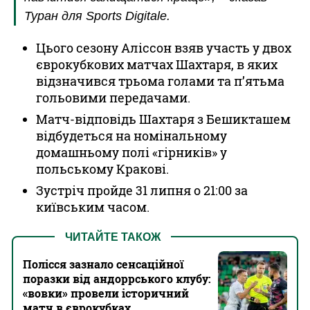
Туран для Sports Digitale.
Цього сезону Аліссон взяв участь у двох
єврокубкових матчах Шахтаря, в яких
відзначився трьома голами та п’ятьма
гольовими передачами.
Матч-відповідь Шахтаря з Бешикташем
відбудеться на номінальному
домашньому полі «гірників» у
польському Кракові.
Зустріч пройде 31 липня о 21:00 за
київським часом.
ЧИТАЙТЕ ТАКОЖ
Полісся зазнало сенсаційної
поразки від андоррського клубу:
«вовки» провели історичний
матч в єврокубках