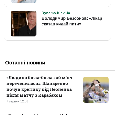
Останні новини
«Людина бігла-бігла і об м'яч
перечепилася»: Шапаренко
почув критику від Леоненка
після матчу з Карабахом
7 серпня 12:58