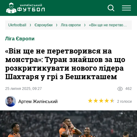
Новини
ukrfootball
єврокубки
ліга європи
«Він ще не перетворився на монстра»: Туран знайшов за що розкритикувати нового лідера Шахтаря у грі з Бешикташем
Ліга Європи
Збірна
«Він ще не перетворився на
Єврокубки
монстра»: Туран знайшов за що
розкритикувати нового лідера
УПЛ
Шахтаря у грі з Бешикташем
1 ліга
25 липня 2025, 09:27
462
★
★
★
★
★
★
★
★
★
★
Артем Жилінський
2 голоси
2 ліга
Різне
Букмекери