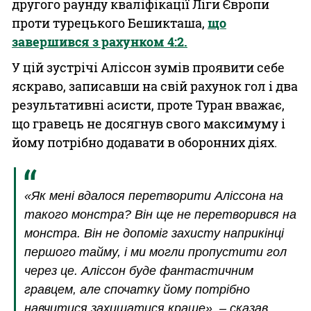
другого раунду кваліфікації Ліги Європи
проти турецького Бешикташа,
що
завершився з рахунком 4:2.
У цій зустрічі Аліссон зумів проявити себе
яскраво, записавши на свій рахунок гол і два
результативні асисти, проте Туран вважає,
що гравець не досягнув свого максимуму і
йому потрібно додавати в оборонних діях.
«Як мені вдалося перетворити Аліссона на
такого монстра? Він ще не перетворився на
монстра. Він не допоміг захисту наприкінці
першого тайму, і ми могли пропустити гол
через це. Аліссон буде фантастичним
гравцем, але спочатку йому потрібно
навчитися захищатися краще», – сказав