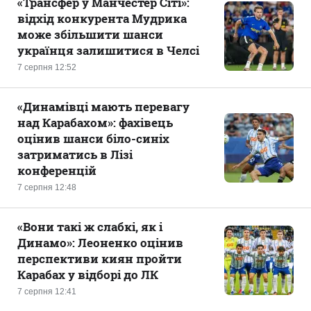
«Трансфер у Манчестер Сіті»:
відхід конкурента Мудрика
може збільшити шанси
українця залишитися в Челсі
7 серпня 12:52
«Динамівці мають перевагу
над Карабахом»: фахівець
оцінив шанси біло-синіх
затриматись в Лізі
конференцій
7 серпня 12:48
«Вони такі ж слабкі, як і
Динамо»: Леоненко оцінив
перспективи киян пройти
Карабах у відборі до ЛК
7 серпня 12:41