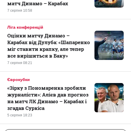
матч Динамо – Карабах
7 серпня 10:58
Ліга конференцій
Оцінки матчу Динамо –
Карабах від Дулуба: «Шапаренко
міг ставити крапку, але тепер
все вирішиться в Баку»
7 серпня 08:21
Єврокубки
«Зірку з Пономаренка зробили
журналісти»: Алієв дав прогноз
на матч ЛК Динамо – Карабах і
згадав Суркіса
5 серпня 18:23