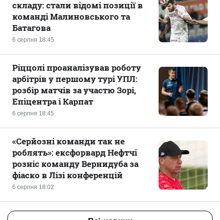
складу: стали відомі позиції в
команді Малиновського та
Батагова
6 серпня 18:45
Ріццолі проаналізував роботу
арбітрів у першому турі УПЛ:
розбір матчів за участю Зорі,
Епіцентра і Карпат
6 серпня 18:45
«Серйозні команди так не
роблять»: ексфорвард Нефтчі
розніс команду Вернидуба за
фіаско в Лізі конференцій
6 серпня 18:02