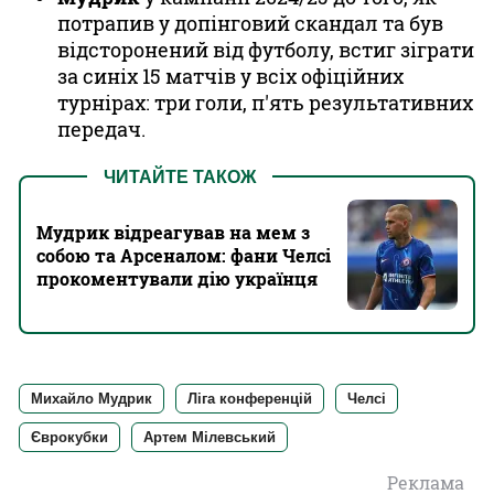
потрапив у допінговий скандал та був
відсторонений від футболу, встиг зіграти
за синіх 15 матчів у всіх офіційних
турнірах: три голи, п'ять результативних
передач.
ЧИТАЙТЕ ТАКОЖ
Мудрик відреагував на мем з
собою та Арсеналом: фани Челсі
прокоментували дію українця
Михайло Мудрик
Ліга конференцій
Челсі
Єврокубки
Артем Мілевський
Реклама