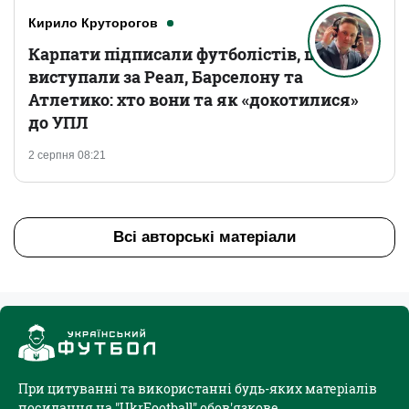
Кирило Круторогов
Карпати підписали футболістів, що
виступали за Реал, Барселону та
Атлетико: хто вони та як «докотилися»
до УПЛ
2 серпня 08:21
Всі авторські матеріали
При цитуванні та використанні будь-яких матеріалів
посилання на "UkrFootball" обов'язкове