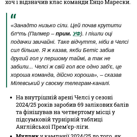
хоч і відзначив клас команди Енцо Марески.
«Занадто низько сіли. Цей почав крутити
бл*ть (
Палмер
–
прим.
УФ
). І пішли оці
подачки звичайні. Таке відчуття, ніби в Челсі
сил більше. Я ж казав, якби Бетіс забив
другий гол у першому таймі, а так не
забили... Челсі ж свій гол все одно заб'є, це
хороша команда, дійсно хороша», – сказав
Мілевський у своєму телеграм-каналі.
На внутрішній арені Челсі у сезоні
2024/25 років заробив 69 залікових балів
та фінішував на четвертому місці у
підсумковій турнірній таблиці
Англійської Прем'єр-ліги.
Мудрик
у кампанії 2024/25 до того, як