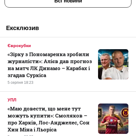
Всі новини
Ексклюзив
Єврокубки
«Зірку з Пономаренка зробили
журналісти»: Алієв дав прогноз
на матч ЛК Динамо – Карабах і
згадав Суркіса
5 серпня 18:23
УПЛ
«Маю довести, що мене тут
можуть купити»: Смоляков –
про Харків, Лос-Анджелес, Сон
Хин Міна і Льоріса