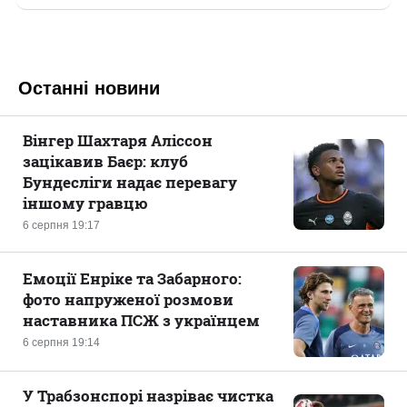
Останні новини
Вінгер Шахтаря Аліссон
зацікавив Баєр: клуб
Бундесліги надає перевагу
іншому гравцю
6 серпня 19:17
Емоції Енріке та Забарного:
фото напруженої розмови
наставника ПСЖ з українцем
6 серпня 19:14
У Трабзонспорі назріває чистка