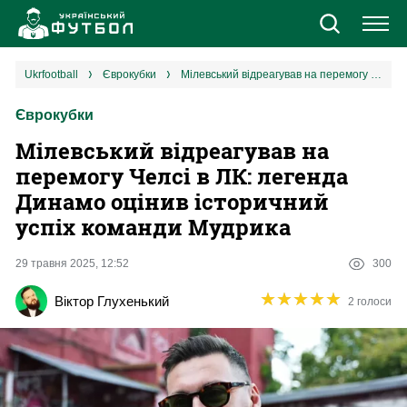
Новини
ukrfootball
єврокубки
Мілевський відреагував на перемогу Челсі в ЛК: легенда Динамо оцінив історичний успіх команди Мудрика
Єврокубки
Збірна
Мілевський відреагував на
Єврокубки
перемогу Челсі в ЛК: легенда
Динамо оцінив історичний
УПЛ
успіх команди Мудрика
1 ліга
29 травня 2025, 12:52
300
★
★
★
★
★
★
★
★
★
★
Віктор Глухенький
2 голоси
2 ліга
Різне
Букмекери