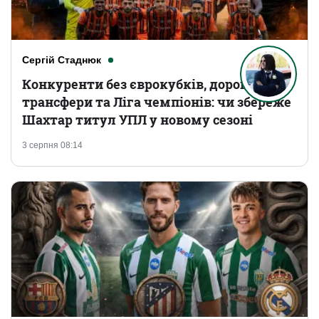
Сергій Стаднюк
Конкуренти без єврокубків, дорогі
трансфери та Ліга чемпіонів: чи збереже
Шахтар титул УПЛ у новому сезоні
3 серпня 08:14