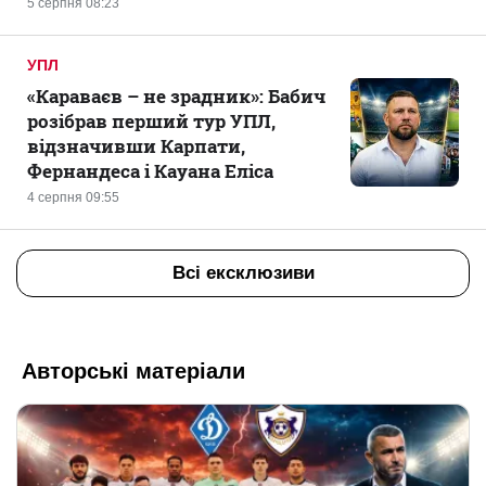
5 серпня 08:23
УПЛ
«Караваєв – не зрадник»: Бабич
розібрав перший тур УПЛ,
відзначивши Карпати,
Фернандеса і Кауана Еліса
4 серпня 09:55
Всі ексклюзиви
Авторські матеріали