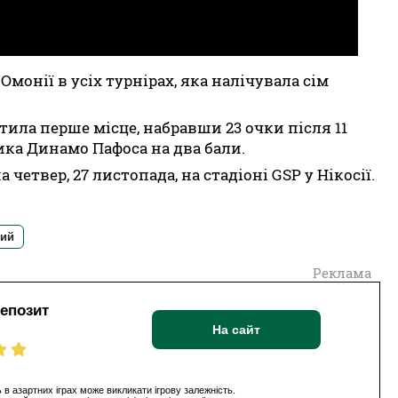
монії в усіх турнірах, яка налічувала сім
атила перше місце, набравши 23 очки після 11
ника Динамо Пафоса на два бали.
етвер, 27 листопада, на стадіоні GSP у Нікосії.
кий
Реклама
депозит
На сайт
 в азартних іграх може викликати ігрову залежність.