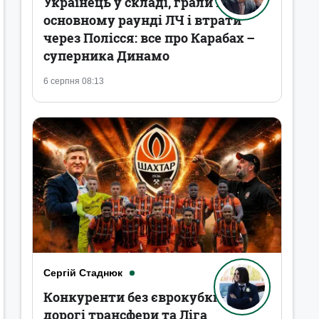
Українець у складі, грали в
основному раунді ЛЧ і втрати
через Полісся: все про Карабах –
суперника Динамо
6 серпня 08:13
Сергій Стаднюк
Конкуренти без єврокубків,
дорогі трансфери та Ліга