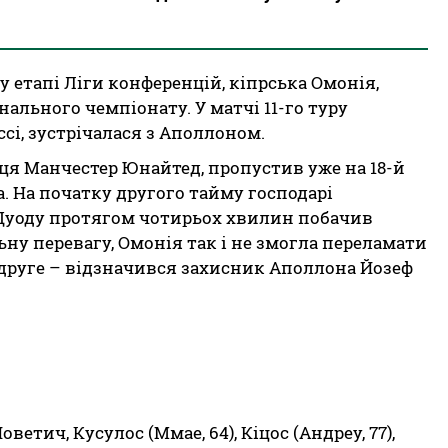
етапі Ліги конференцій, кіпрська Омонія,
ального чемпіонату. У матчі 11-го туру
ссі, зустрічалася з Аполлоном.
ця Манчестер Юнайтед, пропустив уже на 18-й
а. На початку другого тайму господарі
Дуоду протягом чотирьох хвилин побачив
ьну перевагу, Омонія так і не змогла переламати
 вдруге – відзначився захисник Аполлона Йозеф
оветич, Кусулос (Ммае, 64), Кіцос (Андреу, 77),