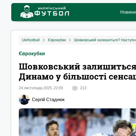
Новини
ukrfootball
єврокубки
Шовковський залишиться? Наступний
Єврокубки
Шовковський залишиться
Динамо у більшості сенса
24 листопада 2025, 22:05
213
Сергій Стаднюк