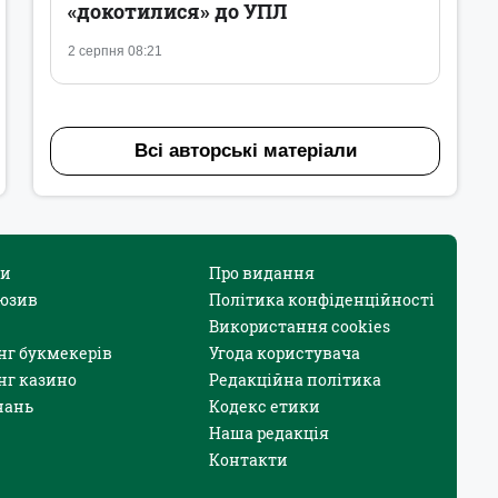
«докотилися» до УПЛ
2 серпня 08:21
Всі авторські матеріали
и
Про видання
юзив
Політика конфіденційності
Використання cookies
нг букмекерів
Угода користувача
нг казино
Редакційна політика
нань
Кодекс етики
Наша редакція
Контакти