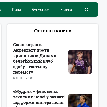
а
Різне
Букмекери
Казино
Останні новини
Сікан зіграв за
Андерлехт проти
кривдників Динамо:
бельгійський клуб
здобув гостьову
перемогу
6 серпня 23:08
«Мудрик – феномен»:
захисник Челсі у захваті
від форми вінгера після