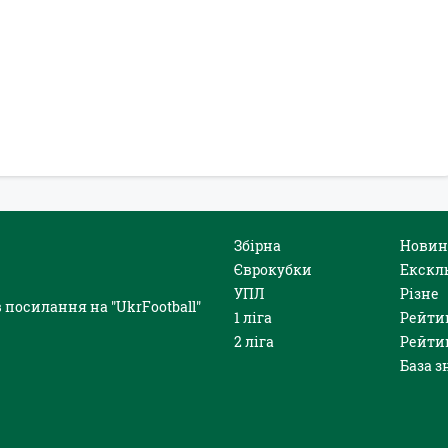
Збірна
Новин
Єврокубки
Екскл
УПЛ
Різне
 посилання на "UkrFootball"
1 ліга
Рейти
2 ліга
Рейти
База з