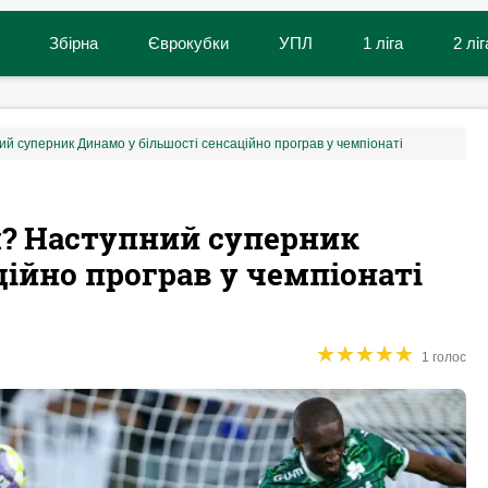
Збірна
Єврокубки
УПЛ
1 ліга
2 ліг
 суперник Динамо у більшості сенсаційно програв у чемпіонаті
? Наступний суперник
ційно програв у чемпіонаті
★
★
★
★
★
★
★
★
★
★
1 голос