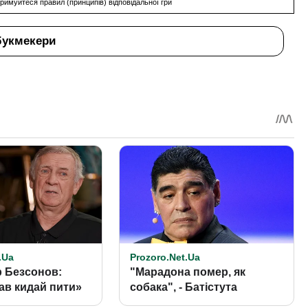
римуйтеся правил (принципів) відповідальної гри
букмекери