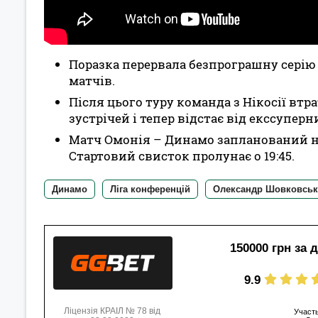
Поразка перервала безпрограшну серію О
матчів.
Після цього туру команда з Нікосії втр
зустрічей і тепер відстає від екссупер
Матч Омонія – Динамо запланований на ч
Стартовий свисток пролунає о 19:45.
Динамо
Ліга конференцій
Олександр Шовковсь
150000 грн за 
9.9
Ліцензія КРАІЛ № 78 від
Участь