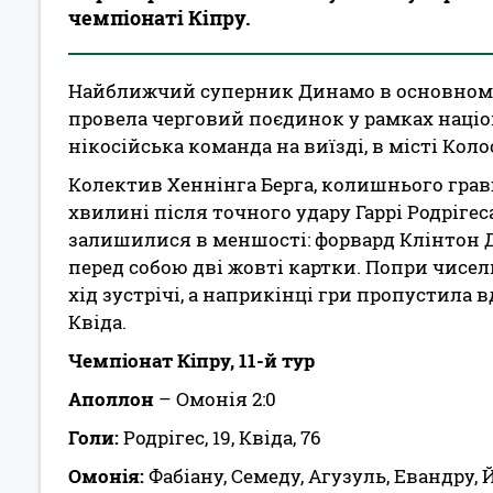
чемпіонаті Кіпру.
Найближчий суперник Динамо в основному 
провела черговий поєдинок у рамках націон
нікосійська команда на виїзді, в місті Коло
Колектив Хеннінга Берга, колишнього грав
хвилині після точного удару Гаррі Родрігес
залишилися в меншості: форвард Клінтон 
перед собою дві жовті картки. Попри чисел
хід зустрічі, а наприкінці гри пропустила
Квіда.
Чемпіонат Кіпру, 11-й тур
Аполлон
– Омонія 2:0
Голи:
Родрігес, 19, Квіда, 76
Омонія:
Фабіану, Семеду, Агузуль, Евандру, Й