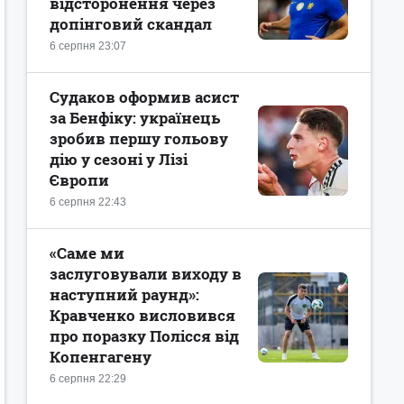
відсторонення через
допінговий скандал
6 серпня 23:07
Судаков оформив асист
за Бенфіку: українець
зробив першу гольову
дію у сезоні у Лізі
Європи
6 серпня 22:43
«Саме ми
заслуговували виходу в
наступний раунд»:
Кравченко висловився
про поразку Полісся від
Копенгагену
6 серпня 22:29