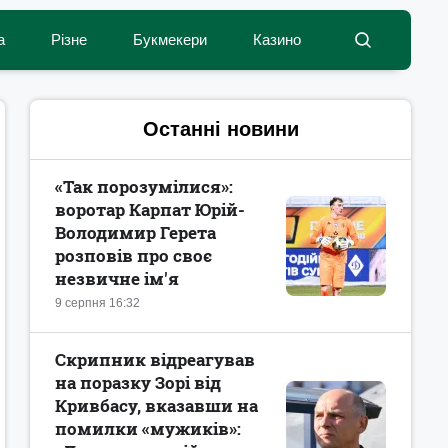
а
Різне
Букмекери
Казино
Останні новини
«Так порозумілися»:
воротар Карпат Юрій-
Володимир Герета
розповів про своє
незвичне ім'я
9 серпня 16:32
Скрипник відреагував
на поразку Зорі від
Кривбасу, вказавши на
помилки «мужиків»: