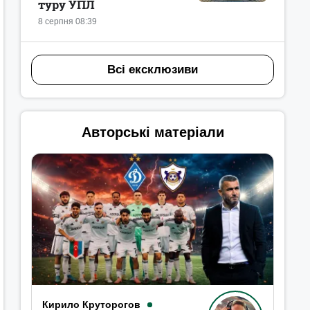
туру УПЛ
8 серпня 08:39
Всі ексклюзиви
Авторські матеріали
Кирило Круторогов