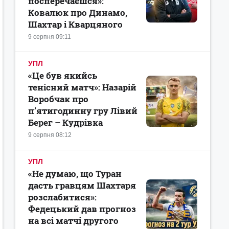
посперечаєшся»:
Ковалюк про Динамо,
Шахтар і Кварцяного
9 серпня 09:11
УПЛ
«Це був якийсь
тенісний матч»: Назарій
Воробчак про
п’ятигодинну гру Лівий
Берег – Кудрівка
9 серпня 08:12
УПЛ
«Не думаю, що Туран
дасть гравцям Шахтаря
розслабитися»:
Федецький дав прогноз
на всі матчі другого