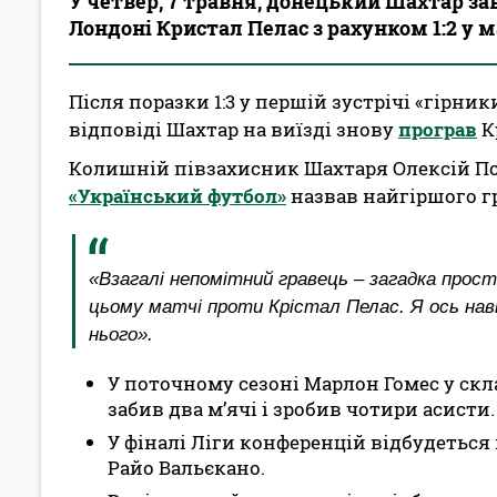
У четвер, 7 травня, донецький Шахтар з
Лондоні Кристал Пелас з рахунком 1:2 у м
Після поразки 1:3 у першій зустрічі «гірник
відповіді Шахтар на виїзді знову
програв
Кр
Колишній півзахисник Шахтаря Олексій 
«Український футбол»
назвав найгіршого гр
«Взагалі непомітний гравець – загадка прост
цьому матчі проти Крістал Пелас. Я ось наві
нього».
У поточному сезоні Марлон Гомес у скла
забив два м’ячі і зробив чотири асисти.
У фіналі Ліги конференцій відбудеться
Райо Вальєкано.