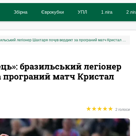
Збірна
Єврокубки
УПЛ
1 ліга
2 ліг
«Взагалі непомітний гравець»: бразильський легіонер Шахтаря почув вердикт за програний матч Кристал Пелас
ць»: бразильський легіонер
а програний матч Кристал
★
★
★
★
★
★
★
★
★
★
2 голоси