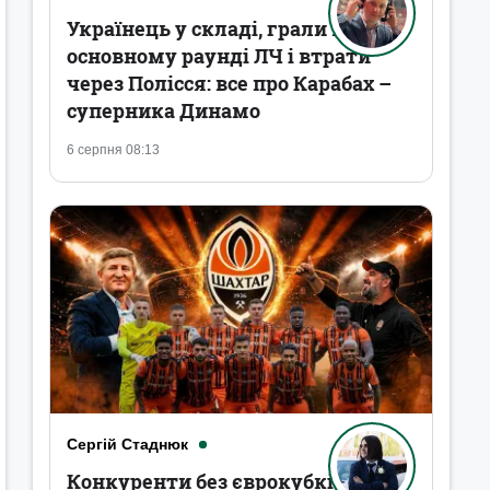
Українець у складі, грали в
основному раунді ЛЧ і втрати
через Полісся: все про Карабах –
суперника Динамо
6 серпня 08:13
Сергій Стаднюк
Конкуренти без єврокубків,