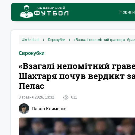
Новини
ukrfootball
єврокубки
Єврокубки
«Взагалі непомітний граве
Шахтаря почув вердикт з
Пелас
8 травня 2026, 13:32
611
Павло Клименко