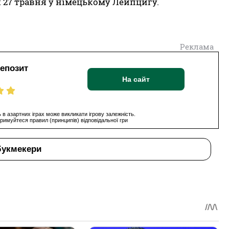
 27 травня у німецькому Лейпцигу.
Реклама
депозит
На сайт
 в азартних іграх може викликати ігрову залежність.
римуйтеся правил (принципів) відповідальної гри
букмекери