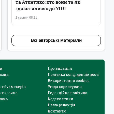
та Атлетико: хто вони та як
«докотилися» до УПЛ
2 серпня 08:21
Всі авторські матеріали
и
Про видання
юзив
Політика конфіденційності
Використання cookies
нг букмекерів
Угода користувача
нг казино
Редакційна політика
нань
Кодекс етики
Наша редакція
Контакти