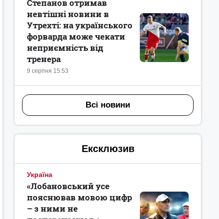
Степанов отримав
невтішні новини в
Утрехті: на українського
форварда може чекати
неприємність від
тренера
9 серпня 15:53
Всі новини
Ексклюзив
Україна
«Лобановський усе
пояснював мовою цифр
– з ними не