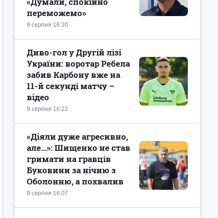
«Думали, спокійно
переможемо»
9 серпня 16:30
Диво-гол у Другій лізі
України: воротар Ребела
забив Карбону вже на
11-й секунді матчу –
відео
9 серпня 16:22
«Діяли дуже агресивно,
але...»: Шищенко не став
гримати на гравців
Буковини за нічию з
Оболонню, а похвалив
9 серпня 16:07