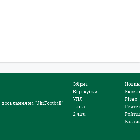
Збірна
Новин
Єврокубки
Екскл
УПЛ
Різне
 посилання на "UkrFootball"
1 ліга
Рейти
2 ліга
Рейти
База з