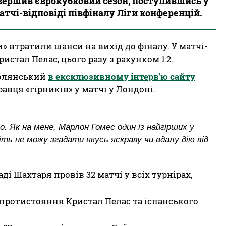
авершив єврокубковий сезон, поступившись у
атчі-відповіді півфіналу Ліги конференцій.
и» втратили шанси на вихід до фіналу. У матчі-
истал Пелас, цього разу з рахунком 1:2.
Полянський
в ексклюзивному інтерв’ю сайту
авця «гірників» у матчі у Лондоні.
о. Як на мене, Марлон Гомес один із найгірших у
ть не можу згадати якусь яскраву чи вдалу дію від
ді Шахтаря провів 32 матчі у всіх турнірах,
 протистояння Кристал Пелас та іспанського