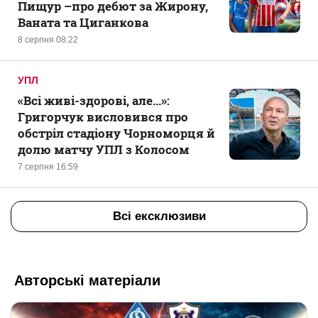
Пищур –про дебют за Жирону,
Ваната та Циганкова
8 серпня 08:22
УПЛ
«Всі живі-здорові, але...»:
Григорчук висловився про
обстріл стадіону Чорноморця й
долю матчу УПЛ з Колосом
7 серпня 16:59
Всі ексклюзиви
Авторські матеріали