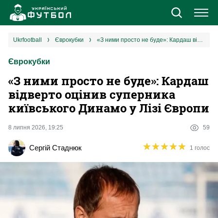
Новини
ukrfootball
єврокубки
«З ними просто не буде»: Кардаш відверто оцінив суперника київського Динамо у Лізі Європи
Єврокубки
Збірна
«З ними просто не буде»: Кардаш
Єврокубки
відверто оцінив суперника
київського Динамо у Лізі Європи
УПЛ
8 липня 2026, 19:25
59
1 ліга
★
★
★
★
★
★
★
★
★
★
Сергій Стаднюк
1 голос
2 ліга
Різне
Букмекери