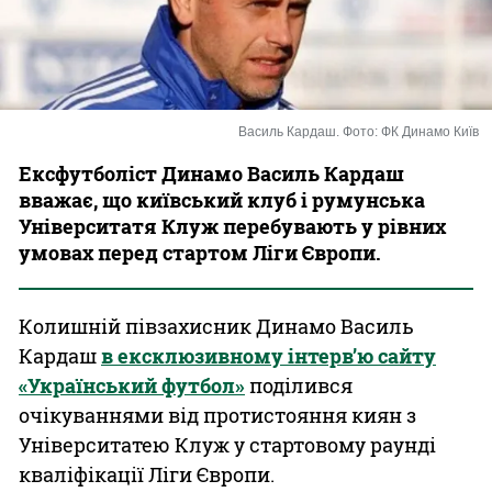
Казино
Василь Кардаш. Фото: ФК Динамо Київ
Ексфутболіст Динамо Василь Кардаш
вважає, що київський клуб і румунська
Університатя Клуж перебувають у рівних
умовах перед стартом Ліги Європи.
Колишній півзахисник Динамо Василь
Кардаш
в ексклюзивному інтерв’ю сайту
«Український футбол»
поділився
очікуваннями від протистояння киян з
Університатею Клуж у стартовому раунді
кваліфікації Ліги Європи.