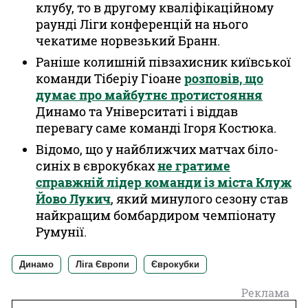
клубу, то в другому кваліфікаційному
раунді Ліги конференцій на нього
чекатиме норвезький Бранн.
Раніше колишній півзахисник київської
команди Тіберіу Гіоане
розповів, що
думає про майбутнє протистояння
Динамо та Університаті і віддав
перевагу саме команді Ігоря Костюка.
Відомо, що у найближчих матчах біло-
синіх в єврокубках
не гратиме
справжній лідер команди із міста Клуж
Йово Лукич
, який минулого сезону став
найкращим бомбардиром чемпіонату
Румунії.
Динамо
Ліга Європи
Єврокубки
Реклама