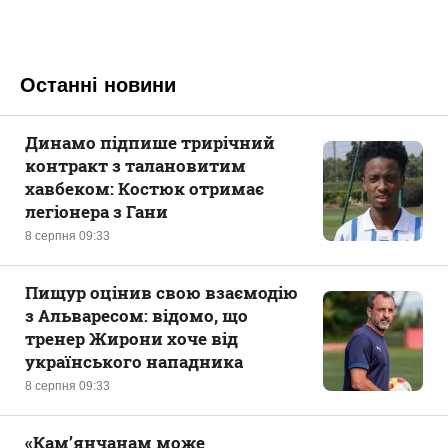
Останні новини
Динамо підпише трирічний
контракт з талановитим
хавбеком: Костюк отримає
легіонера з Гани
8 серпня 09:33
Пищур оцінив свою взаємодію
з Альваресом: відомо, що
тренер Жирони хоче від
українського нападника
8 серпня 09:33
«Кам’янчанам може