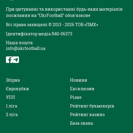
При цитуванні та використанні будь-яких матеріалів
посилання на "UkrFootball" обов'язкове
Всі права захищені © 2013 - 2026 ТОВ «ПМХ»
Ідентифікатор медіа R40-06373
Наша пошта:
info@ukrfootball.ua
Збірна
Новини
Єврокубки
Ексклюзив
УПЛ
Різне
1 ліга
Рейтинг букмекерів
2 ліга
Рейтинг казино
База знань