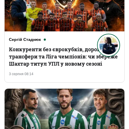
Сергій Стаднюк
Конкуренти без єврокубків, дорогі
трансфери та Ліга чемпіонів: чи збереже
Шахтар титул УПЛ у новому сезоні
3 серпня 08:14