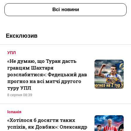
Всі новини
Ексклюзив
УПЛ
«Не думаю, що Туран дасть
гравцям Шахтаря
розслабитися»: Федецький дав
прогноз на всі матчі другого
туру УПЛ
8 серпня 08:39
Іспанія
«Хотілося б досягти таких
успіхів, як Довбик»: Олександр