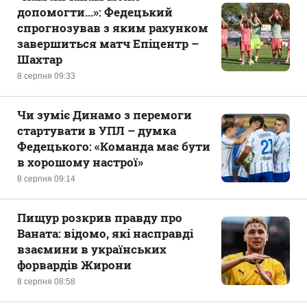
допомогти...»: Федецький
спрогнозував з яким рахунком
завершиться матч Епіцентр –
Шахтар
8 серпня 09:33
Чи зуміє Динамо з перемоги
стартувати в УПЛ – думка
Федецького: «Команда має бути
в хорошому настрої»
8 серпня 09:14
Пищур розкрив правду про
Ваната: відомо, які насправді
взаємини в українських
форвардів Жирони
8 серпня 08:58