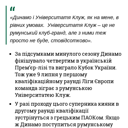
«Динамо і Університатя Клуж, як на мене, в
рівних умовах. Університатя Клуж – це не
румунський клуб-гранд, але з ними теж
просто не буде, стовідсотково».
За підсумками минулого сезону Динамо
фінішувало четвертим в українській
Прем’єр-лізі та виграло Кубок України.
Тож уже 9 липня у першому
кваліфікаційному раунді Ліги Європи
команда зіграє з румунською
Університатею Клуж.
У разі проходу цього суперника кияни в
другому раунді кваліфікації
зустрінуться з грецьким ПАОКом. Якщо
ж Динамо поступиться румунському