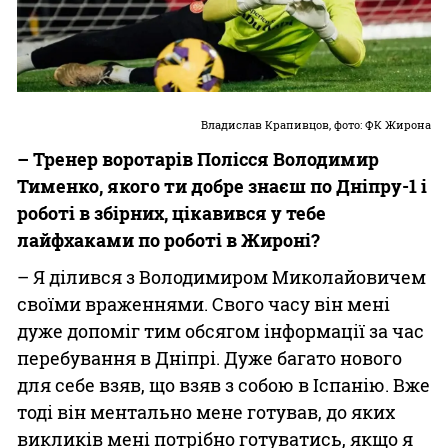
Владислав Крапивцов, фото: ФК Жирона
– Тренер воротарів Полісся Володимир
Тименко, якого ти добре знаєш по Дніпру-1 і
роботі в збірних, цікавився у тебе
лайфхаками по роботі в Жироні?
– Я ділився з Володимиром Миколайовичем
своїми враженнями. Свого часу він мені
дуже допоміг тим обсягом інформації за час
перебування в Дніпрі. Дуже багато нового
для себе взяв, що взяв з собою в Іспанію. Вже
тоді він ментально мене готував, до яких
викликів мені потрібно готуватись, якщо я