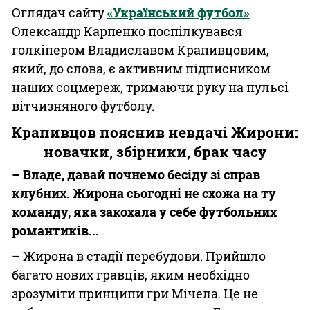
Оглядач сайту
«Український футбол»
Олександр Карпенко поспілкувався
голкіпером Владиславом Крапивцовим,
який, до слова, є активним підписником
наших соцмереж, тримаючи руку на пульсі
вітчизняного футболу.
Крапивцов пояснив невдачі Жирони:
новачки, збірники, брак часу
– Владе, давай почнемо бесіду зі справ
клубних. Жирона сьогодні не схожа на ту
команду, яка закохала у себе футбольних
романтиків...
– Жирона в стадії перебудови. Прийшло
багато нових гравців, яким необхідно
зрозуміти принципи гри Мічела. Це не