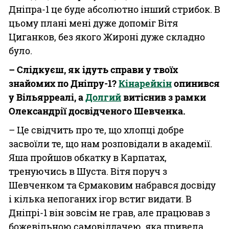
Дніпра-1 це буде абсолютно інший стрибок. В
цьому плані мені дуже допоміг Вітя
Циганков, без якого Жироні дуже складно
було.
– Слідкуєш, як ідуть справи у твоїх
знайомих по Дніпру-1?
Кінарейкін
опинився
у Вільярреалі, а
Долгий
витіснив з рамки
Олександрії досвідченого Шевченка.
– Це свідчить про те, що хлопці добре
засвоїли те, що нам розповідали в академії.
Яша пройшов обкатку в Карпатах,
тренуючись в Шуста. Вітя поруч з
Шевченком та Єрмаковим набрався досвіду
і кілька непоганих ігор встиг видати. В
Дніпрі-1 він зовсім не грав, але працював з
божевільною самовіддачею, яка привела