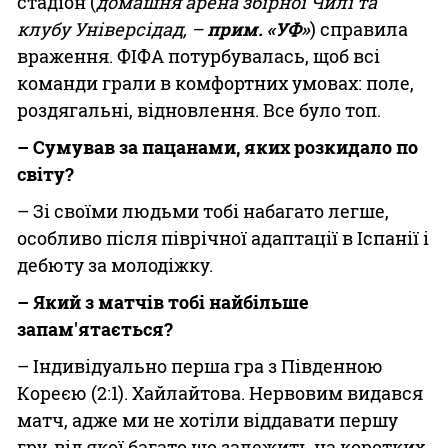
стадіон (
домашня арена збірної Чилі та
клубу Універсідад, –
прим. «УФ»
) справила
враження. ФІФА потурбувалась, щоб всі
команди грали в комфортних умовах: поле,
роздягальні, відновлення. Все було топ.
– Сумував за пацанами, яких розкидало по
світу?
– Зі своїми людьми тобі набагато легше,
особливо після піврічної адаптації в Іспанії і
дебюту за молодіжку.
– Який з матчів тобі найбільше
запам'ятається?
– Індивідуально перша гра з Південною
Кореєю (2:1). Хайлайтова. Нервовим видався
матч, адже ми не хотіли віддавати першу
гру, від якої багато що залежить на коротких