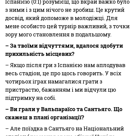
Іспанією (0:1) розумієш, що вкрай важко було
з ними і з цим нічого не зробиш. Це крутий
досвід, який допоможе в молодіжці. Для
мене особисто цей турнір важливий, з точки
зору мого становлення в подальшому.
– За твоїми відчуттями, вдалося здобути
прихильність місцевих?
– Якщо після гри з Іспанією нам аплодував
весь стадіон, це про щось говорить. У всіх
чотирьох іграх намагалися грати з
пристрастю, бажанням і ми відчули цю
підтримку на собі.
– Ви грали у Вальпараїсо та Сантьяго. Що
скажеш в плані організації?
– Але поїздка в Сантьяго на Національний