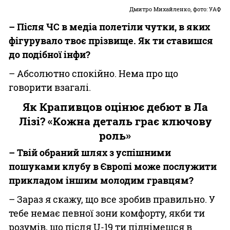
Дмитро Михайленко, фото: УАФ
– Після ЧС в медіа полетіли чутки, в яких
фігурувало твоє прізвище. Як ти ставишся
до подібної інфи?
– Абсолютно спокійно. Нема про що
говорити взагалі.
Як Крапивцов оцінює дебют в Ла
Лізі? «Кожна деталь грає ключову
роль»
– Твій обраний шлях з успішними
пошуками клубу в Європі може послужити
прикладом іншим молодим гравцям?
– Зараз я скажу, що все зробив правильно. У
тебе немає певної зони комфорту, якби ти
розумів, що після U-19 ти піднімешся в