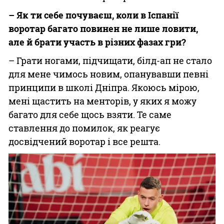
– Як ти себе почуваєш, коли в Іспанії
воротар багато повинен не лише ловити,
але й брати участь в різних фазах гри?
– Грати ногами, підчищати, білд-ап не стало
для мене чимось новим, опанувавши певні
принципи в школі Дніпра. Якоюсь мірою,
мені щастить на менторів, у яких я можу
багато для себе щось взяти. Те саме
ставлення до помилок, як реагує
досвідчений воротар і все решта.