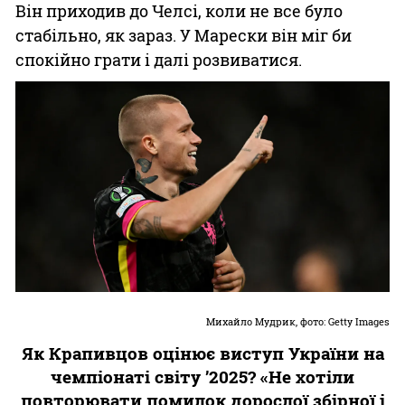
Він приходив до Челсі, коли не все було
стабільно, як зараз. У Марески він міг би
спокійно грати і далі розвиватися.
Михайло Мудрик, фото: Getty Images
Як Крапивцов оцінює виступ України на
чемпіонаті світу ’2025? «Не хотіли
повторювати помилок дорослої збірної і