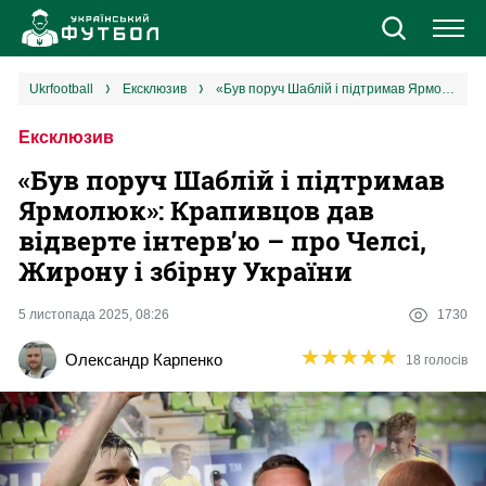
Новини
ukrfootball
ексклюзив
«Був поруч Шаблій і підтримав Ярмолюк»: Крапивцов дав відверте інтерв’ю – про Челсі, Жирону і збірну України
Ексклюзив
Збірна
«Був поруч Шаблій і підтримав
Єврокубки
Ярмолюк»: Крапивцов дав
відверте інтерв’ю – про Челсі,
УПЛ
Жирону і збірну України
1 ліга
5 листопада 2025, 08:26
1730
★
★
★
★
★
★
★
★
★
★
Олександр Карпенко
18 голосів
2 ліга
Різне
Букмекери