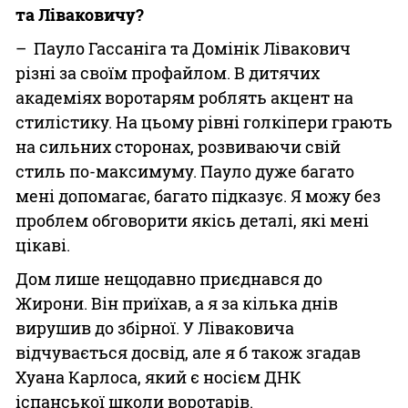
та Ліваковичу?
– Пауло Гассаніга та Домінік Лівакович
різні за своїм профайлом. В дитячих
академіях воротарям роблять акцент на
стилістику. На цьому рівні голкіпери грають
на сильних сторонах, розвиваючи свій
стиль по-максимуму. Пауло дуже багато
мені допомагає, багато підказує. Я можу без
проблем обговорити якісь деталі, які мені
цікаві.
Дом лише нещодавно приєднався до
Жирони. Він приїхав, а я за кілька днів
вирушив до збірної. У Ліваковича
відчувається досвід, але я б також згадав
Хуана Карлоса, який є носієм ДНК
іспанської школи воротарів.