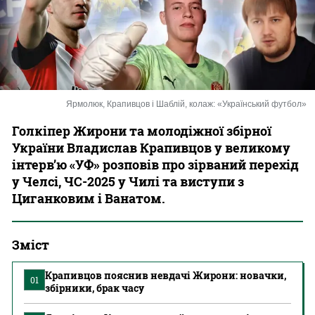
Казино
Ярмолюк, Крапивцов і Шаблій, колаж: «Український футбол»
Голкіпер Жирони та молодіжної збірної
України Владислав Крапивцов у великому
інтерв’ю «УФ» розповів про зірваний перехід
у Челсі, ЧС-2025 у Чилі та виступи з
Циганковим і Ванатом.
Зміст
Крапивцов пояснив невдачі Жирони: новачки,
01
збірники, брак часу