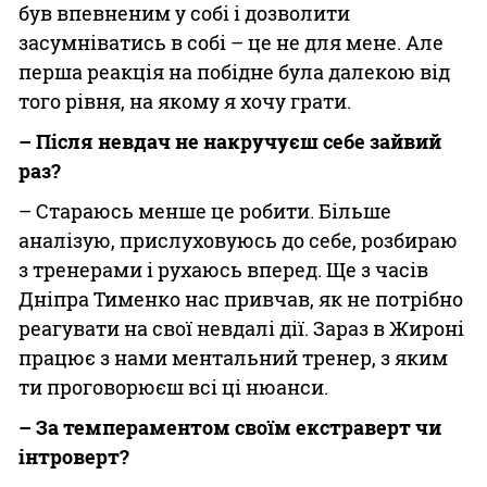
був впевненим у собі і дозволити
засумніватись в собі – це не для мене. Але
перша реакція на побідне була далекою від
того рівня, на якому я хочу грати.
– Після невдач не накручуєш себе зайвий
раз?
– Стараюсь менше це робити. Більше
аналізую, прислуховуюсь до себе, розбираю
з тренерами і рухаюсь вперед. Ще з часів
Дніпра Тименко нас привчав, як не потрібно
реагувати на свої невдалі дії. Зараз в Жироні
працює з нами ментальний тренер, з яким
ти проговорюєш всі ці нюанси.
– За темпераментом своїм екстраверт чи
інтроверт?