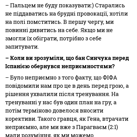
– Пальцем не буду показувати:) Старались
не піддаватись на брудні провокації, хотіли
на полі помститись. В першу чергу, ми
повинні дивитись на себе. Якщо ми не
змогли їх обіграти, потрібно з себе
запитувати.
– Коли ви зрозуміли, що бан Синчука перед
Іспанією обернувся неприємностями?
– Було неприємно з того факту, що ФІФА
повідомили нам про це в день перед грою, а
рішення ухвалили після тренування. На
тренуванні у нас був один план на гру, а
потім терміново довелося вносити
корективи. Такого гравця, як Гена, втрачати
неприємно, але ми вже з Парагваєм (2:1)
мали розуміння, як ми можемо