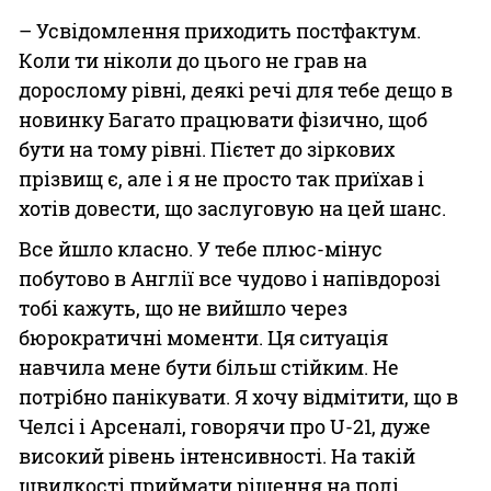
– Усвідомлення приходить постфактум.
Коли ти ніколи до цього не грав на
дорослому рівні, деякі речі для тебе дещо в
новинку Багато працювати фізично, щоб
бути на тому рівні. Пієтет до зіркових
прізвищ є, але і я не просто так приїхав і
хотів довести, що заслуговую на цей шанс.
Все йшло класно. У тебе плюс-мінус
побутово в Англії все чудово і напівдорозі
тобі кажуть, що не вийшло через
бюрократичні моменти. Ця ситуація
навчила мене бути більш стійким. Не
потрібно панікувати. Я хочу відмітити, що в
Челсі і Арсеналі, говорячи про U-21, дуже
високий рівень інтенсивності. На такій
швидкості приймати рішення на полі