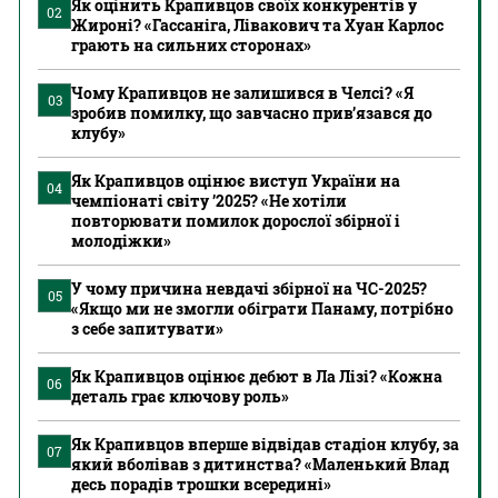
Як оцінить Крапивцов своїх конкурентів у
02
Жироні? «Гассаніга, Лівакович та Хуан Карлос
грають на сильних сторонах»
Чому Крапивцов не залишився в Челсі? «Я
03
зробив помилку, що завчасно прив’язався до
клубу»
Як Крапивцов оцінює виступ України на
04
чемпіонаті світу ’2025? «Не хотіли
повторювати помилок дорослої збірної і
молодіжки»
У чому причина невдачі збірної на ЧС-2025?
05
«Якщо ми не змогли обіграти Панаму, потрібно
з себе запитувати»
Як Крапивцов оцінює дебют в Ла Лізі? «Кожна
06
деталь грає ключову роль»
Як Крапивцов вперше відвідав стадіон клубу, за
07
який вболівав з дитинства? «Маленький Влад
десь порадів трошки всередині»