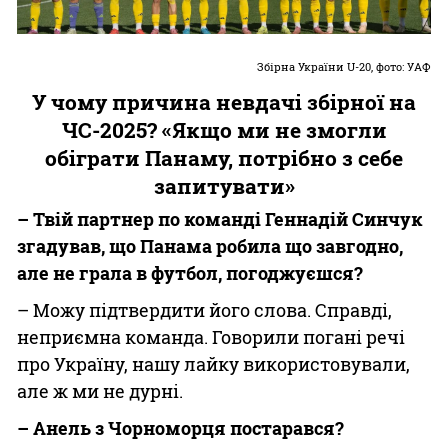
Збірна України U-20, фото: УАФ
У чому причина невдачі збірної на
ЧС-2025? «Якщо ми не змогли
обіграти Панаму, потрібно з себе
запитувати»
– Твій партнер по команді Геннадій Синчук
згадував, що Панама робила що завгодно,
але не грала в футбол, погоджуєшся?
– Можу підтвердити його слова. Справді,
неприємна команда. Говорили погані речі
про Україну, нашу лайку використовували,
але ж ми не дурні.
– Анель з Чорноморця постарався?