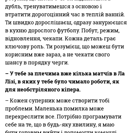
дубль, тренуватимешся з основою і
втратити дорогоцінний час в теплій ванній.
Ти швидко дорослішаєш, одразу занурюєшся
в кухню дорослого футболу. Побут, режим,
відновлення, чекапи. Кожна деталь грає
ключову роль. Ти розумієш, що можеш бути
корисним вже зараз, а не чекати свого
шансу в порядку черги.
– У тебе за плечима вже кілька матчів в Ла
Лізі, в яких у тебе було чимало роботи, як
для необстріляного кіпера.
– Кожен суперник може створити тобі
проблеми. Маленька помилка може
перекреслити все. Потрібно програмувати
себе на те, що в будь-яку хвилину, я маю
бути готовим вийти і допомогти команді.