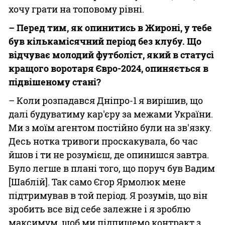
хочу грати на топовому рівні.
– Перед тим, як опинитись в Жироні, у тебе
був кількамісячний період без клубу. Що
відчуває молодий футболіст, який в статусі
кращого воротаря Євро-2024, опиняється в
підвішеному стані?
– Коли розпадався Дніпро-1 я вирішив, що
далі будуватиму кар'єру за межами України.
Ми з моїм агентом постійно були на зв'язку.
Десь нотка тривоги проскакувала, бо час
йшов і ти не розумієш, де опинишся завтра.
Було легше в плані того, що поруч був Вадим
[Шаблій]. Так само Єгор Ярмолюк мене
підтримував в той період. Я розумів, що він
зробить все від себе залежне і я зроблю
максимум, щоб ми підпишемо контракт з