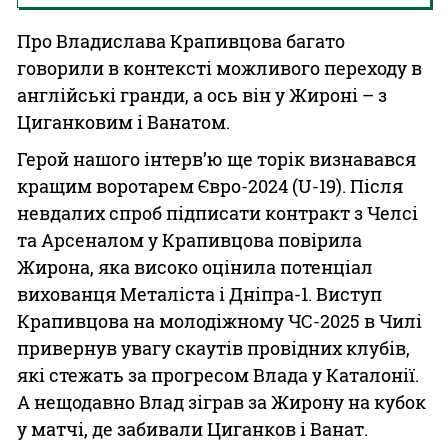
Про Владислава Крапивцова багато
говорили в контексті можливого переходу в
англійські гранди, а ось він у Жироні – з
Циганковим і Ванатом.
Герой нашого інтерв’ю ще торік визнавався
кращим воротарем Євро-2024 (U-19). Після
невдалих спроб підписати контракт з Челсі
та Арсеналом у Крапивцова повірила
Жирона, яка високо оцінила потенціал
вихованця Металіста і Дніпра-1. Виступ
Крапивцова на молодіжному ЧС-2025 в Чилі
привернув увагу скаутів провідних клубів,
які стежать за прогресом Влада у Каталонії.
А нещодавно Влад зіграв за Жирону на кубок
у матчі, де забивали Циганков і Ванат.