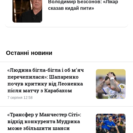
Останні новини
«Людина бігла-бігла і об м'яч
перечепилася»: Шапаренко
почув критику від Леоненка
після матчу з Карабахом
7 серпня 12:58
«Трансфер у Манчестер Сіті»:
відхід конкурента Мудрика
може збільшити шанси