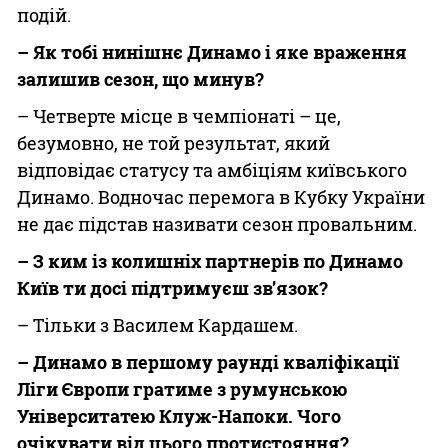
подій.
– Як тобі нинішнє Динамо і яке враження
залишив сезон, що минув?
– Четверте місце в чемпіонаті – це,
безумовно, не той результат, який
відповідає статусу та амбіціям київського
Динамо. Водночас перемога в Кубку України
не дає підстав називати сезон провальним.
– З ким із колишніх партнерів по Динамо
Київ ти досі підтримуєш зв’язок?
– Тільки з Василем Кардашем.
– Динамо в першому раунді кваліфікації
Ліги Європи гратиме з румунською
Університатею Клуж-Напоки. Чого
очікувати від цього протистояння?