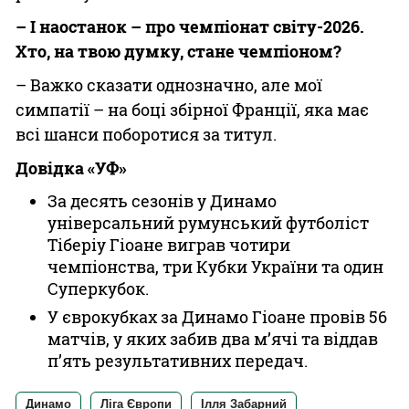
– І наостанок – про чемпіонат світу-2026.
Хто, на твою думку, стане чемпіоном?
– Важко сказати однозначно, але мої
симпатії – на боці збірної Франції, яка має
всі шанси поборотися за титул.
Довідка «УФ»
За десять сезонів у Динамо
універсальний румунський футболіст
Тіберіу Гіоане виграв чотири
чемпіонства, три Кубки України та один
Суперкубок.
У єврокубках за Динамо Гіоане провів 56
матчів, у яких забив два м’ячі та віддав
п’ять результативних передач.
Динамо
Ліга Європи
Ілля Забарний