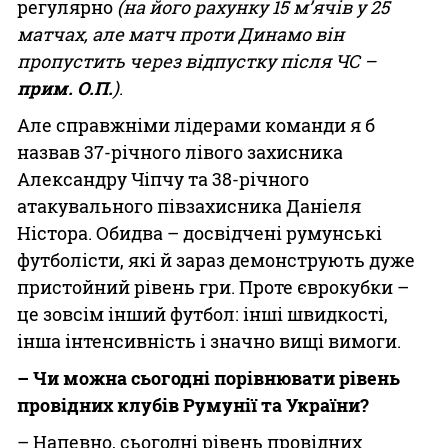
регулярно
(на його рахунку 15 м’ячів у 25
матчах, але матч проти Динамо він
пропустить через відпустку після ЧС –
прим. О.П.
)
.
Але справжніми лідерами команди я б
назвав 37-річного лівого захисника
Александру Чіпчу та 38-річного
атакувального півзахисника Даніеля
Ністора. Обидва – досвідчені румунські
футболісти, які й зараз демонструють дуже
пристойний рівень гри. Проте єврокубки –
це зовсім інший футбол: інші швидкості,
інша інтенсивність і значно вищі вимоги.
– Чи можна сьогодні порівнювати рівень
провідних клубів Румунії та України?
– Напевно, сьогодні рівень провідних