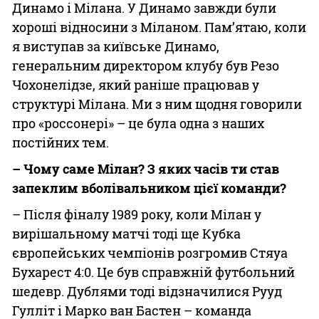
Динамо і Мілана. У Динамо завжди були
хороші відносини з Міланом. Пам’ятаю, коли
я виступав за київське Динамо,
генеральним директором клубу був Резо
Чохонелідзе, який раніше працював у
структурі Мілана. Ми з ним щодня говорили
про «россонері» – це була одна з наших
постійних тем.
– Чому саме Мілан? З яких часів ти став
запеклим вболівальником цієї команди?
– Після фіналу 1989 року, коли Мілан у
вирішальному матчі тоді ще Кубка
європейських чемпіонів розгромив Стяуа
Бухарест 4:0. Це був справжній футбольний
шедевр. Дублями тоді відзначилися Рууд
Гулліт і Марко ван Бастен – команда