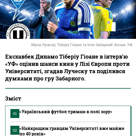
Казино
Мірча Луческу, Тіберіу Гіоане та Ілля Забарний. Колаж: УФ
Ексхавбек Динамо Тіберіу Гіоане в інтерв'ю
«УФ» оцінив шанси киян у Лізі Європи проти
Університаті, згадав Луческу та поділився
думками про гру Забарного.
Зміст
«Український футбол тримаю в полі зору»
01
«Найкращим гравцям Університаті вже майже
02
по 40 років»