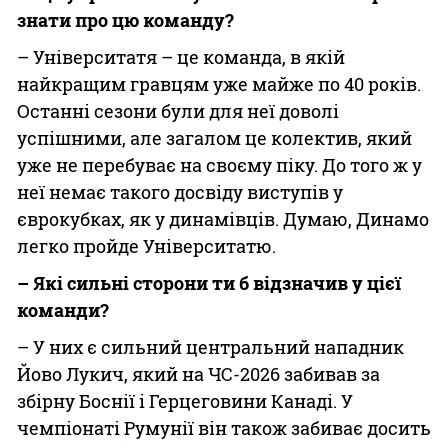
знати про цю команду?
– Університатя – це команда, в якій
найкращим гравцям уже майже по 40 років.
Останні сезони були для неї доволі
успішними, але загалом це колектив, який
уже не перебуває на своєму піку. До того ж у
неї немає такого досвіду виступів у
єврокубках, як у динамівців. Думаю, Динамо
легко пройде Університатю.
– Які сильні сторони ти б відзначив у цієї
команди?
– У них є сильний центральний нападник
Йово Лукич, який на ЧС-2026 забивав за
збірну Боснії і Герцеговини Канаді. У
чемпіонаті Румунії він також забиває досить