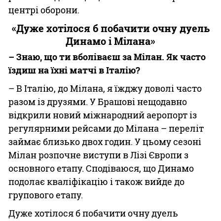
центрі оборони.
«Дуже хотілося б побачити очну дуель
Динамо і Мілана»
– Знаю, що ти вболіваєш за Мілан. Як часто
їздиш на їхні матчі в Італію?
– В Італію, до Мілана, я їжджу доволі часто
разом із друзями. У Брашові нещодавно
відкрили новий міжнародний аеропорт із
регулярними рейсами до Мілана – переліт
займає близько двох годин. У цьому сезоні
Мілан розпочне виступи в Лізі Європи з
основного етапу. Сподіваюся, що Динамо
подолає кваліфікацію і також вийде до
групового етапу.
Дуже хотілося б побачити очну дуель