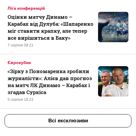
Ліга конференцій
Оцінки матчу Динамо –
Карабах від Дулуба: «Шапаренко
міг ставити крапку, але тепер
все вирішиться в Баку»
7 серпня 08:21
Єврокубки
«Зірку з Пономаренка зробили
журналісти»: Алієв дав прогноз
на матч ЛК Динамо – Карабах і
згадав Суркіса
5 серпня 18:23
Всі ексклюзиви