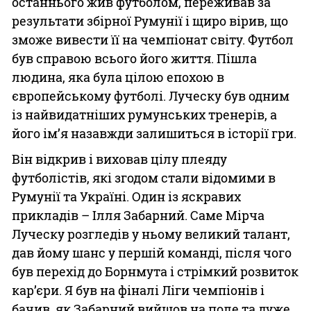
останнього жив футболом, переживав за
результати збірної Румунії і щиро вірив, що
зможе вивести її на чемпіонат світу. Футбол
був справою всього його життя. Пішла
людина, яка була цілою епохою в
європейському футболі. Луческу був одним
із найвидатніших румунських тренерів, а
його ім’я назавжди залишиться в історії гри.
Він відкрив і виховав цілу плеяду
футболістів, які згодом стали відомими в
Румунії та Україні. Один із яскравих
прикладів – Ілля Забарний. Саме Мірча
Луческу розгледів у ньому великий талант,
дав йому шанс у першій команді, після чого
був перехід до Борнмута і стрімкий розвиток
кар’єри. Я був на фіналі Ліги чемпіонів і
бачив, як Забарний вийшов на поле та дуже