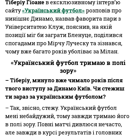
Тіберіу Гіоане
в ексклюзивному інтерв’ю
сайту
«Український футбол»
розповів про
нинішнє Динамо, назвав фаворита пари з
Університатею Клуж, пояснив, на якій
позиції міг би заграти Бленуце, поділився
спогадами про Мірчу Луческу та зізнався,
чому вже багато років уболіває за Мілан.
«Український футбол тримаю в полі
зору»
– Тіберіу, минуло вже чимало років після
твого виступу за Динамо Київ. Чи стежиш
ти зараз за українським футболом?
– Так, звісно, стежу. Український футбол
мені небайдужий, тому завжди тримаю його
в полі зору. Повні матчі дивлюся нечасто,
але завжди в курсі результатів і головних