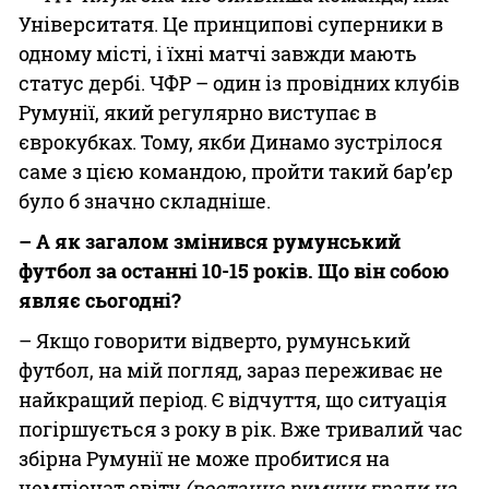
Університатя. Це принципові суперники в
одному місті, і їхні матчі завжди мають
статус дербі. ЧФР – один із провідних клубів
Румунії, який регулярно виступає в
єврокубках. Тому, якби Динамо зустрілося
саме з цією командою, пройти такий бар’єр
було б значно складніше.
– А як загалом змінився румунський
футбол за останні 10-15 років. Що він собою
являє сьогодні?
– Якщо говорити відверто, румунський
футбол, на мій погляд, зараз переживає не
найкращий період. Є відчуття, що ситуація
погіршується з року в рік. Вже тривалий час
збірна Румунії не може пробитися на
чемпіонат світу
(востаннє румуни грали на