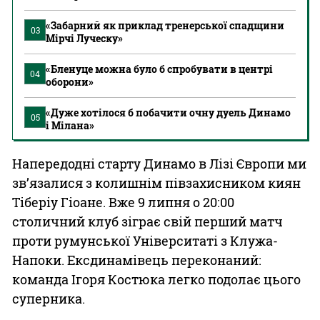
«Забарний як приклад тренерської спадщини
03
Мірчі Луческу»
«Бленуце можна було б спробувати в центрі
04
оборони»
«Дуже хотілося б побачити очну дуель Динамо
05
і Мілана»
Напередодні старту Динамо в Лізі Європи ми
зв’язалися з колишнім півзахисником киян
Тіберіу Гіоане. Вже 9 липня о 20:00
столичний клуб зіграє свій перший матч
проти румунської Університаті з Клужа-
Напоки. Ексдинамівець переконаний:
команда Ігоря Костюка легко подолає цього
суперника.