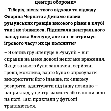
центрі оборони»
– Тіберіу, після твого відходу та відходу
Флоріна Черната з Динамо нових
румунських гравців високого рівня в клубі
так і не з’явилося. Підписали центрального
нападника Бленуце, але він не отримує
ігрового часу? Як це пояснити?
– Я бачив гру Бленуце в Румунії – він
справив на мене доволі непогане враження.
Якщо за нього були заплачені серйозні
гроші, можливо, варто було б спробувати
використати його інакше, по-іншому
розкрити, адаптувати під іншу позицію –
наприклад, у центрі захисту або в іншій ролі
на полі. Такі приклади у футболі
трапляються.