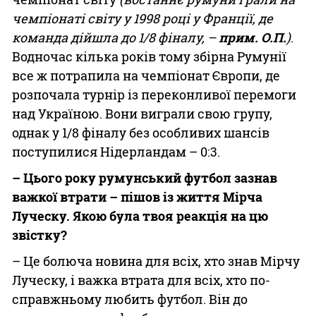
чемпіонаті світу у 1998 році у Франції, де
команда дійшла до 1/8 фіналу, –
прим. О.П.
)
.
Водночас кілька років тому збірна Румунії
все ж потрапила на чемпіонат Європи, де
розпочала турнір із переконливої перемоги
над Україною. Вони виграли свою групу,
однак у 1/8 фіналу без особливих шансів
поступилися Нідерландам – 0:3.
– Цього року румунський футбол зазнав
важкої втрати – пішов із життя Мірча
Луческу. Якою була твоя реакція на цю
звістку?
– Це болюча новина для всіх, хто знав Мірчу
Луческу, і важка втрата для всіх, хто по-
справжньому любить футбол. Він до