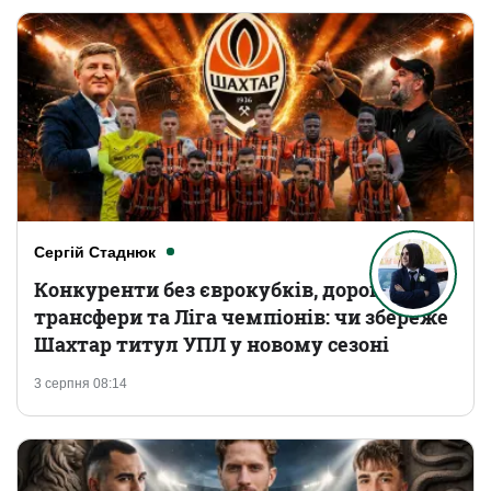
Сергій Стаднюк
Конкуренти без єврокубків, дорогі
трансфери та Ліга чемпіонів: чи збереже
Шахтар титул УПЛ у новому сезоні
3 серпня 08:14