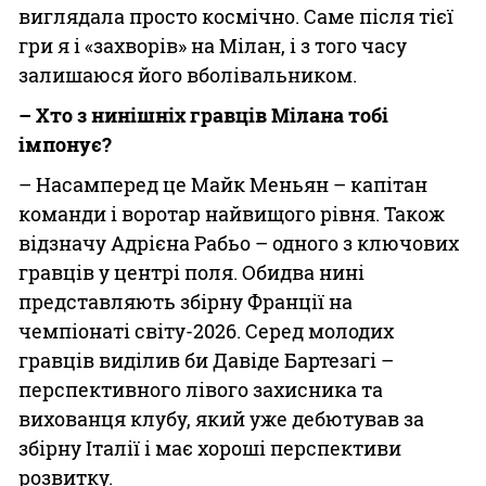
виглядала просто космічно. Саме після тієї
гри я і «захворів» на Мілан, і з того часу
залишаюся його вболівальником.
– Хто з нинішніх гравців Мілана тобі
імпонує?
– Насамперед це Майк Меньян – капітан
команди і воротар найвищого рівня. Також
відзначу Адрієна Рабьо – одного з ключових
гравців у центрі поля. Обидва нині
представляють збірну Франції на
чемпіонаті світу-2026. Серед молодих
гравців виділив би Давіде Бартезагі –
перспективного лівого захисника та
вихованця клубу, який уже дебютував за
збірну Італії і має хороші перспективи
розвитку.