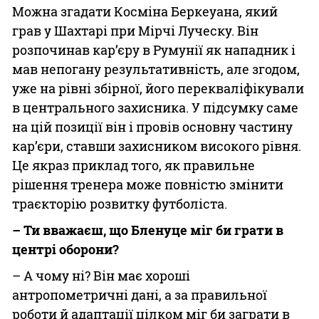
Можна згадати Косміна Беркеуана, який
грав у Шахтарі при Мірчі Луческу. Він
розпочинав кар’єру в Румунії як нападник і
мав непогану результативність, але згодом,
уже на рівні збірної, його перекваліфікували
в центрального захисника. У підсумку саме
на цій позиції він і провів основну частину
кар’єри, ставши захисником високого рівня.
Це якраз приклад того, як правильне
рішення тренера може повністю змінити
траєкторію розвитку футболіста.
– Ти вважаєш, що Бленуце міг би грати в
центрі оборони?
– А чому ні? Він має хороші
антропометричні дані, а за правильної
роботи й адаптації цілком міг би заграти в