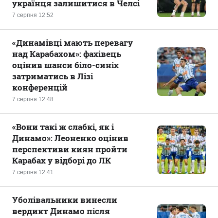
українця залишитися в Челсі
7 серпня 12:52
«Динамівці мають перевагу
над Карабахом»: фахівець
оцінив шанси біло-синіх
затриматись в Лізі
конференцій
7 серпня 12:48
«Вони такі ж слабкі, як і
Динамо»: Леоненко оцінив
перспективи киян пройти
Карабах у відборі до ЛК
7 серпня 12:41
Уболівальники винесли
вердикт Динамо після