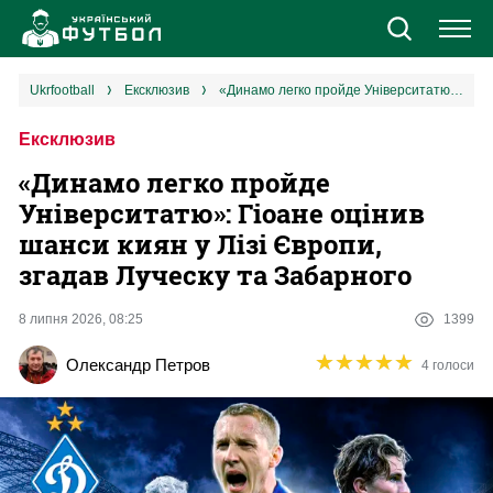
Новини
ukrfootball
ексклюзив
«Динамо легко пройде Університатю»: Гіоане оцінив шанси киян у Лізі Європи, згадав Луческу та Забарного
Ексклюзив
Збірна
«Динамо легко пройде
Єврокубки
Університатю»: Гіоане оцінив
шанси киян у Лізі Європи,
УПЛ
згадав Луческу та Забарного
1 ліга
8 липня 2026, 08:25
1399
★
★
★
★
★
★
★
★
★
★
Олександр Петров
4 голоси
2 ліга
Різне
Букмекери