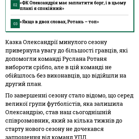
«ФК Олександрія має заплатити борг, і в цьому
02
плані я спокійний»
«Якщо в двох словах, Ротань – топ»
03
Казка Олександрії минулого сезону
привернула увагу до більшості гравців, які
допомогли команді Руслана Ротаня
вибороти срібло, але в цій команді не
обійшлось без виконавців, що відійшли на
другий план.
По завершенні сезону стало відомо, що серед
великої групи футболістів, яка залишила
Олександрію, став наш сьогоднішній
співрозмовник, який за кілька тижнів до
старту нового сезону не дочекався
запрошення від команд УПЛ.