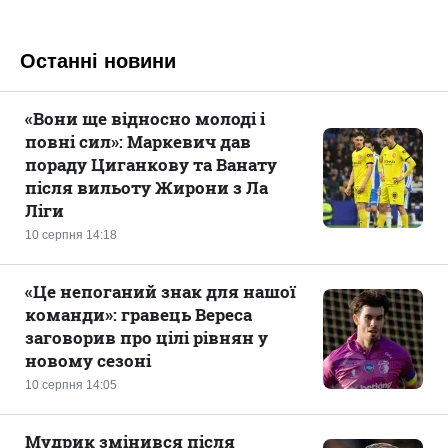
Останні новини
«Вони ще відносно молоді і
повні сил»: Маркевич дав
пораду Циганкову та Ванату
після вильоту Жирони з Ла
Ліги
10 серпня 14:18
«Це непоганий знак для нашої
команди»: гравець Вереса
заговорив про цілі рівнян у
новому сезоні
10 серпня 14:05
Мудрик змінився після