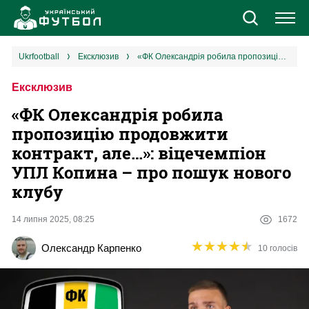
Новини
ukrfootball
ексклюзив
«ФК Олександрія робила пропозицію продовжити контракт, але…»: віцечемпіон УПЛ Копина – про пошук нового клубу
Ексклюзив
Збірна
«ФК Олександрія робила
Єврокубки
пропозицію продовжити
контракт, але…»: віцечемпіон
УПЛ
УПЛ Копина – про пошук нового
клубу
1 ліга
14 липня 2025, 08:25
1672
2 ліга
★
★
★
★
★
★
★
★
★
★
Олександр Карпенко
10 голосів
Різне
Букмекери