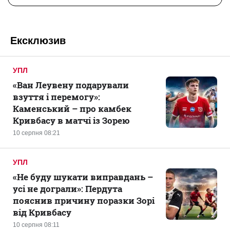
Ексклюзив
УПЛ
«Ван Леувену подарували
взуття і перемогу»:
Каменський – про камбек
Кривбасу в матчі із Зорею
10 серпня 08:21
УПЛ
«Не буду шукати виправдань –
усі не дограли»: Пердута
пояснив причину поразки Зорі
від Кривбасу
10 серпня 08:11