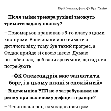
Юрій Копина, фото: ФК Рух (Львів)
– Після зміни тренера рухівці зможуть
тримати задану планку?
– Пономарьов працював з 5-го класу з цими
хлопцями. Вони знали його вимоги з
дитячого віку, тому був такий прогрес, а
Федик прийде зі своєю ідеєю. Думаю
потрібен час, щоб вони зрозуміли, що від них
потребують.
«ФК Олександрія має заплатити
борг, і в цьому плані я спокійний»
– Віцечемпіон УПЛ не є затребуваним на
ринку при шаленому дефіциті гравців?
– Чесно зізнаюсь, сам задавався цим