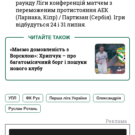
раунду Ліги конференцій матчем з
переможеним протистояння АЕК
(Ларнака, Кіпр) / Партизан (Сербія). Ігри
відбудуться 24 і 31 липня.
ЧИТАЙТЕ ТАКОЖ
«Маємо домовленість з
Ворсклою»: Хрипчук – про
багатомісячний борг і пошуки
нового клубу
УПЛ
ФК Рух
Перша ліга України
Олександрія
Руслан Ротань
Реклама