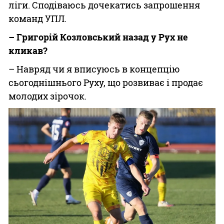
ліги. Сподіваюсь дочекатись запрошення
команд УПЛ.
– Григорій Козловський назад у Рух не
кликав?
– Навряд чи я вписуюсь в концепцію
сьогоднішнього Руху, що розвиває і продає
молодих зірочок.