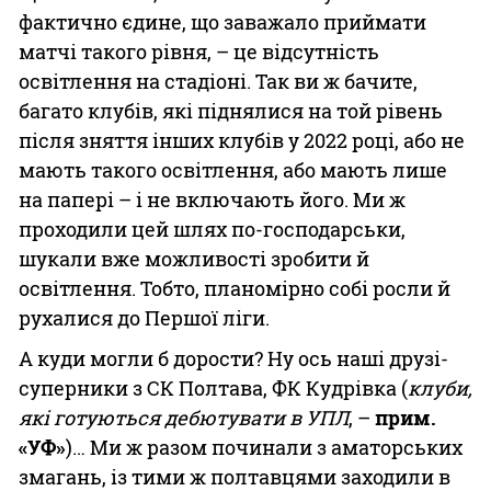
фактично єдине, що заважало приймати
матчі такого рівня, – це відсутність
освітлення на стадіоні. Так ви ж бачите,
багато клубів, які піднялися на той рівень
після зняття інших клубів у 2022 році, або не
мають такого освітлення, або мають лише
на папері – і не включають його. Ми ж
проходили цей шлях по-господарськи,
шукали вже можливості зробити й
освітлення. Тобто, планомірно собі росли й
рухалися до Першої ліги.
А куди могли б дорости? Ну ось наші друзі-
суперники з СК Полтава, ФК Кудрівка (
клуби,
які готуються дебютувати в УПЛ
, –
прим.
«УФ»
)… Ми ж разом починали з аматорських
змагань, із тими ж полтавцями заходили в