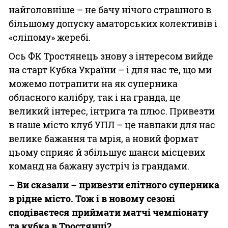
найголовніше – не бачу нічого страшного в
більшому допуску аматорських колективів і
«сліпому» жеребі.
Ось ФК Тростянець знову з інтересом вийде
на старт Кубка України – і для нас те, що ми
можемо потрапити на як суперника
обласного калібру, так і на гранда, це
великий інтерес, інтрига та плюс. Привезти
в наше місто клуб УПЛ – це навпаки для нас
велике бажання та мрія, а новий формат
цьому сприяє й збільшує шанси місцевих
команд на бажану зустріч із грандами.
– Ви сказали – привезти елітного суперника
в рідне місто. Тож і в новому сезоні
сподіваєтеся приймати матчі чемпіонату
та кубка в Тростянці?