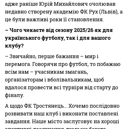
адже раніше Юрій Михайлович очолював
недавно створену академію ФК Рух (Львів), а
це були важливі роки її становлення.
– Чого чекаєте від сезону 2025/26 як для
українського футболу, так і для вашого
клубу?
– Звичайно, перше бажання – мир і
перемога. Говорячи про футбол, то побажаю
всім нам – учасникам змагань,
організаторам і вболівальникам, щоб
вдалося провести всі турніри від старту до
фіналу.
А щодо ФК Тростянець… Хочемо послідовно
розвивати наш клуб і виконати поставлені
завдання. Наше місто заслуговує на хороші
спортивні досягнення, тому що багато