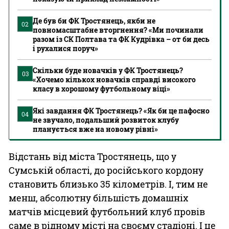
Де був би ФК Тростянець, якби не
02
повномасштабне вторгнення? «Ми починали
разом із СК Полтава та ФК Кудрівка – от би десь
і рухалися поруч»
Скільки буде новачків у ФК Тростянець?
03
«Хочемо кількох новачків справді високого
класу в хорошому футбольному віці»
Які завдання ФК Тростянець? «Як би це пафосно
04
не звучало, подальший розвиток клубу
планується вже на новому рівні»
Відстань від міста Тростянець, що у
Сумській області, до російського кордону
становить близько 35 кілометрів. І, тим не
менш, абсолютну більшість домашніх
матчів місцевий футбольний клуб провів
саме в рідному місті на своєму стадіоні. І це