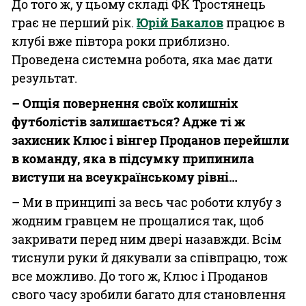
До того ж, у цьому складі ФК Тростянець
грає не перший рік.
Юрій Бакалов
працює в
клубі вже півтора роки приблизно.
Проведена системна робота, яка має дати
результат.
– Опція повернення своїх колишніх
футболістів залишається? Адже ті ж
захисник Клюс і вінгер Проданов перейшли
в команду, яка в підсумку припинила
виступи на всеукраїнському рівні…
– Ми в принципі за весь час роботи клубу з
жодним гравцем не прощалися так, щоб
закривати перед ним двері назавжди. Всім
тиснули руки й дякували за співпрацю, тож
все можливо. До того ж, Клюс і Проданов
свого часу зробили багато для становлення