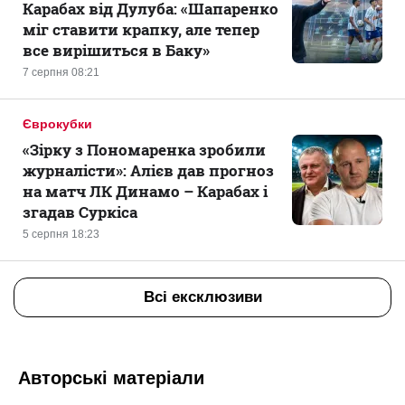
Карабах від Дулуба: «Шапаренко
міг ставити крапку, але тепер
все вирішиться в Баку»
7 серпня 08:21
Єврокубки
«Зірку з Пономаренка зробили
журналісти»: Алієв дав прогноз
на матч ЛК Динамо – Карабах і
згадав Суркіса
5 серпня 18:23
Всі ексклюзиви
Авторські матеріали