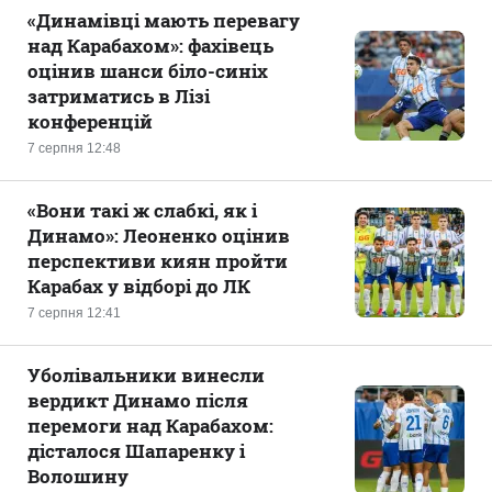
«Динамівці мають перевагу
над Карабахом»: фахівець
оцінив шанси біло-синіх
затриматись в Лізі
конференцій
7 серпня 12:48
«Вони такі ж слабкі, як і
Динамо»: Леоненко оцінив
перспективи киян пройти
Карабах у відборі до ЛК
7 серпня 12:41
Уболівальники винесли
вердикт Динамо після
перемоги над Карабахом:
дісталося Шапаренку і
Волошину