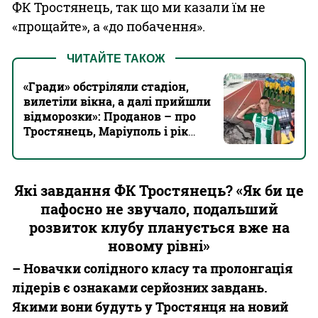
ФК Тростянець, так що ми казали їм не
«прощайте», а «до побачення».
ЧИТАЙТЕ ТАКОЖ
«Гради» обстріляли стадіон,
вилетіли вікна, а далі прийшли
відморозки»: Проданов – про
Тростянець, Маріуполь і рік
простою
Які завдання ФК Тростянець? «Як би це
пафосно не звучало, подальший
розвиток клубу планується вже на
новому рівні»
– Новачки солідного класу та пролонгація
лідерів є ознаками серйозних завдань.
Якими вони будуть у Тростянця на новий