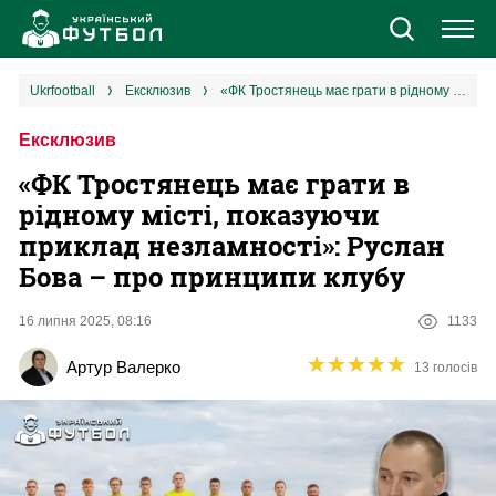
Новини
ukrfootball
ексклюзив
«ФК Тростянець має грати в рідному місті, показуючи приклад незламності»: Руслан Бова – про принципи клубу
Ексклюзив
Збірна
«ФК Тростянець має грати в
Єврокубки
рідному місті, показуючи
приклад незламності»: Руслан
УПЛ
Бова – про принципи клубу
1 ліга
16 липня 2025, 08:16
1133
★
★
★
★
★
★
★
★
★
★
Артур Валерко
13 голосів
2 ліга
Різне
Букмекери