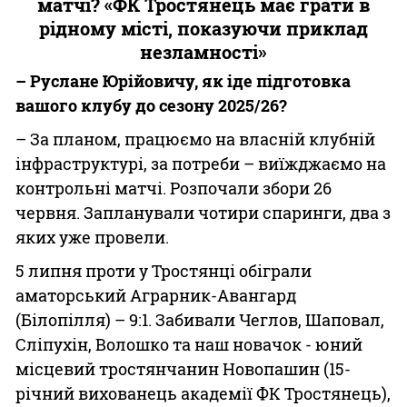
матчі? «ФК Тростянець має грати в
рідному місті, показуючи приклад
незламності»
– Руслане Юрійовичу, як іде підготовка
вашого клубу до сезону 2025/26?
– За планом, працюємо на власній клубній
інфраструктурі, за потреби – виїжджаємо на
контрольні матчі. Розпочали збори 26
червня. Запланували чотири спаринги, два з
яких уже провели.
5 липня проти у Тростянці обіграли
аматорський Аграрник-Авангард
(Білопілля) – 9:1. Забивали Чеглов, Шаповал,
Сліпухін, Волошко та наш новачок - юний
місцевий тростянчанин Новопашин (15-
річний вихованець академії ФК Тростянець),