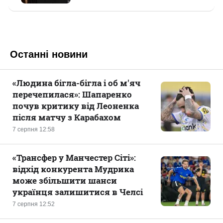
Останні новини
«Людина бігла-бігла і об м'яч
перечепилася»: Шапаренко
почув критику від Леоненка
після матчу з Карабахом
7 серпня 12:58
«Трансфер у Манчестер Сіті»:
відхід конкурента Мудрика
може збільшити шанси
українця залишитися в Челсі
7 серпня 12:52