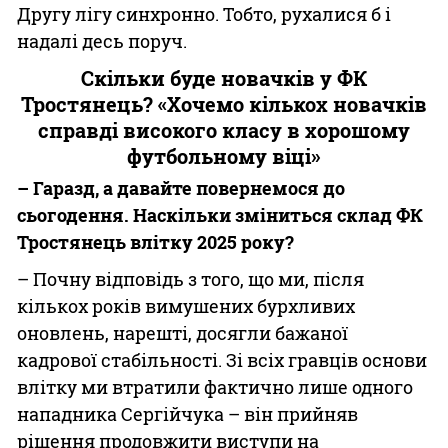
Другу лігу синхронно. Тобто, рухалися б і
надалі десь поруч.
Скільки буде новачків у ФК
Тростянець? «Хочемо кількох новачків
справді високого класу в хорошому
футбольному віці»
– Гаразд, а давайте повернемося до
сьогодення. Наскільки зміниться склад ФК
Тростянець влітку 2025 року?
– Почну відповідь з того, що ми, після
кількох років вимушених бурхливих
оновлень, нарешті, досягли бажаної
кадрової стабільності. Зі всіх гравців основи
влітку ми втратили фактично лише одного
нападника Сергійчука – він прийняв
рішення продовжити виступи на