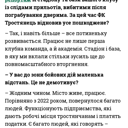
із слідами прильотів, вибитими після
пограбування дверима. За цей час ФК
Тростянець відновив усе пошкоджене?
– Так, і навіть більше – все потихеньку
розвивається. Працює не лише перша
клубна команда, а й академія. Стадіон і база,
в яку ми вклали стільки зусиль ще до
повномасштабного вторгнення.
– У вас до зони бойових дій маленька
відстань. Це не демотивує?
– Жодним чином. Місто живе, працює.
Порівняно з 2022 роком, повернулося багато
людей. Функціонують підприємства, які
дають робочі місця тростянчанам і платять
податки. Є багато людей, які говорять –