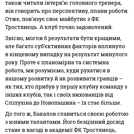
також читали інтерв’ю головного тренера,
він говорить про перспективу, плани роботи.
Отже, пов’язує своє майбутнє з ФК
Тростянець. А клуб точно задоволений.
Звісно, могли б результати бути кращими,
але багато суб’єктивних факторів вплинуло
в кінцевому випадку на результат минулого
року. Проте є планомірна та системна
робота, ми розуміємо, куди рухатися в
нашому розвитку й як розвивати гравців –
як тих, хто прибув у першу клубну команду з
інших клубів, так і своїх вихованців від
Сліпухіна до Новопашина – їх стає більше.
До того ж, Бакалов славиться своєю роботою
з юними талантами. Його безцінний досвід
стане в нагоді в академії ФК Тростянець,