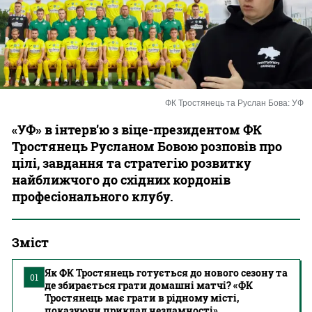
Казино
ФК Тростянець та Руслан Бова: УФ
«УФ» в інтерв’ю з віце-президентом ФК
Тростянець Русланом Бовою розповів про
цілі, завдання та стратегію розвитку
найближчого до східних кордонів
професіонального клубу.
Зміст
Як ФК Тростянець готується до нового сезону та
01
де збирається грати домашні матчі? «ФК
Тростянець має грати в рідному місті,
показуючи приклад незламності»