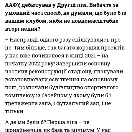
ААФУ, дебютував у Другій лізі. Вибачте за
умовний час і спосіб, не думали, що було б із
вашим клубом, якби не повномасштабне
вторгнення?
– Насправді, одного разу спілкувались про
це. Тим більше, так багато хороших проектів
у нас вже починалося в кінці 2021 – на
початку 2022 року! Завершили основну
частину реконструкції стадіону, планували
встановлювати освітлення на основному
полі, розпочали будівництво спортивного
комплексу із басейном у якому були б і
тренажерна зала, і футзальний зал, і не
тільки.
А де ми були б? Перша ліга – це
щонайменше, як база та мінімум. У нас