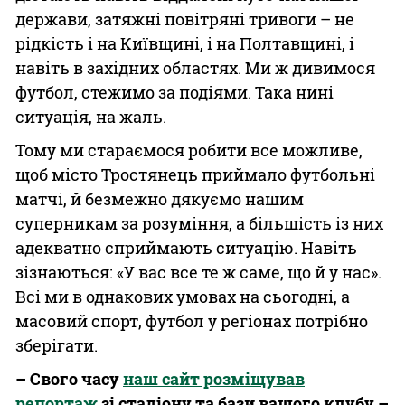
держави, затяжні повітряні тривоги – не
рідкість і на Київщині, і на Полтавщині, і
навіть в західних областях. Ми ж дивимося
футбол, стежимо за подіями. Така нині
ситуація, на жаль.
Тому ми стараємося робити все можливе,
щоб місто Тростянець приймало футбольні
матчі, й безмежно дякуємо нашим
суперникам за розуміння, а більшість із них
адекватно сприймають ситуацію. Навіть
зізнаються: «У вас все те ж саме, що й у нас».
Всі ми в однакових умовах на сьогодні, а
масовий спорт, футбол у регіонах потрібно
зберігати.
– Свого часу
наш сайт розміщував
репортаж
зі стадіону та бази вашого клубу –