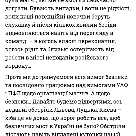
дограти. Бувають випадки, і вони не рідкісні,
коли наші потенційні новачки беруть
слухавку й після кількох хвилин бесіди
відмовляються навіть від перегляду в
команді – в когось власні переконання,
когось рідні та близькі остерігають від
роботи в місті неподалік російського
кордону…
Проте ми дотримуємося всіх вимог безпеки
та послідовно працюємо над вимогами УАФ
і ПФЛ щодо організації матчів. А щодо
безпеки… Давайте будемо відвертими, ось
недавні обстріли Львова, Луцька, Києва –
хіба це не доказ, що ворог робить все, щоб
безпечних міст в Україні не було? Обстріли
дістають навіть віддалені куточки нашої