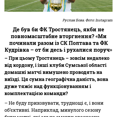
Руслан Бова. Фото: Instagram
Де був би ФК Тростянець, якби не
повномасштабне вторгнення? «Ми
починали разом із СК Полтава та ФК
Кудрівка – от би десь і рухалися поруч»
– При цьому Тростянець – зовсім недалеко
від кордону, і інші клуби Сумської області
домашні матчі вимушено проводять на
виїзді. Ця сумна географічна даність, вона
дуже тяжіє над функціонуванням і
комплектацією команди?
– Не буду приховувати, труднощі є, і вони
об’єктивні. Наприклад, минулого сезону
були матчі, які ми не змогли своєчасно