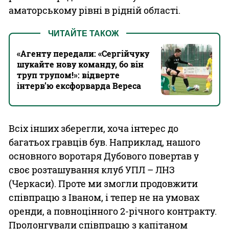
аматорському рівні в рідній області.
ЧИТАЙТЕ ТАКОЖ
«Агенту передали: «Сергійчуку
шукайте нову команду, бо він
труп трупом!»: відверте
інтерв’ю ексфорварда Вереса
Всіх інших зберегли, хоча інтерес до
багатьох гравців був. Наприклад, нашого
основного воротаря Дубового повертав у
своє розташування клуб УПЛ – ЛНЗ
(Черкаси). Проте ми змогли продовжити
співпрацю з Іваном, і тепер не на умовах
оренди, а повноцінного 2-річного контракту.
Пролонгували співпрацю з капітаном