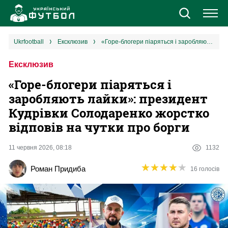
Новини
ukrfootball
ексклюзив
«Горе-блогери піаряться і заробляють лайки»: президент Кудрівки Солодаренко жорстко відповів на чутки про борги
Ексклюзив
Збірна
«Горе-блогери піаряться і
Єврокубки
заробляють лайки»: президент
Кудрівки Солодаренко жорстко
УПЛ
відповів на чутки про борги
1 ліга
11 червня 2026, 08:18
1132
★
★
★
★
★
★
★
★
★
★
Роман Придиба
16 голосів
2 ліга
Різне
Букмекери