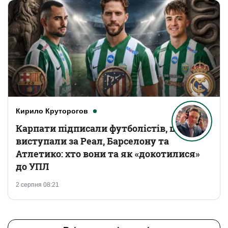
Кирило Круторогов
Карпати підписали футболістів, що
виступали за Реал, Барселону та
Атлетико: хто вони та як «докотилися»
до УПЛ
2 серпня 08:21