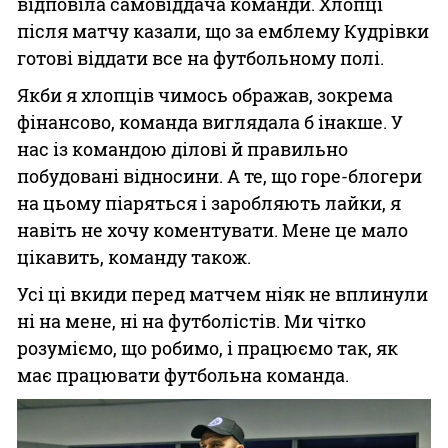
відповіла самовіддача команди. Хлопці
після матчу казали, що за емблему Кудрівки
готові віддати все на футбольному полі.
Якби я хлопців чимось ображав, зокрема
фінансово, команда виглядала б інакше. У
нас із командою ділові й правильно
побудовані відносини. А те, що горе-блогери
на цьому піаряться і заробляють лайки, я
навіть не хочу коментувати. Мене це мало
цікавить, команду також.
Усі ці вкиди перед матчем ніяк не вплинули
ні на мене, ні на футболістів. Ми чітко
розуміємо, що робимо, і працюємо так, як
має працювати футбольна команда.