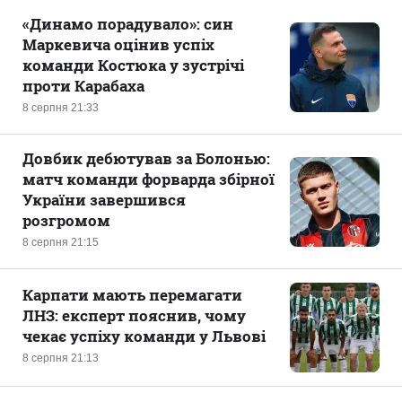
«Динамо порадувало»: син
Маркевича оцінив успіх
команди Костюка у зустрічі
проти Карабаха
8 серпня 21:33
Довбик дебютував за Болонью:
матч команди форварда збірної
України завершився
розгромом
8 серпня 21:15
Карпати мають перемагати
ЛНЗ: експерт пояснив, чому
чекає успіху команди у Львові
8 серпня 21:13