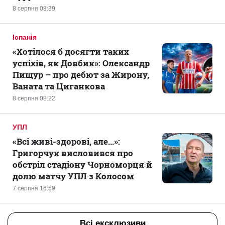
8 серпня 08:39
Іспанія
«Хотілося б досягти таких
успіхів, як Довбик»: Олександр
Пищур – про дебют за Жирону,
Ваната та Циганкова
8 серпня 08:22
УПЛ
«Всі живі-здорові, але...»:
Григорчук висловився про
обстріл стадіону Чорноморця й
долю матчу УПЛ з Колосом
7 серпня 16:59
Всі ексклюзиви