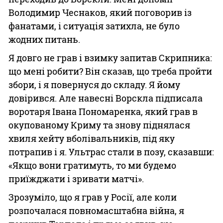
Володимир Чеснаков, який поговорив із
фанатами, і ситуація затихла, не було
жодних питань.
Я довго не грав і взимку запитав Скрипника:
що мені робити? Він сказав, що треба пройти
збори, і я повернуся до складу. Я йому
довірився. Але навесні Ворскла підписала
воротаря Івана Пономаренка, який грав в
окупованому Криму та знову піднялася
хвиля хейту вболівальників, під яку
потрапив і я. Ультрас стали в позу, сказавши:
«Якщо вони гратимуть, то ми будемо
приїжджати і зривати матчі».
Зрозуміло, що я грав у Росії, але коли
розпочалася повномасштабна війна, я