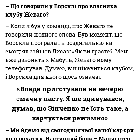
– Що говорили у Ворсклі про власника
клубу Жеваго?
– Коли я був у команді, про Жеваго не
говорили жодного слова. Був момент, що
Ворскла програла і в роздягальню на
емоціях зайшов Лисак: «Як ви граєте?! Мені
вже дзвонять!». Мабуть, Жеваго йому
телефонував. Думаю, він цікавиться клубом,
і Ворскла для нього щось означає.
«Влада приготувала на вечерю
смачну пасту. Я ще здивувався,
думав, що Зінченко не їсть таке, а
харчується режимно»
– Ми йдемо від сьогоднішньої вашої кар'єри
до її початку. Наступний блок – Манчестер