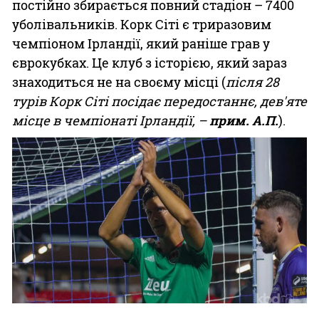
постійно збирається повний стадіон – 7400
уболівальників. Корк Сіті є триразовим
чемпіоном Ірландії, який раніше грав у
єврокубках. Це клуб з історією, який зараз
знаходиться не на своєму місці (
після 28
турів Корк Сіті посідає передостаннє, дев'яте
місце в чемпіонаті Ірландії, –
прим. А.П.
).