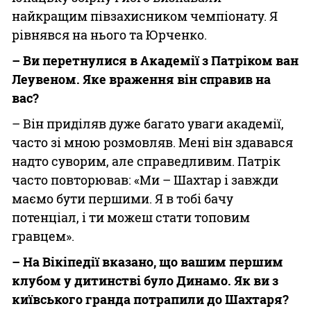
найкращим півзахисником чемпіонату. Я
рівнявся на нього та Юрченко.
– Ви перетнулися в Академії з Патріком ван
Леувеном. Яке враження він справив на
вас?
– Він приділяв дуже багато уваги академії,
часто зі мною розмовляв. Мені він здавався
надто суворим, але справедливим. Патрік
часто повторював: «Ми – Шахтар і завжди
маємо бути першими. Я в тобі бачу
потенціал, і ти можеш стати топовим
гравцем».
– На Вікіпедії вказано, що вашим першим
клубом у дитинстві було Динамо. Як ви з
київського гранда потрапили до Шахтаря?