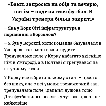
«Баклі запросив на обід та вечерю,
потім – подивитися футбол. В
Україні тренери більш закриті»
– Яка у Корк Сіті інфраструктура в
порівнянні з Ворсклою?
– Я був у Ворсклі, коли команда базувалася в
Ужгороді, тож мені важко судити.
Тренувальне поле у Корку набагато якісніше
ніж в Ужгороді, а в Полтаві я тренувався на
штучному газоні.
У Корку все в британському стилі – просто і
без шику, але є всі умови: тренажерний зал,
тренувальне поле, їдальня, душова тощо.
Для футбольного розвитку тут все є, хоч і не
найновіше.