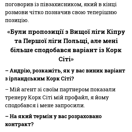
поговорив із півзахисником, який в кінці
розмови чітко позначив свою теперішню
позицію.
«Були пропозиції з Вищої ліги Кіпру
та Першої ліги Польщі, але мені
більше сподобався варіант із Корк
Сіті»
– Андрію, розкажіть, як у вас виник варіант
з ірландським Корк Сіті?
– Мій агент зі своїм партнером показали
тренеру Корк Сіті мій профайл, я йому
сподобався і мене запросили.
– На який термін у вас розраховано
контракт?