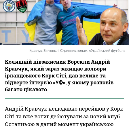
Казино
Кравчук, Зінченко і Скрипник, колаж: «Український футбол»
Колишній півзахисник Ворскли Андрій
Кравчук, який зараз захищає кольори
ірландського Корк Сіті, дав велике та
відверте інтерв’ю «УФ», у якому розповів
багато цікавого.
Андрій Кравчук нещодавно перейшов у Корк
Сіті та вже встиг дебютувати за новий клуб.
Останньою в даний момент українською