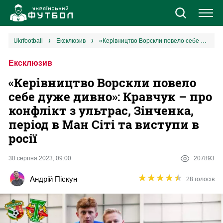
Новини
ukrfootball
ексклюзив
«Керівництво Ворскли повело себе дуже дивно»: Кравчук – про конфлікт з ультрас, Зінченка, період в Ман Сіті та виступи в росії
Ексклюзив
Збірна
«Керівництво Ворскли повело
Єврокубки
себе дуже дивно»: Кравчук – про
конфлікт з ультрас, Зінченка,
УПЛ
період в Ман Сіті та виступи в
росії
1 ліга
30 серпня 2023, 09:00
207893
2 ліга
★
★
★
★
★
★
★
★
★
★
Андрій Піскун
28 голосів
Різне
Букмекери