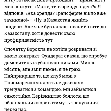
мені кажуть: «Може, ти в оренду підеш?». Я
відповів: «Яка оренда? Трансферне вікно вже
зачинено!» – «Ну, в Казахстан якийсь
поїдеш». Але я не був налаштований їхати до
Казахстану, хотів довести свою
профпридатність тут.
Спочатку Ворскла не хотіла розривати зі
мною контракт. Фундерат сказав, що спробує
домовитись із уболівальниками. Минає
місяць, але змін немає, я не граю.
Найприкріше те, що клуб мені з
Пономаренком навіть не дозволяв
тренуватися з командою. Ми займалися
самостійно. Керівництво боялося, що
вболівальники зриватимуть тренування
через нас.