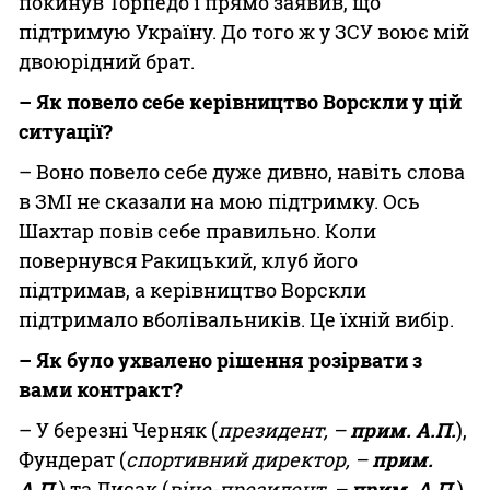
покинув Торпедо і прямо заявив, що
підтримую Україну. До того ж у ЗСУ воює мій
двоюрідний брат.
– Як повело себе керівництво Ворскли у цій
ситуації?
– Воно повело себе дуже дивно, навіть слова
в ЗМІ не сказали на мою підтримку. Ось
Шахтар повів себе правильно. Коли
повернувся Ракицький, клуб його
підтримав, а керівництво Ворскли
підтримало вболівальників. Це їхній вибір.
– Як було ухвалено рішення розірвати з
вами контракт?
– У березні Черняк (
президент, –
прим. А.П.
),
Фундерат (
спортивний директор, –
прим.
А.П.
) та Лисак (
віце-президент, –
прим. А.П.
)