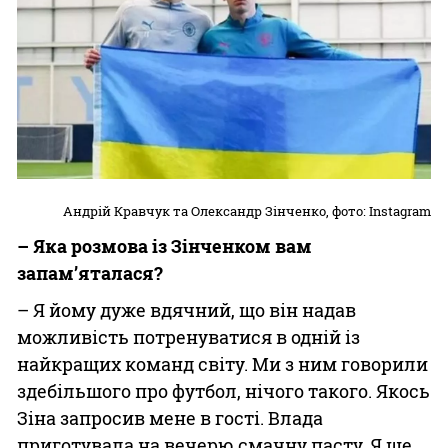
Андрій Кравчук та Олександр Зінченко, фото: Instagram
– Яка розмова із Зінченком вам
запам’яталася?
– Я йому дуже вдячний, що він надав
можливість потренуватися в одній із
найкращих команд світу. Ми з ним говорили
здебільшого про футбол, нічого такого. Якось
Зіна запросив мене в гості. Влада
приготувала на вечерю смачну пасту. Я ще