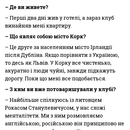
– Де ви живете?
– Перші два дні жив у готелі, а зараз клуб
винайняв мені квартиру.
– Що являє собою місто Корк?
– Це друге за населенням місто Ірландії
після Дубліна. Якщо порівняти з Україною,
то десь як Львів. У Корку все чистенько,
акуратно і люди чуйні, завжди підкажуть
дорогу. Поки що мені все подобається.
– З ким ви вже потоваришували у клубі?
– Найбільше спілкуюсь із литовцем
Рокасом Станулевичусом, у нас схожі
менталітети. Ми з ним розмовляємо
англійською, російською він принципово не