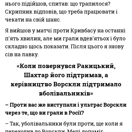
нього підійшов, спитав: що трапилося?
Скрипник відповів, що треба працювати і
чекати на свій шанс.
Я вийшов у матчі проти Кривбасу на останні
п'ять хвилин, але ми грали вдев'ятьох і було
складно щось показати. Після цього я знову
сів на лавку.
«Коли повернувся Ракицький,
Шахтар його підтримав, а
керівництво Ворскли підтримало
вболівальників»
– Проти вас же виступали і ультрас Ворскли
через те, що ви грали в Росії?
– Так, уболівальники були проти, ще коли я
переходив до Ворскли. Мені допоміг