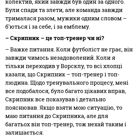
колектив, який завжди був один за одного.
Були спади та злети, але команда завжди
трималася разом, мужики одним словом –
б'ються і за себе, і за емблему.
– Скрипник – це топ-тренер чи ні?
– Важке питання. Коли футболіст не грає, він
завжди чимось незадоволений. Коли я
тільки переходив у Ворсклу, то всі хлопці
казали, що Скрипник – топ-тренер і топ-
людина. Щодо тренувального процесу, мені
все подобалося, було багато цікавих вправ,
Скрипник все показував і детально
пояснював. Якщо взяти мою ситуацію, то
маю питання до Скрипника, але для
багатьох він топ-тренер, тож нехай таким і
залишається.