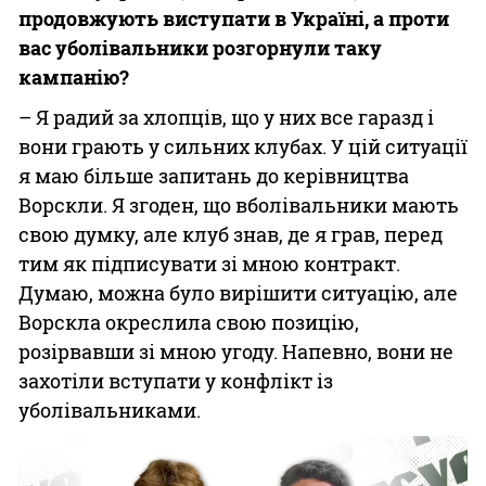
продовжують виступати в Україні, а проти
вас уболівальники розгорнули таку
кампанію?
– Я радий за хлопців, що у них все гаразд і
вони грають у сильних клубах. У цій ситуації
я маю більше запитань до керівництва
Ворскли. Я згоден, що вболівальники мають
свою думку, але клуб знав, де я грав, перед
тим як підписувати зі мною контракт.
Думаю, можна було вирішити ситуацію, але
Ворскла окреслила свою позицію,
розірвавши зі мною угоду. Напевно, вони не
захотіли вступати у конфлікт із
уболівальниками.