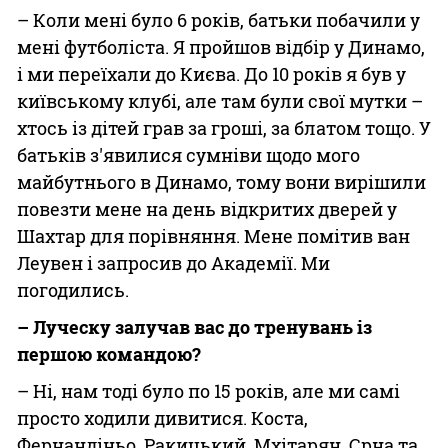
– Коли мені було 6 років, батьки побачили у
мені футболіста. Я пройшов відбір у Динамо,
і ми переїхали до Києва. До 10 років я був у
київському клубі, але там були свої мутки –
хтось із дітей грав за гроші, за блатом тощо. У
батьків з'явилися сумніви щодо мого
майбутнього в Динамо, тому вони вирішили
повезти мене на день відкритих дверей у
Шахтар для порівняння. Мене помітив ван
Леувен і запросив до Академії. Ми
погодились.
– Луческу залучав вас до тренувань із
першою командою?
– Ні, нам тоді було по 15 років, але ми самі
просто ходили дивитися. Коста,
Фернандіньо, Ракицький, Мхітарян, Срна та