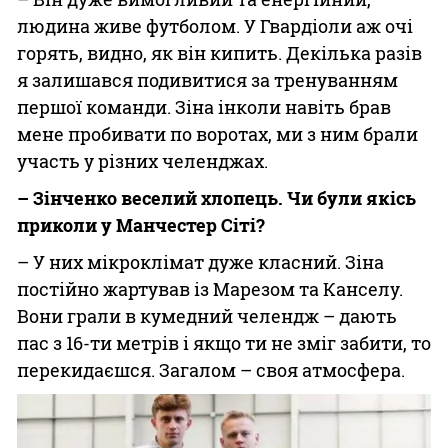
людина живе футболом. У Гвардіоли аж очі
горять, видно, як він кипить. Декілька разів
я залишався подивитися за тренуванням
першої команди. Зіна інколи навіть брав
мене пробивати по воротах, ми з ним брали
участь у різних челенджах.
– Зінченко веселий хлопець. Чи були якісь
приколи у Манчестер Сіті?
– У них мікроклімат дуже класний. Зіна
постійно жартував із Марезом та Канселу.
Вони грали в кумедний челендж – дають
пас з 16-ти метрів і якщо ти не зміг забити, то
перекидаєшся. Загалом – своя атмосфера.