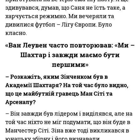
здивувався, думав, що Саня не їсть таке, а
харчується режимно. Ми вечеряли та
дивилися футбол – Лігу Європи. Було
класно.
«Ван Леувен часто повторював: «Ми –
Шахтар і завжди маємо бути
першими»
– Розкажіть, яким Зінченком був в
Академії Шахтаря? На той час було видно,
що це майбутній гравець Ман Сіті та
Арсеналу?
– Він завжди був лідером і виділявся, але на
той час ніхто не міг подумати, що він буде в
Манчестер Сіті. Зіна вже тоді викликався в
юнацьку збірну і його визнавали