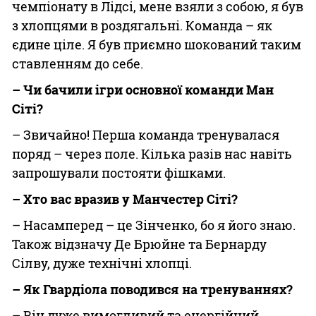
чемпіонату в Лідсі, мене взяли з собою, я був
з хлопцями в роздягальні. Команда – як
єдине ціле. Я був приємно шокований таким
ставленням до себе.
– Чи бачили ігри основної команди Ман
Сіті?
– Звичайно! Перша команда тренувалася
поряд – через поле. Кілька разів нас навіть
запрошували постояти фішками.
– Хто вас вразив у Манчестер Сіті?
– Насамперед – це Зінченко, бо я його знаю.
Також відзначу Де Брюйне та Бернарду
Сілву, дуже технічні хлопці.
– Як Гвардіола поводився на тренуваннях?
– Він дуже вимогливий та енергійний,