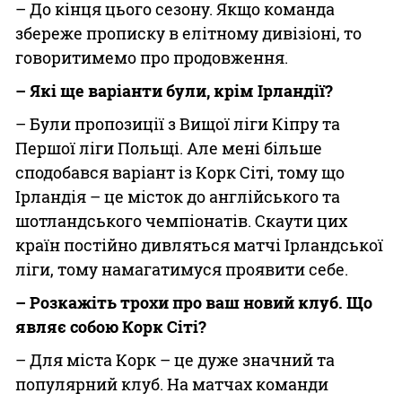
– До кінця цього сезону. Якщо команда
збереже прописку в елітному дивізіоні, то
говоритимемо про продовження.
– Які ще варіанти були, крім Ірландії?
– Були пропозиції з Вищої ліги Кіпру та
Першої ліги Польщі. Але мені більше
сподобався варіант із Корк Сіті, тому що
Ірландія – це місток до англійського та
шотландського чемпіонатів. Скаути цих
країн постійно дивляться матчі Ірландської
ліги, тому намагатимуся проявити себе.
– Розкажіть трохи про ваш новий клуб. Що
являє собою Корк Сіті?
– Для міста Корк – це дуже значний та
популярний клуб. На матчах команди