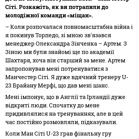
Сіті. Розкажіть, як ви потрапили до
молодіжної команди «міщан».
– Коли розпочалася повномасштабна війна і
я покинув Торпедо, зі мною зв'язався
менеджер Олександра Зінченка – Артем. З
Зіною ми були знайомі ще по академії
Шахтаря, хоча він старший за мене. Артем
запропонував мені потренуватися з
Манчестер Сіті. Я дуже вдячний тренеру U-
23 Брайану Мерфі, що дав мені шанс.
Мені імпонує, що в Англії та Ірландії дуже
відкриті люди. Спочатку до мене
придивлялися на тренуваннях, але в цей
час постійно розмовляли, підказували.
Коли Ман Сіті U-23 грав фінальну гру