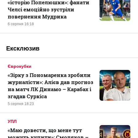
«історію Попелюшки»: фанати
Челсі емоційно зустріли
повернення Мудрика
6 серпня 16:18
Ексклюзив
Єврокубки
«Зірку з Пономаренка зробили
журналісти»: Алієв дав прогноз
на матч ЛК Динамо – Карабах і
згадав Суркіса
5 серпня 18:23
УПЛ
«Маю довести, що мене тут
можуть купити»: Смоляков –