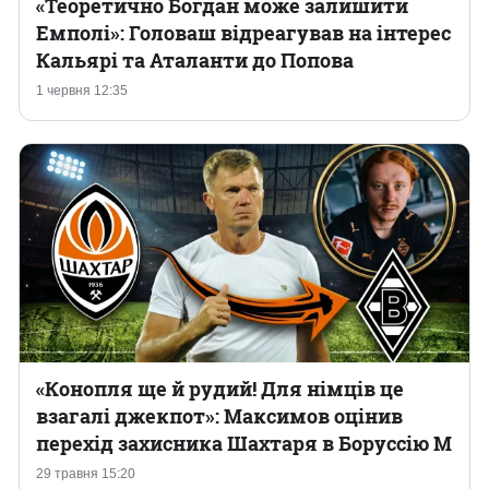
«Теоретично Богдан може залишити
Емполі»: Головаш відреагував на інтерес
Кальярі та Аталанти до Попова
1 червня 12:35
«Конопля ще й рудий! Для німців це
взагалі джекпот»: Максимов оцінив
перехід захисника Шахтаря в Боруссію М
29 травня 15:20