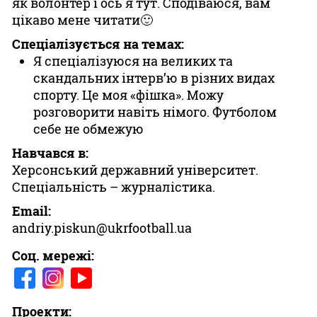
як волонтер і ось я тут. Сподіваюся, вам
цікаво мене читати🙂
Казино
Спеціалізується на темах:
Я спеціалізуюся на великих та
скандальних інтерв’ю в різних видах
спорту. Це моя «фішка». Можу
розговорити навіть німого. Футболом
себе не обмежую
Навчався в:
Херсонський державний університет.
Спеціальність – журналістика.
Email:
andriy.piskun@ukrfootball.ua
Соц. мережі:
Проекти: