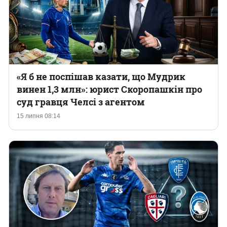
«Я б не поспішав казати, що Мудрик
винен 1,3 млн»: юрист Скоропашкін про
суд гравця Челсі з агентом
15 липня 08:14