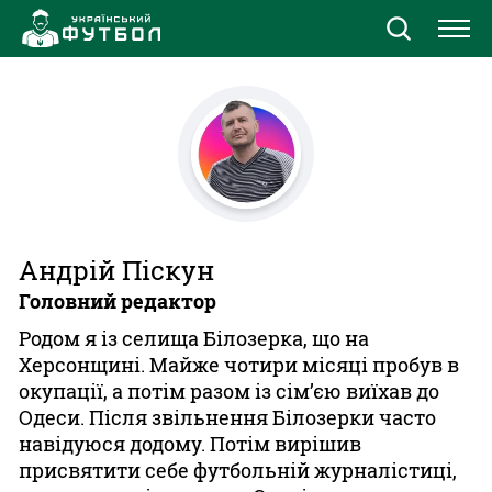
Новини
Збірна
Єврокубки
УПЛ
Андрій Піскун
Головний редактор
1 ліга
Родом я із селища Білозерка, що на
Херсонщині. Майже чотири місяці пробув в
2 ліга
окупації, а потім разом із сім’єю виїхав до
Одеси. Після звільнення Білозерки часто
Різне
навідуюся додому. Потім вирішив
присвятити себе футбольній журналістиці,
Букмекери