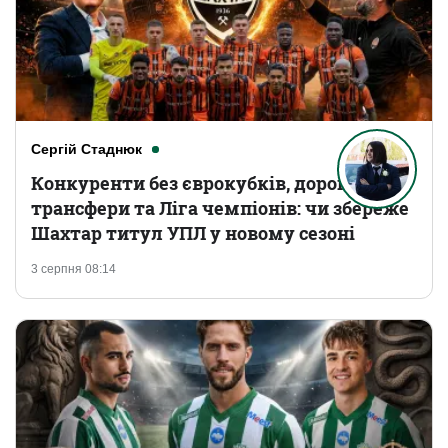
Сергій Стаднюк
Конкуренти без єврокубків, дорогі
трансфери та Ліга чемпіонів: чи збереже
Шахтар титул УПЛ у новому сезоні
3 серпня 08:14