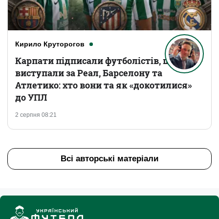
Кирило Круторогов
Карпати підписали футболістів, що
виступали за Реал, Барселону та
Атлетико: хто вони та як «докотилися»
до УПЛ
2 серпня 08:21
Всі авторські матеріали