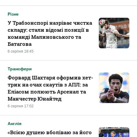
Різне
У Трабзонспорі назріває чистка
складу: стали відомі позиції в
команді Малиновського та
Батагова
6 серпня 18:45
Трансфери
Форвард Шахтаря оформив хет-
трик на очах скаутів з АПЛ: за
Еліасом полюють Арсенал та
Манчестер Юнайтед
6 серпня 17:02
Англія
«Всією душею вболіваю за його