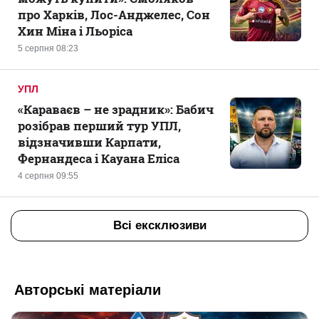
про Харків, Лос-Анджелес, Сон
Хин Міна і Льоріса
5 серпня 08:23
УПЛ
«Караваєв – не зрадник»: Бабич
розібрав перший тур УПЛ,
відзначивши Карпати,
Фернандеса і Кауана Еліса
4 серпня 09:55
Всі ексклюзиви
Авторські матеріали