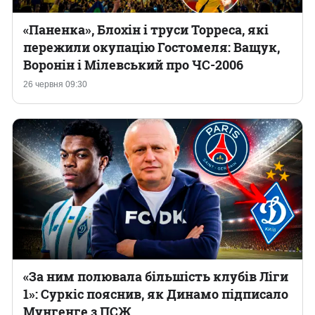
«Паненка», Блохін і труси Торреса, які
пережили окупацію Гостомеля: Ващук,
Воронін і Мілевський про ЧС-2006
26 червня 09:30
«За ним полювала більшість клубів Ліги
1»: Суркіс пояснив, як Динамо підписало
Мунгенге з ПСЖ