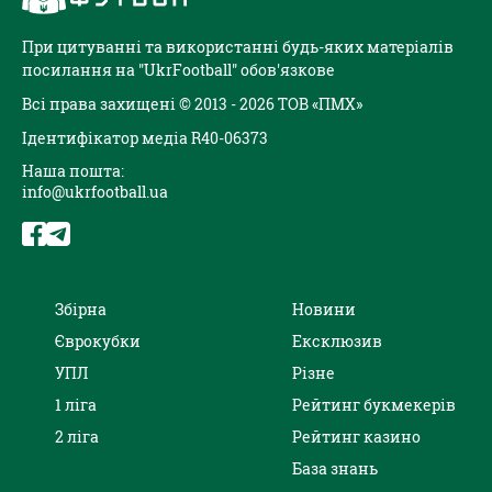
При цитуванні та використанні будь-яких матеріалів
посилання на "UkrFootball" обов'язкове
Всі права захищені © 2013 - 2026 ТОВ «ПМХ»
Ідентифікатор медіа R40-06373
Наша пошта:
info@ukrfootball.ua
Збірна
Новини
Єврокубки
Ексклюзив
УПЛ
Різне
1 ліга
Рейтинг букмекерів
2 ліга
Рейтинг казино
База знань