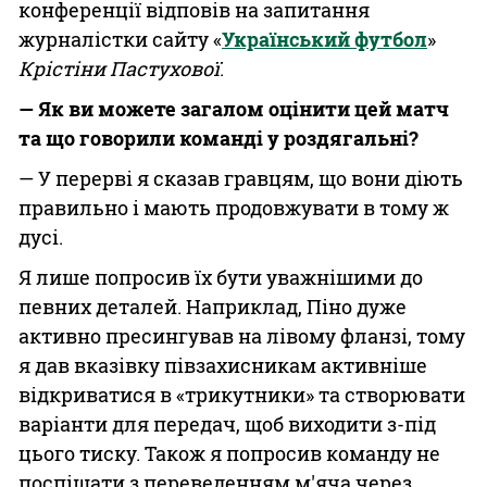
конференції відповів на запитання
журналістки сайту «
Український футбол
»
Крістіни Пастухової
.
— Як ви можете загалом оцінити цей матч
та що говорили команді у роздягальні?
— У перерві я сказав гравцям, що вони діють
правильно і мають продовжувати в тому ж
дусі.
Я лише попросив їх бути уважнішими до
певних деталей. Наприклад, Піно дуже
активно пресингував на лівому фланзі, тому
я дав вказівку півзахисникам активніше
відкриватися в «трикутники» та створювати
варіанти для передач, щоб виходити з-під
цього тиску. Також я попросив команду не
поспішати з переведенням м'яча через