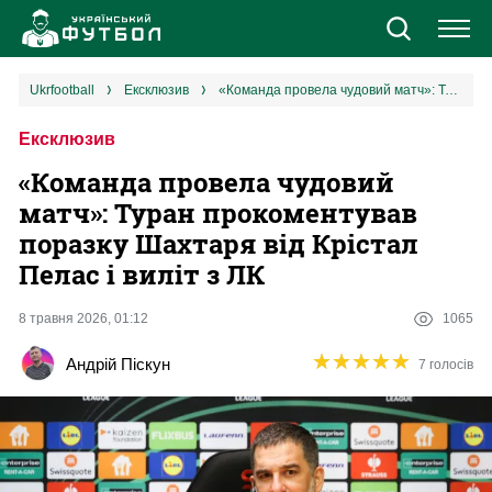
Новини
ukrfootball
ексклюзив
«Команда провела чудовий матч»: Туран прокоментував поразку Шахтаря від Крістал Пелас і виліт з ЛК
Ексклюзив
Збірна
«Команда провела чудовий
Єврокубки
матч»: Туран прокоментував
поразку Шахтаря від Крістал
УПЛ
Пелас і виліт з ЛК
1 ліга
8 травня 2026, 01:12
1065
★
★
★
★
★
★
★
★
★
★
Андрій Піскун
7 голосів
2 ліга
Різне
Букмекери