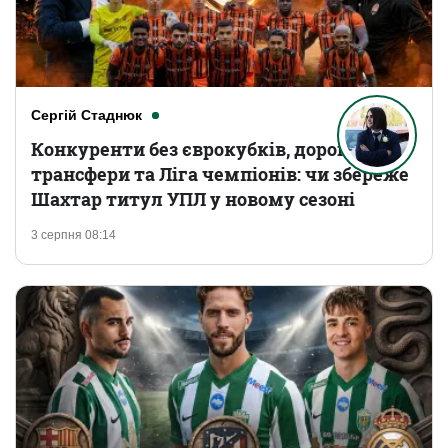
Сергій Стаднюк
Конкуренти без єврокубків, дорогі
трансфери та Ліга чемпіонів: чи збереже
Шахтар титул УПЛ у новому сезоні
3 серпня 08:14