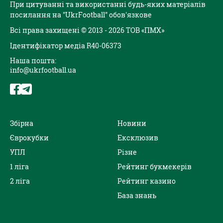
При цитуванні та використанні будь-яких матеріалів
посилання на "UkrFootball" обов'язкове
Всі права захищені © 2013 - 2026 ТОВ «ПМХ»
Ідентифікатор медіа R40-06373
Наша пошта:
info@ukrfootball.ua
Збірна
Новини
Єврокубки
Ексклюзив
УПЛ
Різне
1 ліга
Рейтинг букмекерів
2 ліга
Рейтинг казино
База знань