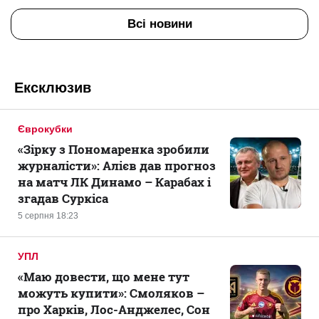
Всі новини
Ексклюзив
Єврокубки
«Зірку з Пономаренка зробили
журналісти»: Алієв дав прогноз
на матч ЛК Динамо – Карабах і
згадав Суркіса
5 серпня 18:23
УПЛ
«Маю довести, що мене тут
можуть купити»: Смоляков –
про Харків, Лос-Анджелес, Сон