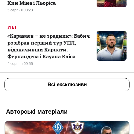
Хин Міна і Льоріса
5 серпня 08:23
УПЛ
«Караваєв – не зрадник»: Бабич
розібрав перший тур УПЛ,
відзначивши Карпати,
Фернандеса і Кауана Еліса
4 серпня 09:55
Всі ексклюзиви
Авторські матеріали