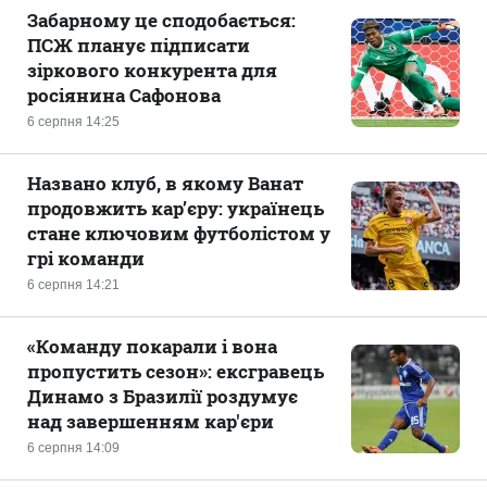
Забарному це сподобається:
ПСЖ планує підписати
зіркового конкурента для
росіянина Сафонова
6 серпня 14:25
Названо клуб, в якому Ванат
продовжить кар’єру: українець
стане ключовим футболістом у
грі команди
6 серпня 14:21
«Команду покарали і вона
пропустить сезон»: ексгравець
Динамо з Бразилії роздумує
над завершенням кар'єри
6 серпня 14:09