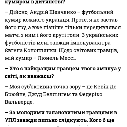
кумиром в дитинстві?
– Дійсно, Андрій Шевченко – футбольний
кумир кожного українця. Проте, я не застав
його гру, а вже пізніше тільки передивлявся
матчі з ним і його круті голи. З українських
футболістів мені завжди імпонувала гра
Євгена Коноплянки. Щодо світових гравців,
мій кумир – Ліонель Мессі.
– Хто є найкращим гравцем твого амплуа у
світі, як вважаєш?
– Моя суб’єктивна точка зору – це Кевін Де
Брюйне, Джуд Беллінгем та Федеріко
Вальверде.
– За молодими талановитими гравцями в
УПЛ завжди пильно слідкують. Кого б ще