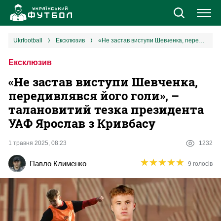
Новини
ukrfootball
ексклюзив
«Не застав виступи Шевченка, передивлявся його голи», – талановитий тезка президента УАФ Ярослав з Кривбасу
Ексклюзив
Збірна
«Не застав виступи Шевченка,
Єврокубки
передивлявся його голи», –
талановитий тезка президента
УПЛ
УАФ Ярослав з Кривбасу
1 ліга
1 травня 2025, 08:23
1232
★
★
★
★
★
★
★
★
★
★
Павло Клименко
9 голосів
2 ліга
Різне
Букмекери