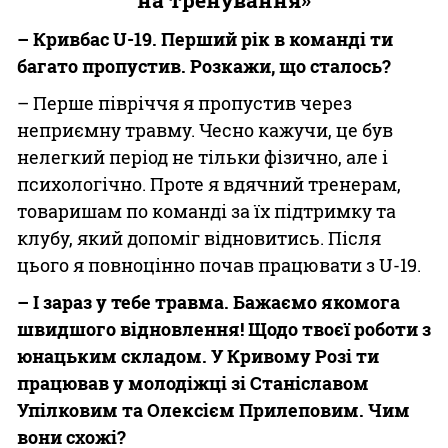
– Кривбас U-19. Перший рік в команді ти
багато пропустив. Розкажи, що сталось?
– Перше півріччя я пропустив через
неприємну травму. Чесно кажучи, це був
нелегкий період не тільки фізично, але і
психологічно. Проте я вдячний тренерам,
товаришам по команді за їх підтримку та
клубу, який допоміг відновитись. Після
цього я повноцінно почав працювати з U-19.
– І зараз у тебе травма. Бажаємо якомога
швидшого відновлення! Щодо твоєї роботи з
юнацьким складом. У Кривому Розі ти
працював у молодіжці зі Станіславом
Упілковим та Олексієм Прилеповим. Чим
вони схожі?