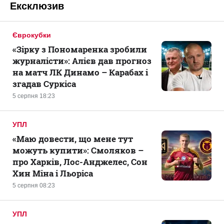
Ексклюзив
Єврокубки
«Зірку з Пономаренка зробили
журналісти»: Алієв дав прогноз
на матч ЛК Динамо – Карабах і
згадав Суркіса
5 серпня 18:23
УПЛ
«Маю довести, що мене тут
можуть купити»: Смоляков –
про Харків, Лос-Анджелес, Сон
Хин Міна і Льоріса
5 серпня 08:23
УПЛ