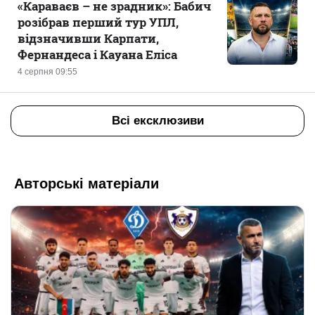
«Караваєв – не зрадник»: Бабич
розібрав перший тур УПЛ,
відзначивши Карпати,
Фернандеса і Кауана Еліса
4 серпня 09:55
Всі ексклюзиви
Авторські матеріали