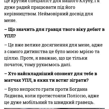
Це крутий спеціаліст для нашого Клубу, і я
дуже радий працювати під його
керівництвом. Неймовірний досвід для
мене.
– Що значить для гравця твого віку дебют в
УПЛ?
– Це вже велике досягнення для мене, адже
з самого дитинства це було моєю мрією та
ціллю. Проте, я вважаю, що це тільки
початок, тому рухаємось далі.
– Хто найскладніший опонент для тебе в
матчах УПЛ, в яких ти встиг зіграти?
– Було непросто грати проти Богдана
Лєднєва, коли протистояли Поліссю, адже
це дуже мобільний та швидкий гравець.