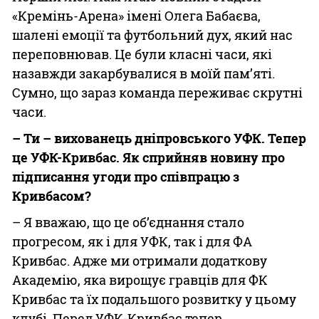
«Кремінь-Арена» імені Олега Бабаєва,
шалені емоції та футбольний дух, який нас
переповнював. Це були класні часи, які
назавжди закарбувалися в моїй пам’яті.
Сумно, що зараз команда переживає скрутні
часи.
– Ти – вихованець дніпровського УФК. Тепер
це УФК-Кривбас. Як сприйняв новину про
підписання угоди про співпрацю з
Кривбасом?
– Я вважаю, що це об’єднання стало
прогресом, як і для УФК, так і для ФА
Кривбас. Адже ми отримали додаткову
Академію, яка вирощує гравців для ФК
Кривбас та їх подальшого розвитку у цьому
клубі. Перед УФК-Кривбас тепер