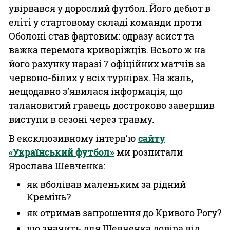
увірвався у дорослий футбол. Його дебют в
еліті у стартовому складі команди проти
Оболоні став фартовим: одразу асист та
важка перемога криворіжців. Всього ж на
його рахунку наразі 7 офіційних матчів за
червоно-білих у всіх турнірах. На жаль,
нещодавно з’явилася інформація, що
талановитий гравець достроково завершив
виступи в сезоні через травму.
В ексклюзивному інтерв’ю
сайту
«Український футбол»
ми розпитали
Ярослава Шевченка:
як вболівав маленьким за рідний
Кремінь?
як отримав запрошення до Кривого Рогу?
що значить для Шевченка довіра від