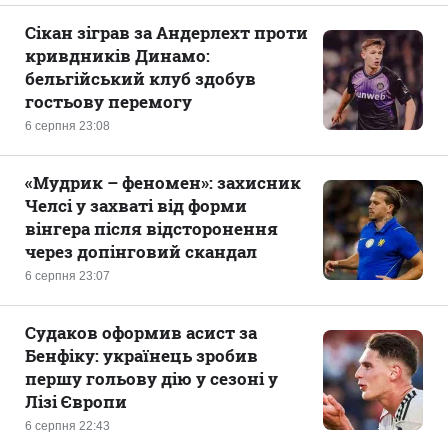
Сікан зіграв за Андерлехт проти
кривдників Динамо:
бельгійський клуб здобув
гостьову перемогу
6 серпня 23:08
«Мудрик – феномен»: захисник
Челсі у захваті від форми
вінгера після відсторонення
через допінговий скандал
6 серпня 23:07
Судаков оформив асист за
Бенфіку: українець зробив
першу гольову дію у сезоні у
Лізі Європи
6 серпня 22:43