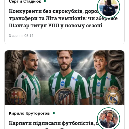
Сергій Стаднюк
Конкуренти без єврокубків, дорогі
трансфери та Ліга чемпіонів: чи збереже
Шахтар титул УПЛ у новому сезоні
3 серпня 08:14
Кирило Круторогов
Карпати підписали футболістів, що