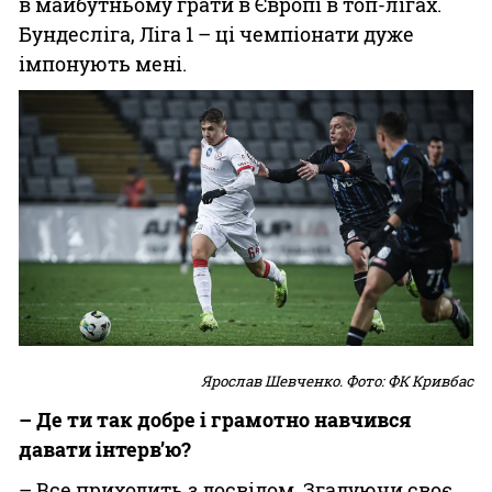
в майбутньому грати в Європі в топ-лігах.
Бундесліга, Ліга 1 – ці чемпіонати дуже
імпонують мені.
Ярослав Шевченко. Фото: ФК Кривбас
– Де ти так добре і грамотно навчився
давати інтерв’ю?
– Все приходить з досвідом. Згадуючи своє