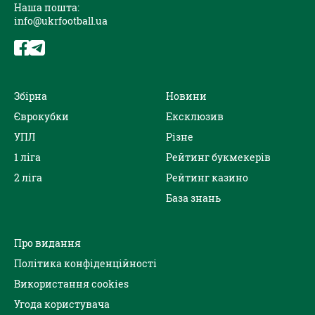
Наша пошта:
info@ukrfootball.ua
Збірна
Новини
Єврокубки
Ексклюзив
УПЛ
Різне
1 ліга
Рейтинг букмекерів
2 ліга
Рейтинг казино
База знань
Про видання
Політика конфіденційності
Використання cookies
Угода користувача