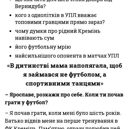
Вернидуба?
кого з однолітків в УПЛ вважає
топовими гравцями прямо зараз?
чому думки про рідний Кремінь
навівають сум
його футбольну мрію
найсильнішого опонента в матчах УПЛ
«В дитинстві мама наполягала, щоб
я займався не футболом, а
спортивними танцями»
– Ярославе, розкажи про себе. Коли ти почав
грати у футбол?
– Я почав грати, коли мені було шість років.
Батько відвів мене на перше тренування в
ФК Кремінь. Пам’ятаю, одразу полюбив цей