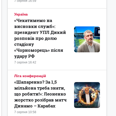
7 серпня 16:59
Україна
«Чекатимемо на
висновки служб»:
президент УПЛ Дикий
розповів про долю
стадіону
«Чорноморець» після
удару РФ
7 серпня 16:42
Ліга конференцій
«Шапаренко? За 1,5
мільйона треба знати,
що робити!»: Леоненко
жорстко розібрав матч
Динамо – Карабах
7 серпня 10:58