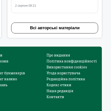
2 серпня 08:21
Всі авторські матеріали
и
Про видання
юзив
Політика конфіденційності
Використання cookies
нг букмекерів
Угода користувача
нг казино
Редакційна політика
нань
Кодекс етики
Наша редакція
Контакти