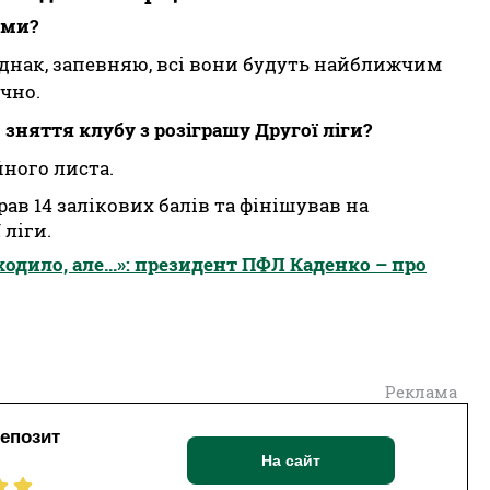
ами?
 Однак, запевняю, всі вони будуть найближчим
очно.
зняття клубу з розіграшу Другої ліги?
йного листа.
рав 14 залікових балів та фінішував на
 ліги.
одило, але...»: президент ПФЛ Каденко – про
Реклама
депозит
На сайт