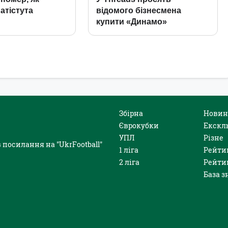
Збірна
Новин
Єврокубки
Екскл
УПЛ
Різне
 посилання на "UkrFootball"
1 ліга
Рейти
2 ліга
Рейти
База з