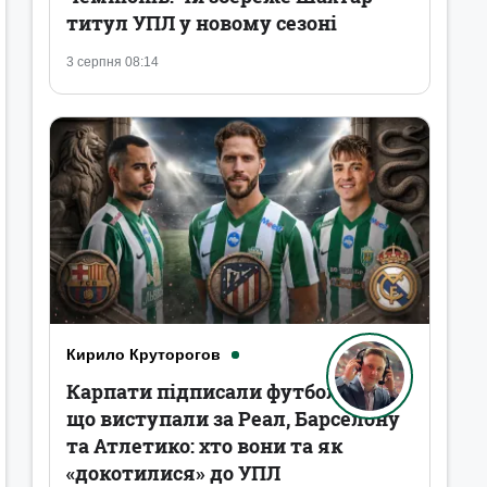
титул УПЛ у новому сезоні
3 серпня 08:14
Кирило Круторогов
Карпати підписали футболістів,
що виступали за Реал, Барселону
та Атлетико: хто вони та як
«докотилися» до УПЛ