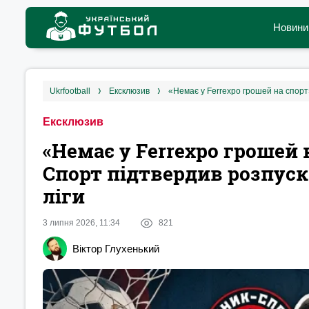
Новини
ukrfootball
ексклюзив
Ексклюзив
«Немає у Ferrexpo грошей 
Спорт підтвердив розпуск 
ліги
3 липня 2026, 11:34
821
Віктор Глухенький