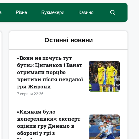
а
Різне
Букмекери
Казино
Останні новини
«Вони не хочуть тут
бути»: Циганков і Ванат
отримали порцію
критики після невдалої
гри Жирони
7 серпня 22:36
«Киянам було
непереливки»: експерт
оцінив гру Динамо в
обороні у грі з