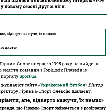
ксій Шалаєв в ексклюзивному інтерв’ю «УФ»
у новому сезоні Другої ліги.
ле, відверто кажучи, їх немає»
го листа»
Гірник-Спорт вперше з 1995 року не вийде на
 зняття команди з Горішніх Плавнів із
з порталу
Sport.ua
.
 журналіст сайту «
Український футбол
»
Віктор
иректору Гірника-Спорт
Олексію Шалаєву
.
ріанти, але, відверто кажучи, їх немає»
правда, що Гірник-Спорт знімається з розіграшу