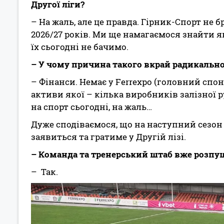
Другої ліги?
– На жаль, але це правда. Гірник-Спорт не б
2026/27 років. Ми ще намагаємося знайти які
їх сьогодні не бачимо.
– У чому причина такого вкрай радикальн
– Фінанси. Немає у Ferrexpo (головний спон
активи якої – кілька виробників залізної р
на спорт сьогодні, на жаль…
Дуже сподіваємося, що на наступний сезон
заявиться та гратиме у Другій лізі.
– Команда та тренерський штаб вже розпу
– Так.