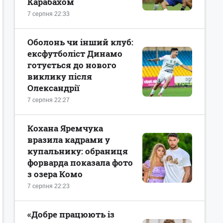
Карабахом
7 серпня 22:33
Оболонь чи інший клуб:
ексфутболіст Динамо
готується до нового
виклику після
Олександрії
7 серпня 22:27
Кохана Яремчука
вразила кадрами у
купальнику: обраниця
форварда показала фото
з озера Комо
7 серпня 22:23
«Добре працюють із