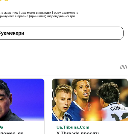
 в азартних іграх може викликати ігрову залежність.
римуйтеся правил (принципів) відповідальної гри
букмекери