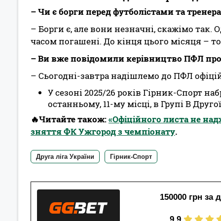
– Чи є борги перед футболістами та тренер
– Борги є, але вони незначні, скажімо так.
часом погашені. До кінця цього місяця – т
– Ви вже повідомили керівництво ПФЛ про 
– Сьогодні-завтра надішлемо до ПФЛ офіці
У сезоні 2025/26 років Гірник-Спорт наб
останньому, 11-му місці, в Групі В Другої
🔥Читайте також:
«Офіційного листа не надх
зняття ФК Ужгород з чемпіонату
.
Друга ліга України
Гірник-Спорт
150000 грн за 
9.9