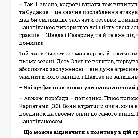
– Так. І, звісно, кадрові втрати теж вплин
та Судаков – це значне послаблення атакув
мав би сміливіше залучати резерви команд
Панатінаїкос використав усі шість своїх з
гравців – Шведа і Назарину, та й те вже під
помилка.
Той-таки Очеретько мав картку й протягом
цьому сезоні. Десь Олег не встигав, нервува
абсолютно заслуженою – він дуже агресивн
замінити його раніше, і Шахтар не залишив
– Які ще фактори вплинули на остаточний
– Авжеж, переїзди – логістика. Плюс напер
Карпатами (3:3). Вони втратили очки, хоча 
поєдинок на своєму рівні до самого кінця.
Панатінаїкосом.
– Що можна відзначити з позитиву в цій г