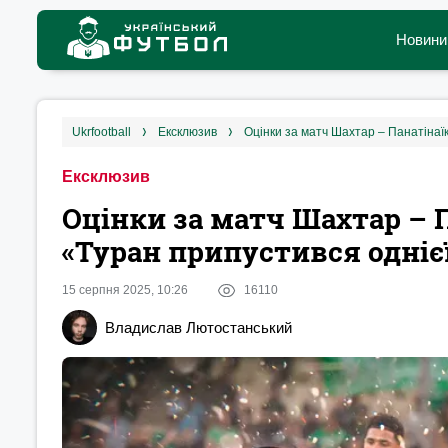
Новини
ukrfootball
ексклюзив
Оцінки за матч Шахтар – Панатінаїк
Ексклюзив
Оцінки за матч Шахтар – П
«Туран припустився одніє
15 серпня 2025, 10:26
16110
Владислав Лютостанський