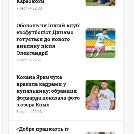
Карабахом
7 серпня 22:33
Оболонь чи інший клуб:
ексфутболіст Динамо
готується до нового
виклику після
Олександрії
7 серпня 22:27
Кохана Яремчука
вразила кадрами у
купальнику: обраниця
форварда показала фото
з озера Комо
7 серпня 22:23
«Добре працюють із