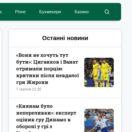
а
Різне
Букмекери
Казино
Останні новини
«Вони не хочуть тут
бути»: Циганков і Ванат
отримали порцію
критики після невдалої
гри Жирони
7 серпня 22:36
«Киянам було
непереливки»: експерт
оцінив гру Динамо в
обороні у грі з