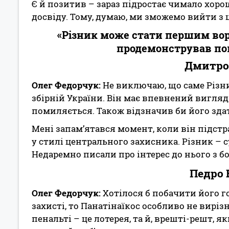
Є й позитив – зараз підростає чимало хоро
досвіду. Тому, думаю, ми зможемо вийти з ц
«Різник може стати першим воро
продемонстрував пок
Дмитро 
Олег Федорчук:
Не виключаю, що саме Різн
збірній України. Він має впевнений вигля
помиляється. Також відзначив би його здат
Мені запам’ятався момент, коли він підстр
у стилі центрального захисника. Різник – 
Недаремно писали про інтерес до нього з б
Педро Е
Олег Федорчук:
Хотілося б побачити його г
захисті, то Панатінаїкос особливо не вир
пенальті – це лотерея, та й, врешті-решт, я