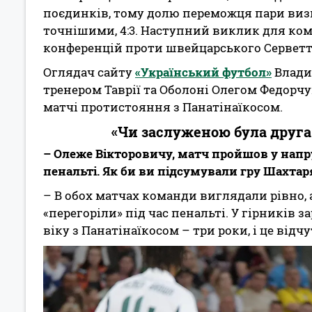
поєдинків, тому долю переможця пари визн
точнішими, 4:3. Наступний виклик для ком
конференцій проти швейцарського Серветт
Оглядач сайту
«Український футбол»
Влади
тренером Таврії та Оболоні Олегом Федорчу
матчі протистояння з Панатінаїкосом.
«Чи заслуженою була друга
– Олеже Вікторовичу, матч пройшов у напру
пенальті. Як би ви підсумували гру Шахтар
– В обох матчах команди виглядали рівно,
«перегоріли» під час пенальті. У гірників 
віку з Панатінаїкосом – три роки, і це від