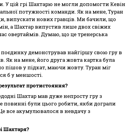
ули. У цій грі Шахтарю не могли допомогти Кевін
альної потужності команди. Як на мене, Туран
и, випускати нових гравців. Ми бачили, що
амін, а Шахтар випустив лише двох свіжих
 час овертаймів. Думаю, що це тренерська
 поєдинку демонстрував найгіршу свою гру в
в. Як на мене, його друга жовта картка була
о пішов у підкат, маючи жовту. Туран міг
ся б у меншості.
 результат протистояння?
едодні Шахтар мав дуже непросту гру з
не повинні були цього робити, якби дограли
 Це все акумулювалося в невдачу з
рі Шахтаря?