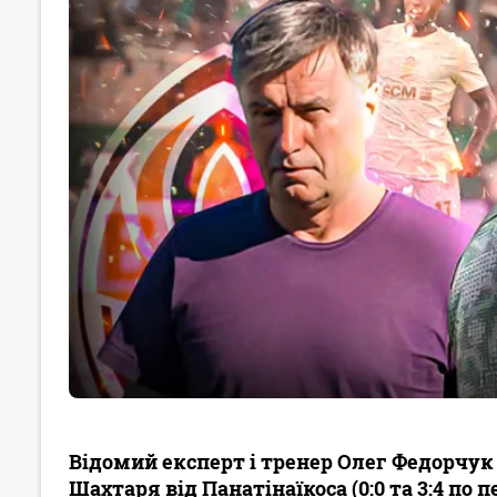
Відомий експерт і тренер Олег Федорчук
Шахтаря від Панатінаїкоса (0:0 та 3:4 по 