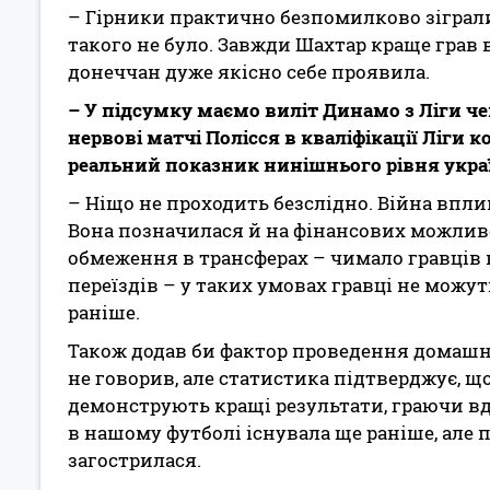
– Гірники практично безпомилково зіграли 
такого не було. Завжди Шахтар краще грав в 
донеччан дуже якісно себе проявила.
– У підсумку маємо виліт Динамо з Ліги че
нервові матчі Полісся в кваліфікації Ліги к
реальний показник нинішнього рівня укра
– Ніщо не проходить безслідно. Війна вплин
Вона позначилася й на фінансових можливо
обмеження в трансферах – чимало гравців н
переїздів – у таких умовах гравці не можу
раніше.
Також додав би фактор проведення домашні
не говорив, але статистика підтверджує, 
демонструють кращі результати, граючи вд
в нашому футболі існувала ще раніше, але
загострилася.