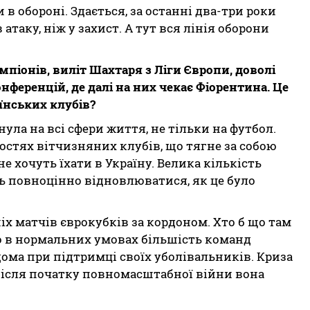
в обороні. Здається, за останні два-три роки
атаку, ніж у захист. А тут вся лінія оборони
мпіонів, виліт Шахтаря з Ліги Європи, доволі
онференцій, де далі на них чекає Фіорентина. Це
їнських клубів?
ула на всі сфери життя, не тільки на футбол.
стях вітчизняних клубів, що тягне за собою
е хочуть їхати в Україну. Велика кількість
ть повноцінно відновлюватися, як це було
х матчів єврокубків за кордоном. Хто б що там
що в нормальних умовах більшість команд
ома при підтримці своїх уболівальників. Криза
 після початку повномасштабної війни вона