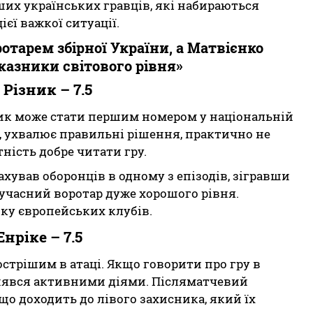
ших українських гравців, які набираються
ієї важкої ситуації.
тарем збірної України, а Матвієнко
азники світового рівня»
Різник – 7.5
ик може стати першим номером у національній
д, ухвалює правильні рішення, практично не
ність добре читати гру.
ахував оборонців в одному з епізодів, зігравши
сучасний воротар дуже хорошого рівня.
оку європейських клубів.
нріке – 7.5
острішим в атаці. Якщо говорити про гру в
ізнявся активними діями. Післяматчевий
кщо доходить до лівого захисника, який їх