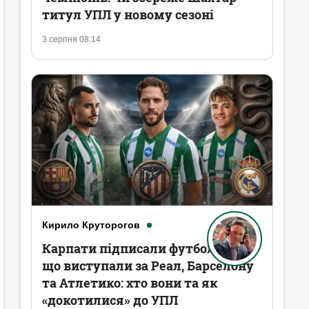
титул УПЛ у новому сезоні
3 серпня 08:14
Кирило Круторогов
Карпати підписали футболістів,
що виступали за Реал, Барселону
та Атлетико: хто вони та як
«докотилися» до УПЛ