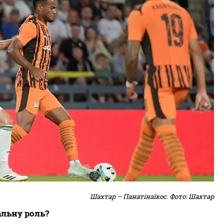
Шахтар – Панатінаїкос. Фото: Шахтар
альну роль?