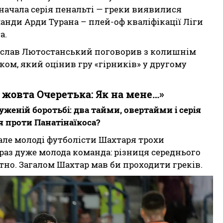
ачала серія пенальті — греки виявилися
анди Арди Турана – плей-оф кваліфікації Ліги
а.
слав Лютостанський поговорив з колишнім
ком, який оцінив гру «гірників» у другому
 жовта Очеретька: Як на мене…»
женій боротьбі: два тайми, овертайми і серія
я проти Панатінаїкоса?
 але молоді футболісти Шахтаря трохи
зараз дуже молода команда: різниця середнього
чутно. Загалом Шахтар мав би проходити греків.