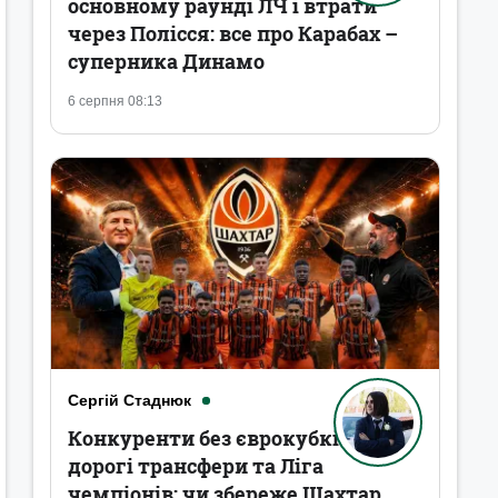
основному раунді ЛЧ і втрати
через Полісся: все про Карабах –
суперника Динамо
6 серпня 08:13
Сергій Стаднюк
Конкуренти без єврокубків,
дорогі трансфери та Ліга
чемпіонів: чи збереже Шахтар