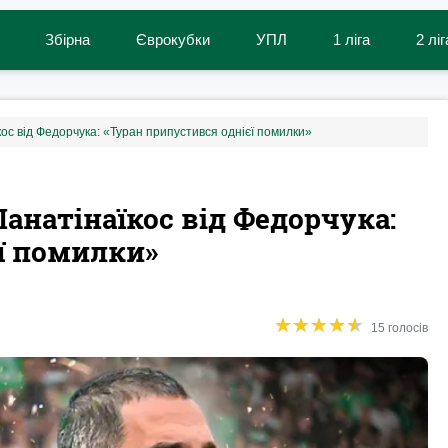
Збірна
Єврокубки
УПЛ
1 ліга
2 ліг
ос від Федорчука: «Туран припустився однієї помилки»
анатінаїкос від Федорчука:
ї помилки»
★
★
★
★
★
★
★
★
★
★
15 голосів