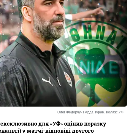
Олег Федорчук і Арда Туран. Колаж: УФ
 ексклюзивно для «УФ» оцінив поразку
пенальті) у матчі-відповіді другого