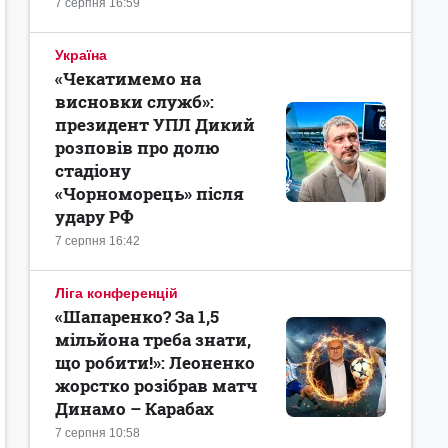
7 серпня 16:59
Україна
«Чекатимемо на
висновки служб»:
президент УПЛ Дикий
розповів про долю
стадіону
«Чорноморець» після
удару РФ
7 серпня 16:42
Ліга конференцій
«Шапаренко? За 1,5
мільйона треба знати,
що робити!»: Леоненко
жорстко розібрав матч
Динамо – Карабах
7 серпня 10:58