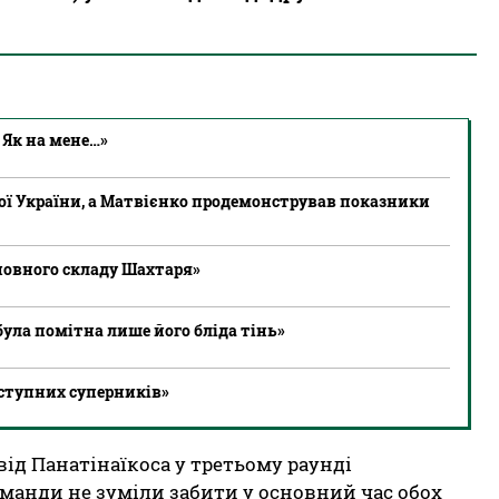
 Як на мене…»
ої України, а Матвієнко продемонстрував показники
новного складу Шахтаря»
 була помітна лише його бліда тінь»
ступних суперників»
 від Панатінаїкоса у третьому раунді
команди не зуміли забити у основний час обох