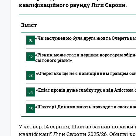
кваліфікаційного раунду Ліги Європи.
Зміст
«Чи заслуженою була друга жовта Очеретька:
01
«Різник може стати першим воротарем збірн
02
світового рівня»
«Очеретько ще не є повноцінним гравцем ос
03
«Еліас провів дуже слабку гру, а від Аліссона
04
«Шахтар і Динамо мають проходити своїх на
05
У четвер, 14 серпня, Шахтар зазнав поразки
кваліфікації Ліги Європи 2025/26. Обидві 