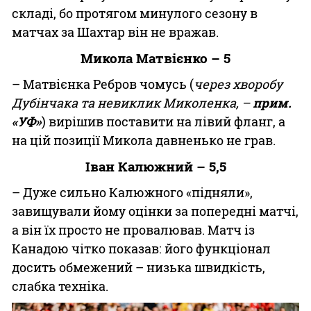
складі, бо протягом минулого сезону в
матчах за Шахтар він не вражав.
Микола Матвієнко – 5
– Матвієнка Ребров чомусь (
через хворобу
Дубінчака та невиклик Миколенка, –
прим.
«УФ»
) вирішив поставити на лівий фланг, а
на цій позиції Микола давненько не грав.
Іван Калюжний – 5,5
– Дуже сильно Калюжного «підняли»,
завищували йому оцінки за попередні матчі,
а він їх просто не провалював. Матч із
Канадою чітко показав: його функціонал
досить обмежений – низька швидкість,
слабка техніка.