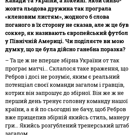
Канади та України, а хокейні. Якби синьо-
жовта льодова дружина так програла
«кленовим листям», жодного б слова
поганого в їх сторону не сказав, але ж це був
соккер, як називають європейський футбол
у Північній Америці. Чи поділяєте ви мою
думку, що це була дійсно ганебна поразка?
– Та це ж не вперше збірна України от так
програє матчі… Склалося таке враження, що
Ребров і досі не розуміє, яким є реальний
потенціал своєї команди загалом і гравців,
котрих він запрошує до збірної. Він же ж не
перший день тренує головну команду нашої
країни, а я й по сьогодні не бачу, щоб Ребров
вже прищепив збірній якийсь стиль, манеру
гри… Якийсь розгублений тренерський штаб
загалом.