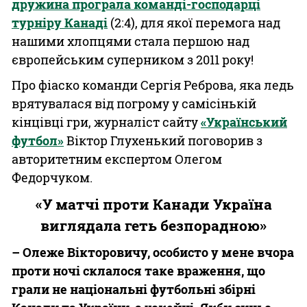
дружина програла команді-господарці
турніру Канаді
(2:4), для якої перемога над
нашими хлопцями стала першою над
європейським суперником з 2011 року!
Про фіаско команди Сергія Реброва, яка ледь
врятувалася від погрому у самісінькій
кінцівці гри, журналіст сайту
«Український
футбол»
Віктор Глухенький поговорив з
авторитетним експертом Олегом
Федорчуком.
«У матчі проти Канади Україна
виглядала геть безпорадною»
– Олеже Вікторовичу, особисто у мене вчора
проти ночі склалося таке враження, що
грали не національні футбольні збірні