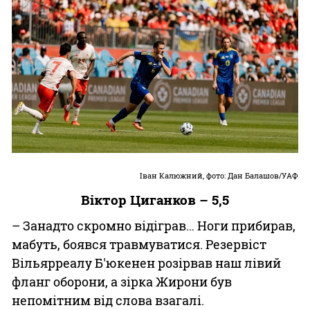
Іван Калюжний, фото: Дан Балашов/УАФ
Віктор Циганков – 5,5
– Занадто скромно відіграв… Ноги прибирав,
мабуть, боявся травмуватися. Резервіст
Вільярреалу Б'юкенен розірвав наш лівий
фланг оборони, а зірка Жирони був
непомітним від слова взагалі.