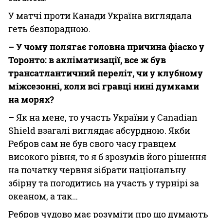
У матчі проти Канади Україна виглядала
геть безпорадною.
– У чому полягає головна причина фіаско у
Торонто: в акліматизації, все ж був
трансатлантичний переліт, чи у клубному
міжсезонні, коли всі гравці нині думками
на морях?
– Як на мене, то участь України у Canadian
Shield взагалі виглядає абсурдною. Якби
Ребров сам не був свого часу гравцем
високого рівня, то я б зрозумів його рішення
на початку червня зібрати національну
збірну та погодитись на участь у турнірі за
океаном, а так…
Ребров чудово має розуміти про що думають