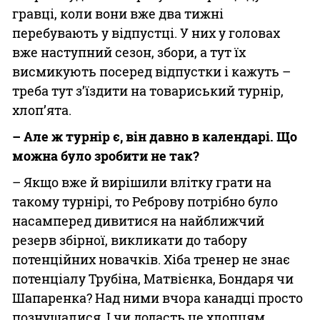
гравці, коли вони вже два тижні
перебувають у відпустці. У них у головах
вже наступний сезон, збори, а тут їх
висмикують посеред відпустки і кажуть –
треба тут з’їздити на товариський турнір,
хлоп’ята.
– Але ж турнір є, він давно в календарі. Що
можна було зробити не так?
– Якщо вже й вирішили влітку грати на
такому турнірі, то Реброву потрібно було
насамперед дивитися на найближчий
резерв збірної, викликати до табору
потенційних новачків. Хіба тренер не знає
потенціалу Трубіна, Матвієнка, Бондаря чи
Шапаренка? Над ними вчора канадці просто
познущалися. І чи додасть це хлопцям