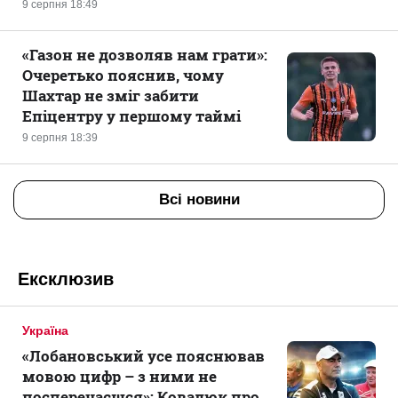
9 серпня 18:49
«Газон не дозволяв нам грати»:
Очеретько пояснив, чому
Шахтар не зміг забити
Епіцентру у першому таймі
9 серпня 18:39
Всі новини
Ексклюзив
Україна
«Лобановський усе пояснював
мовою цифр – з ними не
посперечаєшся»: Ковалюк про