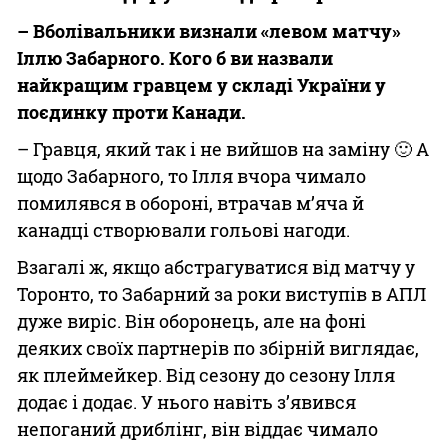
– Вболівальники визнали «левом матчу»
Іллю Забарного. Кого б ви назвали
найкращим гравцем у складі України у
поєдинку проти Канади.
– Гравця, який так і не вийшов на заміну 🙂 А
щодо Забарного, то Ілля вчора чимало
помилявся в обороні, втрачав м’яча й
канадці створювали гольові нагоди.
Взагалі ж, якщо абстрагуватися від матчу у
Торонто, то Забарний за роки виступів в АПЛ
дуже виріс. Він оборонець, але на фоні
деяких своїх партнерів по збірній виглядає,
як плеймейкер. Від сезону до сезону Ілля
додає і додає. У нього навіть з’явився
непоганий дриблінг, він віддає чимало