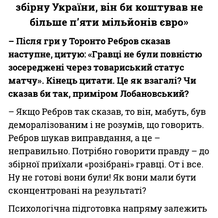
збірну України, він би коштував не
більше п’яти мільйонів євро»
– Після гри у Торонто Ребров сказав
наступне, цитую: «Гравці не були повністю
зосереджені через товариський статус
матчу». Кінець цитати. Це як взагалі? Чи
сказав би так, приміром Лобановський?
– Якщо Ребров так сказав, то він, мабуть, був
деморалізованим і не розумів, що говорить.
Ребров шукав виправдання, а це –
неправильно. Потрібно говорити правду – до
збірної приїхали «розібрані» гравці. От і все.
Ну не готові вони були! Як вони мали бути
сконцентровані на результаті?
Психологічна підготовка напряму залежить