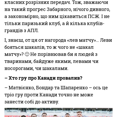
класних розрізних передач. Тож, зважаючи
на такий прогрес Забарного, нічого дивного,
а закономірно, що ним цікавиться ПСЖ. І не
тільки паризький клуб, а й кілька клубів-
грандів з АПЛ.
І, знаєш, от ця от нагорода «лев матчу»… Леви
бояться шакалів, то ж чого не «шакал
матчу»? 🙂 Не порівнював би я людей з
тваринами, байдуже якими, левами чи
носорогами, чи шакалами.
– Хто гру про Канади провалив?
– Матвієнко, Бондар та Шапаренко – ось це
тріо гру проти Канади точно не може
занести собі до активу.