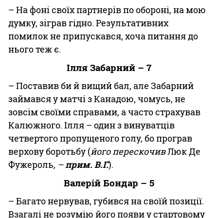
– На фоні своїх партнерів по обороні, на мою
думку, зіграв гідно. Результативних
помилок не припускався, хоча питання до
нього теж є.
Ілля Забарний – 7
– Поставив би й вищий бал, але Забарний
займався у матчі з Канадою, чомусь, не
зовсім своїми справами, а часто страхував
Калюжного. Ілля – один з винуватців
четвертого пропущеного голу, бо програв
верхову боротьбу (
його перескочив
Люк Де
Фужероль
, –
прим. В.Г.
).
Валерій Бондар – 5
– Багато нервував, губився на своїй позиції.
Взагалі не розумію його появи у стартовому