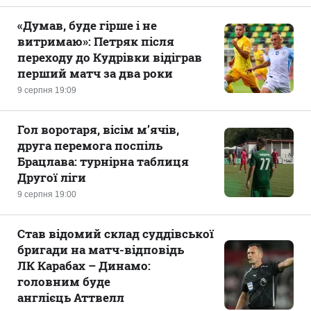
«Думав, буде гірше і не
витримаю»: Петряк після
переходу до Кудрівки відіграв
перший матч за два роки
9 серпня 19:09
Гол воротаря, вісім м’ячів,
друга перемога поспіль
Брацлава: турнірна таблиця
Другої ліги
9 серпня 19:00
Став відомий склад суддівської
бригади на матч-відповідь
ЛК Карабах – Динамо:
головним буде
англієць Аттвелл