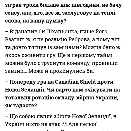
зіграв трохи більше ніж півгодини, не бачу
сенсу, але, хто, все ж, заслуговує на теплі
слова, на вашу думку?
– Відзначив би Піхальонка, лише його.
Взагалі ж, я не розумію Реброва, а чому він
та довго тягнув із замінами? Можна було ж
якось оживити гру. Ще в першому таймі
можна було струснути команду, провівши
заміни… Може й прокинулись би.
– Попереду гра на Canadian Shield проти
Нової Зеландії. Чи варто нам очікувати на
тотальну ротацію складу збірної України,
як гадаєте?
– Що собою являє збірна Нової Зеландії, в
Україні ніхто не знає 🙂 Але легкої