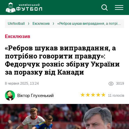
Новини
ukrfootball
ексклюзив
«Ребров шукав виправдання, а потрібно говорити правду»: Федорчук розніс збірну України за поразку від Канади
Ексклюзив
Збірна
«Ребров шукав виправдання, а
Єврокубки
потрібно говорити правду»:
Федорчук розніс збірну України
УПЛ
за поразку від Канади
1 ліга
8 червня 2025, 13:24
3019
★
★
★
★
★
★
★
★
★
★
Віктор Глухенький
11 голосів
2 ліга
Різне
Букмекери