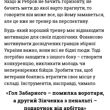
Якщо ж Ребров не бачить горизонту, не
бачить мети до якої варто прагнути, то
говорити він може все, що йому заманеться,
але це вже не тренер на перспективу.
Будь-який хороший тренер має віднаходити
мотивацію для своїх підопічних. Фінансово
мотивувати досвідчених гравців збірної
України важко, вони всі не бідні люди. Тоді
потрібно заходити з іншого боку – створити
конкуренцію, викликати молодь чи
неперевірених бійців. Зробити так, щоб
ветерани боялись втратити своє місце у
складі. Інструментів, насправді, чимало.
«Гол Забарного – помилка воротаря,
а другий Зінченка з пенальті –
подарунок від арбітра»