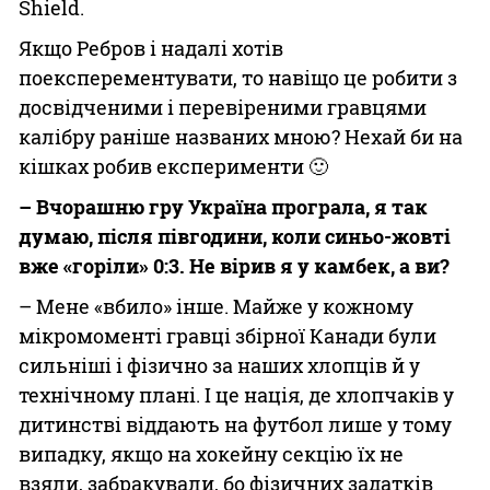
Shield.
Якщо Ребров і надалі хотів
поексперементувати, то навіщо це робити з
досвідченими і перевіреними гравцями
калібру раніше названих мною? Нехай би на
кішках робив експерименти 🙂
– Вчорашню гру Україна програла, я так
думаю, після півгодини, коли синьо-жовті
вже «горіли» 0:3. Не вірив я у камбек, а ви?
– Мене «вбило» інше. Майже у кожному
мікромоменті гравці збірної Канади були
сильніші і фізично за наших хлопців й у
технічному плані. І це нація, де хлопчаків у
дитинстві віддають на футбол лише у тому
випадку, якщо на хокейну секцію їх не
взяли, забракували, бо фізичних задатків