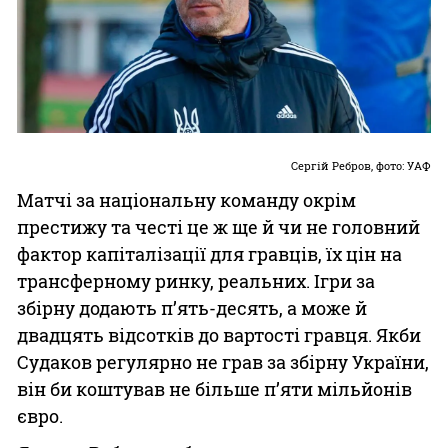
Сергій Ребров, фото: УАФ
Матчі за національну команду окрім
престижу та честі це ж ще й чи не головний
фактор капіталізації для гравців, їх цін на
трансферному ринку, реальних. Ігри за
збірну додають п’ять-десять, а може й
двадцять відсотків до вартості гравця. Якби
Судаков регулярно не грав за збірну України,
він би коштував не більше п’яти мільйонів
євро.