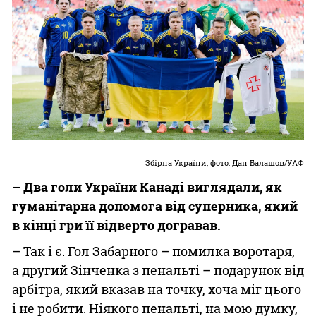
Збірна України, фото: Дан Балашов/УАФ
– Два голи України Канаді виглядали, як
гуманітарна допомога від суперника, який
в кінці гри її відверто догравав.
– Так і є. Гол Забарного – помилка воротаря,
а другий Зінченка з пенальті – подарунок від
арбітра, який вказав на точку, хоча міг цього
і не робити. Ніякого пенальті, на мою думку,