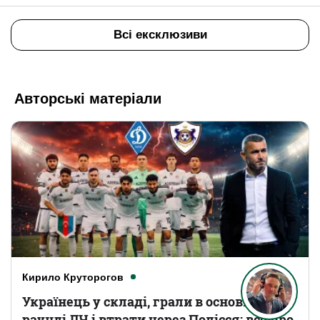
Всі ексклюзиви
Авторські матеріали
Кирило Круторогов
Українець у складі, грали в основному
раунді ЛЧ і втрати через Полісся: все про