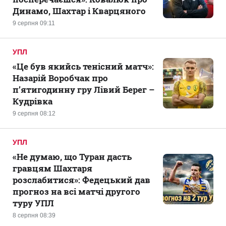
Динамо, Шахтар і Кварцяного
9 серпня 09:11
УПЛ
«Це був якийсь тенісний матч»:
Назарій Воробчак про
п’ятигодинну гру Лівий Берег –
Кудрівка
9 серпня 08:12
УПЛ
«Не думаю, що Туран дасть
гравцям Шахтаря
розслабитися»: Федецький дав
прогноз на всі матчі другого
туру УПЛ
8 серпня 08:39