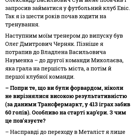
запросив займатися у футбольний клуб Евіс.
Так я із шести років почав ходити на
тренування.
Наступним моїм тренером до випуску був
Олег Дмитрович Черняк. Пізніше я
потрапив до Владлена Васильовича
Науменка – до другої команди Миколаєва,
яка грала на першість міста, а потім й
першої клубної команди.
– Попри те, що ви були форвардом, ніколи
не вирізнялися високою результативністю
(за даними Трансфермаркт, у 413 іграх забив
60 голів). Особливо на старті кар’єри. З чим
це пов’язуєте?
– Насправді до переходу в Металіст я лише