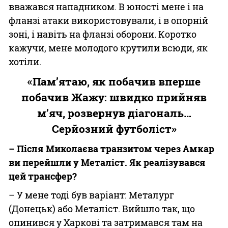
вважався нападником. В юності мене і на
фланзі атаки використовували, і в опорній
зоні, і навіть на фланзі оборони. Коротко
кажучи, мене молодого крутили всюди, як
хотіли.
«Пам’ятаю, як побачив вперше
побачив Жажу: швидко прийняв
м’яч, розвернув діагональ…
Серйозний футболіст»
– Після Миколаєва транзитом через Амкар
ви перейшли у Металіст. Як реалізувався
цей трансфер?
– У мене тоді був варіант: Металург
(Донецьк) або Металіст. Вийшло так, що
опинився у Харкові та затримався там на