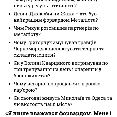
низьку результативність?
Девіч, Джакобія чи Жажа – хто був
найкращим форвардом Металіста?
Чим Рикун розсмішив партнерів по
Металісту?
Чому Григорчук змушував гравців
Чорноморця конспектувати теорію та
складати іспити?
Як у Волині Кварцяного витримував по
три тренування на день і спаринги у
бронежилетах?
Чому негарно попрощався з ігровою
кар’єрою?
Як сьогодні живуть Миколаїв та Одеса та
чи вистоять наші міста?
«Я лише вважався форвардом. Мене і