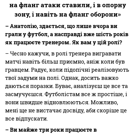
на фланг атаки ставили, і в опорну
зону, і навіть на фланг оборони»
– Анатолію, здається, що лише вчора ви
грали у футбол, а насправді вже шість років
як працюєте тренером. Як вам у цій ролі?
– Чесно кажучи, в ролі тренера вигравати
матчі навіть більш приємно, аніж коли був
гравцем. Радує, коли підопічні реалізовують
твої задуми на полі. Однак, досить важко
даються поразки. Буває, аналізуєш це все та
засмучуєшся. Футболістам все ж простіше, і
вони швидше відновлюються. Можливо,
мені ще не вистачає досвіду, аби скоріше це
все відпускати.
– Ви майже три роки працюєте в