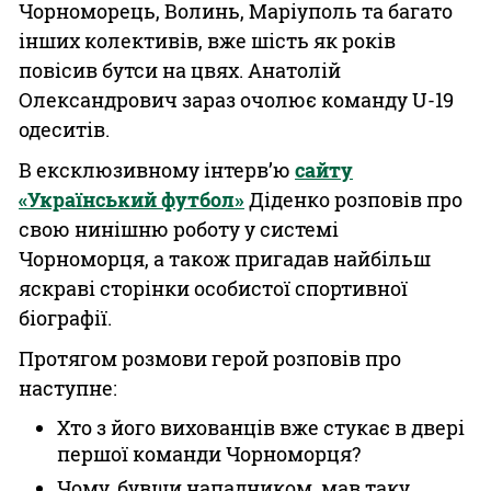
Чорноморець, Волинь, Маріуполь та багато
інших колективів, вже шість як років
повісив бутси на цвях. Анатолій
Олександрович зараз очолює команду U-19
одеситів.
В ексклюзивному інтерв’ю
сайту
«Український футбол»
Діденко розповів про
свою нинішню роботу у системі
Чорноморця, а також пригадав найбільш
яскраві сторінки особистої спортивної
біографії.
Протягом розмови герой розповів про
наступне:
Хто з його вихованців вже стукає в двері
першої команди Чорноморця?
Чому, бувши нападником, мав таку