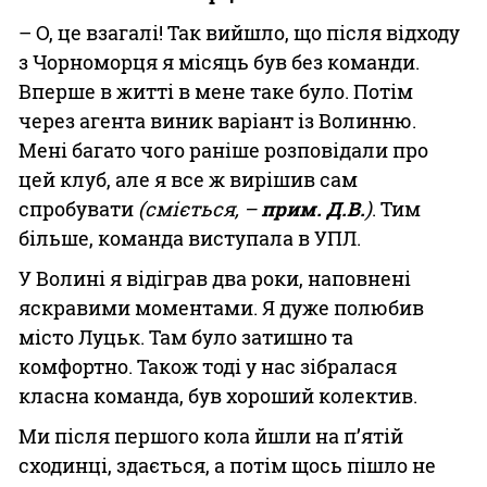
– О, це взагалі! Так вийшло, що після відходу
з Чорноморця я місяць був без команди.
Вперше в житті в мене таке було. Потім
через агента виник варіант із Волинню.
Мені багато чого раніше розповідали про
цей клуб, але я все ж вирішив сам
спробувати
(сміється, –
прим. Д.В.
)
. Тим
більше, команда виступала в УПЛ.
У Волині я відіграв два роки, наповнені
яскравими моментами. Я дуже полюбив
місто Луцьк. Там було затишно та
комфортно. Також тоді у нас зібралася
класна команда, був хороший колектив.
Ми після першого кола йшли на п’ятій
сходинці, здається, а потім щось пішло не