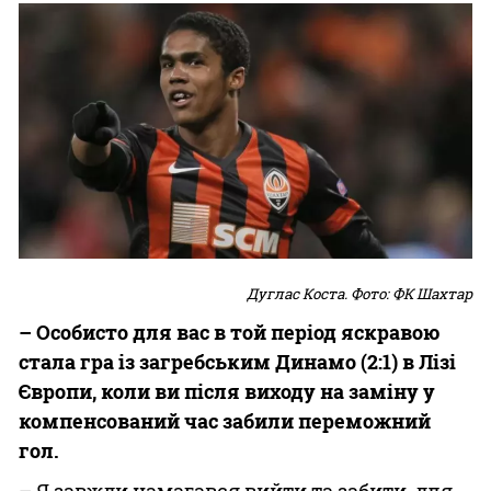
Дуглас Коста. Фото: ФК Шахтар
– Особисто для вас в той період яскравою
стала гра із загребським Динамо (2:1) в Лізі
Європи, коли ви після виходу на заміну у
компенсований час забили переможний
гол.
– Я завжди намагався вийти та забити, для