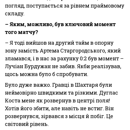
погляд, поступається за рівнем праймовому
складу.
– Яким, можливо, був ключовий момент
того матчу?
– Я тоді вийшов на другий тайм в опорну
зону замість Артема Старгородського, який
зламався, і в нас за рахунку 0:2 був момент –
Лучіан Бурдужан не забив. Якби реалізував,
щось можна було б спробувати.
Було дуже важко. Гравці в Шахтаря були
неймовірно швидкими та різкими. Дуглас
Коста мене як розвернув в центрі поля!
Хотів його збити, але навіть не встиг. Він
розвернувся, зірвався з місця й побіг. Це
світовий рівень.