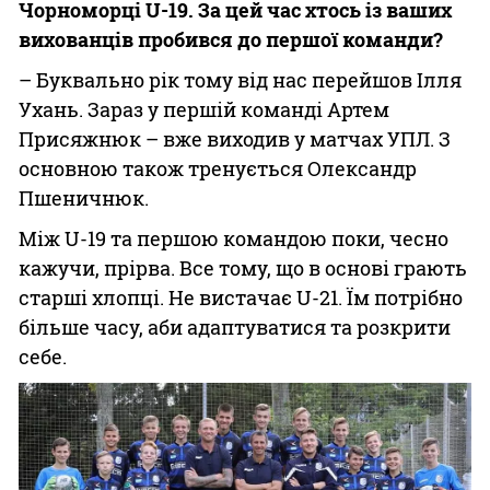
Чорноморці U-19. За цей час хтось із ваших
вихованців пробився до першої команди?
– Буквально рік тому від нас перейшов Ілля
Ухань. Зараз у першій команді Артем
Присяжнюк – вже виходив у матчах УПЛ. З
основною також тренується Олександр
Пшеничнюк.
Між U-19 та першою командою поки, чесно
кажучи, прірва. Все тому, що в основі грають
старші хлопці. Не вистачає U-21. Їм потрібно
більше часу, аби адаптуватися та розкрити
себе.