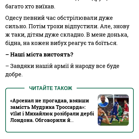
багато хто виїхав.
Одесу певний час обстрілювали дуже
сильно. Потім трохи відпустили. Але, знову
ж таки, дітям дуже складно. В мене донька,
бідна, на кожен вибух реагує та боїться.
– Наші міста вистоять?
– Завдяки нашій армії й народу все буде
добре.
ЧИТАЙТЕ ТАКОЖ
«Арсенал не прогадав, взявши
замість Мудрика Троссарда»:
v1lat і Михайлюк розібрали дербі
Лондона. Обговорили й
Зінченка