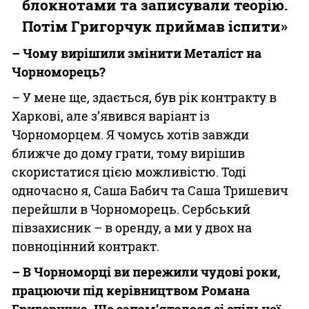
блокнотами та записували теорію.
Потім Григорчук приймав іспити»
– Чому вирішили змінити Металіст на
Чорноморець?
– У мене ще, здається, був рік контракту в
Харкові, але з’явився варіант із
Чорноморцем. Я чомусь хотів завжди
ближче до дому грати, тому вирішив
скористатися цією можливістю. Тоді
одночасно я, Саша Бабич та Саша Тришевич
перейшли в Чорноморець. Сербський
півзахисник – в оренду, а ми у двох на
повноцінний контракт.
– В Чорноморці ви пережили чудові роки,
працюючи під керівництвом Романа
Григорчука. Що запам’яталося зі спільної