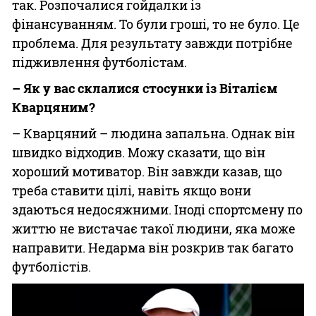
так. Розпочалися гойдалки із
фінансуванням. То були гроші, то не було. Це
проблема. Для результату завжди потрібне
підживлення футболістам.
– Як у вас склалися стосунки із Віталієм
Кварцяним?
– Кварцяний – людина запальна. Однак він
швидко відходив. Можу сказати, що він
хороший мотиватор. Він завжди казав, що
треба ставити цілі, навіть якщо вони
здаються недосяжними. Іноді спортсмену по
життю не вистачає такої людини, яка може
направити. Недарма він розкрив так багато
футболістів.