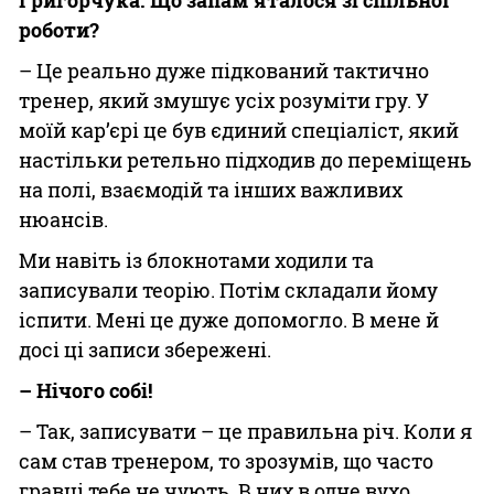
роботи?
– Це реально дуже підкований тактично
тренер, який змушує усіх розуміти гру. У
моїй кар’єрі це був єдиний спеціаліст, який
настільки ретельно підходив до переміщень
на полі, взаємодій та інших важливих
нюансів.
Ми навіть із блокнотами ходили та
записували теорію. Потім складали йому
іспити. Мені це дуже допомогло. В мене й
досі ці записи збережені.
– Нічого собі!
– Так, записувати – це правильна річ. Коли я
сам став тренером, то зрозумів, що часто
гравці тебе не чують. В них в одне вухо