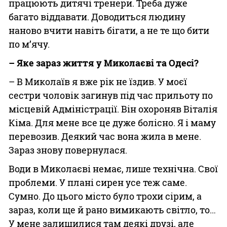
працюють дитячі тренери. Треба дуже
багато віддавати. Доводиться людину
наново вчити навіть бігати, а не те що бити
по м’ячу.
– Яке зараз життя у Миколаєві та Одесі?
– В Миколаїв я вже рік не їздив. У моєї
сестри чоловік загинув під час прильоту по
місцевій Адміністрації. Він охороняв Віталія
Кіма. Для мене все це дуже болісно. Я і маму
перевозив. Деякий час вона жила в мене.
Зараз знову повернулася.
Води в Миколаєві немає, лише технічна. Свої
проблеми. У плані сирен усе теж саме.
Сумно. До цього місто було трохи сірим, а
зараз, коли ще й рано вимикають світло, то…
У мене залишилися там деякі друзі, але