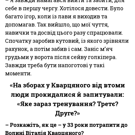
себе в першу чергу. Хотілося довести. Було
багато ігор, коли із лави я виходив та
допомагав. Так вийшло, що мої чуття,
навички та досвід цього разу спрацювали.
Спочатку заробив кутовий, із якого зрівняли
рахунок, а потім забив і сам. Заніс м’яч
грудьми у ворота після сейву голкіпера.
Завжди треба бути напоготові у такі
моменти.
«На зборах у Кварцяного від втоми
люди прокидалися й запитували:
«Яке зараз тренування? Третє?
Друге?»
– Розкажіть, як це – у 33 роки потрапити до
Волині Віталія Кварцяного?