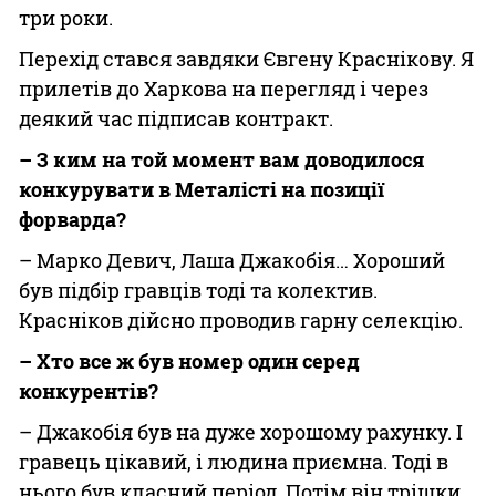
три роки.
Перехід стався завдяки Євгену Краснікову. Я
прилетів до Харкова на перегляд і через
деякий час підписав контракт.
– З ким на той момент вам доводилося
конкурувати в Металісті на позиції
форварда?
– Марко Девич, Лаша Джакобія… Хороший
був підбір гравців тоді та колектив.
Красніков дійсно проводив гарну селекцію.
– Хто все ж був номер один серед
конкурентів?
– Джакобія був на дуже хорошому рахунку. І
гравець цікавий, і людина приємна. Тоді в
нього був класний період. Потім він трішки