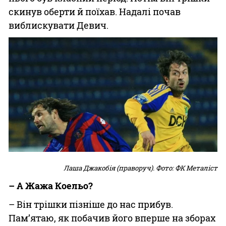
скинув оберти й поїхав. Надалі почав
виблискувати Девич.
Лаша Джакобія (праворуч). Фото: ФК Металіст
– А Жажа Коельо?
– Він трішки пізніше до нас прибув.
Пам’ятаю, як побачив його вперше на зборах