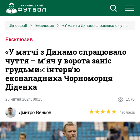
Новини
ukrfootball
ексклюзив
«У матчі з Динамо спрацювало чуття – м’яч у ворота заніс грудьми»: інтерв’ю екснападника Чорноморця Діденка
Ексклюзив
Збірна
«У матчі з Динамо спрацювало
Єврокубки
чуття – м’яч у ворота заніс
грудьми»: інтерв’ю
УПЛ
екснападника Чорноморця
Діденка
1 ліга
25 квітня 2024, 09:15
1570
2 ліга
★
★
★
★
★
★
★
★
★
★
Дмитро Вєнков
7 голосів
Різне
Букмекери