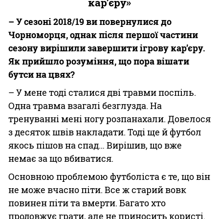
кар’єру»
– У сезоні 2018/19 ви повернулися до
Чорноморця, однак після першої частини
сезону вирішили завершити ігрову кар’єру.
Як прийшло розуміння, що пора вішати
бутси на цвях?
– У мене тоді сталися дві травми поспіль.
Одна травма взагалі безглузда. На
тренуванні мені ногу розпанахали. Довелося
з десяток швів накладати. Тоді ще й футбол
якось пішов на спад… Вирішив, що вже
немає за що вбиватися.
Основною проблемою футболіста є те, що він
не може вчасно піти. Все ж старий вовк
повинен піти та вмерти. Багато хто
продовжує грати, але не приносить користі.