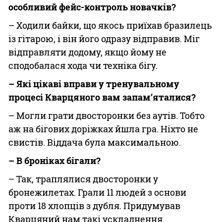
особливий фейс-контроль новачків?
– Ходили байки, що якось приїхав бразилець
із гітарою, і він його одразу відправив. Міг
відправляти додому, якщо йому не
сподобалася хода чи техніка бігу.
– Які цікаві вправи у тренувальному
процесі Кварцяного вам запам’яталися?
– Могли грати двосторонки без аутів. Тобто
аж на бігових доріжках йшла гра. Ніхто не
свистів. Віддача була максимальною.
– В броніках бігали?
– Так, траплялися двосторонки у
бронежилетах. Грали 11 людей з основи
проти 18 хлопців з дубля. Придумував
Кварцяний нам такі ускладнення.