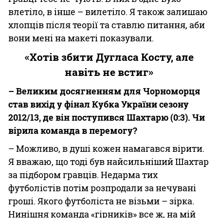
влетіло, в інше – вилетіло. Я також залишаю
хлопців після теорії та ставлю питання, аби
вони мені на макеті показували.
«Хотів збити Дугласа Косту, але
навіть не встиг»
– Великим досягненням для Чорноморця
став вихід у фінал Кубка України сезону
2012/13, де він поступився Шахтарю (0:3). Чи
вірила команда в перемогу?
– Можливо, в душі кожен намагався вірити.
Я вважаю, що тоді був найсильніший Шахтар
за підбором гравців. Недарма тих
футболістів потім розпродали за нечувані
гроші. Якого футболіста не візьми – зірка.
Нинішня команда «гірників» все ж, на мій