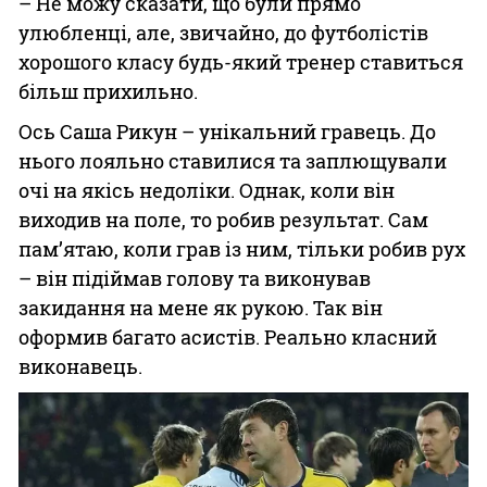
– Не можу сказати, що були прямо
улюбленці, але, звичайно, до футболістів
хорошого класу будь-який тренер ставиться
більш прихильно.
Ось Саша Рикун – унікальний гравець. До
нього лояльно ставилися та заплющували
очі на якісь недоліки. Однак, коли він
виходив на поле, то робив результат. Сам
пам’ятаю, коли грав із ним, тільки робив рух
– він підіймав голову та виконував
закидання на мене як рукою. Так він
оформив багато асистів. Реально класний
виконавець.