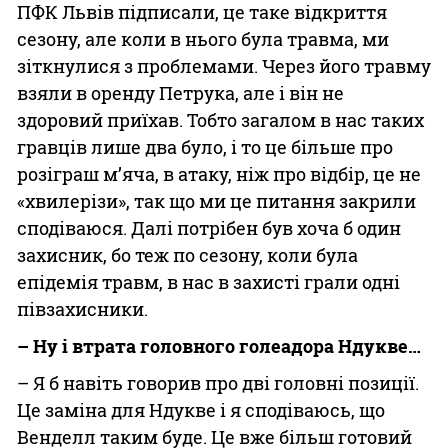
ПФК Львів підписали, це таке відкриття
сезону, але коли в нього була травма, ми
зіткнулися з проблемами. Через його травму
взяли в оренду Петрука, але і він не
здоровий приїхав. Тобто загалом в нас таких
гравців лише два було, і то це більше про
розіграш м’яча, в атаку, ніж про відбір, це не
«хвилерізи», так що ми це питання закрили
сподіваюся. Далі потрібен був хоча б один
захисник, бо теж по сезону, коли була
епідемія травм, в нас в захисті грали одні
півзахисники.
– Ну і втрата головного голеадора Ндукве…
– Я б навіть говорив про дві головні позиції.
Це заміна для Ндукве і я сподіваюсь, що
Венделл таким буде. Це вже більш готовий