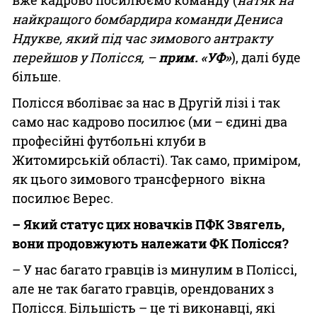
вже кадрово посилюємо команду (
натяк на
найкращого бомбардира команди Дениса
Ндукве, який під час зимового антракту
перейшов у Полісся, –
прим. «УФ»
), далі буде
більше.
Полісся вболіває за нас в Другій лізі і так
само нас кадрово посилює (ми – єдині два
професійні футбольні клуби в
Житомирській області). Так само, приміром,
як цього зимового трансферного вікна
посилює Верес.
– Який статус цих новачків ПФК Звягель,
вони продовжують належати ФК Полісся?
– У нас багато гравців із минулим в Поліссі,
але не так багато гравців, орендованих з
Полісся. Більшість – це ті виконавці, які