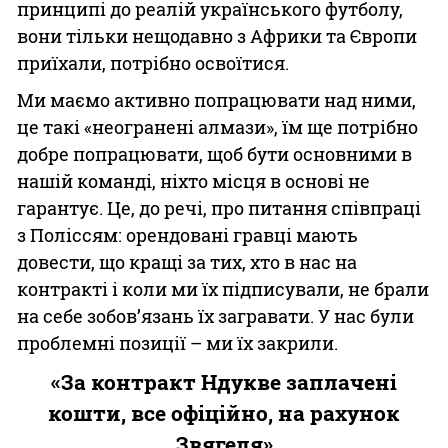
принципі до реалій українського футболу,
вони тільки нещодавно з Африки та Європи
приїхали, потрібно освоїтися.
Ми маємо активно попрацювати над ними,
це такі «неогранені алмази», їм ще потрібно
добре попрацювати, щоб бути основними в
нашій команді, ніхто місця в основі не
гарантує. Це, до речі, про питання співпраці
з Поліссям: орендовані гравці мають
довести, що кращі за тих, хто в нас на
контракті і коли ми їх підписували, не брали
на себе зобов’язань їх загравати. У нас були
проблемні позиції – ми їх закрили.
«За контракт Ндукве заплачені
кошти, все офіційно, на рахунок
Звягеля»