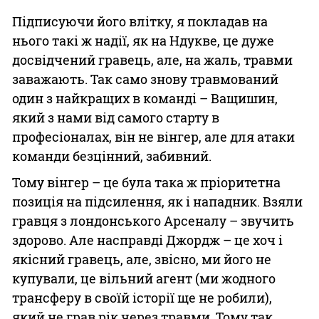
Підписуючи його влітку, я покладав на
нього такі ж надії, як на Ндукве, це дуже
досвідчений гравець, але, на жаль, травми
заважають. Так само знову травмований
один з найкращих в команді – Ващишин,
який з нами від самого старту в
професіоналах, він не вінгер, але для атаки
команди безцінний, забивний.
Тому вінгер – це була така ж пріоритетна
позиція на підсилення, як і нападник. Взяли
гравця з лондонського Арсеналу – звучить
здорово. Але насправді Джордж – це хоч і
якісний гравець, але, звісно, ми його не
купували, це вільний агент (ми жодного
трансферу в своїй історії ще не робили),
який не грав рік через травми. Тому так