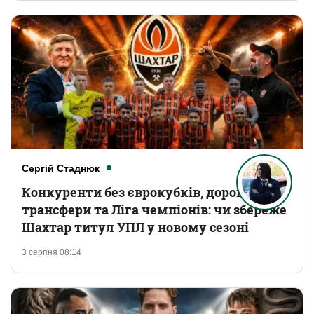
Сергій Стаднюк
Конкуренти без єврокубків, дорогі
трансфери та Ліга чемпіонів: чи збереже
Шахтар титул УПЛ у новому сезоні
3 серпня 08:14