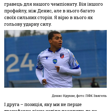
гравець для нашого чемпіонату. Він іншого
профайлу, ніж Денис, але в нього багато
своїх сильних сторін. Я вірю в нього як
гольову ударну силу.
Денис Ндукве, фото: ПФК Звягель
І друга – позиція, яку ми не перше
трансферне вікно хотіли посилити, та не