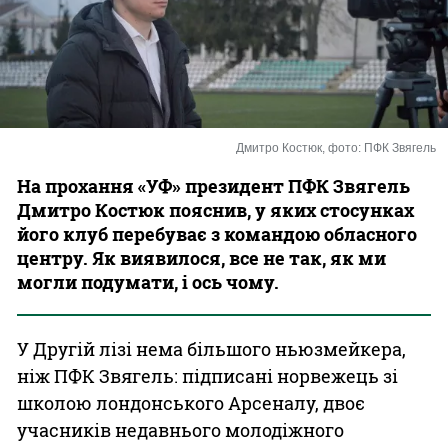
Казино
Дмитро Костюк, фото: ПФК Звягель
На прохання «УФ» президент ПФК Звягель
Дмитро Костюк пояснив, у яких стосунках
його клуб перебуває з командою обласного
центру. Як виявилося, все не так, як ми
могли подумати, і ось чому.
У Другій лізі нема більшого ньюзмейкера,
ніж ПФК Звягель: підписані норвежець зі
школою лондонського Арсеналу, двоє
учасників недавнього молодіжного