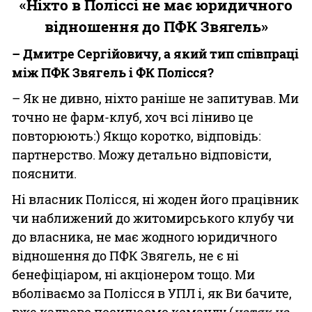
«Ніхто в Поліссі не має юридичного
відношення до ПФК Звягель»
– Дмитре Сергійовичу, а який тип співпраці
між ПФК Звягель і ФК Полісся?
– Як не дивно, ніхто раніше не запитував. Ми
точно не фарм-клуб, хоч всі ліниво це
повторюють:) Якщо коротко, відповідь:
партнерство. Можу детально відповісти,
пояснити.
Ні власник Полісся, ні жоден його працівник
чи наближений до житомирського клубу чи
до власника, не має жодного юридичного
відношення до ПФК Звягель, не є ні
бенефіціаром, ні акціонером тощо. Ми
вболіваємо за Полісся в УПЛ і, як Ви бачите,