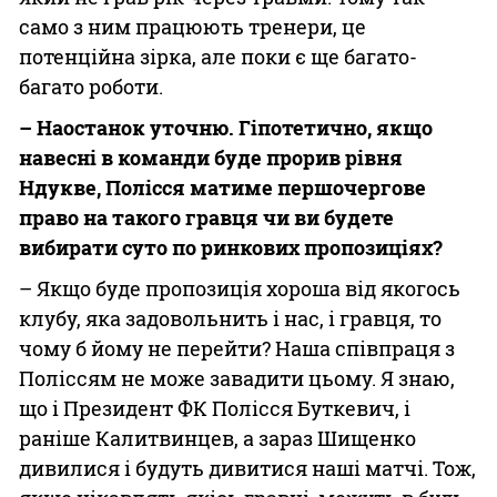
само з ним працюють тренери, це
потенційна зірка, але поки є ще багато-
багато роботи.
– Наостанок уточню. Гіпотетично, якщо
навесні в команди буде прорив рівня
Ндукве, Полісся матиме першочергове
право на такого гравця чи ви будете
вибирати суто по ринкових пропозиціях?
– Якщо буде пропозиція хороша від якогось
клубу, яка задовольнить і нас, і гравця, то
чому б йому не перейти? Наша співпраця з
Поліссям не може завадити цьому. Я знаю,
що і Президент ФК Полісся Буткевич, і
раніше Калитвинцев, а зараз Шищенко
дивилися і будуть дивитися наші матчі. Тож,