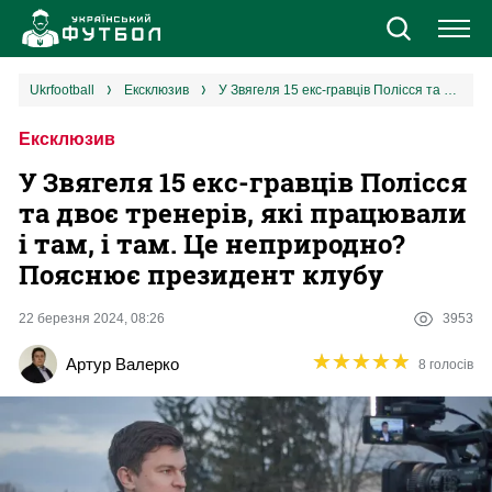
Новини
ukrfootball
ексклюзив
У Звягеля 15 екс-гравців Полісся та двоє тренерів, які працювали і там, і там. Це неприродно? Пояснює президент клубу
Ексклюзив
Збірна
У Звягеля 15 екс-гравців Полісся
Єврокубки
та двоє тренерів, які працювали
і там, і там. Це неприродно?
УПЛ
Пояснює президент клубу
1 ліга
22 березня 2024, 08:26
3953
★
★
★
★
★
★
★
★
★
★
Артур Валерко
8 голосів
2 ліга
Різне
Букмекери