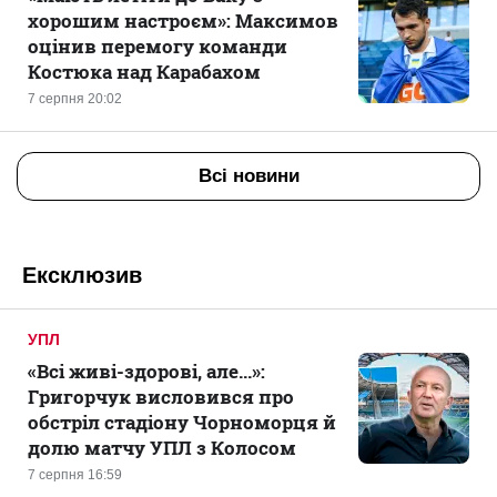
хорошим настроєм»: Максимов
оцінив перемогу команди
Костюка над Карабахом
7 серпня 20:02
Всі новини
Ексклюзив
УПЛ
«Всі живі-здорові, але...»:
Григорчук висловився про
обстріл стадіону Чорноморця й
долю матчу УПЛ з Колосом
7 серпня 16:59