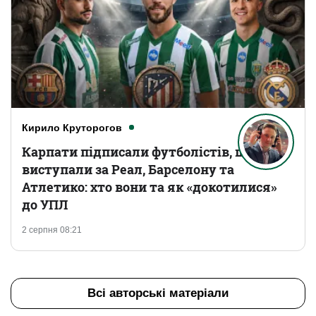
Кирило Круторогов
Карпати підписали футболістів, що
виступали за Реал, Барселону та
Атлетико: хто вони та як «докотилися»
до УПЛ
2 серпня 08:21
Всі авторські матеріали