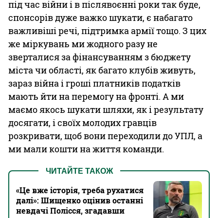
під час війни і в післявоєнні роки так буде,
спонсорів дуже важко шукати, є набагато
важливіші речі, підтримка армії тощо. З цих
же міркувань ми жодного разу не
зверталися за фінансуванням з бюджету
міста чи області, як багато клубів живуть,
зараз війна і гроші платників податків
мають йти на перемогу на фронті. А ми
маємо якось шукати шляхи, як і результату
досягати, і своїх молодих гравців
розкривати, щоб вони переходили до УПЛ, а
ми мали кошти на життя команди.
ЧИТАЙТЕ ТАКОЖ
«Це вже історія, треба рухатися
далі»: Шищенко оцінив останні
невдачі Полісся, згадавши