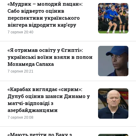
«Мудрик – молодий пацан»:
Сабо відверто оцінив
перспективи українського
вінгера відродити кар’єру
7 серпня 20:40
«Я отримав освіту у Єгипті»:
українські воїни взяли в полон
Мохамеда Салаха
7 серпня 20:21
«Карабах виглядає «сирим»:
Дулуб оцінив шанси Динамо у
матчі-відповіді з
азербайджанцями
7 серпня 20:08
«Мають летіти до Баку з