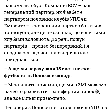
нашому автобусі. Компанія BGV – наш
генеральний партнер. Як Фавбет є
партнером половини клубів УПЛ чи
Емірейтс – генеральний партнер багатьох
топ-клубів, але це не означає, що вони тими
клубами володіють. До речі, пошук
партнерів – процес безперервний, і я
сподіваюсь, що нові партнери до нас
приєднаються.
– А ще ми нарахували 15 екс- і не екс-
футболістів Полісся в складі.
– Мені навіть приємно, що ми в ЗМІ можемо
начебто розривати трансферний ринок😄,
але все більш приземлено.
Легіонери з Полісся не готові поки до УПЛ і в