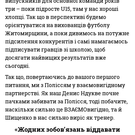
випускників для основної команди років
три – поки підросте U15, там у нас хороші
хлопці. Так що в перспективі будемо
орієнтуватися на вихованців футболу
Житомирщини, а поки дивимось на потужне
підсилення конкурентів і самі намагаємось
підписувати гравців зі школою, щоб
досягати найвищих результатів вже
сьогодні.
Так що, повертаючись до вашого першого
питання, ми з Поліссям у взаємовигідному
партнерстві. Як наш Денис Ндукве почне
пачками забивати за Полісся, тоді побачите,
наскільки сильно це ВЗАЄМОвигідно, та й
Шищенко в нас сильно виріс як тренер.
«Жодних зобов’язань віддавати