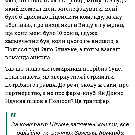
якщо цікавлять якісь гравці, можуть в будь-
який момент мені зателефонувати, мені
було б приємно підсилити команду, за яку
вболіваю, про вихід якої в Вищу лігу мріяв,
ще коли мені було 10 років, і дуже
засмучений був, коли цього не вийшло, а
Полісся тоді було близьке, а потім взагалі
команда зникла.
Так що, якщо житомирянам потрібно буде,
вони знають, як звернутися і отримати
потрібного гравця. До речі, знову ж таки, про
партнерство, а не про фарм-клуб. Як Денис
Ндукве пішов в Полісся? Це трансфер.
За контракт Ндукве заплачені кошти, все
офіційно, на рахунок Звягеля.
Команда