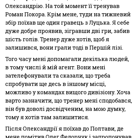
Олександрію. На той момент її тренував
Роман Покора. Крім мене, туди на тижневий
збір поїхав ще один гравець з Луцька. Я себе
дуже добре проявив, зігравши дві гри, забив
шість голів. Тренер дуже хотів, щоб я
залишився, вони грали тоді в Першій лізі.
Того часу мені допомагали декілька людей,
в тому числі й мій агент. Вони мені
зателефонували та сказали, що треба
спробувати ще десь в іншому місці,
можливо у командах вищого дивізіону. Хоча
варто зазначити, що тренер мені сподобався,
він був доволі досвідченим, на мою думку,
тому я хотів там залишитися.
Після Олександрії я поїхав до Полтави, де
мене помітив Олег Федорчук і запропонував