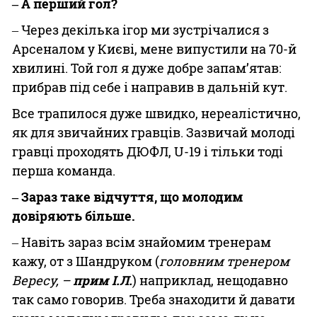
‒ А перший гол?
‒ Через декілька ігор ми зустрічалися з
Арсеналом у Києві, мене випустили на 70-й
хвилині. Той гол я дуже добре запам’ятав:
прибрав під себе і направив в дальній кут.
Все трапилося дуже швидко, нереалістично,
як для звичайних гравців. Зазвичай молоді
гравці проходять ДЮФЛ, U-19 і тільки тоді
перша команда.
‒ Зараз таке відчуття, що молодим
довіряють більше.
‒ Навіть зараз всім знайомим тренерам
кажу, от з Шандруком (
головним тренером
Вересу, –
прим І.Л.
) наприклад, нещодавно
так само говорив. Треба знаходити й давати