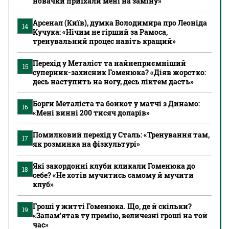
новачки приїхали мені на заміну»
Арсенал (Київ), думка Володимира про Леоніда
14
Кучука: «Нічим не гірший за Рамоса,
тренувальний процес навіть кращий»
Перехід у Металіст та найнеприємніший
15
суперник-захисник Гоменюка? «Діяв жорстко:
десь наступить на ногу, десь ліктем дасть»
Борги Металіста та бойкот у матчі з Динамо:
16
«Мені винні 200 тисяч доларів»
Помилковий перехід у Сталь: «Тренування там,
17
як розминка на фізкультурі»
Які закордонні клуби кликали Гоменюка до
18
себе? «Не хотів мучитись самому й мучити
клуб»
Гроші у житті Гоменюка. Що, де й скільки?
19
«Запам'ятав ту премію, величезні гроші на той
час»