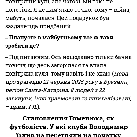
повітряній кулі, але чогось ми так і не
полетіли. Я не пам’ятаю точно, чому – війна,
мабуть, почалася. Цей подарунок був
заздалегідь придбаний.
‒ Плануєте в майбутньому все ж таки
зробити це?
‒ Під питанням. Ось нещодавно тільки бачив
новину, що десь загорілася та впала
повітряна куля, тому навіть і не знаю (
мова
про трагедію 21 червня 2025 року в Бразилії,
регіон Санта-Катаріна, 8 людей з 22
загинули, інші травмовані та шпиталізовані,
–
прим. І.Л.
).
Становлення Гоменюка, як
футболіста. У які клуби Володимир
їздив на перегляди на початку