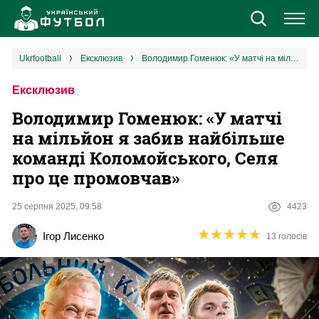
Новини
ukrfootball
ексклюзив
Володимир Гоменюк: «У матчі на мільйон я забив найбільше команді Коломойського, Селя про це промовчав»
Ексклюзив
Збірна
Володимир Гоменюк: «У матчі
Єврокубки
на мільйон я забив найбільше
команді Коломойського, Селя
УПЛ
про це промовчав»
1 ліга
25 серпня 2025, 09:58
4423
★
★
★
★
★
★
★
★
★
★
Ігор Лисенко
13 голосів
2 ліга
Різне
Букмекери