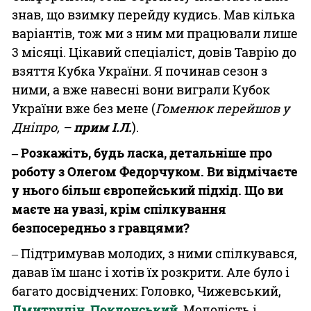
знав, що взимку перейду кудись. Мав кілька
варіантів, тож ми з ним ми працювали лише
3 місяці. Цікавий спеціаліст, довів Таврію до
взяття Кубка України. Я починав сезон з
ними, а вже навесні вони виграли Кубок
України вже без мене (
Гоменюк перейшов у
Дніпро, –
прим І.Л.
).
‒ Розкажіть, будь ласка, детальніше про
роботу з Олегом Федорчуком. Ви відмічаєте
у нього більш європейський підхід. Що ви
маєте на увазі, крім спілкування
безпосередньо з гравцями?
‒ Підтримував молодих, з ними спілкувався,
давав їм шанс і хотів їх розкрити. Але було і
багато досвідчених: Головко, Чижевський,
Дмитрулін
,
Поклонський
. Молодість і