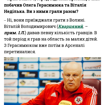
побачив Олега Герасимюка та Віталія
Неділька. Ви з ними грали разом?
‒ Ні, вони приїжджали грати з Волині.
Віталій Володимирович (
Кварцяний
, –
прим. І.Л.
) давав певну кількість гравців. В
той період я грав на область за малих дітей.
З Герасимюком вже потім в Арсеналі
перетиналися.