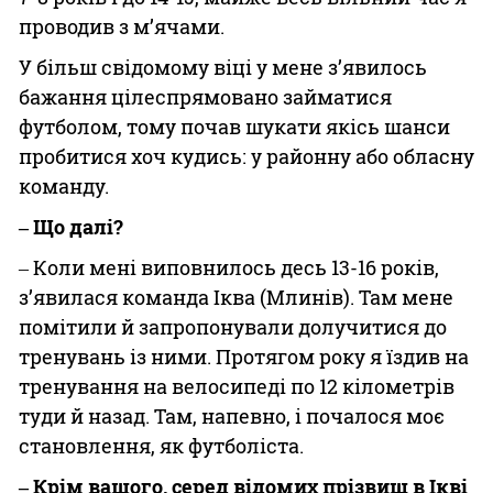
проводив з м’ячами.
У більш свідомому віці у мене з’явилось
бажання цілеспрямовано займатися
футболом, тому почав шукати якісь шанси
пробитися хоч кудись: у районну або обласну
команду.
‒ Що далі?
‒ Коли мені виповнилось десь 13-16 років,
з’явилася команда Іква (Млинів). Там мене
помітили й запропонували долучитися до
тренувань із ними. Протягом року я їздив на
тренування на велосипеді по 12 кілометрів
туди й назад. Там, напевно, і почалося моє
становлення, як футболіста.
‒ Крім вашого, серед відомих прізвищ в Ікві