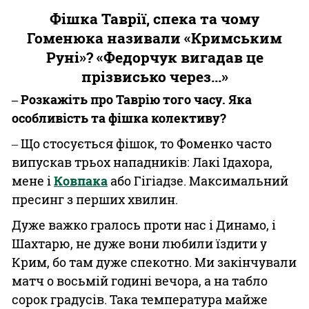
Фішка Таврії, спека та чому
Гоменюка називали «Кримським
Руні»? «Федорчук вигадав це
прізвисько через...»
‒ Розкажіть про Таврію того часу. Яка
особливість та фішка колективу?
‒ Що стосується фішок, то Фоменко часто
випускав трьох нападників: Лакі Ідахора,
мене і
Ковпака
або Гігіадзе. Максимальний
пресинг з перших хвилин.
Дуже важко гралось проти нас і Динамо, і
Шахтарю, не дуже вони любили їздити у
Крим, бо там дуже спекотно. Ми закінчували
матч о восьмій годині вечора, а на табло
сорок градусів. Така температура майже