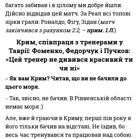
багато забивав і в цілому ми добре йшли.
Дійсно відвідав цей матч. За Реал всі топові
зірки грали: Роналдо, Фігу, Зідан (
матч
закінчився з рахунком 2:2, –
прим. І.Л.
).
Крим, співпраця з тренерами у
Таврії: Фоменко, Федорчук і Пучков:
«Цей тренер не дивився красивий ти
чи ні»
‒ Як вам Крим? Читав, що ви не бачили до
цього моря.
‒ Так, звісно, не бачив. В Рівненській області
немає моря :)
Але, вже й граючи в Криму, перші пів року я
його тільки бачив на відстані. Не їздив, бо
весь час тренувався та працював над собою.