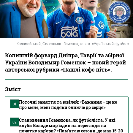
Казино
Коломойський, Селезньов і Гоменюк, колаж: «Український футбол»
Колишній форвард Дніпра, Таврії та збірної
України Володимир Гоменюк – новий герой
авторської рубрики «Пашлі кофє піть».
Зміст
Поточні заняття та ювілей: «Бажання – це не
01
про мене, мені подяки ближче до серця»
Становлення Гоменюка, як футболіста. У які
02
клуби Володимир їздив на перегляди на
початку кар’єри? «Пам’ятаю сезони, де мав 15-20