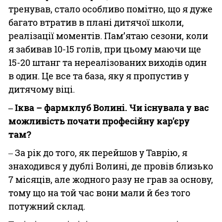
тренував, стало особливо помітно, що я дуже
багато втратив в плані дитячої школи,
реалізації моментів. Пам’ятаю сезони, коли
я забивав 10-15 голів, при цьому маючи ще
15-20 штанг та нереалізованих виходів один
в один. Це все та база, яку я пропустив у
дитячому віці.
‒ Іква – фармклуб Волині. Чи існувала у вас
можливість почати професійну кар’єру
там?
‒ За рік до того, як перейшов у Таврію, я
знаходився у дублі Волині, де провів близько
7 місяців, але жодного разу не грав за основу,
тому що на той час вони мали й без того
потужний склад.