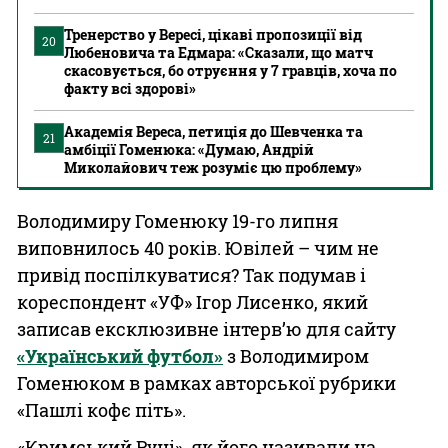
Тренерство у Вересі, цікаві пропозиції від
20
Любеновича та Едмара: «Сказали, що матч
скасовується, бо отруєння у 7 гравців, хоча по
факту всі здорові»
Академія Вереса, петиція до Шевченка та
21
амбіції Гоменюка: «Думаю, Андрій
Миколайович теж розуміє цю проблему»
Володимиру Гоменюку 19-го липня
виповнилось 40 років. Ювілей – чим не
привід поспілкуватися? Так подумав і
кореспондент «УФ» Ігор Лисенко, який
записав ексклюзивне інтерв’ю для сайту
«Український футбол»
з Володимиром
Гоменюком в рамках авторської рубрики
«Пашлі кофє піть».
«Кримський Руні», як його називали на