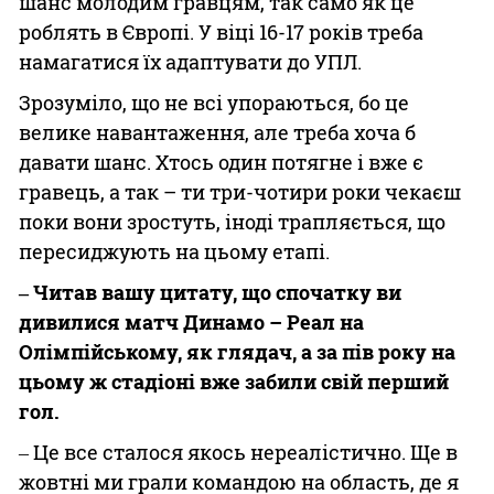
шанс молодим гравцям, так само як це
роблять в Європі. У віці 16-17 років треба
намагатися їх адаптувати до УПЛ.
Зрозуміло, що не всі упораються, бо це
велике навантаження, але треба хоча б
давати шанс. Хтось один потягне і вже є
гравець, а так – ти три-чотири роки чекаєш
поки вони зростуть, іноді трапляється, що
пересиджують на цьому етапі.
‒ Читав вашу цитату, що спочатку ви
дивилися матч Динамо – Реал на
Олімпійському, як глядач, а за пів року на
цьому ж стадіоні вже забили свій перший
гол.
‒ Це все сталося якось нереалістично. Ще в
жовтні ми грали командою на область, де я