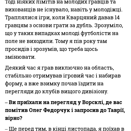
Тоді ніяких лімітів на молодих гравців та
вихованців не існувало, навіть у молодіжці.
Траплялися ігри, коли Кварцяний давав 14
гравцям з основи грати за дубль. Зрозуміло,
що у таких випадках молоді футболісти на
поле не виходили. Тому я пів року там
просидів і зрозумів, що треба щось
змінювати.
Деякий час я грав виключно на область,
стабільно отримував ігровий час і набирав
форму, а вже взимку почав їздити на
перегляди до клубів вищого дивізіону.
‒ Ви приїхали на перегляд у Ворсклі, де вас
помітив Олег Федорчук і запросив до Таврії,
вірно?
‒ Ще перед тим, в кінці листопада, я поїхав в