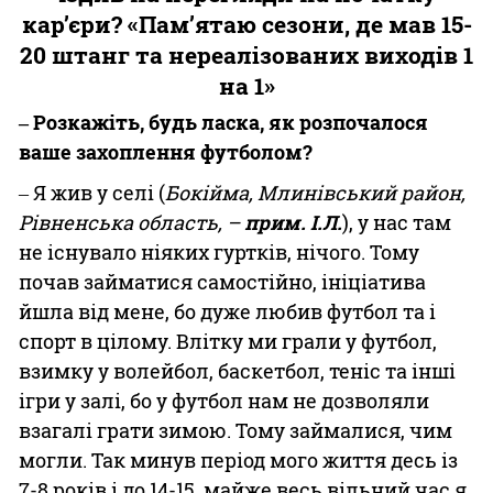
кар’єри? «Пам’ятаю сезони, де мав 15-
20 штанг та нереалізованих виходів 1
на 1»
‒ Розкажіть, будь ласка, як розпочалося
ваше захоплення футболом?
‒ Я жив у селі (
Бокійма, Млинівський район,
Рівненська область, –
прим. І.Л.
), у нас там
не існувало ніяких гуртків, нічого. Тому
почав займатися самостійно, ініціатива
йшла від мене, бо дуже любив футбол та і
спорт в цілому. Влітку ми грали у футбол,
взимку у волейбол, баскетбол, теніс та інші
ігри у залі, бо у футбол нам не дозволяли
взагалі грати зимою. Тому займалися, чим
могли. Так минув період мого життя десь із
7-8 років і до 14-15, майже весь вільний час я