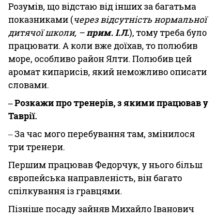
Розумів, що відстаю від інших за багатьма
показниками (
через відсутність нормальної
дитячої школи, –
прим. І.Л.
), тому треба було
працювати. А коли вже доїхав, то полюбив
море, особливо район Ялти. Полюбив цей
аромат кипарисів, який неможливо описати
словами.
‒ Розкажи про тренерів, з якими працював у
Таврії.
‒ За час мого перебування там, змінилося
три тренери.
Першим працював Федорчук, у нього більш
європейська направленість, він багато
спілкування із гравцями.
Пізніше посаду зайняв Михайло Іванович