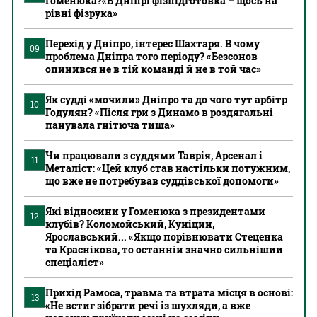
Гоменюка?«В Дніпрі фізпідготовка – щось на
рівні фізрука»
Перехід у Дніпро, інтерес Шахтаря. В чому
09
проблема Дніпра того періоду? «Безсонов
опинився не в тій команді й не в той час»
Як судді «мочили» Дніпро та до чого тут арбітр
10
Годулян? «Після гри з Динамо в роздягальні
панувала гнітюча тиша»
Чи працювали з суддями Таврія, Арсенал і
11
Металіст: «Цей клуб став настільки потужним,
що вже не потребував суддівської допомоги»
Які відносини у Гоменюка з президентами
12
клубів? Коломойський, Куніцин,
Ярославський... «Якщо порівнювати Стеценка
та Краснікова, то останній значно сильніший
спеціаліст»
Прихід Рамоса, травма та втрата місця в основі:
13
«Не встиг зібрати речі із шухляди, а вже