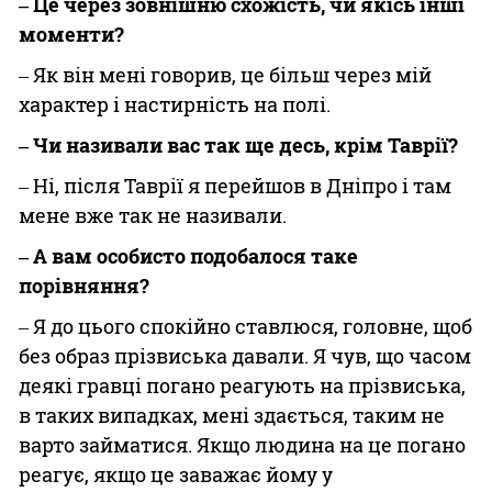
‒ Це через зовнішню схожість, чи якісь інші
моменти?
‒ Як він мені говорив, це більш через мій
характер і настирність на полі.
‒ Чи називали вас так ще десь, крім Таврії?
‒ Ні, після Таврії я перейшов в Дніпро і там
мене вже так не називали.
‒ А вам особисто подобалося таке
порівняння?
‒ Я до цього спокійно ставлюся, головне, щоб
без образ прізвиська давали. Я чув, що часом
деякі гравці погано реагують на прізвиська,
в таких випадках, мені здається, таким не
варто займатися. Якщо людина на це погано
реагує, якщо це заважає йому у