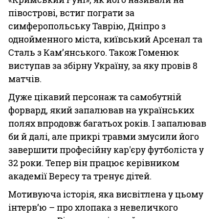
півострові, встиг пограти за
симферопольську Таврію, Дніпро з
однойменного міста, київський Арсенал та
Сталь з Кам’янського. Також Гоменюк
виступав за збірну Україну, за яку провів 8
матчів.
Дуже цікавий персонаж та самобутній
форвард, який запалював на українських
полях впродовж багатьох років. І запалював
би й далі, але прикрі травми змусили його
завершити професійну кар'єру футболіста у
32 роки. Тепер він працює керівником
академії Вересу та тренує дітей.
Мотивуюча історія, яка висвітлена у цьому
інтерв’ю – про хлопака з невеличкого