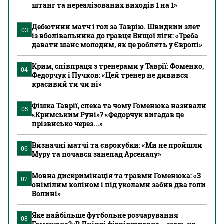
штанг та нереалізованих виходів 1 на 1»
Дебютний матч і гол за Таврію. Швидкий злет
03
із вболівальника до гравця Вищої ліги: «Треба
давати шанс молодим, як це роблять у Європі»
Крим, співпраця з тренерами у Таврії: Фоменко,
04
Федорчук і Пучков: «Цей тренер не дивився
красивий ти чи ні»
Фішка Таврії, спека та чому Гоменюка називали
05
«Кримським Руні»? «Федорчук вигадав це
прізвисько через...»
Визначні матчі та єврокубки: «Ми не пройшли
06
Муру та почався занепад Арсеналу»
Мовна дискримінація та травми Гоменюка: «З
07
онімілим коліном і під уколами забив два голи
Волині»
Яке найбільше футбольне розчарування
08