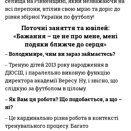
селища на Рівненщині, який незважаючи на
всі перепони, втілив свою мрію та доріс до
рівня збірної України по футболу!
Поточні заняття та ювілей:
«Бажання – це не про мене, мені
подяки ближче до серця»
‒ Володимире, чим ви зараз займаєтесь?
‒ Треную дітей 2013 року народження в
ДЮСШ, і паралельно виконую функцію
директора академії Вересу. Ну, і звісно, що
слідкую за футболом в цілому.
‒ Як Вам ця робота? Що подобається, а що –
ні?
‒ Це кардинально різна робота в контексті
тренувального процесу. Багато