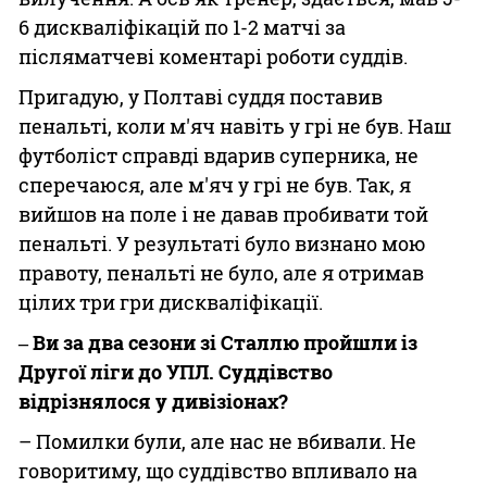
6 дискваліфікацій по 1-2 матчі за
післяматчеві коментарі роботи суддів.
Пригадую, у Полтаві суддя поставив
пенальті, коли м'яч навіть у грі не був. Наш
футболіст справді вдарив суперника, не
сперечаюся, але м'яч у грі не був. Так, я
вийшов на поле і не давав пробивати той
пенальті. У результаті було визнано мою
правоту, пенальті не було, але я отримав
цілих три гри дискваліфікації.
‒ Ви за два сезони зі Сталлю пройшли із
Другої ліги до УПЛ. Суддівство
відрізнялося у дивізіонах?
– Помилки були, але нас не вбивали. Не
говоритиму, що суддівство впливало на