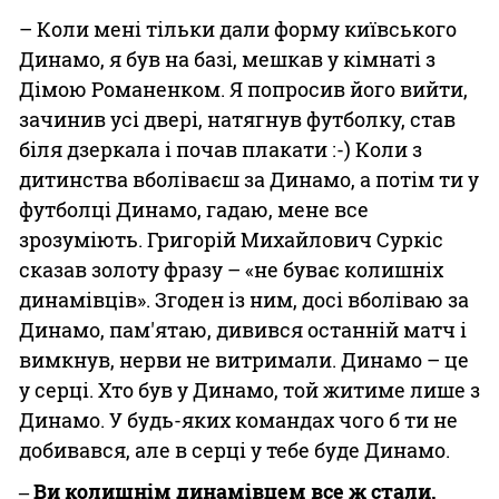
– Коли мені тільки дали форму київського
Динамо, я був на базі, мешкав у кімнаті з
Дімою Романенком. Я попросив його вийти,
зачинив усі двері, натягнув футболку, став
біля дзеркала і почав плакати :-) Коли з
дитинства вболіваєш за Динамо, а потім ти у
футболці Динамо, гадаю, мене все
зрозуміють. Григорій Михайлович Суркіс
сказав золоту фразу – «не буває колишніх
динамівців». Згоден із ним, досі вболіваю за
Динамо, пам'ятаю, дивився останній матч і
вимкнув, нерви не витримали. Динамо – це
у серці. Хто був у Динамо, той житиме лише з
Динамо. У будь-яких командах чого б ти не
добивався, але в серці у тебе буде Динамо.
‒ Ви колишнім динамівцем все ж стали.