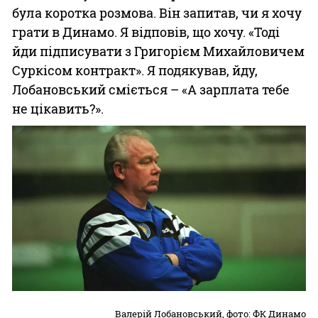
була коротка розмова. Він запитав, чи я хочу
грати в Динамо. Я відповів, що хочу. «Тоді
йди підписувати з Григорієм Михайловичем
Суркісом контракт». Я подякував, йду,
Лобановський сміється – «А зарплата тебе
не цікавить?».
Валерій Лобановський, фото: ФК Динамо