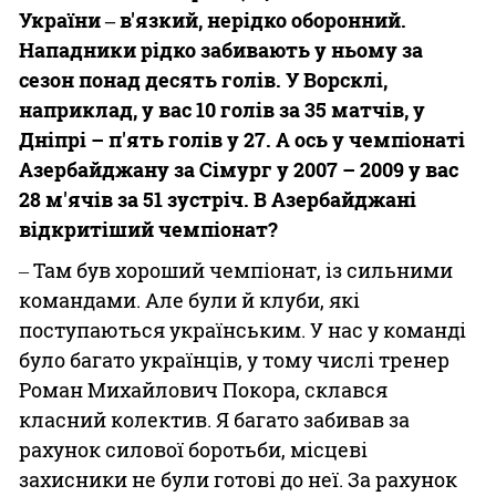
України ‒ в'язкий, нерідко оборонний.
Нападники рідко забивають у ньому за
сезон понад десять голів. У Ворсклі,
наприклад, у вас 10 голів за 35 матчів, у
Дніпрі – п'ять голів у 27. А ось у чемпіонаті
Азербайджану за Сімург у 2007 – 2009 у вас
28 м'ячів за 51 зустріч. В Азербайджані
відкритіший чемпіонат?
‒ Там був хороший чемпіонат, із сильними
командами. Але були й клуби, які
поступаються українським. У нас у команді
було багато українців, у тому числі тренер
Роман Михайлович Покора, склався
класний колектив. Я багато забивав за
рахунок силової боротьби, місцеві
захисники не були готові до неї. За рахунок