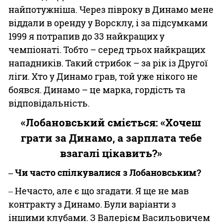
найпотужніша. Через півроку в Динамо мене
віддали в оренду у Ворсклу, і за підсумками
1999 я потрапив до 33 найкращих у
чемпіонаті. Тобто – серед трьох найкращих
нападників. Такий стрибок – за рік із Другої
ліги. Хто у Динамо грав, той уже нікого не
боявся. Динамо – це марка, гордість та
відповідальність.
«Лобановський сміється: «Хочеш
грати за Динамо, а зарплата тебе
взагалі цікавить?»
‒ Чи часто спілкувалися з Лобановським?
‒ Нечасто, але є що згадати. Я ще не мав
контракту з Динамо. Були варіанти з
іншими клубами. З Валерієм Васильовичем