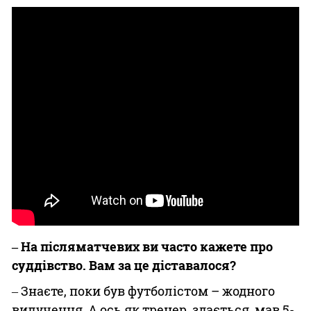
‒ На післяматчевих ви часто кажете про
суддівство. Вам за це діставалося?
‒ Знаєте, поки був футболістом – жодного
вилучення. А ось як тренер, здається, мав 5-