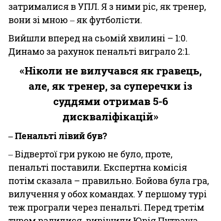
затрималися в УПЛ. Я з ними ріс, як тренер,
вони зі мною ‒ як футболісти.
Вийшли вперед на сьомій хвилині – 1:0.
Динамо за рахунок пенальті виграло 2:1.
«Ніколи не вилучався як гравець,
але, як тренер, за суперечки із
суддями отримав 5-6
дискваліфікацій»
‒ Пенальті лівий був?
‒ Відвертої гри рукою не було, проте,
пенальті поставили. Експертна комісія
потім сказала – правильно. Бойова була гра,
вилучення у обох командах. У першому турі
теж програли через пенальті. Перед третім
туром радилися, вирішили Юрія Путраша