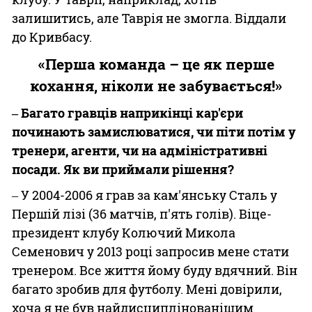
залишитись, але Таврія не змогла. Віддали
до Кривбасу.
«Перша команда – це як перше
кохання, ніколи не забувається!»
‒ Багато гравців наприкінці кар'єри
починають замислюватися, чи піти потім у
тренери, агенти, чи на адміністративні
посади. Як ви приймали рішення?
‒ У 2004-2006 я грав за кам'янську Сталь у
Першій лізі (36 матчів, п'ять голів). Віце-
президент клубу Колючий Микола
Семенович у 2013 році запросив мене стати
тренером. Все життя йому буду вдячний. Він
багато зробив для футболу. Мені довірили,
хоча я не був найдисциплінованішим