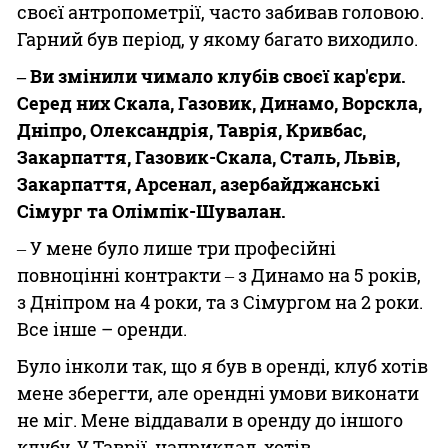
своєї антропометрії, часто забивав головою.
Гарний був період, у якому багато виходило.
‒ Ви змінили чимало клубів своєї кар'єри.
Серед них Скала, Газовик, Динамо, Ворскла,
Дніпро, Олександрія, Таврія, Кривбас,
Закарпаття, Газовик-Скала, Сталь, Львів,
Закарпаття, Арсенал, азербайджанські
Сімург та Олімпік-Шувалан.
‒ У мене було лише три професійні
повноцінні контракти ‒ з Динамо на 5 років,
з Дніпром на 4 роки, та з Сімургом на 2 роки.
Все інше – оренди.
Було інколи так, що я був в оренді, клуб хотів
мене зберегти, але орендні умови виконати
не міг. Мене віддавали в оренду до іншого
клубу. У Таврії, наприклад, хотів