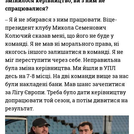
змінилося керівництво, ви з ним не
спрацювалися?
‒ Я й не збирався з ним працювати. Віце-
президент клубу Микола Семенович
Колючий сказав мені, що його не буде у
команді. Я не мав ні морального права, ні
якогось іншого залишатися в команді. Я не
міг переступити через себе. Неправильна
була зміна керівництва. Ми йшли в УПЛ
десь на 7-8 місці. На дві команди вище за нас
були накладені бани. Мав шанс зачепитися
за Лігу Європи. Треба було дати керівництву
допрацювати той сезон, а потім дивитися на
результат.