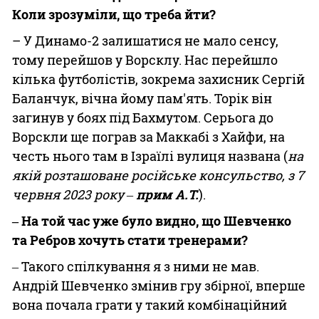
Коли зрозуміли, що треба йти?
– У Динамо-2 залишатися не мало сенсу,
тому перейшов у Ворсклу. Нас перейшло
кілька футболістів, зокрема захисник Сергій
Баланчук, вічна йому пам'ять. Торік він
загинув у боях під Бахмутом. Серьога до
Ворскли ще пограв за Маккабі з Хайфи, на
честь нього там в Ізраїлі вулиця названа (
на
якій розташоване російське консульство, з 7
червня 2023 року ‒
прим А.Т.
).
‒ На той час уже було видно, що Шевченко
та Ребров хочуть стати тренерами?
‒ Такого спілкування я з ними не мав.
Андрій Шевченко змінив гру збірної, вперше
вона почала грати у такий комбінаційний