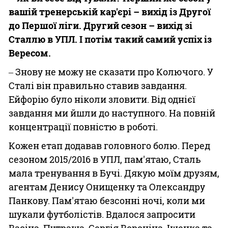
вашій тренерській кар'єрі – вихід із Другої
до Першої ліги. Другий сезон – вихід зі
Сталлю в УПЛ. І потім такий самий успіх із
Вересом.
‒ Знову не можу не сказати про Колючого. У
Сталі він правильно ставив завдання.
Ейфорію було ніколи зловити. Від однієї
завдання ми йшли до наступного. На повній
концентрації повністю в роботі.
Кожен етап додавав головного болю. Перед
сезоном 2015/2016 в УПЛ, пам'ятаю, Сталь
мала тренування в Бучі. Дякую моїм друзям,
агентам Денису Онищенку та Олександру
Панкову. Пам'ятаю безсонні ночі, коли ми
шукали футболістів. Вдалося запросити
Васіна, Путраша, Сергія Вороніна, Іщенка та