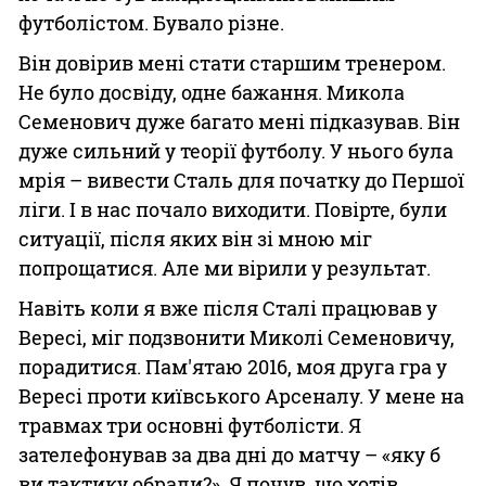
футболістом. Бувало різне.
Він довірив мені стати старшим тренером.
Не було досвіду, одне бажання. Микола
Семенович дуже багато мені підказував. Він
дуже сильний у теорії футболу. У нього була
мрія – вивести Сталь для початку до Першої
ліги. І в нас почало виходити. Повірте, були
ситуації, після яких він зі мною міг
попрощатися. Але ми вірили у результат.
Навіть коли я вже після Сталі працював у
Вересі, міг подзвонити Миколі Семеновичу,
порадитися. Пам'ятаю 2016, моя друга гра у
Вересі проти київського Арсеналу. У мене на
травмах три основні футболісти. Я
зателефонував за два дні до матчу – «яку б
ви тактику обрали?». Я почув, що хотів.