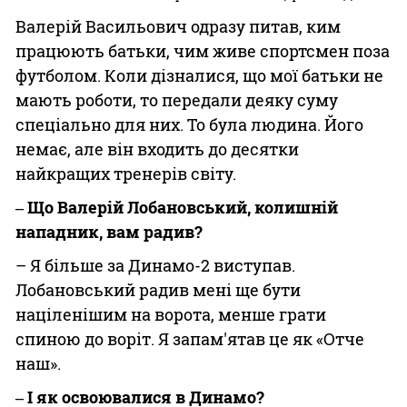
Валерій Васильович одразу питав, ким
працюють батьки, чим живе спортсмен поза
футболом. Коли дізналися, що мої батьки не
мають роботи, то передали деяку суму
спеціально для них. То була людина. Його
немає, але він входить до десятки
найкращих тренерів світу.
‒ Що Валерій Лобановський, колишній
нападник, вам радив?
– Я більше за Динамо-2 виступав.
Лобановський радив мені ще бути
націленішим на ворота, менше грати
спиною до воріт. Я запам'ятав це як «Отче
наш».
‒ І як освоювалися в Динамо?