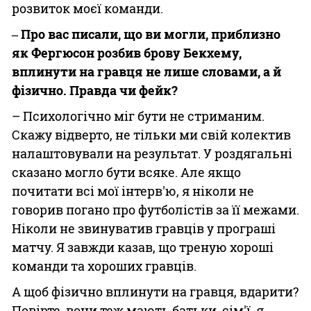
розвиток моєї команди.
‒ Про вас писали, що ви могли, приблизно
як Фергюсон розбив брову Бекхему,
вплинути на гравця не лише словами, а й
фізично. Правда чи фейк?
– Психологічно міг бути не стриманим.
Скажу відверто, не тільки ми свій колектив
налаштовували на результат. У роздягальні
сказано могло бути всяке. Але якщо
почитати всі мої інтерв'ю, я ніколи не
говорив погано про футболістів за її межами.
Ніколи не звинуватив гравців у програші
матчу. Я завжди казав, що треную хороші
команди та хороших гравців.
А щоб фізично вплинути на гравця, вдарити?
Повірте, вони теж мають батьки, сім'ї, я