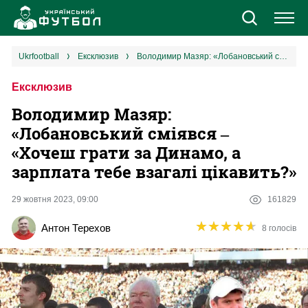
Новини
ukrfootball
ексклюзив
Володимир Мазяр: «Лобановський сміявся ‒ «Хочеш грати за Динамо, а зарплата тебе взагалі цікавить?»
Ексклюзив
Збірна
Володимир Мазяр:
Єврокубки
«Лобановський сміявся ‒
«Хочеш грати за Динамо, а
УПЛ
зарплата тебе взагалі цікавить?»
1 ліга
29 жовтня 2023, 09:00
161829
★
★
★
★
★
★
★
★
★
★
Антон Терехов
8 голосів
2 ліга
Різне
Букмекери