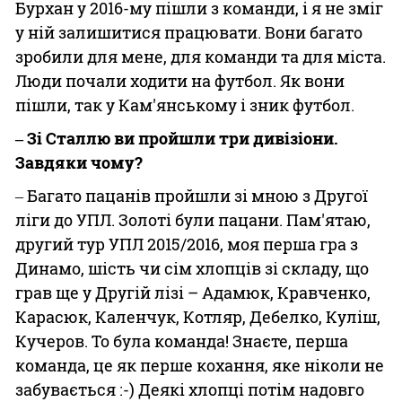
Бурхан у 2016-му пішли з команди, і я не зміг
у ній залишитися працювати. Вони багато
зробили для мене, для команди та для міста.
Люди почали ходити на футбол. Як вони
пішли, так у Кам'янському і зник футбол.
‒ Зі Сталлю ви пройшли три дивізіони.
Завдяки чому?
‒ Багато пацанів пройшли зі мною з Другої
ліги до УПЛ. Золоті були пацани. Пам'ятаю,
другий тур УПЛ 2015/2016, моя перша гра з
Динамо, шість чи сім хлопців зі складу, що
грав ще у Другій лізі – Адамюк, Кравченко,
Карасюк, Каленчук, Котляр, Дебелко, Куліш,
Кучеров. То була команда! Знаєте, перша
команда, це як перше кохання, яке ніколи не
забувається :-) Деякі хлопці потім надовго