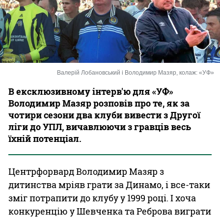
Казино
Валерій Лобановський і Володимир Мазяр, колаж: «УФ»
В ексклюзивному інтерв'ю для «УФ»
Володимир Мазяр розповів про те, як за
чотири сезони два клуби вивести з Другої
ліги до УПЛ, вичавлюючи з гравців весь
їхній потенціал.
Центрфорвард Володимир Мазяр з
дитинства мріяв грати за Динамо, і все-таки
зміг потрапити до клубу у 1999 році. І хоча
конкуренцію у Шевченка та Реброва виграти