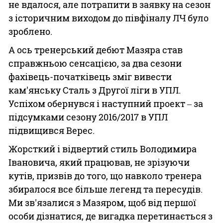
не вдалося, але потрапити в заявку на сезон
з історичним виходом до півфіналу ЛЧ було
зроблено.
А ось тренерський дебют Мазяра став
справжньою сенсацією, за два сезони
фахівець-початківець зміг вивести
кам'янську Сталь з Другої ліги в УПЛ.
Успіхом обернувся і наступний проект ‒ за
підсумками сезону 2016/2017 в УПЛ
підвищився Верес.
Жорсткий і відвертий стиль Володимира
Івановича, який працював, не зрізуючи
кутів, призвів до того, що навколо тренера
збиралося все більше легенд та пересудів.
Ми зв'язалися з Мазяром, щоб від першої
особи дізнатися, де вигадка перетинається з