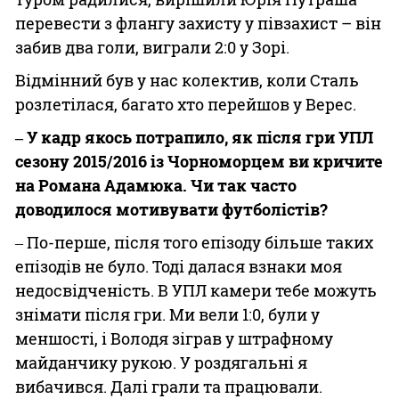
перевести з флангу захисту у півзахист – він
забив два голи, виграли 2:0 у Зорі.
Відмінний був у нас колектив, коли Сталь
розлетілася, багато хто перейшов у Верес.
‒ У кадр якось потрапило, як після гри УПЛ
сезону 2015/2016 із Чорноморцем ви кричите
на Романа Адамюка. Чи так часто
доводилося мотивувати футболістів?
‒ По-перше, після того епізоду більше таких
епізодів не було. Тоді далася взнаки моя
недосвідченість. В УПЛ камери тебе можуть
знімати після гри. Ми вели 1:0, були у
меншості, і Володя зіграв у штрафному
майданчику рукою. У роздягальні я
вибачився. Далі грали та працювали.