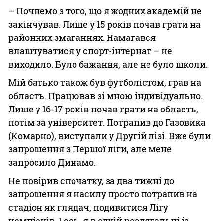
– Почнемо з того, що я жодних академій не
закінчував. Лише у 15 років почав грати на
районних змаганнях. Намагався
влаштуватися у спорт-інтернат – не
виходило. Було бажання, але не було школи.
Мій батько також був футболістом, грав на
область. Працював зі мною індивідуально.
Лише у 16-17 років почав грати на область,
потім за університет. Потрапив до Газовика
(Комарно), виступали у Другій лізі. Вже були
запрошення з Першої ліги, але мене
запросило Динамо.
Не повірив спочатку, за два тижні до
запрошення я насилу просто потрапив на
стадіон як глядач, подивитися Лігу
чемпіонів. І ось, я в одній роздягальні із