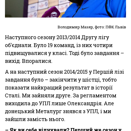
Володимир Мазяр, фото: ПФК Львів
Наступного сезону 2013/2014 Другу лігу
об'єднали. Було 19 команд, із них чотири
підвищувалися у класі. Тоді було завдання –
вихід. Впоралися.
А на наступний сезон 2014/2015 у Першій лізі
завдання було – закінчити у шістці, тобто
показати найкращий результат в історії
Сталі. Ми зайняли друге. За регламентом
виходила до УПЛ лише Олександрія. Але
донецький Металург знявся з УПЛ, і ми
зайшли замість нього.
– Як ви себе відчували? Перший же сезон у