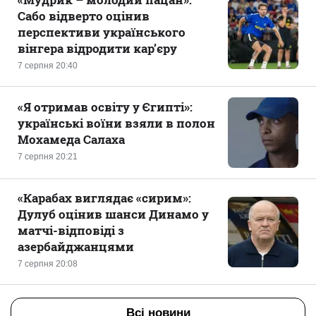
Сабо відверто оцінив
перспективи українського
вінгера відродити кар’єру
7 серпня 20:40
«Я отримав освіту у Єгипті»:
українські воїни взяли в полон
Мохамеда Салаха
7 серпня 20:21
«Карабах виглядає «сирим»:
Дулуб оцінив шанси Динамо у
матчі-відповіді з
азербайджанцями
7 серпня 20:08
Всі новини