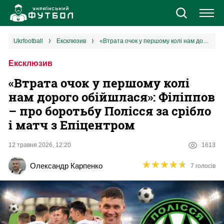
Новини
ukrfootball
ексклюзив
«Втрата очок у першому колі нам дорого обійшлася»: Філіппов – про боротьбу Полісся за срібло і матч з Епіцентром
Ексклюзив
Збірна
«Втрата очок у першому колі
Єврокубки
нам дорого обійшлася»: Філіппов
– про боротьбу Полісся за срібло
УПЛ
і матч з Епіцентром
1 ліга
12 травня 2026, 12:20
1613
★
★
★
★
★
★
★
★
★
★
Олександр Карпенко
7 голосів
2 ліга
Різне
Букмекери