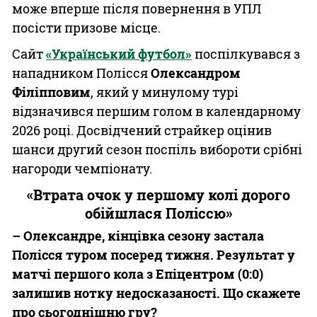
може вперше після повернення в УПЛ
посісти призове місце.
Сайт
«Український футбол»
поспілкувався з
нападником Полісся
Олександром
Філіпповим
, який у минулому турі
відзначився першим голом в календарному
2026 році. Досвідчений страйкер оцінив
шанси другий сезон поспіль вибороти срібні
нагороди чемпіонату.
«Втрата очок у першому колі дорого
обійшлася Поліссю»
– Олександре, кінцівка сезону застала
Полісся туром посеред тижня. Результат у
матчі першого кола з Епіцентром (0:0)
залишив нотку недосказаності. Що скажете
про сьогоднішню гру?