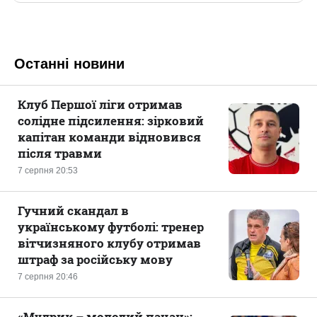
Останні новини
Клуб Першої ліги отримав
солідне підсилення: зірковий
капітан команди відновився
після травми
7 серпня 20:53
Гучний скандал в
українському футболі: тренер
вітчизняного клубу отримав
штраф за російську мову
7 серпня 20:46
«Мудрик – молодий пацан»: