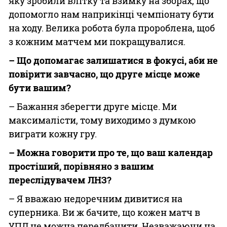
яку зробили влітку та взимку на зборах, що
допомогло нам наприкінці чемпіонату бути
на ходу. Велика робота була пророблена, щоб
з кожним матчем ми покращувалися.
– Що допомагає залишатися в фокусі, аби не
повірити завчасно, що друге місце може
бути вашим?
– Бажання зберегти друге місце. Ми
максималісти, тому виходимо з думкою
виграти кожну гру.
– Можна говорити про те, що ваш календар
простіший, порівняно з вашим
переслідувачем ЛНЗ?
– Я вважаю недоречним дивитися на
суперника. Ви ж бачите, що кожен матч в
УПЛ не можна передбачити. Незважаючи на