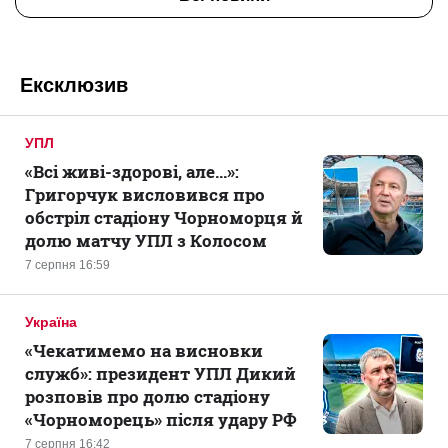
Ексклюзив
УПЛ
«Всі живі-здорові, але...»:
Григорчук висловився про
обстріл стадіону Чорноморця й
долю матчу УПЛ з Колосом
7 серпня 16:59
Україна
«Чекатимемо на висновки
служб»: президент УПЛ Дикий
розповів про долю стадіону
«Чорноморець» після удару РФ
7 серпня 16:42