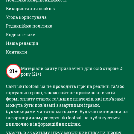
Використання cookies
Угода користувача
Редакційна політика
Кодекс етики
Наша редакція
Контакти
Матеріали сайту призначені для осіб старше 21
21+
року (21+)
Сайт ukrfootball.ua не проводить ігри на реальні та/або
віртуальні гроші, також сайт не приймає ні в якій
формі оплату ставок та/інших платежів, які пов’язані/
можуть бути пов’язані з азартними іграми,
букмекерами чи тоталізаторами. Будь-які матеріали на
інформаційному ресурсі ukrfootball.ua публікуються
виключно в інформаційних цілях.
УЧАСТЬ В АЗАРТНИХ ІГРАХ МОЖЕ ВИКЛИКАТИ ІГРОВУ