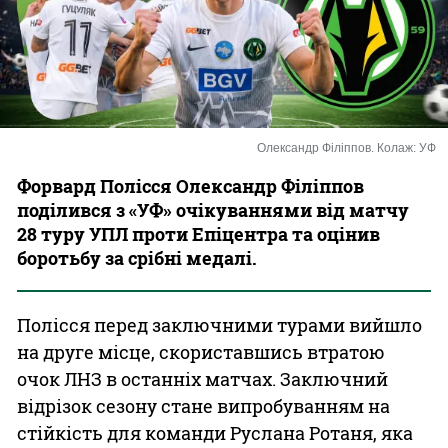
Казино
Олександр Філіппов. Колаж: УФ
Форвард Полісся Олександр Філіппов
поділився з «УФ» очікуваннями від матчу
28 туру УПЛ проти Епіцентра та оцінив
боротьбу за срібні медалі.
Полісся перед заключними турами вийшло
на друге місце, скориставшись втратою
очок ЛНЗ в останніх матчах. Заключний
відрізок сезону стане випробуванням на
стійкість для команди Руслана Ротаня, яка