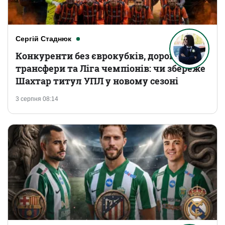
Сергій Стаднюк
Конкуренти без єврокубків, дорогі
трансфери та Ліга чемпіонів: чи збереже
Шахтар титул УПЛ у новому сезоні
3 серпня 08:14