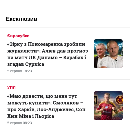
Ексклюзив
Єврокубки
«Зірку з Пономаренка зробили
журналісти»: Алієв дав прогноз
на матч ЛК Динамо – Карабах і
згадав Суркіса
5 серпня 18:23
УПЛ
«Маю довести, що мене тут
можуть купити»: Смоляков –
про Харків, Лос-Анджелес, Сон
Хин Міна і Льоріса
5 серпня 08:23