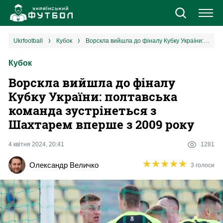
Новини
ukrfootball
кубок
Ворскла вийшла до фіналу Кубку України: полтавська команда зустрінеться з Шахтарем вперше з 2009 року
Кубок
Збірна
Ворскла вийшла до фіналу
Єврокубки
Кубку України: полтавська
команда зустрінеться з
УПЛ
Шахтарем вперше з 2009 року
1 ліга
4 квітня 2024, 20:41
1281
★
★
★
★
★
★
★
★
★
★
Олександр Величко
3 голоси
2 ліга
Різне
Букмекери