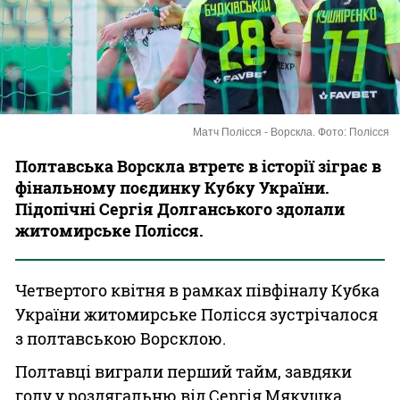
Казино
Матч Полісся - Ворскла. Фото: Полісся
Полтавська Ворскла втретє в історії зіграє в
фінальному поєдинку Кубку України.
Підопічні Сергія Долганського здолали
житомирське Полісся.
Четвертого квітня в рамках півфіналу Кубка
України житомирське Полісся зустрічалося
з полтавською Ворсклою.
Полтавці виграли перший тайм, завдяки
голу у роздягальню від Сергія Мякушка,