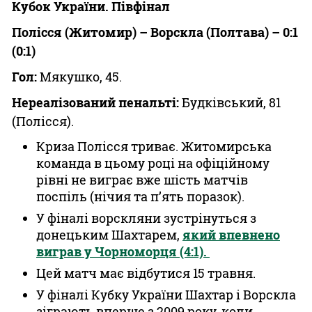
Кубок України. Півфінал
Полісся (Житомир) – Ворскла (Полтава) – 0:1
(0:1)
Гол:
Мякушко, 45.
Нереалізований пенальті:
Будківський, 81
(Полісся).
Криза Полісся триває. Житомирська
команда в цьому році на офіційному
рівні не виграє вже шість матчів
поспіль (нічия та п’ять поразок).
У фіналі ворскляни зустрінуться з
донецьким Шахтарем,
який впевнено
виграв у Чорноморця (4:1).
Цей матч має відбутися 15 травня.
У фіналі Кубку України Шахтар і Ворскла
зіграють вперше з 2009 року, коли