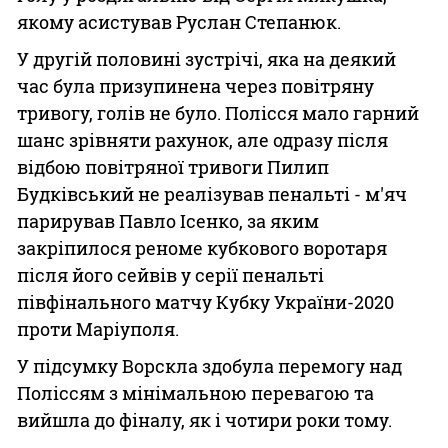
якому асистував Руслан Степанюк.
У другій половині зустрічі, яка на деякий
час була призупинена через повітряну
тривогу, голів не було. Полісся мало гарний
шанс зрівняти рахунок, але одразу після
відбою повітряної тривоги Пилип
Будківський не реалізував пенальті - м'яч
парирував Павло Ісенко, за яким
закріпилося реноме кубкового воротаря
після його сейвів у серії пенальті
півфінального матчу Кубку України-2020
проти Маріуполя.
У підсумку Ворскла здобула перемогу над
Поліссям з мінімальною перевагою та
вийшла до фіналу, як і чотири роки тому.