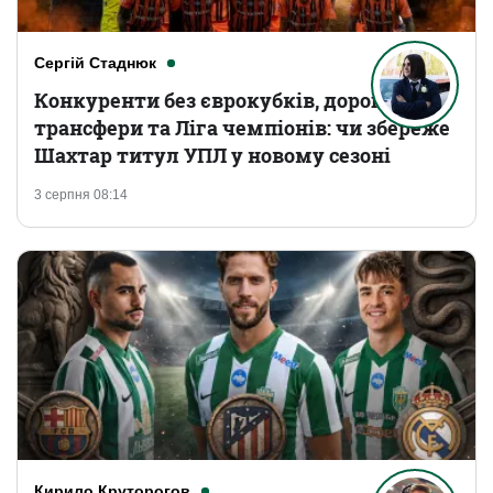
Сергій Стаднюк
Конкуренти без єврокубків, дорогі
трансфери та Ліга чемпіонів: чи збереже
Шахтар титул УПЛ у новому сезоні
3 серпня 08:14
Кирило Круторогов