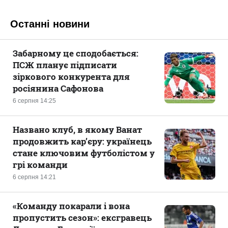
Останні новини
Забарному це сподобається:
ПСЖ планує підписати
зіркового конкурента для
росіянина Сафонова
6 серпня 14:25
Названо клуб, в якому Ванат
продовжить кар’єру: українець
стане ключовим футболістом у
грі команди
6 серпня 14:21
«Команду покарали і вона
пропустить сезон»: ексгравець