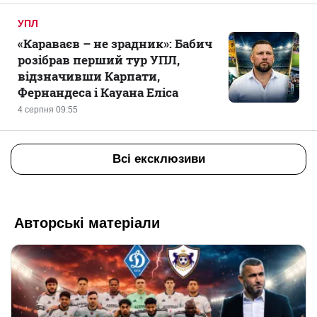
УПЛ
«Караваєв – не зрадник»: Бабич
розібрав перший тур УПЛ,
відзначивши Карпати,
Фернандеса і Кауана Еліса
4 серпня 09:55
Всі ексклюзиви
Авторські матеріали