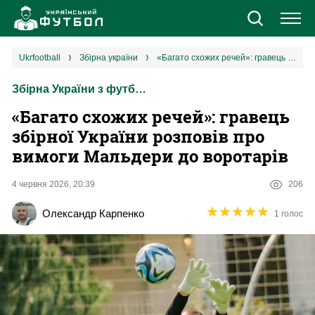
Новини
ukrfootball
збірна україни
«Багато схожих речей»: гравець збірної України розповів про вимоги Мальдери до воротарів
Збірна України з футболу
Збірна
«Багато схожих речей»: гравець
Єврокубки
збірної України розповів про
вимоги Мальдери до воротарів
УПЛ
4 червня 2026, 20:39
206
1 ліга
★
★
★
★
★
★
★
★
★
★
Олександр Карпенко
1 голос
2 ліга
Різне
Букмекери