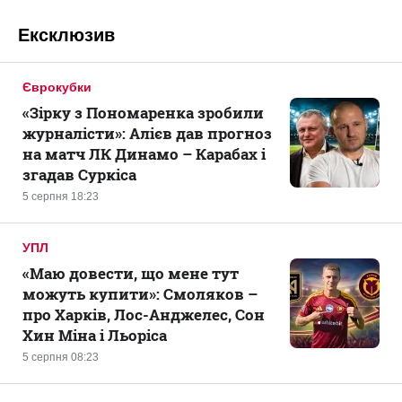
Ексклюзив
Єврокубки
«Зірку з Пономаренка зробили
журналісти»: Алієв дав прогноз
на матч ЛК Динамо – Карабах і
згадав Суркіса
5 серпня 18:23
УПЛ
«Маю довести, що мене тут
можуть купити»: Смоляков –
про Харків, Лос-Анджелес, Сон
Хин Міна і Льоріса
5 серпня 08:23