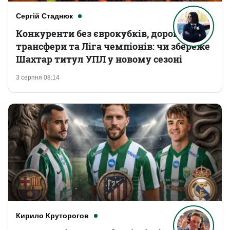
Сергій Стаднюк
Конкуренти без єврокубків, дорогі
трансфери та Ліга чемпіонів: чи збереже
Шахтар титул УПЛ у новому сезоні
3 серпня 08:14
Кирило Круторогов