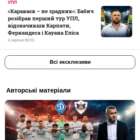
УПЛ
«Караваєв – не зрадник»: Бабич
розібрав перший тур УПЛ,
відзначивши Карпати,
Фернандеса і Кауана Еліса
4 серпня 09:55
Всі ексклюзиви
Авторські матеріали