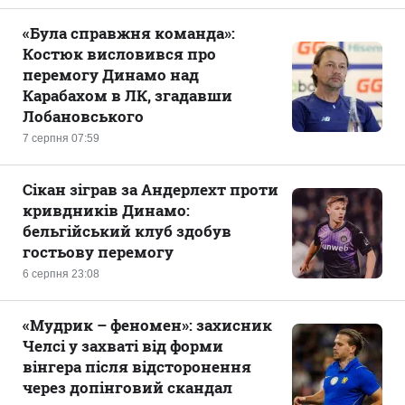
«Була справжня команда»:
Костюк висловився про
перемогу Динамо над
Карабахом в ЛК, згадавши
Лобановського
7 серпня 07:59
Сікан зіграв за Андерлехт проти
кривдників Динамо:
бельгійський клуб здобув
гостьову перемогу
6 серпня 23:08
«Мудрик – феномен»: захисник
Челсі у захваті від форми
вінгера після відсторонення
через допінговий скандал