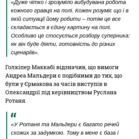
«Дуже чітко і зрозуміло вибудувана робота
кожного гравця на полі. Кожен розуміє що і в
якій ситуації йому робити – потім це все
складається в єдину картину на полі.
Особливо це стосується розбору суперника:
як він буде діяти, готовність до різних
сценаріїв».
Голкіпер Маккабі відзначив, що вимоги
Андреа Мальдери є подібними до тих, що
були у Єрмакова за часів виступів в
Олександрії під керівництвом Руслана
Ротаня.
«У Ротаня та Мальдери є багато речей
схожих за задумкою. Тому в мене є база і