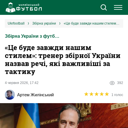
Новини
ukrfootball
збірна україни
«Це буде завжди нашим стилем»: тренер збірної України назвав речі, які важливіші за тактику
Збірна України з футболу
Збірна
«Це буде завжди нашим
Єврокубки
стилем»: тренер збірної України
назвав речі, які важливіші за
УПЛ
тактику
1 ліга
4 червня 2026, 17:42
392
★
★
★
★
★
★
★
★
★
★
Артем Жилінський
1 голос
2 ліга
Різне
Букмекери