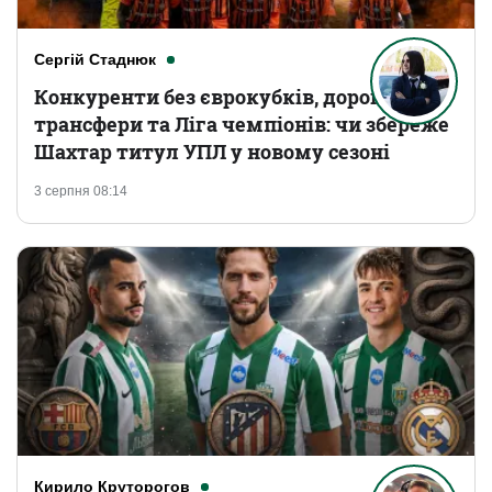
Сергій Стаднюк
Конкуренти без єврокубків, дорогі
трансфери та Ліга чемпіонів: чи збереже
Шахтар титул УПЛ у новому сезоні
3 серпня 08:14
Кирило Круторогов