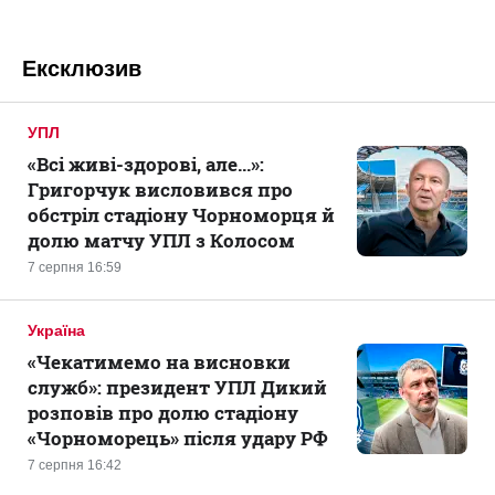
Ексклюзив
УПЛ
«Всі живі-здорові, але...»:
Григорчук висловився про
обстріл стадіону Чорноморця й
долю матчу УПЛ з Колосом
7 серпня 16:59
Україна
«Чекатимемо на висновки
служб»: президент УПЛ Дикий
розповів про долю стадіону
«Чорноморець» після удару РФ
7 серпня 16:42