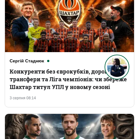
Сергій Стаднюк
Конкуренти без єврокубків, дорогі
трансфери та Ліга чемпіонів: чи збереже
Шахтар титул УПЛ у новому сезоні
3 серпня 08:14