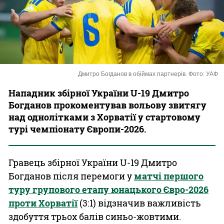
Казино
Дмитро Богданов в обіймах партнерів. Фото: УАФ
Нападник збірної України U-19 Дмитро
Богданов прокоментував вольову звитягу
над однолітками з Хорватії у стартовому
турі чемпіонату Європи-2026.
Гравець збірної України U-19 Дмитро
Богданов після перемоги у
матчі першого
туру групового етапу юнацького Євро-2026
проти Хорватії
(3:1) відзначив важливість
здобуття трьох балів синьо-жовтими.