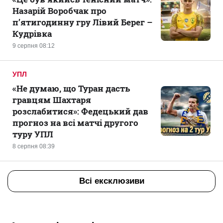
Назарій Воробчак про
п’ятигодинну гру Лівий Берег –
Кудрівка
9 серпня 08:12
УПЛ
«Не думаю, що Туран дасть
гравцям Шахтаря
розслабитися»: Федецький дав
прогноз на всі матчі другого
туру УПЛ
8 серпня 08:39
Всі ексклюзиви