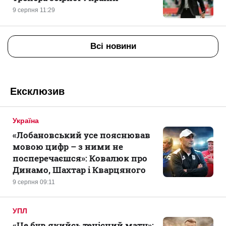
9 серпня 11:29
Всі новини
Ексклюзив
Україна
«Лобановський усе пояснював
мовою цифр – з ними не
посперечаєшся»: Ковалюк про
Динамо, Шахтар і Кварцяного
9 серпня 09:11
УПЛ
«Це був якийсь тенісний матч»: