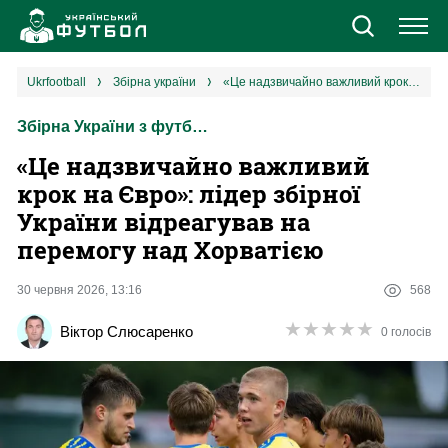
Новини
ukrfootball
збірна україни
«Це надзвичайно важливий крок на Євро»: лідер збірної України відреагував на перемогу над Хорватією
Збірна України з футболу
Збірна
«Це надзвичайно важливий
Єврокубки
крок на Євро»: лідер збірної
України відреагував на
УПЛ
перемогу над Хорватією
1 ліга
30 червня 2026, 13:16
568
★
★
★
★
★
★
★
★
★
★
Віктор Слюсаренко
0 голосів
2 ліга
Різне
Букмекери