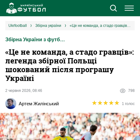
Новини
ukrfootball
збірна україни
«Це не команда, а стадо гравців»: легенда збірної Польщі шокований після програшу Україні
Збірна України з футболу
Збірна
«Це не команда, а стадо гравців»:
Єврокубки
легенда збірної Польщі
шокований після програшу
УПЛ
Україні
1 ліга
2 червня 2026, 08:46
798
★
★
★
★
★
★
★
★
★
★
Артем Жилінський
1 голос
2 ліга
Різне
Букмекери