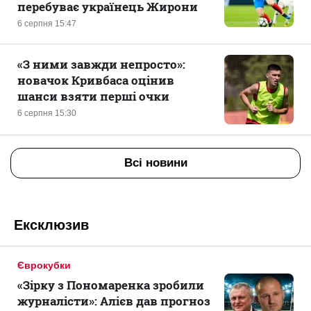
перебуває українець Жирони
6 серпня 15:47
«З ними завжди непросто»:
новачок Кривбаса оцінив
шанси взяти перші очки
6 серпня 15:30
Всі новини
Ексклюзив
Єврокубки
«Зірку з Пономаренка зробили
журналісти»: Алієв дав прогноз