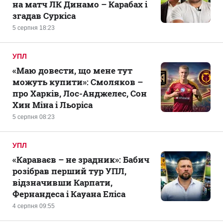
на матч ЛК Динамо – Карабах і
згадав Суркіса
5 серпня 18:23
УПЛ
«Маю довести, що мене тут
можуть купити»: Смоляков –
про Харків, Лос-Анджелес, Сон
Хин Міна і Льоріса
5 серпня 08:23
УПЛ
«Караваєв – не зрадник»: Бабич
розібрав перший тур УПЛ,
відзначивши Карпати,
Фернандеса і Кауана Еліса
4 серпня 09:55