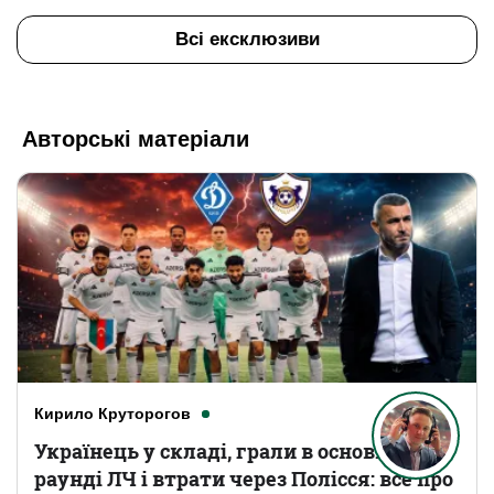
Всі ексклюзиви
Авторські матеріали
Кирило Круторогов
Українець у складі, грали в основному
раунді ЛЧ і втрати через Полісся: все про