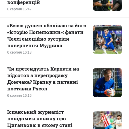
конференцій
6 серпня 16:47
«Всією душею вболіваю за його
«історію Попелюшки»: фанати
Челсі емоційно зустріли
повернення Мудрика
6 серпня 16:18
Чи претендують Карпати на
відсоток з перепродажу
Домчака? Крапку в питанні
поставив Русол
6 серпня 16:16
Іспанський журналіст
повідомив новину про
Циганкова: в якому стані