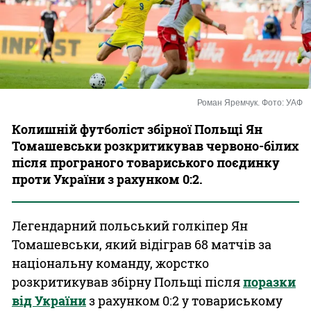
Казино
Роман Яремчук. Фото: УАФ
Колишній футболіст збірної Польщі Ян
Томашевськи розкритикував червоно-білих
після програного товариського поєдинку
проти України з рахунком 0:2.
Легендарний польський голкіпер Ян
Томашевськи, який відіграв 68 матчів за
національну команду, жорстко
розкритикував збірну Польщі після
поразки
від України
з рахунком 0:2 у товариському