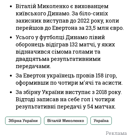
Віталій Миколенко є вихованцем
київського Динамо. За біло-синіх
захисник виступав до 2022 року, коли
перейшов до Евертона за 23,5 млн євро.
Усього у футболці Динамо лівий
оборонець відіграв 132 матчі, у яких
відзначився сімома голами та
двадцятьма результативними
передачами.
За Евертон українець провів 158 ігор,
оформивши по чотири м'ячі та асисти.
За збірну України виступає з 2018 року.
Відтоді записав на себе гол і чотири
результативні передачі у 54 матчах.
Збірна України
Віталій Миколенко
Україна
Реклама