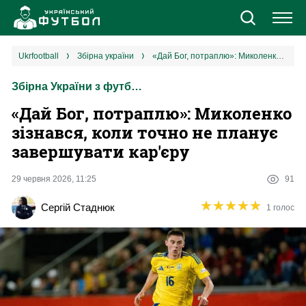
Новини
ukrfootball
збірна україни
«Дай Бог, потраплю»: Миколенко зізнався, коли точно не планує завершувати кар'єру
Збірна України з футболу
Збірна
«Дай Бог, потраплю»: Миколенко
Єврокубки
зізнався, коли точно не планує
завершувати кар'єру
УПЛ
29 червня 2026, 11:25
91
1 ліга
★
★
★
★
★
★
★
★
★
★
Сергій Стаднюк
1 голос
2 ліга
Різне
Букмекери