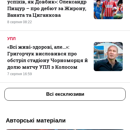
успіхів, як Довбик»: Олександр
Пищур – про дебют за Жирону,
Ваната та Циганкова
8 серпня 08:22
УПЛ
«Всі живі-здорові, але...»:
Григорчук висловився про
обстріл стадіону Чорноморця й
долю матчу УПЛ з Колосом
7 серпня 16:59
Всі ексклюзиви
Авторські матеріали