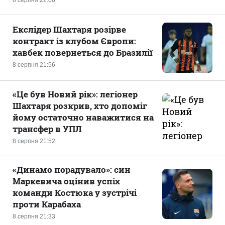
8 серпня 22:06
Екслідер Шахтаря розірве
контракт із клубом Європи:
хавбек повернеться до Бразилії
8 серпня 21:56
«Це був Новий рік»: легіонер
Шахтаря розкрив, хто допоміг
йому остаточно наважитися на
трансфер в УПЛ
8 серпня 21:52
«Динамо порадувало»: син
Маркевича оцінив успіх
команди Костюка у зустрічі
проти Карабаха
8 серпня 21:33