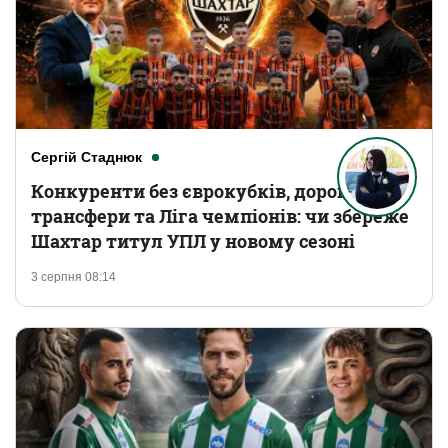
Сергій Стаднюк
Конкуренти без єврокубків, дорогі
трансфери та Ліга чемпіонів: чи збереже
Шахтар титул УПЛ у новому сезоні
3 серпня 08:14