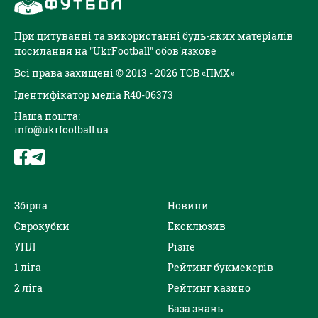
При цитуванні та використанні будь-яких матеріалів
посилання на "UkrFootball" обов'язкове
Всі права захищені © 2013 - 2026 ТОВ «ПМХ»
Ідентифікатор медіа R40-06373
Наша пошта:
info@ukrfootball.ua
Збірна
Новини
Єврокубки
Ексклюзив
УПЛ
Різне
1 ліга
Рейтинг букмекерів
2 ліга
Рейтинг казино
База знань