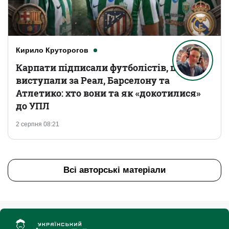
Кирило Круторогов
Карпати підписали футболістів, що
виступали за Реал, Барселону та
Атлетико: хто вони та як «докотилися»
до УПЛ
2 серпня 08:21
Всі авторські матеріали