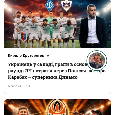
Кирило Круторогов
Українець у складі, грали в основному
раунді ЛЧ і втрати через Полісся: все про
Карабах – суперника Динамо
6 серпня 08:13