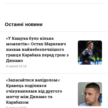
Останні новини
«У Кащука було кілька
моментів»: Остап Маркевич
назвав найнебезпечнішого
гравця Карабаха перед грою з
Динамо
8 серпня 22:19
«Запасайтеся валідолом»:
Кравець поділився
очікуваннями від другого
матчу між Динамо та
Карабахом