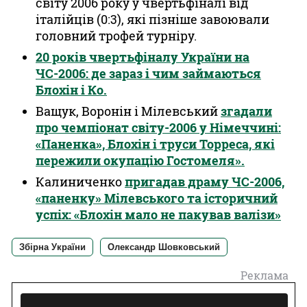
світу 2006 року у чвертьфіналі від
італійців (0:3), які пізніше завоювали
головний трофей турніру.
20 років чвертьфіналу України на
ЧС-2006: де зараз і чим займаються
Блохін і Ко.
Ващук, Воронін і Мілевський
згадали
про чемпіонат світу-2006 у Німеччині:
«Паненка», Блохін і труси Торреса, які
пережили окупацію Гостомеля».
Калиниченко
пригадав драму ЧС-2006,
«паненку» Мілевського та історичний
успіх: «Блохін мало не пакував валізи»
Збірна України
Олександр Шовковський
Реклама