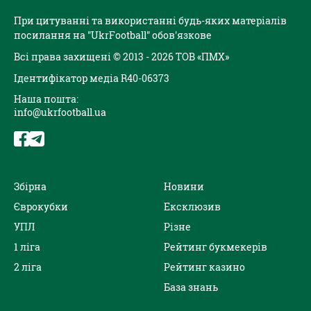
При цитуванні та використанні будь-яких матеріалів
посилання на "UkrFootball" обов'язкове
Всі права захищені © 2013 - 2026 ТОВ «ПМХ»
Ідентифікатор медіа R40-06373
Наша пошта:
info@ukrfootball.ua
Збірна
Новини
Єврокубки
Ексклюзив
УПЛ
Різне
1 ліга
Рейтинг букмекерів
2 ліга
Рейтинг казино
База знань