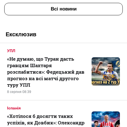
Всі новини
Ексклюзив
УПЛ
«Не думаю, що Туран дасть
гравцям Шахтаря
розслабитися»: Федецький дав
прогноз на всі матчі другого
туру УПЛ
8 серпня 08:39
Іспанія
«Хотілося б досягти таких
успіхів, як Довбик»: Олександр