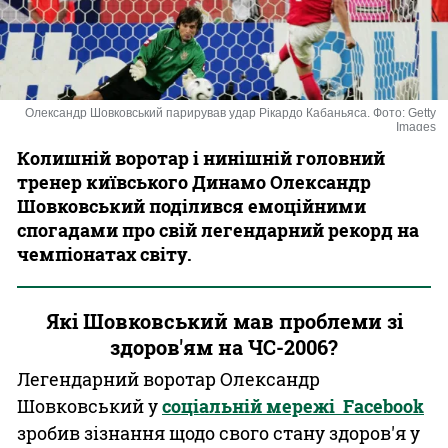
Казино
Олександр Шовковський парирував удар Рікардо Кабаньяса. Фото: Getty
Images
Колишній воротар і нинішній головний
тренер київського Динамо Олександр
Шовковський поділився емоційними
спогадами про свій легендарний рекорд на
чемпіонатах світу.
Які Шовковський мав проблеми зі
здоров'ям на ЧС-2006?
Легендарний воротар Олександр
Шовковський у
соціальній мережі Facebook
зробив зізнання щодо свого стану здоров'я у