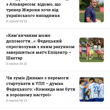
з Альваресом: відомо, що
тренер Жирони хоче від
українського нападника
8 серпня 09:33
«Кам’янчанам може
допомогти...»: Федецький
спрогнозував з яким рахунком
завершиться матч Епіцентр –
Шахтар
8 серпня 09:33
Чи зуміє Динамо з перемоги
стартувати в УПЛ – думка
Федецького: «Команда має бути
в хорошому настрої»
8 серпня 09:14