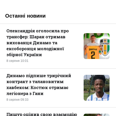
Останні новини
Олександрія оголосила про
трансфер: Шаран отримав
вихованця Динамо та
ексоборонця молодіжної
збірної України
8 серпня 10:01
Динамо підпише трирічний
контракт з талановитим
хавбеком: Костюк отримає
легіонера з Гани
8 серпня 09:33
Пищур оцінив свою взаємодію