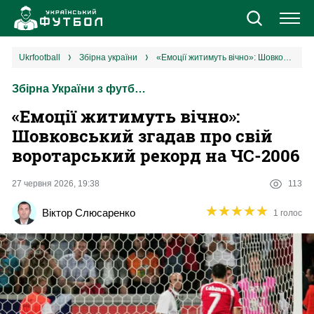
Новини
ukrfootball
збірна україни
«Емоції житимуть вічно‎»: Шовковський згадав про свій воротарський рекорд на ЧС-2006
Збірна України з футболу
Збірна
«Емоції житимуть вічно‎»:
Єврокубки
Шовковський згадав про свій
воротарський рекорд на ЧС-2006
УПЛ
27 червня 2026, 19:38
113
1 ліга
★
★
★
★
★
★
★
★
★
★
Віктор Слюсаренко
1 голос
2 ліга
Різне
Букмекери