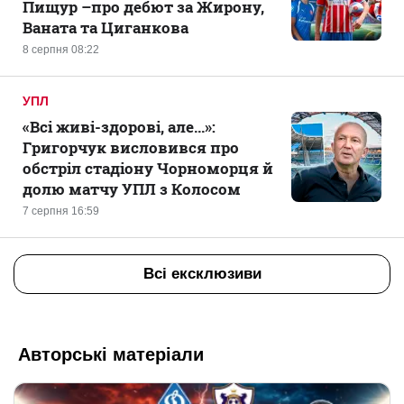
Пищур –про дебют за Жирону,
Ваната та Циганкова
8 серпня 08:22
УПЛ
«Всі живі-здорові, але...»:
Григорчук висловився про
обстріл стадіону Чорноморця й
долю матчу УПЛ з Колосом
7 серпня 16:59
Всі ексклюзиви
Авторські матеріали