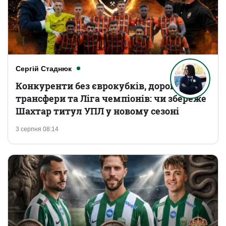
Сергій Стаднюк
Конкуренти без єврокубків, дорогі
трансфери та Ліга чемпіонів: чи збереже
Шахтар титул УПЛ у новому сезоні
3 серпня 08:14