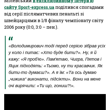
Мілевський
в ексклюзивному інтерв'ю
сайту Sport-express.ua
поділився спогадами
від серії післяматчевих пенальті зі
швейцарцями в 1/8 фіналу чемпіонату світу
2006 року (0:0, 3:0 – пен.).
«Володимирович тоді перед серією зібрав усіх
у коло і питає: «Хто буде бити?». Ну, я й
кажу: «Я проб'ю». Пам'ятаю, Чигра, Пятов і
Яцик підходять: «Тьомо, ну ти красавчик. Як
бити-то думаєш?». А я їм: «Та ось думаю
„чижика“ виконати, підсікти». Вони на мене
очі вирячили: «Ти що, гониш?!».