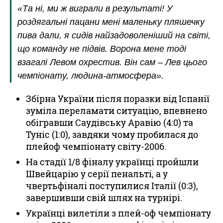
«Та ні, ми ж виграли в результаті! У
роздягальні пацани мені маленьку пляшечку
пива дали, я сидів найзадоволеніший на світі,
що команду не підвів. Ворона мене тоді
взагалі Левом охрестив. Він сам – Лев цього
чемпіонату, людина-атмосфера».
Збірна України після поразки від Іспанії
зуміла переламати ситуацію, впевнено
обігравши Саудівську Аравію (4:0) та
Туніс (1:0), завдяки чому пробилася до
плейоф чемпіонату світу-2006.
На стадії 1/8 фіналу українці пройшли
Швейцарію у серії пенальті, а у
чвертьфіналі поступилися Італії (0:3),
завершивши свій шлях на турнірі.
Українці вилетіли з плей-оф чемпіонату