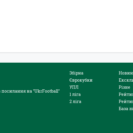
Збірна
Новин
Єврокубки
Екскл
УПЛ
Різне
 посилання на "UkrFootball"
1 ліга
Рейти
2 ліга
Рейти
База з