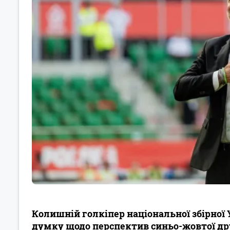
Колишній голкіпер національної збірно
думку щодо перспектив синьо-жовтої др