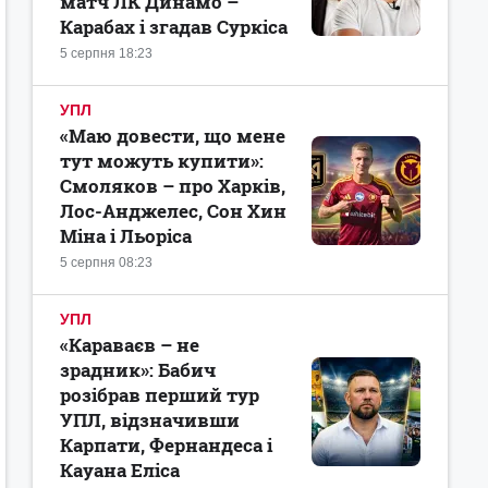
матч ЛК Динамо –
Карабах і згадав Суркіса
5 серпня 18:23
УПЛ
«Маю довести, що мене
тут можуть купити»:
Смоляков – про Харків,
Лос-Анджелес, Сон Хин
Міна і Льоріса
5 серпня 08:23
УПЛ
«Караваєв – не
зрадник»: Бабич
розібрав перший тур
УПЛ, відзначивши
Карпати, Фернандеса і
Кауана Еліса