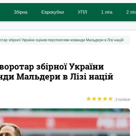
Збірна
Єврокубки
УПЛ
1 ліга
2 ліг
ротар збірної України оцінив перспективи команди Мальдери в Лізі націй
своротар збірної України
ди Мальдери в Лізі націй
★
★
★
★
★
★
★
★
★
★
2 голоси