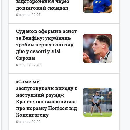
відсторонення через
допінговий скандал
6 серпня 23:07
Судаков оформив асист
за Бенфіку: українець
зробив першу гольову
дію у сезоні у Лізі
Європи
6 серпня 22:43
«Саме ми
заслуговували виходу в
наступний раунд»:
Кравченко висловився
про поразку Полісся від
Копенгагену
6 серпня 22:29