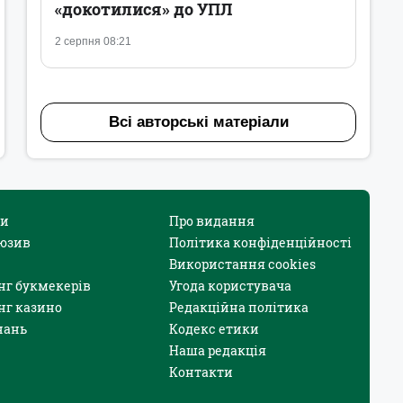
«докотилися» до УПЛ
2 серпня 08:21
Всі авторські матеріали
и
Про видання
юзив
Політика конфіденційності
Використання cookies
нг букмекерів
Угода користувача
нг казино
Редакційна політика
нань
Кодекс етики
Наша редакція
Контакти