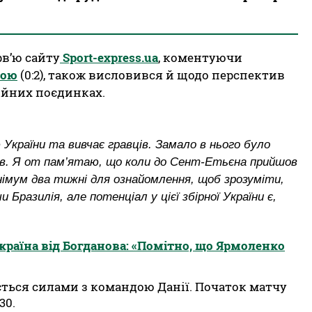
в’ю сайту
Sport-express.ua
, коментуючи
ною
(0:2), також висловився й щодо перспектив
ійних поєдинках.
України та вивчає гравців. Замало в нього було
ів. Я от пам’ятаю, що коли до Сент-Етьєна прийшов
німум два тижні для ознайомлення, щоб зрозуміти,
 Бразилія, але потенціал у цієї збірної України є,
країна від Богданова: «Помітно, що Ярмоленко
ться силами з командою Данії. Початок матчу
30.