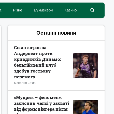
а
Різне
Букмекери
Казино
Останні новини
Сікан зіграв за
Андерлехт проти
кривдників Динамо:
бельгійський клуб
здобув гостьову
перемогу
6 серпня 23:08
«Мудрик – феномен»:
захисник Челсі у захваті
від форми вінгера після