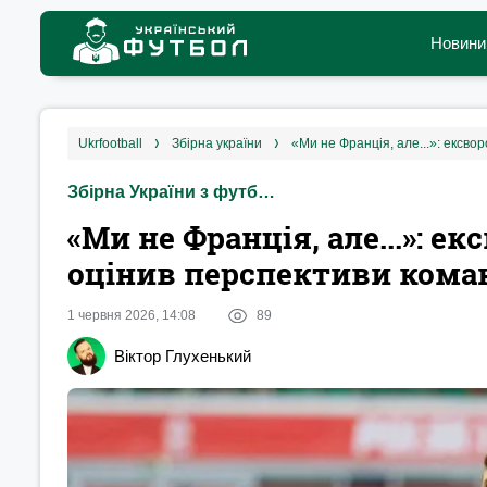
Новини
ukrfootball
збірна україни
«Ми не Франція, але...»: ексво
Збірна України з футболу
«Ми не Франція, але...»: ек
оцінив перспективи коман
1 червня 2026, 14:08
89
Віктор Глухенький