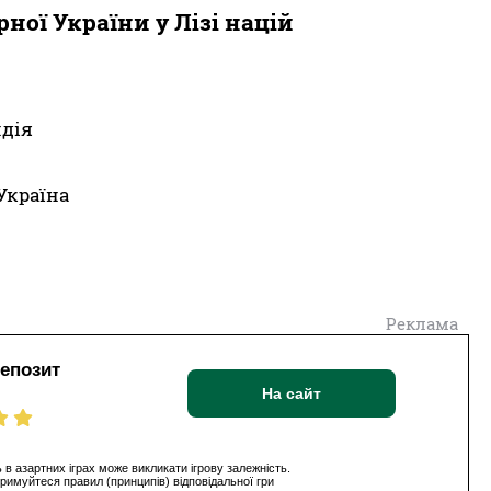
ної України у Лізі націй
ндія
 Україна
Реклама
депозит
На сайт
 в азартних іграх може викликати ігрову залежність.
римуйтеся правил (принципів) відповідальної гри