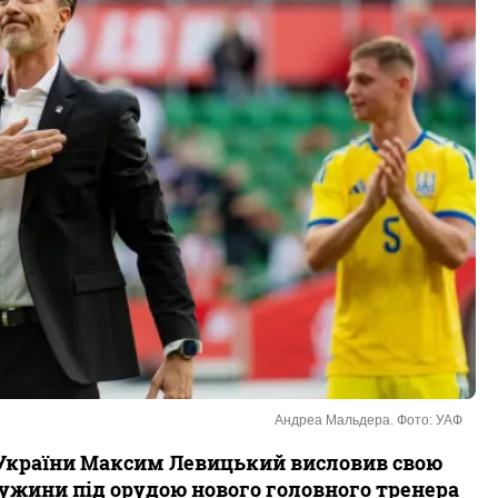
Андреа Мальдера. Фото: УАФ
ї України Максим Левицький висловив свою
ужини під орудою нового головного тренера