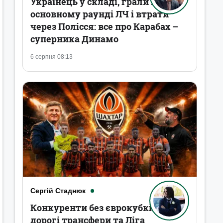
Українець у складі, грали в
основному раунді ЛЧ і втрати
через Полісся: все про Карабах –
суперника Динамо
6 серпня 08:13
Сергій Стаднюк
Конкуренти без єврокубків,
дорогі трансфери та Ліга