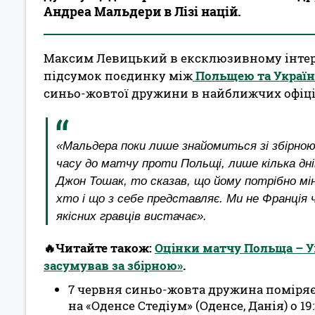
Андреа Мальдери в Лізі націй.
Максим Левицький в ексклюзивному інтер
підсумок поєдинку між
Польщею та Украї
синьо-жовтої дружини в найближчих офіц
«Мальдера поки лише знайомиться зі збірною 
часу до матчу проти Польщі, лише кілька дн
Джон Тошак, то сказав, що йому потрібно мі
хто і що з себе представляє. Ми не Франція чи
якісних гравців вистачає».
🔥Читайте також:
Оцінки матчу Польща – У
засумував за збірною»
.
7 червня синьо-жовта дружина поміряє
на «Оденсе Стедіум» (Оденсе, Данія) о 19: