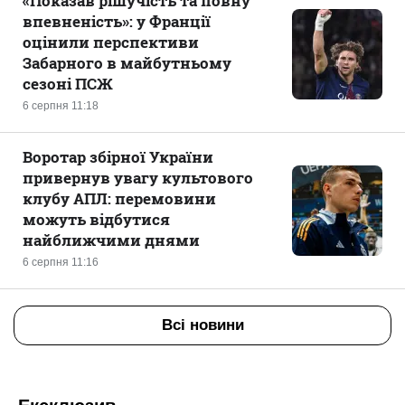
«Показав рішучість та повну
впевненість»: у Франції
оцінили перспективи
Забарного в майбутньому
сезоні ПСЖ
6 серпня 11:18
Воротар збірної України
привернув увагу культового
клубу АПЛ: перемовини
можуть відбутися
найближчими днями
6 серпня 11:16
Всі новини