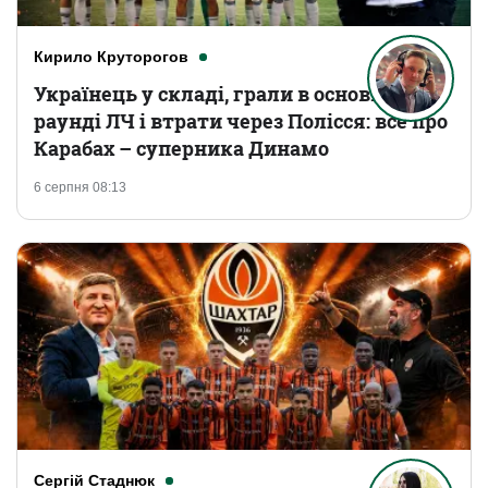
Кирило Круторогов
Українець у складі, грали в основному
раунді ЛЧ і втрати через Полісся: все про
Карабах – суперника Динамо
6 серпня 08:13
Сергій Стаднюк