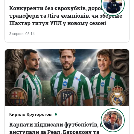
Конкуренти без єврокубків, дорогі
трансфери та Ліга чемпіонів: чи збереже
Шахтар титул УПЛ у новому сезоні
3 серпня 08:14
Кирило Круторогов
Карпати підписали футболістів, що
виступали за Реал, Барселону та