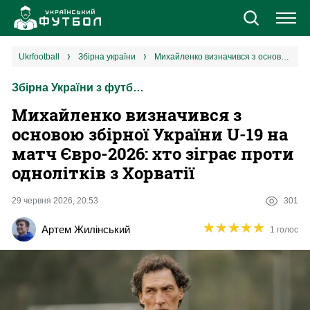
Новини
ukrfootball
збірна україни
Михайленко визначився з основою збірної України U-19 на матч Євро-2026: хто зіграє проти однолітків з Хорватії
Збірна України з футболу
Збірна
Михайленко визначився з
Єврокубки
основою збірної України U-19 на
матч Євро-2026: хто зіграє проти
УПЛ
однолітків з Хорватії
1 ліга
29 червня 2026, 20:53
301
★
★
★
★
★
★
★
★
★
★
Артем Жилінський
1 голос
2 ліга
Різне
Букмекери