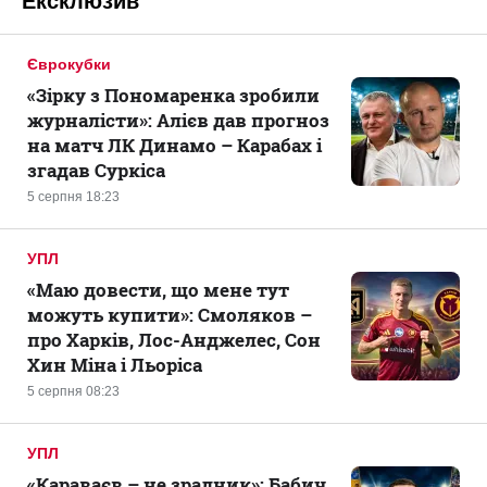
Ексклюзив
Єврокубки
«Зірку з Пономаренка зробили
журналісти»: Алієв дав прогноз
на матч ЛК Динамо – Карабах і
згадав Суркіса
5 серпня 18:23
УПЛ
«Маю довести, що мене тут
можуть купити»: Смоляков –
про Харків, Лос-Анджелес, Сон
Хин Міна і Льоріса
5 серпня 08:23
УПЛ
«Караваєв – не зрадник»: Бабич