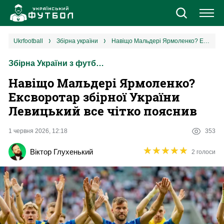
Новини
ukrfootball
збірна україни
Навіщо Мальдері Ярмоленко? Ексворотар збірної України Левицький все чітко пояснив
Збірна України з футболу
Збірна
Навіщо Мальдері Ярмоленко?
Єврокубки
Ексворотар збірної України
Левицький все чітко пояснив
УПЛ
1 червня 2026, 12:18
353
1 ліга
★
★
★
★
★
★
★
★
★
★
Віктор Глухенький
2 голоси
2 ліга
Різне
Букмекери