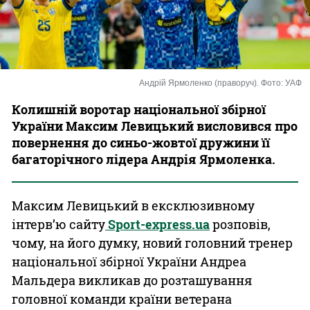
Казино
Андрій Ярмоленко (праворуч). Фото: УАФ
Колишній воротар національної збірної
України Максим Левицький висловився про
повернення до синьо-жовтої дружини її
багаторічного лідера Андрія Ярмоленка.
Максим Левицький в ексклюзивному
інтерв’ю сайту
Sport-express.ua
розповів,
чому, на його думку, новий головний тренер
національної збірної України Андреа
Мальдера викликав до розташування
головної команди країни ветерана