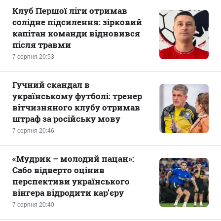
Клуб Першої ліги отримав
солідне підсилення: зірковий
капітан команди відновився
після травми
7 серпня 20:53
Гучний скандал в
українському футболі: тренер
вітчизняного клубу отримав
штраф за російську мову
7 серпня 20:46
«Мудрик – молодий пацан»:
Сабо відверто оцінив
перспективи українського
вінгера відродити кар’єру
7 серпня 20:40