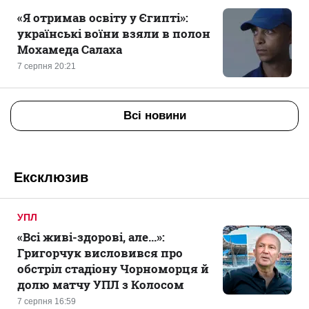
«Я отримав освіту у Єгипті»:
українські воїни взяли в полон
Мохамеда Салаха
7 серпня 20:21
Всі новини
Ексклюзив
УПЛ
«Всі живі-здорові, але...»:
Григорчук висловився про
обстріл стадіону Чорноморця й
долю матчу УПЛ з Колосом
7 серпня 16:59