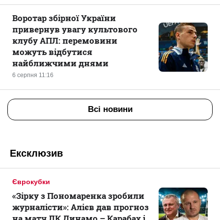
Воротар збірної України
привернув увагу культового
клубу АПЛ: перемовини
можуть відбутися
найближчими днями
6 серпня 11:16
Всі новини
Ексклюзив
Єврокубки
«Зірку з Пономаренка зробили
журналісти»: Алієв дав прогноз
на матч ЛК Динамо – Карабах і