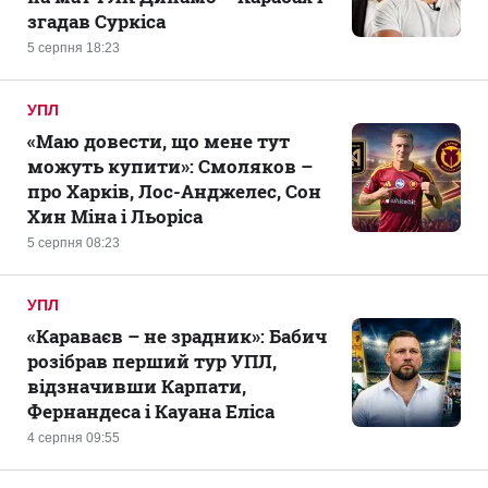
згадав Суркіса
5 серпня 18:23
УПЛ
«Маю довести, що мене тут
можуть купити»: Смоляков –
про Харків, Лос-Анджелес, Сон
Хин Міна і Льоріса
5 серпня 08:23
УПЛ
«Караваєв – не зрадник»: Бабич
розібрав перший тур УПЛ,
відзначивши Карпати,
Фернандеса і Кауана Еліса
4 серпня 09:55