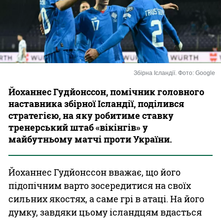
Казино
Збірна Ісландії. Фото: Google
Йоханнес Гудйонссон, помічник головного
наставника збірної Ісландії, поділився
стратегією, на яку робитиме ставку
тренерський штаб «вікінгів» у
майбутньому матчі проти України.
Йоханнес Гудйонссон вважає, що його
підопічним варто зосередитися на своїх
сильних якостях, а саме грі в атаці. На його
думку, завдяки цьому ісландцям вдасться