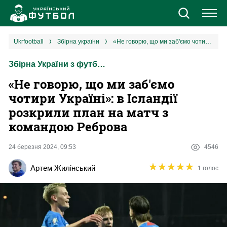
Новини
ukrfootball
збірна україни
«Не говорю, що ми заб'ємо чотири Україні»: в Ісландії розкрили план на матч з командою Реброва
Збірна України з футболу
Збірна
«Не говорю, що ми заб'ємо
Єврокубки
чотири Україні»: в Ісландії
розкрили план на матч з
УПЛ
командою Реброва
1 ліга
24 березня 2024, 09:53
4546
★
★
★
★
★
★
★
★
★
★
Артем Жилінський
1 голос
2 ліга
Різне
Букмекери