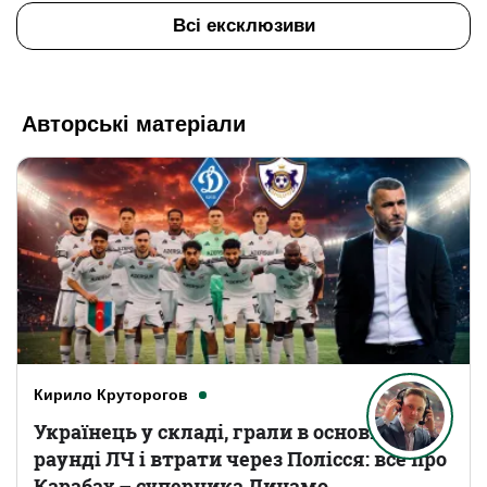
Всі ексклюзиви
Авторські матеріали
Кирило Круторогов
Українець у складі, грали в основному
раунді ЛЧ і втрати через Полісся: все про
Карабах – суперника Динамо