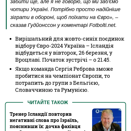
забити ще, але я не говорю, що ми заб'ємо
чотири Україні. Потрібно просто надійніше
зіграти в обороні, щоб поїхати на Євро», –
сказав Гудйонссон у коментарі Fotbolti.net.
Вирішальний для жовто-синіх поєдинок
відбору Євро-2024 Україна – Ісландія
відбудеться у вівторок, 26 березня, у
Вроцлаві. Початок зустрічі – о 21.45.
Якщо команда Сергія Реброва зможе
пробитися на чемпіонат Європи, то
потрапить до групи з Бельгією,
Словаччиною та Румунією.
ЧИТАЙТЕ ТАКОЖ
Тренер Ісландії повторив
негативні слова про Ізраїль,
пояснивши їх: дочка фахівця