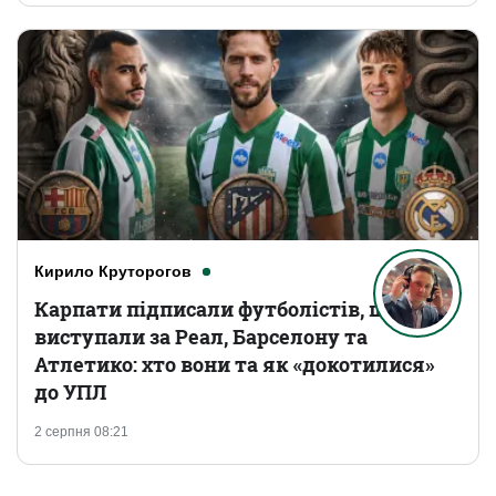
Кирило Круторогов
Карпати підписали футболістів, що
виступали за Реал, Барселону та
Атлетико: хто вони та як «докотилися»
до УПЛ
2 серпня 08:21