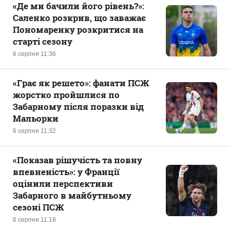
«Де ми бачили його рівень?»:
Саленко розкрив, що заважає
Пономаренку розкритися на
старті сезону
6 серпня 11:36
«Грає як решето»: фанати ПСЖ
жорстко пройшлися по
Забарному після поразки від
Мальорки
6 серпня 11:32
«Показав рішучість та повну
впевненість»: у Франції
оцінили перспективи
Забарного в майбутньому
сезоні ПСЖ
6 серпня 11:18