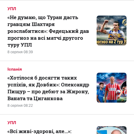
УПЛ
«Не думаю, що Туран дасть
гравцям Шахтаря
розслабитися»: Федецький дав
прогноз на всі матчі другого
туру УПЛ
8 серпня 08:39
Іспанія
«Хотілося б досягти таких
успіхів, як Довбик»: Олександр
Пищур – про дебют за Жирону,
Ваната та Циганкова
8 серпня 08:22
УПЛ
«Всі живі-здорові, але...»: