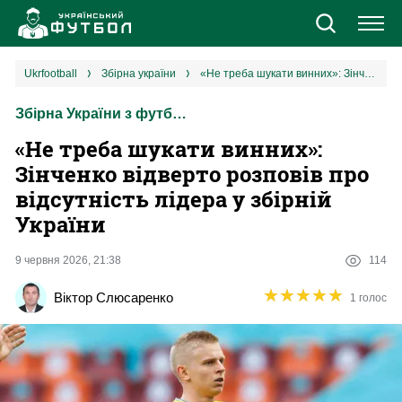
Новини
ukrfootball
збірна україни
«Не треба шукати винних»: Зінченко відверто розповів про відсутність лідера у збірній України
Збірна України з футболу
Збірна
«Не треба шукати винних»:
Єврокубки
Зінченко відверто розповів про
відсутність лідера у збірній
УПЛ
України
1 ліга
9 червня 2026, 21:38
114
★
★
★
★
★
★
★
★
★
★
Віктор Слюсаренко
1 голос
2 ліга
Різне
Букмекери