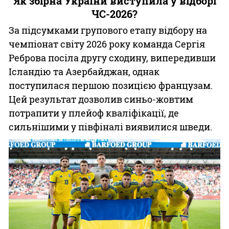
Як збірна України виступила у відборі
ЧС-2026?
За підсумками групового етапу відбору на
чемпіонат світу 2026 року команда Сергія
Реброва посіла другу сходину, випередивши
Ісландію та Азербайджан, однак
поступилася першою позицією французам.
Цей результат дозволив синьо-жовтим
потрапити у плейоф кваліфікації, де
сильнішими у півфіналі виявилися шведи.