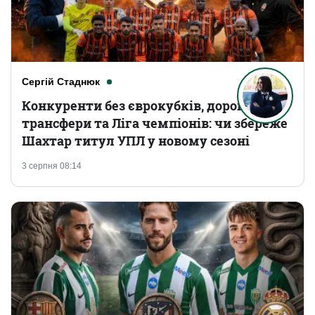
Сергій Стаднюк
Конкуренти без єврокубків, дорогі
трансфери та Ліга чемпіонів: чи збереже
Шахтар титул УПЛ у новому сезоні
3 серпня 08:14