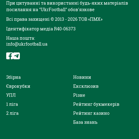
При цитуванні та використанні будь-яких матеріалів
посилання на "UkrFootball" обов'язкове
Всі права захищені © 2013 - 2026 ТОВ «ПМХ»
Ідентифікатор медіа R40-06373
Наша пошта:
info@ukrfootball.ua
Збірна
Новини
Єврокубки
Ексклюзив
УПЛ
Різне
1 ліга
Рейтинг букмекерів
2 ліга
Рейтинг казино
База знань