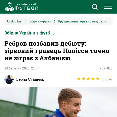
Новини
ukrfootball
збірна україни
Крушинський через травму залишив збірну України: він пропустить матч з Албанією
Збірна України з футболу
Збірна
Ребров позбавив дебюту:
Єврокубки
зірковий гравець Полісся точно
не зіграє з Албанією
УПЛ
29 березня 2026, 21:57
816
1 ліга
★
★
★
★
★
★
★
★
★
★
Сергій Стаднюк
1 голос
2 ліга
Різне
Букмекери