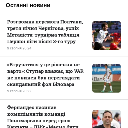
Останні новини
Розгромна перемога Полтави,
третя нічия Чернігова, успіх
Металіста: турнірна таблиця
Першої ліги після 3-го туру
9 серпня 20:24
«Втручатися у це рішення не
варто»: Ступар вважає, що VAR
не повинен був переглядати
скандальний фол Біловара
9 серпня 20:22
Фернандес насипав
компліментів команді
Пономарьова перед грою
Карпати – ЛНЗ: «Маємо бути