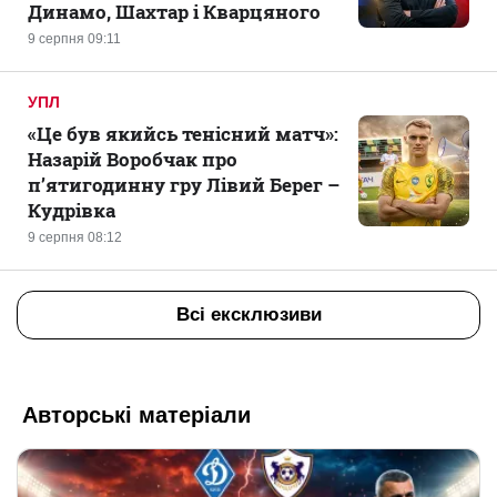
Динамо, Шахтар і Кварцяного
9 серпня 09:11
УПЛ
«Це був якийсь тенісний матч»:
Назарій Воробчак про
п’ятигодинну гру Лівий Берег –
Кудрівка
9 серпня 08:12
Всі ексклюзиви
Авторські матеріали