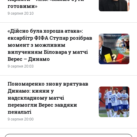
готовими»
9 серпня 20:10
«Дійсно була хороша атака»:
ексарбітр ФІФА Ступар розібрав
момент з можливим
вилученням Біловара у матчі
Верес – Динамо
9 серпня 20:03
Пономаренко знову врятував
Динамо: кияни у
надскладному матчі
перемогли Верес завдяки
пенальті
9 серпня 20:00