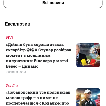
Всі новини
Ексклюзив
УПЛ
«Дійсно була хороша атака»:
ексарбітр ФІФА Ступар розібрав
момент з можливим
вилученням Біловара у матчі
Верес – Динамо
9 серпня 20:03
Україна
«Лобановський усе пояснював
мовою цифр – з ними не
посперечаєшся»: Ковалюк про