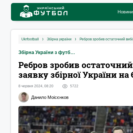
Новини
ukrfootball
збірна україни
Ребров зробив остаточний вибі
Збірна України з футболу
Ребров зробив остаточний
заявку збірної України на
8 червня 2024, 08:20
5722
Данило Моісєнков