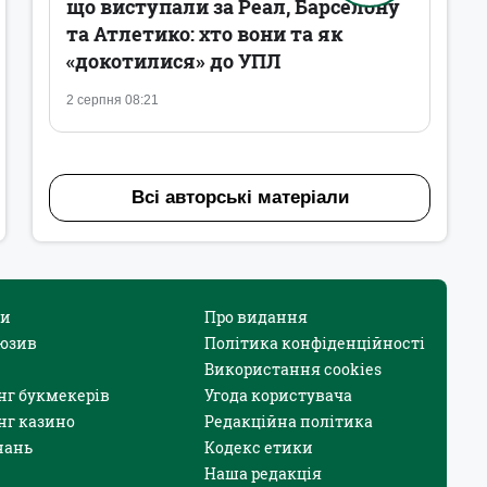
що виступали за Реал, Барселону
та Атлетико: хто вони та як
«докотилися» до УПЛ
2 серпня 08:21
Всі авторські матеріали
и
Про видання
юзив
Політика конфіденційності
Використання cookies
нг букмекерів
Угода користувача
нг казино
Редакційна політика
нань
Кодекс етики
Наша редакція