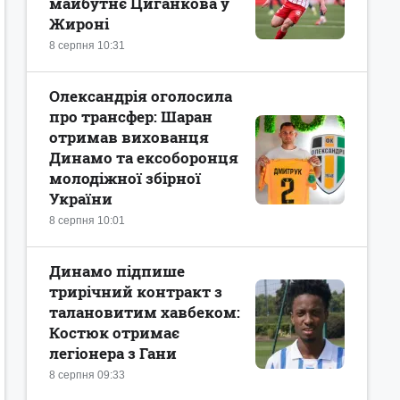
майбутнє Циганкова у
Жироні
8 серпня 10:31
Олександрія оголосила
про трансфер: Шаран
отримав вихованця
Динамо та ексоборонця
молодіжної збірної
України
8 серпня 10:01
Динамо підпише
трирічний контракт з
талановитим хавбеком:
Костюк отримає
легіонера з Гани
8 серпня 09:33