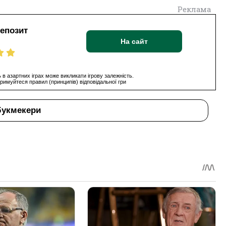
Реклама
депозит
На сайт
 в азартних іграх може викликати ігрову залежність.
римуйтеся правил (принципів) відповідальної гри
букмекери