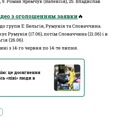
 9. Роман Яремчук (Валенсія), 25. Владислав
ідео з оголошенням заявки
🔥
до групи Е: Бельгія, Румунія та Словаччина.
є Румунія (17.06), потім Словаччина (21.06) і в
ія (26.06).
ні з 14-го червня по 14-те липня.
лію: це досягнення
сь «ліві» люди в