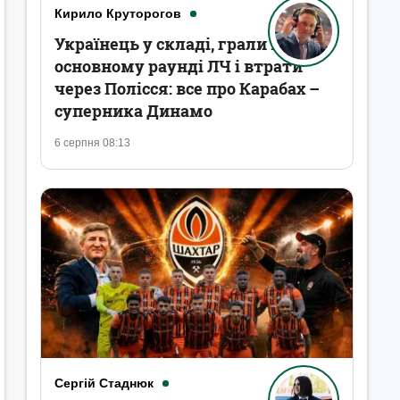
Кирило Круторогов
Українець у складі, грали в
основному раунді ЛЧ і втрати
через Полісся: все про Карабах –
суперника Динамо
6 серпня 08:13
Сергій Стаднюк