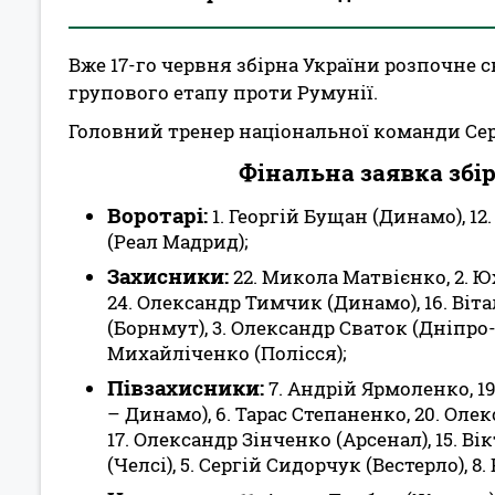
Вже 17-го червня збірна України розпочне 
групового етапу проти Румунії.
Головний тренер національної команди Сер
Фінальна заявка збір
Воротарі:
1. Георгій Бущан (Динамо), 12
(Реал Мадрид);
Захисники:
22. Микола Матвієнко, 2. Юх
24. Олександр Тимчик (Динамо), 16. Віта
(Борнмут), 3. Олександр Сваток (Дніпро-
Михайліченко (Полісся);
Півзахисники:
7. Андрій Ярмоленко, 1
– Динамо), 6. Тарас Степаненко, 20. Олек
17. Олександр Зінченко (Арсенал), 15. 
(Челсі), 5. Сергій Сидорчук (Вестерло), 