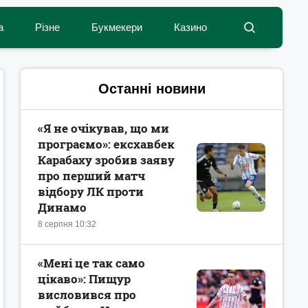
а
Різне
Букмекери
Казино
Останні новини
«Я не очікував, що ми
програємо»: ексхавбек
Карабаху зробив заяву
про перший матч
відбору ЛК проти
Динамо
8 серпня 10:32
«Мені це так само
цікаво»: Пищур
висловився про