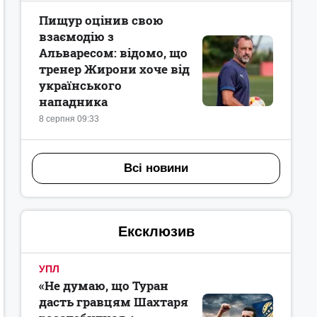
Пищур оцінив свою
взаємодію з
Альваресом: відомо, що
тренер Жирони хоче від
українського
нападника
8 серпня 09:33
Всі новини
Ексклюзив
УПЛ
«Не думаю, що Туран
дасть гравцям Шахтаря