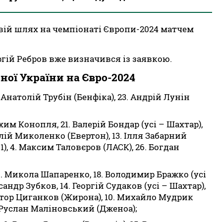
свій шлях на чемпіонаті Європи-2024 матчем
гій Ребров вже визначився із заявкою.
ної України на Євро-2024
. Анатолій Трубін (Бенфіка), 23. Андрій Лунін
им Конопля, 21. Валерій Бондар (усі – Шахтар),
лій Миколенко (Евертон), 13. Ілля Забарний
1), 4. Максим Таловєров (ЛАСК), 26. Богдан
9. Микола Шапаренко, 18. Володимир Бражко (усі
сандр Зубков, 14. Георгій Судаков (усі – Шахтар),
Віктор Циганков (Жирона), 10. Михайло Мудрик
8. Руслан Маліновський (Дженоа);