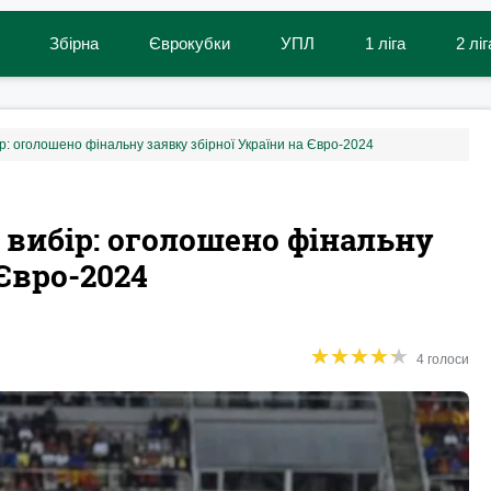
Збірна
Єврокубки
УПЛ
1 ліга
2 ліг
р: оголошено фінальну заявку збірної України на Євро-2024
 вибір: оголошено фінальну
 Євро-2024
★
★
★
★
★
★
★
★
★
★
4 голоси