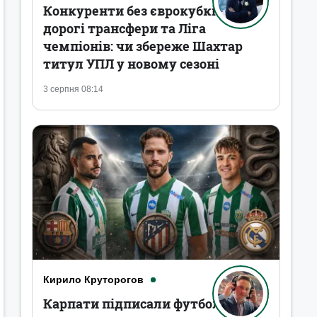
Конкуренти без єврокубків,
дорогі трансфери та Ліга
чемпіонів: чи збереже Шахтар
титул УПЛ у новому сезоні
3 серпня 08:14
Кирило Круторогов
Карпати підписали футболістів,