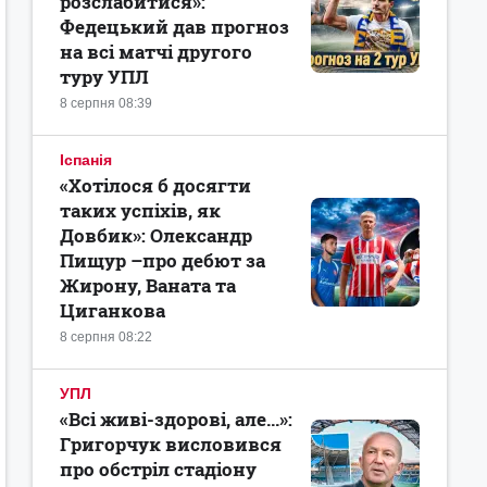
розслабитися»:
Федецький дав прогноз
на всі матчі другого
туру УПЛ
8 серпня 08:39
Іспанія
«Хотілося б досягти
таких успіхів, як
Довбик»: Олександр
Пищур –про дебют за
Жирону, Ваната та
Циганкова
8 серпня 08:22
УПЛ
«Всі живі-здорові, але...»:
Григорчук висловився
про обстріл стадіону