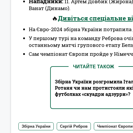
Нападники:
11. Артем Довбик (Жирона),
Ванат (Динамо).
🔥
Дивіться спеціальне в
На Євро-2024 збірна України потрапила 
У першому турі на команду Реброва очіку
останньому матчі групового етапу Бельг
Сам чемпіонат Європи пройде у Німеччи
ЧИТАЙТЕ ТАКОЖ
Збірна України розгромила Іта
Ротаня чи нам протистояли які
футболках «скуадри адзурри»?
Збірна України
Сергій Ребров
Чемпіонат Європи