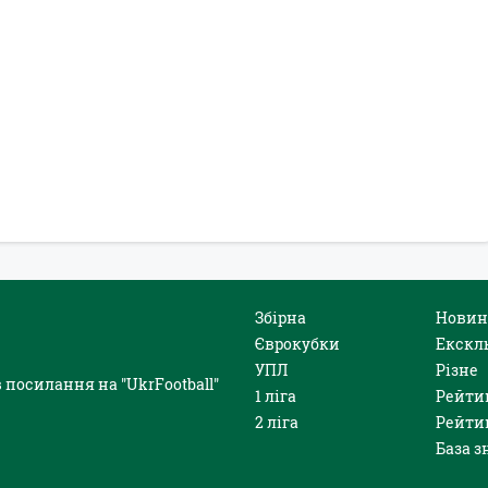
Збірна
Новин
Єврокубки
Екскл
УПЛ
Різне
 посилання на "UkrFootball"
1 ліга
Рейти
2 ліга
Рейти
База з