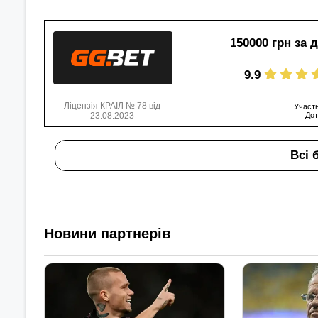
150000 грн за 
9.9
Ліцензія КРАІЛ № 78 від
Участь
23.08.2023
Дот
Всі 