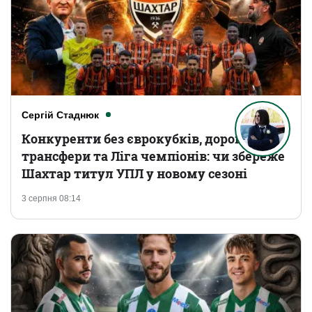
Сергій Стаднюк
Конкуренти без єврокубків, дорогі
трансфери та Ліга чемпіонів: чи збереже
Шахтар титул УПЛ у новому сезоні
3 серпня 08:14