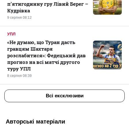
п’ятигодинну гру Лівий Берег –
Кудрівка
9 серпня 08:12
УПЛ
«Не думаю, що Туран дасть
гравцям Шахтаря
розслабитися»: Федецький дав
прогноз на всі матчі другого
туру УПЛ
8 серпня 08:39
Всі ексклюзиви
Авторські матеріали