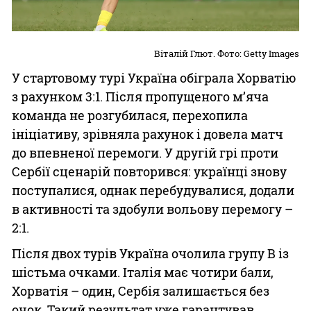
Віталій Глют. Фото: Getty Images
У стартовому турі Україна обіграла Хорватію
з рахунком 3:1. Після пропущеного м’яча
команда не розгубилася, перехопила
ініціативу, зрівняла рахунок і довела матч
до впевненої перемоги. У другій грі проти
Сербії сценарій повторився: українці знову
поступалися, однак перебудувалися, додали
в активності та здобули вольову перемогу –
2:1.
Після двох турів Україна очолила групу B із
шістьма очками. Італія має чотири бали,
Хорватія – один, Сербія залишається без
очок. Такий результат уже гарантував