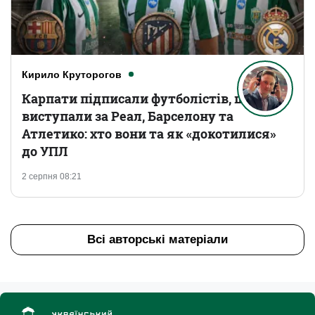
Кирило Круторогов
Карпати підписали футболістів, що
виступали за Реал, Барселону та
Атлетико: хто вони та як «докотилися»
до УПЛ
2 серпня 08:21
Всі авторські матеріали