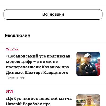
Всі новини
Ексклюзив
Україна
«Лобановський усе пояснював
мовою цифр – з ними не
посперечаєшся»: Ковалюк про
Динамо, Шахтар і Кварцяного
9 серпня 09:11
УПЛ
«Це був якийсь тенісний матч»:
Назарій Воробчак про