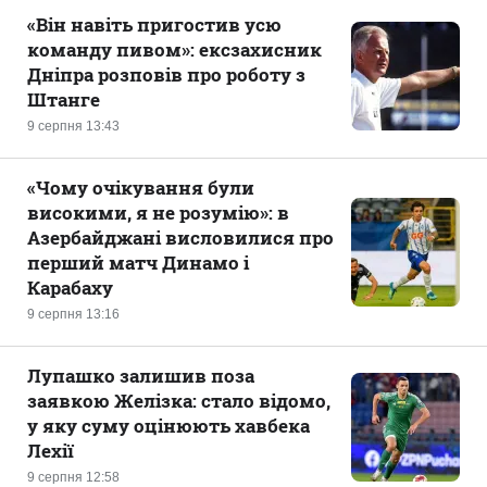
«Він навіть пригостив усю
команду пивом»: ексзахисник
Дніпра розповів про роботу з
Штанге
9 серпня 13:43
«Чому очікування були
високими, я не розумію»: в
Азербайджані висловилися про
перший матч Динамо і
Карабаху
9 серпня 13:16
Лупашко залишив поза
заявкою Желізка: стало відомо,
у яку суму оцінюють хавбека
Лехії
9 серпня 12:58