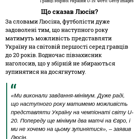
Гравці збірної України U-19. Фото: Getty Images
Що сказав Люсін?
За словами Люсіна, футболісти дуже
задоволені тим, що наступного року
матимуть можливість представляти
Україну на світовій першості серед гравців
до 20 років. Водночас півзахисник
наголосив, що у збірній не збираються
зупинятися на досягнутому.
«Ми виконали завдання-мінімум. Дуже раді,
що наступного року матимемо можливість
представляти Україну на чемпіонаті світу U-
20. Попереду ще мінімум два матчі на Євро, і
ми не хочемо на цьому зупинятися», – заявив
Люсін.