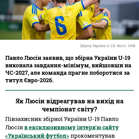
Казино
Збірна України U-19. Фото: УАФ
Павло Люсін заявив, що збірна України U-19
виконала завдання-мінімум, вийшовши на
ЧС-2027, але команда прагне поборотися за
титул Євро-2026.
Як Люсін відреагував на вихід на
чемпіонат світу?
Півзахисник збірної України U-19 Павло
Люсін
в ексклюзивному інтерв'ю сайту
«Український футбол»
прокоментував