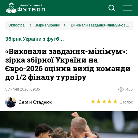
Новини
ukrfootball
збірна україни
«Виконали завдання-мінімум‎»: зірка збірної України на Євро-2026 оцінив вихід команди до 1/2 фіналу турніру
Збірна України з футболу
Збірна
«Виконали завдання-мінімум‎»:
Єврокубки
зірка збірної України на
Євро-2026 оцінив вихід команди
УПЛ
до 1/2 фіналу турніру
1 ліга
5 липня 2026, 09:35
466
★
★
★
★
★
★
★
★
★
★
Сергій Стаднюк
1 голос
2 ліга
Різне
Букмекери