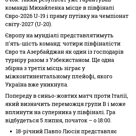
команді Михайленка місце в півфіналі
Євро-2026 U-19 і пряму путівку на чемпіонат
світу-2027 (U-20).
Європу на мундіалі представлятимуть
п'ять-шість команд: чотири півфіналісти
Євро та Азербайджан як один із господарів
турніру разом з Узбекистаном. Ще одна
збірна з третіх місць зіграє у
міжконтинентальному плейофі, якого
Україна вже уникнула.
Попереду в синьо-жовтих матч проти Італії,
який визначить переможця групи B і може
вплинути на суперника у півфіналі. Гра
відбудеться 5 липня, початок – о 18:00.
18-річний Павло Люсін представляє