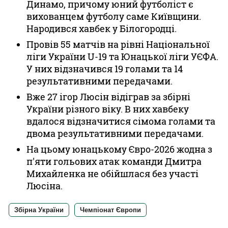
Динамо, причому юний футболіст є
вихованцем футболу саме Київщини.
Народився хавбек у Білогородці.
Провів 55 матчів на рівні Національної
ліги України U-19 та Юнацької ліги УЄФА.
У них відзначився 19 голами та 14
результативними передачами.
Вже 27 ігор Люсін відіграв за збірні
України різного віку. В них хавбеку
вдалося відзначитися сімома голами та
двома результативними передачами.
На цьому юнацькому Євро-2026 жодна з
п'яти гольових атак команди Дмитра
Михайленка не обійшлася без участі
Люсіна.
Збірна України
Чемпіонат Європи