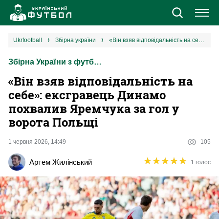
Новини
ukrfootball
збірна україни
«Він взяв відповідальність на себе»: ексгравець Динамо похвалив Яремчука за гол у ворота Польщі
Збірна України з футболу
Збірна
«Він взяв відповідальність на
Єврокубки
себе»: ексгравець Динамо
похвалив Яремчука за гол у
УПЛ
ворота Польщі
1 ліга
1 червня 2026, 14:49
105
★
★
★
★
★
★
★
★
★
★
Артем Жилінський
1 голос
2 ліга
Різне
Букмекери