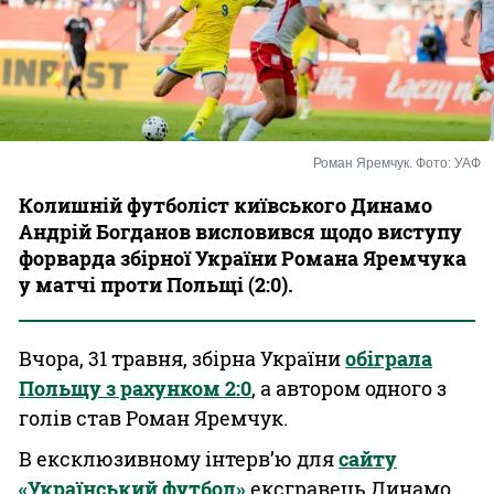
Казино
Роман Яремчук. Фото: УАФ
Колишній футболіст київського Динамо
Андрій Богданов висловився щодо виступу
форварда збірної України Романа Яремчука
у матчі проти Польщі (2:0).
Вчора, 31 травня, збірна України
обіграла
Польщу з рахунком 2:0
, а автором одного з
голів став Роман Яремчук.
В ексклюзивному інтерв’ю для
сайту
«Український футбол»
ексгравець Динамо