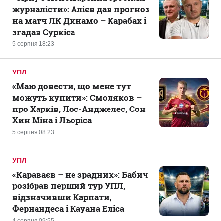
журналісти»: Алієв дав прогноз
на матч ЛК Динамо – Карабах і
згадав Суркіса
5 серпня 18:23
УПЛ
«Маю довести, що мене тут
можуть купити»: Смоляков –
про Харків, Лос-Анджелес, Сон
Хин Міна і Льоріса
5 серпня 08:23
УПЛ
«Караваєв – не зрадник»: Бабич
розібрав перший тур УПЛ,
відзначивши Карпати,
Фернандеса і Кауана Еліса
4 серпня 09:55