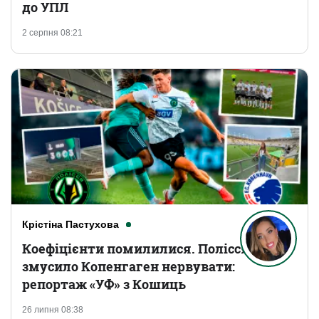
до УПЛ
2 серпня 08:21
Крістіна Пастухова
Коефіцієнти помилилися. Полісся
змусило Копенгаген нервувати:
репортаж «УФ» з Кошиць
26 липня 08:38